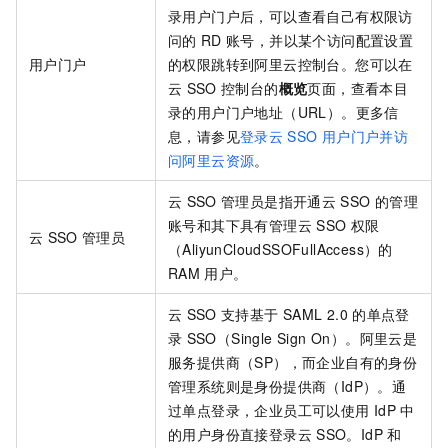
录用户门户后，可以查看自己有权限访
问的
RD
账号，并以某个访问配置设置
用户门户
的权限跳转到阿里云控制台。您可以在
云
SSO
控制台的
概览
页面，查看本目
录的用户门户地址（URL）。更多信
息，请参见
登录云
SSO
用户门户并访
问阿里云资源
。
云
SSO
管理员是指开通云
SSO
的管理
账号和其下具有管理云
SSO
权限
云
SSO
管理员
（AliyunCloudSSOFullAccess）的
RAM
用户。
云
SSO
支持基于
SAML 2.0
的单点登
录
SSO（Single Sign On）。阿里云是
服务提供商（SP），而企业自有的身份
管理系统则是身份提供商（IdP）。通
过单点登录，企业员工可以使用
IdP
中
的用户身份直接登录云
SSO。IdP
和