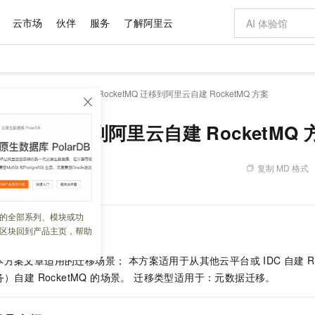
云市场
伙伴
服务
了解阿里云
AI 特惠
数据与 API
成为产品伙伴
企业增值服务
最佳实践
价格计算器
AI 场景体
基础软件
产品伙伴合
阿里云认证
市场活动
配置报价
大模型
践教程
中间件
自建 RocketMQ 迁移到阿里云自建 RocketMQ 方案
自助选配和估算价格
步到位
域名与网站
智启 AI 普惠权益
产品生态集成认证中心
企业支持计划
云上春晚
Qwen Audio：打造专属 AI 语音助手
千问官方 MaaS 平台，为开发者和 Agent 而生，新用户赠送 1 亿 + tokens 额度
云服务器 EC
一句话生成原生
AI Coding
阿里云Maa
2026 阿里云
为企业打
数据集
Windows
大模型认证
模型
NEW
NEW
格式还原
值低价云产品抢先购
提供智能易用的域名与建站服务
至高享 1亿+免费 tokens，加速 Al 应用落地
Qwen-Audio-3.0-Realtime 端到端实时语音角色扮演
安全可靠、弹
输入一句话想法,
智能编程，一键
ketMQ 迁移到阿里云自建 RocketMQ 
产品生态伙伴
专家技术服务
云上奥运之旅
弹性计算合作
阿里云中企出
手机三要素
宝塔 Linux
全部认证
价格优势
开源旗舰模型
对象存储 OSS
即刻拥有 DeepSeek-V4-Pro
阿里云 OPC 创新助力计划
云数据库 RD
一键部署幻兽
AI 电商营销
产品生态伙伴工作台
企业增值服务台
云栖战略参考
云存储合作计
云栖大会
身份实名认证
CentOS
训练营
推动算力普惠，释放技术红利
的大模型服务
最高返9万
真正可用的 1M 上下文,一次完成代码全链路开发
轻松解锁专属 DeepSeek-V4-Pro
至高百万元 Token 补贴，加速一人公司成长
稳定、安全、高性价比、高性能的云存储服务
一键购买专属
从图文生成到
复制 MD 格式
 06:22:39
云上的中国
数据库合作计
活动全景
短信
Docker
图片和
自进化智能体
人工智能平台 PAI
5 分钟轻松部署专属 QwenPaw
Token Plan 模型订阅计划
Qoder
高效搭建 AI
AI 广告创作
企业成长
大模型
NEW
HOT
信息公告
看见新力量
云网络合作计
OCR 文字识别
JAVA
级电脑
越聪明
证享300元代金券
一站式AI开发、训练和推理服务
Qwen3.8-Max 首发尝鲜，限时加量 10 倍，夜间低至2折
从聊天伙伴进化为能主动干活的本地数字员工
面向真实软件
图文、视频一
的全部系列、模块或功
Kimi-K3
HappyHors
NEW
魔搭 Mode
loud
服务实践
官网公告
区块回到产品主页，帮助
Kimi 最新旗舰模型，长程编程与推理利器
让文字生成流
金融模力时刻
Salesforce O
版
发票查验
全能环境
Qoder CN
Claude Code + GStack 打造工程团队
千问办公，限时限量积分加倍
云原生数据库 P
低代码高效构
AI 建站
NEW
作计划
计划
创新中心
魔搭 ModelSc
健康状态
让AI从“聊天伙伴”进化为能干活的“数字员工”
覆盖公网/内网、递归/权威、移动APP等全场景解析服务
安装技能 GStack，拥有专属 AI 工程团队
你的AI工作搭子，覆盖日常办公高频场景
基于千问大模型等，支持代码智能生成、研发智能问答
0 代码专业建
客户案例
方案文章适用的迁移场景； 本方案适用于从其他云平台或 IDC 自建 Ro
天气预报查询
操作系统
Deepseek-v4-pro
HappyHors
态合作计划
）自建 RocketMQ 的场景。 迁移类型适用于：元数据迁移。
态智能体模型
旗舰 MoE 大模型，百万上下文与顶尖推理能力
图生视频，流
Compute
同享
容器服务 Kubernetes 版 ACK
万小智 AI 建站低至 15元/月
云防火墙
AI 短剧/漫剧
快递物流查询
WordPress
成为服务伙
高校合作
式云数据仓库
点，立即开启云上创新
提供一站式管理容器应用的 K8s 服务
送.CN域名，送备案服务码
云原生的云上
AI助力短剧
GLM-5.2
Wan2.7-T
Ubuntu