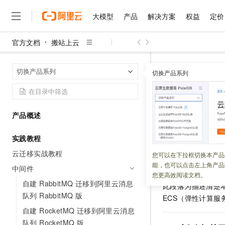
大模型
产品
解决方案
权益
定价
官方文档
搬站上云
大模型
产品
解决方案
权益
定价
云市场
伙伴
服务
了解阿里云
精选产品
精选解决方案
普惠上云
产品定价
精选商城
成为销售伙伴
售前咨询
为什么选择阿里云
千问AI平台
搬站上云
实
首页
切换产品系列
了解云产品的定价详情
切换产品系列
大模型服务平台百炼
睿译宝，AI翻译排版一
普惠上云 官方力荐
分销伙伴
在线服务
网站建设
什么是云计算
大
大模型服务与应用平台
上传文档即自动完成翻译和
云服务器38元/年起，超
自建 Roc
咨询伙伴
多端小程序
技术领先
云上成本管理
售后服务
千问大模型
GLM-5.2：长任务时代
官方推荐返现计划
大模型
大模型
精选产品
精选解决方案
Salesforce 国际版订阅
稳定可靠
产品概述
管理和优化成本
多元化、高性能、安全可靠
推荐新用户得奖励，单订单
更新时间：
2025-07-04
销售伙伴合作计划
自助服务
友盟天域
安全合规
人工智能与机器学习
AI
文本生成
实践教程
无影云电脑
Hermes Agent，打造
云工开物
无影生态合作计划
在线服务
观测云
分析师报告
随时随地安全接入的云上超
自主进化，持久记忆，越用
高校专属算力普惠，学生认
云迁移实战教程
计算
互联网应用开发
您可以在下拉框切换本产品
Qwen3.8-Max
HOT
一、适用场景
Salesforce On Alibaba C
工单服务
能，也可以点击左上角产品
智能体时代全能旗舰模型
中间件
Tuya 物联网平台阿里云
研究报告与白皮书
云解析DNS
快速拥有专属 OpenClaw
Consulting Partner 合
大数据
容器
您更高效阅读文档。
免费试用
短信专区
自建 RabbitMQ 迁移到阿里云消息
此段落为描述清楚本
蓝凌 OA
Qwen3.7-Plus
AI 大模型销售与服务生
现代化应用
存储
队列 RabbitMQ 版
天池大赛
ECS（弹性计算服务
能看、能想、能动手的多模
云原生大数据计算服务 Max
解决方案免费试用 新老
电子合同
自建 RocketMQ 迁移到阿里云消息
面向分析的企业级SaaS模
最高领取价值200元试用
安全
网络与CDN
AI 算法大赛
Qwen3-VL-Plus
队列 RocketMQ 版
畅捷通