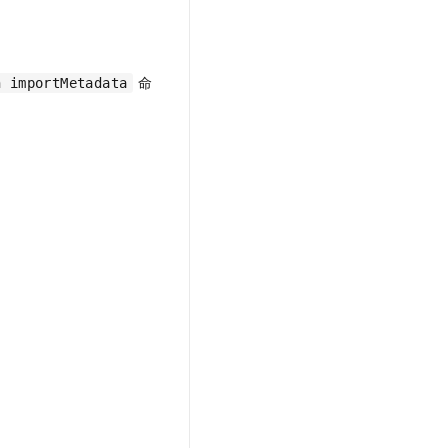
t.diy 一步搞定创意建站
构建大模型应用的安全防护体系
通过自然语言交互简化开发流程,全栈开发支持
通过阿里云安全产品对 AI 应用进行安全防护
命
n importMetadata