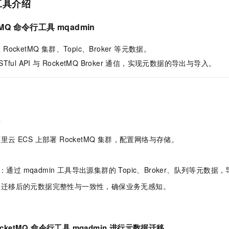
工具介绍
服务生态伙伴
视觉 Coding、空间感知、多模态思考等全面升级
1M上下文，专为长程任务能力而生
云工开物
企业应用
Night Plan 支持 Qwen 3.8-Max
AI 办公
NEW
Red Hat
30+ 款产品免费体验
夜间 5 折，Qwen/Meoo/TokenPlan 客户专享
AI智能应用
科研合作
tMQ 命令行工具 mqadmin
ERP
堂（旗舰版）
SUSE
智能客服
AI 应用构建
大模型原生
CRM
RocketMQ 集群、Topic、Broker 等元数据。
2个月
自动承接线索
建站小程序
STful API 与 RocketMQ Broker 通信，实现元数据的导出与导入。
Qoder
大模型服务平台百炼-应用模版
OA 办公系统
HOT
NEW
面向真实软件
个人版上线、团队版降价；千问3.8-Max首发发尝鲜
丰富多元化的应用模版和解决方案
力提升
财税管理
模板建站
万有无界
大模型服务平台百炼-智能体
400电话
定制建站
的模型效果
灵活可视化地构建企业级 Agent
程
方案
广告营销
模板小程序
秒悟
人工智能平台 PAI
里云 ECS 上部署 RocketMQ 集群，配置网络与存储。
定制小程序
云端极速 AI 
新一代 AI 视频生成模型，深度适配广告营销等场景
AI Native 的算法工程平台，一站式完成建模、训练、推理服务部署
APP 开发
：通过 mqadmin 工具导出源集群的 Topic、Broker、队列等元数
建站系统
证迁移后的元数据完整性与一致性，确保业务无感知。
AI 应用
10分钟微调：让0.6B模型媲美235B模型
多模态数据信
案
依托云原生高可用架构,实现Dify私有化部署
用1%尺寸在特定领域达到大模型90%以上效果
ocketMQ 命令行工具 mqadmin 进行元数据迁移