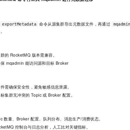
一个 AI 助手
即刻拥有 DeepSeek-R1 满血版
超强辅助，Bol
在企业官网、通讯软件中为客户提供 AI 客服
多种方案随心选，轻松解锁专属 DeepSeek
命令从源集群导出元数据文件，再通过
 exportMetadata
mqadmi
群。
的 RocketMQ 版本需兼容。
mqadmin 能访问源和目标 Broker
文件需确保安全性，避免敏感信息泄露。
群无冲突的 Topic 或 Broker 配置。
案
pic 数量、Broker 配置、队列分布、消息生产/消费状态。
ocketMQ 控制台与日志分析，人工比对关键指标。