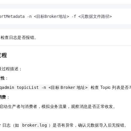
mportMetadata -n <目标Broker地址> -f <元数据文件路径>  
，检查日志是否报错。
过程
级过程描述；
致性
：
检查 Topic 列表是
qadmin topicList -n <目标
Broker
地址>
消费
：
启动生产者与消费者，模拟业务流量，观察消息是否正常收发。
er 日志（如
）是否有异常，确认元数据导入后无报错。
broker.log