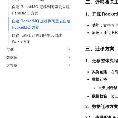
二、迁移相关
AI 产品 免费试用
网络
安全
云开发大赛
自建 RabbitMQ 迁移到阿里云自建
Tableau 订阅
1亿+ 大模型 tokens 和 
RabbitMQ 方案
1、开源 Rocke
可观测
入门学习赛
中间件
AI空中课堂在线直播课
140+云产品 免费试用
自建 RocketMQ 迁移到阿里云自建
大模型服务
功能
：支持管理 
上云与迁云
产品新客免费试用，最长1
RocketMQ 方案
数据库
生态解决方案
原理
：通过 RE
千问AI平台-Token Plan
自建 Kafka 迁移到阿里云自建
企业出海
大模型ACA认证体验
大数据计算
Kafka 方案
助力企业全员 AI 认知与能
行业生态解决方案
政企业务
三、迁移方案
媒体服务
存储
千问AI平台-模型体验
开发者生态解决方案
在线体验全尺寸、多种模态
数据库
企业服务与云通信
1、迁移整体流
AI 开发和 AI 应用解决
大数据
Happy 系列大模型
域名与网站
实例创建
：在阿
数据迁移
：
终端用户计算
元数据迁移
Serverless
大模型解决方案
数据校验
：验
开发工具
快速部署 Dify，高效搭建 
2、数据迁移方
迁移与运维管理
2.1、使用开源 R