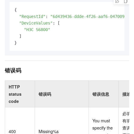
{

"RequestId"
: 
"6d439436-ddde-4f26-aaf6-0470099b5c
"DeviceValues"
: [

"H3C S6800"
  ]

}
错误码
HTTP
status
错误码
错误信息
描述
code
必填
You must
有填
specify the
查调
400
Missing%s