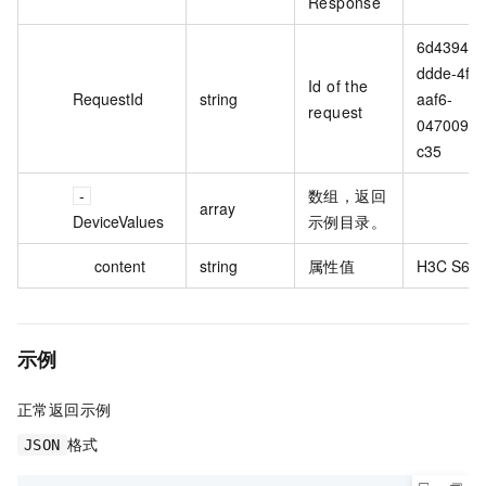
Response
6d439436
ddde-4f26
Id of the
RequestId
string
aaf6-
request
0470099b
c35
数组，返回
array
DeviceValues
示例目录。
content
string
属性值
H3C S68
示例
正常返回示例
格式
JSON