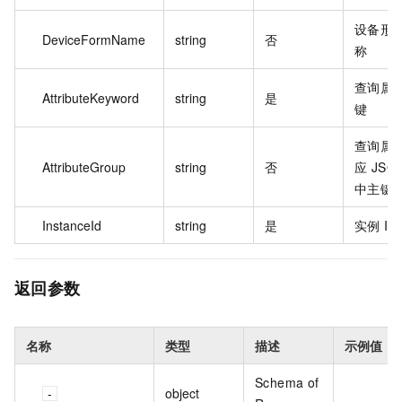
设备形
DeviceFormName
string
否
称
查询属
AttributeKeyword
string
是
键
查询属
AttributeGroup
string
否
应 JSO
中主键
InstanceId
string
是
实例 ID
返回参数
名称
类型
描述
示例值
Schema of
object