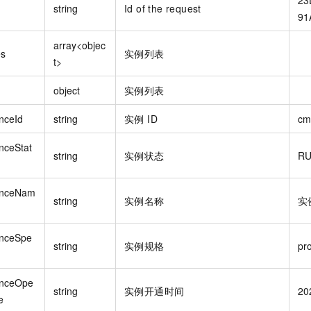
string
Id of the request
91
array<objec
es
实例列表
t>
object
实例列表
nceId
string
实例 ID
cm
nceStat
string
实例状态
RU
anceNam
string
实例名称
实
anceSpe
string
实例规格
pr
anceOpe
string
实例开通时间
20
e