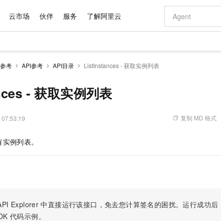
云市场
伙伴
服务
了解阿里云
AI 特惠
数据与 API
成为产品伙伴
企业增值服务
最佳实践
价格计算器
AI 场景体
基础软件
产品伙伴合
阿里云认证
市场活动
配置报价
大模型
参考
API参考
API目录
ListInstances - 获取实例列表
自助选配和估算价格
步到位
域名与网站
智启 AI 普惠权益
产品生态集成认证中心
企业支持计划
云上春晚
Qwen Audio：打造专属 AI 语音助手
千问官方 MaaS 平台，为开发者和 Agent 而生，新用户赠送 1 亿 + tokens 额度
云服务器 EC
一句话生成原生
AI Coding
阿里云Maa
2026 阿里云
为企业打
数据集
Windows
大模型认证
模型
NEW
NEW
格式还原
值低价云产品抢先购
提供智能易用的域名与建站服务
至高享 1亿+免费 tokens，加速 Al 应用落地
Qwen-Audio-3.0-Realtime 端到端实时语音角色扮演
安全可靠、弹
输入一句话想法,
智能编程，一键
tances - 获取实例列表
产品生态伙伴
专家技术服务
云上奥运之旅
弹性计算合作
阿里云中企出
手机三要素
宝塔 Linux
全部认证
价格优势
开源旗舰模型
对象存储 OSS
即刻拥有 DeepSeek-V4-Pro
阿里云 OPC 创新助力计划
云数据库 RD
一键部署幻兽
AI 电商营销
产品生态伙伴工作台
企业增值服务台
云栖战略参考
云存储合作计
云栖大会
身份实名认证
CentOS
训练营
推动算力普惠，释放技术红利
的大模型服务
最高返9万
真正可用的 1M 上下文,一次完成代码全链路开发
轻松解锁专属 DeepSeek-V4-Pro
至高百万元 Token 补贴，加速一人公司成长
稳定、安全、高性价比、高性能的云存储服务
一键购买专属
从图文生成到
复制 MD 格式
 07:53:19
云上的中国
数据库合作计
活动全景
短信
Docker
图片和
自进化智能体
人工智能平台 PAI
5 分钟轻松部署专属 QwenPaw
Token Plan 模型订阅计划
Qoder
高效搭建 AI
AI 广告创作
企业成长
大模型
NEW
HOT
信息公告
有实例列表。
看见新力量
云网络合作计
OCR 文字识别
JAVA
级电脑
越聪明
证享300元代金券
一站式AI开发、训练和推理服务
Qwen3.8-Max 首发尝鲜，限时加量 10 倍，夜间低至2折
从聊天伙伴进化为能主动干活的本地数字员工
面向真实软件
图文、视频一
Kimi-K3
HappyHors
NEW
魔搭 Mode
loud
服务实践
官网公告
Kimi 最新旗舰模型，长程编程与推理利器
让文字生成流
金融模力时刻
Salesforce O
版
发票查验
全能环境
Qoder CN
Claude Code + GStack 打造工程团队
千问办公，限时限量积分加倍
云原生数据库 P
低代码高效构
AI 建站
NEW
作计划
计划
创新中心
魔搭 ModelSc
健康状态
让AI从“聊天伙伴”进化为能干活的“数字员工”
覆盖公网/内网、递归/权威、移动APP等全场景解析服务
安装技能 GStack，拥有专属 AI 工程团队
你的AI工作搭子，覆盖日常办公高频场景
基于千问大模型等，支持代码智能生成、研发智能问答
0 代码专业建
客户案例
天气预报查询
操作系统
Deepseek-v4-pro
HappyHors
态合作计划
态智能体模型
旗舰 MoE 大模型，百万上下文与顶尖推理能力
图生视频，流
Compute
同享
容器服务 Kubernetes 版 ACK
万小智 AI 建站低至 15元/月
云防火墙
AI 短剧/漫剧
快递物流查询
WordPress
成为服务伙
高校合作
PI Explorer
中直接运行该接口，免去您计算签名的困扰。运行成功后，OpenA
式云数据仓库
点，立即开启云上创新
提供一站式管理容器应用的 K8s 服务
送.CN域名，送备案服务码
云原生的云上
AI助力短剧
GLM-5.2
Wan2.7-T
DK
代码示例。
Ubuntu