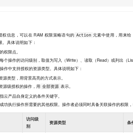
服务生态伙伴
视觉 Coding、空间感知、多模态思考等全面升级
1M上下文，专为长程任务能力而生
云工开物
企业应用
Night Plan 支持 Qwen 3.8-Max
AI 办公
NEW
Red Hat
30+ 款产品免费体验
夜间 5 折，Qwen/Meoo/TokenPlan 客户专享
AI智能应用
科研合作
ERP
堂（旗舰版）
SUSE
智能客服
AI 应用构建
大模型原生
CRM
2个月
自动承接线索
授权信息，可以在
RAM
权限策略语句的
元素中使用，用来给
Action
建站小程序
Qoder
大模型服务平台百炼-应用模版
OA 办公系统
HOT
NEW
限。具体说明如下：
面向真实软件
个人版上线、团队版降价；千问3.8-Max首发发尝鲜
丰富多元化的应用模版和解决方案
力提升
财税管理
模板建站
的权限点。
万有无界
大模型服务平台百炼-智能体
400电话
定制建站
个操作的访问级别，取值为写入（Write）、读取（Read）或列出（Lis
的模型效果
灵活可视化地构建企业级 Agent
操作中支持授权的资源类型。具体说明如下：
方案
广告营销
模板小程序
秒悟
人工智能平台 PAI
资源类型，用背景高亮的方式表示。
定制小程序
云端极速 AI 
新一代 AI 视频生成模型，深度适配广告营销等场景
AI Native 的算法工程平台，一站式完成建模、训练、推理服务部署
资源级授权的操作，用
表示。
全部资源
APP 开发
指云产品自身定义的条件关键字。
建站系统
成功执行操作所需要的其他权限。操作者必须同时具备关联操作的权限，
AI 应用
10分钟微调：让0.6B模型媲美235B模型
多模态数据信
访问级
资源类型
条
依托云原生高可用架构,实现Dify私有化部署
用1%尺寸在特定领域达到大模型90%以上效果
别