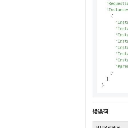
"RequestI
"Instance
    {

"Inst
"Inst
"Inst
"Inst
"Inst
"Inst
"Inst
"Pare
    }

  ]

}
错误码
HTTP status