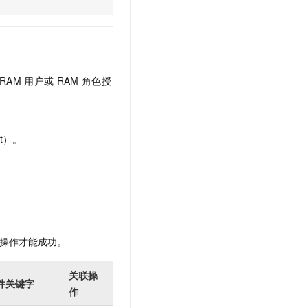
文戏情感细腻自然，动作戏激烈拳拳到肉，实现更强表演能力
支持中英文自由切换，具备更强的噪声鲁棒性
云聚AI 严选权益
SSL 证书
，一键激活高效办公新体验
精选AI产品，从模型到应用全链提效
堡垒机
AI 用量加速计划
应用
防火墙
、识别商机，让客服更高效、服务更出色。
新老同享，达量后返
RAM
用户或
RAM
角色授
千问办公
主机安全
NEW
的智能体编程平台
一站式AI生产力平台
AI 应用及服务市场
伶鹊
t）。
企业级人与Agent协作平台，接入和调度多个数字员工
智能客服平台，对话机器人、对话分析、智能外呼
AI 应用
大模型服务平台百炼 - 全妙
大模型
应用创作平台
多模态内容创作工具，已接入 DeepSeek
自然语言处理
数据标注
操作才能成功。
机器学习
息提取
与 AI 智能体进行实时音视频通话
关联操
件关键字
从文本、图片、视频中提取结构化的属性信息
构建支持视频理解的 AI 音视频实时通话应用
作