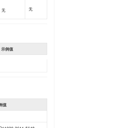
t.diy 一步搞定创意建站
构建大模型应用的安全防护体系
无
通过自然语言交互简化开发流程,全栈开发支持
通过阿里云安全产品对 AI 应用进行安全防护
无
示例值
例值
D11030-3611-5648-