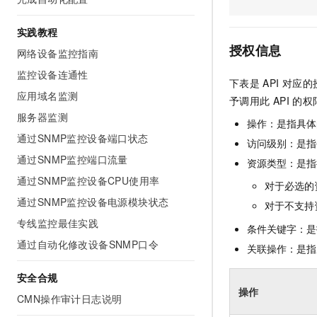
AI 产品 免费试用
网络
安全
云开发大赛
Tableau 订阅
1亿+ 大模型 tokens 和 
实践教程
可观测
入门学习赛
中间件
AI空中课堂在线直播课
授权信息
网络设备监控指南
140+云产品 免费试用
大模型服务
上云与迁云
产品新客免费试用，最长1
数据库
监控设备连通性
下表是
API
对应的
生态解决方案
千问AI平台-Token Plan
应用域名监测
企业出海
大模型ACA认证体验
予调用此
API
的权
大数据计算
助力企业全员 AI 认知与能
服务器监测
行业生态解决方案
操作：是指具体
政企业务
媒体服务
千问AI平台-模型体验
通过SNMP监控设备端口状态
开发者生态解决方案
访问级别：是指每
在线体验全尺寸、多种模态
通过SNMP监控端口流量
企业服务与云通信
资源类型：是指
AI 开发和 AI 应用解决
Happy 系列大模型
通过SNMP监控设备CPU使用率
对于必选的
域名与网站
通过SNMP监控设备电源模块状态
对于不支持
终端用户计算
专线监控最佳实践
条件关键字：是
通过自动化修改设备SNMP口令
Serverless
关联操作：是指
大模型解决方案
开发工具
安全合规
快速部署 Dify，高效搭建 
操作
CMN操作审计日志说明
迁移与运维管理