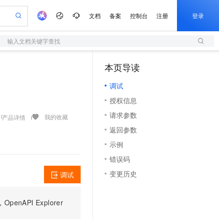
文档
备案
控制台
注册
登录
输入文档关键字查找
验
作计划
器
AI 活动
专业服务
服务伙伴合作计划
开发者社区
加入我们
服务平台百炼
阿里云 OPC 创新助力计划
本页导读
（1）
一站式生成采购清单，支持单品或批量购买
S
可编辑精美 PPT 文稿
S产品伙伴计划（繁花）
峰会
造的大模型服务与应用开发平台
轻量应用服务器
Agency Agents：拥有专属领域专家
AI 生产力先锋
Al MaaS 服务伙伴赋能合作
域名
博文
Careers
至高可申请百万元
调试
性可伸缩的云计算服务
 轻松生成专业的 PPT
开启高性价比 AI 编程新体验
先锋实践拓展 AI 生产力的边界
快速构建应用程序和网站，即刻迈出上云第一步
多领域专家智能体,一键组建 AI 虚拟交付团队
Token 补贴，五大权
计划
海大会
伙伴信用分合作计划
商标
问答
社会招聘
授权信息
益加速 OPC 成功
S
帕鲁游戏服务器
数字证书管理服务（原SSL证书）
HappyHorse 打造一站式影视创作平台
飞天发布时刻
HOT
划
备案
电子书
校园招聘
请求参数
联机服务器，轻松开启游戏
视频创作，一键激活电商全链路生产力
全托管，含MySQL、PostgreSQL、SQL Server、MariaDB多引擎
实现全站HTTPS，呈现可信的WEB访问
所见，即是所愿
可视化编排打通从文字构思到成片全链路闭环
我的收藏
产品详情
更多支持
划
公司注册
镜像站
返回参数
视频生成
语音识别与合成
 智能体与工作流应用
短信服务
漫剧工坊：一站式动画创作平台
AI 实训营
合作伙伴培训与认证
示例
划
上云迁移
的智能体编程平台
站生成，高效打造优质广告素材
通过阿里云百炼高效搭建AI应用,助力高效开发
快速生产连贯的高质量长漫剧
从基础到进阶，Agent 创客手把手教你
国内短信简单易用，安全可靠，秒级触达，全球覆盖200+国家和地区。
e-1.1-T2V
Qwen3-TTS-Flash
lScope
我要反馈
查询合作伙伴
错误码
畅细腻的高质量视频
离线语音合成大模型，多语言方言自适应，低延迟高稳定
n Alibaba Cloud ISV 合作
代维服务
olarDB
建企业门户网站
大数据开发治理平台 DataWorks
10 分钟搭建微信、支付宝小程序
变更历史
调试
创新加速
ope
登录合作伙伴管理后台
我要建议
站，无忧落地极速上线
以可视化方式快速构建移动和 PC 门户网站
100%兼容MySQL、PostgreSQL，兼容Oracle，支持集中和分布式
高效部署网站，快速应用到小程序
Data Agent 驱动的一站式 Data+AI 开发治理平台
e-1.1-I2V
Cosyvoice-V3-Flash
安全
畅自然，细节丰富
高表现力语音合成大模型，语音克隆听感自然
我要投诉
上云场景组合购
伴
PI Explorer
边界网络安全防护产品
漫剧创作，剧本、分镜、视频高效生成
覆盖90%+业务场景，专享组合折扣价
2V
VPN
Fun-ASR