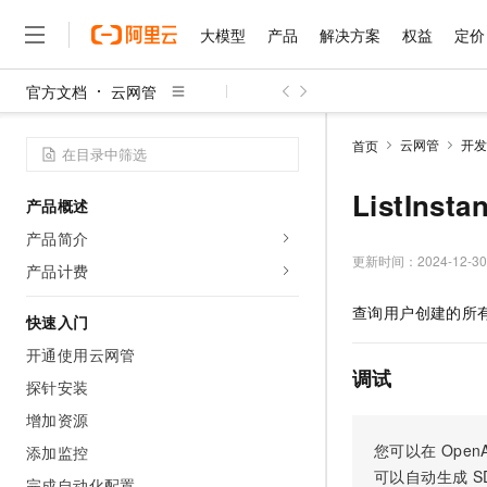
大模型
产品
解决方案
权益
定价
官方文档
云网管
大模型
产品
解决方案
权益
定价
云市场
伙伴
服务
了解阿里云
精选产品
精选解决方案
普惠上云
产品定价
精选商城
成为销售伙伴
售前咨询
为什么选择阿里云
千问AI平台
云网管
开发
首页
了解云产品的定价详情
大模型服务平台百炼
睿译宝，AI翻译排版一
普惠上云 官方力荐
分销伙伴
在线服务
网站建设
什么是云计算
大
大模型服务与应用平台
上传文档即自动完成翻译和
云服务器38元/年起，超
ListIns
产品概述
咨询伙伴
多端小程序
技术领先
云上成本管理
售后服务
千问大模型
GLM-5.2：长任务时代
官方推荐返现计划
大模型
产品简介
大模型
精选产品
精选解决方案
Salesforce 国际版订阅
稳定可靠
管理和优化成本
多元化、高性能、安全可靠
推荐新用户得奖励，单订单
更新时间：
2024-12-30
销售伙伴合作计划
产品计费
自助服务
友盟天域
安全合规
人工智能与机器学习
AI
文本生成
无影云电脑
Hermes Agent，打造
云工开物
查询用户创建的所
无影生态合作计划
在线服务
快速入门
观测云
分析师报告
随时随地安全接入的云上超
自主进化，持久记忆，越用
高校专属算力普惠，学生认
计算
互联网应用开发
Qwen3.8-Max
HOT
Salesforce On Alibaba C
工单服务
开通使用云网管
智能体时代全能旗舰模型
Tuya 物联网平台阿里云
研究报告与白皮书
云解析DNS
快速拥有专属 OpenClaw
Consulting Partner 合
调试
大数据
容器
探针安装
免费试用
短信专区
蓝凌 OA
Qwen3.7-Plus
AI 大模型销售与服务生
增加资源
现代化应用
存储
天池大赛
能看、能想、能动手的多模
云原生大数据计算服务 Max
解决方案免费试用 新老
电子合同
您可以在
OpenA
添加监控
面向分析的企业级SaaS模
最高领取价值200元试用
安全
网络与CDN
AI 算法大赛
Qwen3-VL-Plus
可以自动生成
S
畅捷通
完成自动化配置