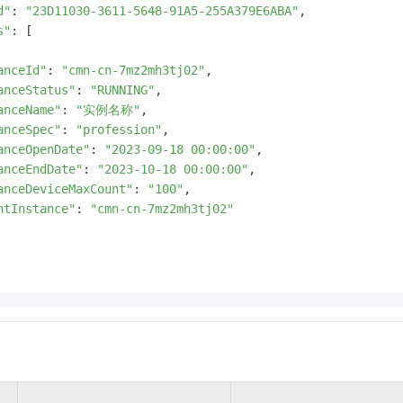
d"
: 
"23D11030-3611-5648-91A5-255A379E6ABA"
,

s"
: [

anceId"
: 
"cmn-cn-7mz2mh3tj02"
,

anceStatus"
: 
"RUNNING"
,

anceName"
: 
"实例名称"
,

anceSpec"
: 
"profession"
,

anceOpenDate"
: 
"2023-09-18 00:00:00"
,

anceEndDate"
: 
"2023-10-18 00:00:00"
,

anceDeviceMaxCount"
: 
"100"
,

ntInstance"
: 
"cmn-cn-7mz2mh3tj02"