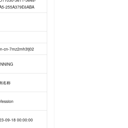
A5-255A379E6ABA
n-cn-7mz2mh3tj02
NNING
例名称
ofession
23-09-18 00:00:00