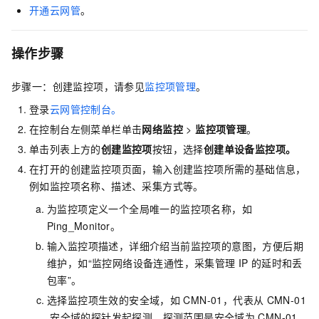
开通云网管
。
操作步骤
步骤一：创建监控项，请参见
监控项管理
。
登录
云网管控制台。
在控制台左侧菜单栏单击
网络监控
>
监控项管理
。
单击列表上方的
创建监控项
按钮，选择
创建单设备监控项。
在打开的创建监控项页面，输入创建监控项所需的基础信息，
例如监控项名称、描述、采集方式等。
为监控项定义一个全局唯一的监控项名称，如
Ping_Monitor。
输入监控项描述，详细介绍当前监控项的意图，方便后期
维护，如“监控网络设备连通性，采集管理
IP
的延时和丢
包率”。
选择监控项生效的安全域，如
CMN-01，代表从
CMN-01
安全域的探针发起探测，探测范围是安全域为
CMN-01