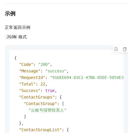
示例
正常返回示例
格式
JSON
{
"Code"
:
"200"
,
"Message"
:
"success"
,
"RequestId"
:
"916EE694-03C2-47B6-85EE-5054E3C168
"Total"
:
22
,
"Success"
:
true
,
"ContactGroups"
:
{
"ContactGroup"
:
[
"云账号报警联系人"
]
}
,
"ContactGroupList"
:
{