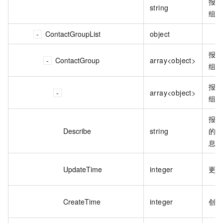
报警
string
组。
ContactGroupList
object
报警
ContactGroup
array<object>
组列
报警
array<object>
组。
报警
Describe
string
的描
息。
UpdateTime
integer
更新
CreateTime
integer
创建