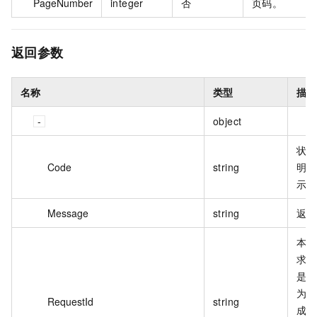
PageNumber
integer
否
页码。
返回参数
名称
类型
描述
object
状态
Code
string
明 2
示成
Message
string
返回
本次
求的
是由
为该
RequestId
string
成的