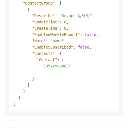
"ContactGroup"
:
[
{
"Describe"
:
"Devops-运维组"
,
"UpdateTime"
:
0
,
"CreateTime"
:
0
,
"EnabledWeeklyReport"
:
false
,
"Name"
:
"name"
,
"EnableSubscribed"
:
false
,
"Contacts"
:
{
"Contact"
:
[
"135xxxx8066"
]
}
}
]
}
}