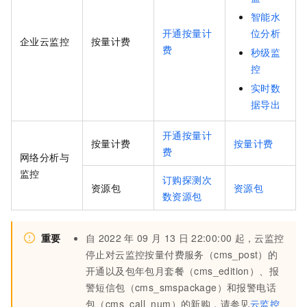
智能水
开通按量计
位分析
企业云监控
按量计费
费
秒级监
控
实时数
据导出
开通按量计
按量计费
按量计费
费
网络分析与
监控
订购探测次
资源包
资源包
数资源包
重要
自
2022
年
09
月
13
日
22:00:00
起，云监控
停止对云监控按量付费服务（cms_post）的
开通以及包年包月套餐（cms_edition）、报
警短信包（cms_smspackage）和报警电话
包（cms_call_num）的新购，请参见
云监控