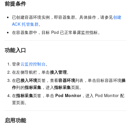
前提条件
已创建容器环境实例，即容器集群。具体操作，请参见
创建
ACK
托管集群
。
在容器集群中，目标
Pod
已正常暴露监控指标。
功能入口
登录
云监控控制台
。
在左侧导航栏，单击
接入管理
。
在
已接入环境
页签，查看
容器环境
列表，单击目标容器环境
操
作
列的
指标采集
，进入
指标采集
页面。
在
指标采集
页签，单击
Pod Monitor
，进入
Pod Monitor
配
置页面。
启用
功能