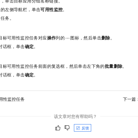
签，单击目标应用分组名称链接。
服务生态伙伴
视觉 Coding、空间感知、多模态思考等全面升级
1M上下文，专为长程任务能力而生
云工开物
企业应用
Night Plan 支持 Qwen 3.8-Max
AI 办公
NEW
组的左侧导航栏，单击
可用性监控
。
Red Hat
30+ 款产品免费体验
夜间 5 折，Qwen/Meoo/TokenPlan 客户专享
AI智能应用
科研合作
ERP
控任务。
堂（旗舰版）
SUSE
智能客服
AI 应用构建
大模型原生
CRM
2个月
自动承接线索
建站小程序
目标可用性监控任务对应
操作
列的
图标，然后单击
删除
。
Qoder
大模型服务平台百炼-应用模版
OA 办公系统
HOT
NEW
对话框，单击
确定
。
面向真实软件
个人版上线、团队版降价；千问3.8-Max首发发尝鲜
丰富多元化的应用模版和解决方案
力提升
财税管理
模板建站
万有无界
大模型服务平台百炼-智能体
400电话
定制建站
目标可用性监控任务前面的复选框，然后单击左下角的
批量删除
。
的模型效果
灵活可视化地构建企业级 Agent
方案
广告营销
模板小程序
对话框，单击
确定
。
秒悟
人工智能平台 PAI
定制小程序
云端极速 AI 
新一代 AI 视频生成模型，深度适配广告营销等场景
AI Native 的算法工程平台，一站式完成建模、训练、推理服务部署
APP 开发
用性监控任务
下一篇
建站系统
该文章对您有帮助吗？
AI 应用
10分钟微调：让0.6B模型媲美235B模型
多模态数据信
反馈
依托云原生高可用架构,实现Dify私有化部署
用1%尺寸在特定领域达到大模型90%以上效果