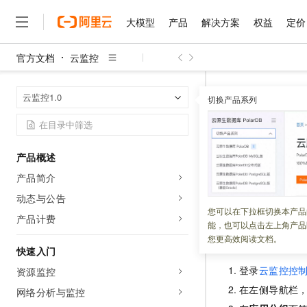
大模型
产品
解决方案
权益
定价
官方文档
云监控
大模型
产品
解决方案
权益
定价
云市场
伙伴
服务
了解阿里云
精选产品
精选解决方案
普惠上云
产品定价
精选商城
成为销售伙伴
售前咨询
为什么选择阿里云
千问AI平台
云监控
云监
首页
云监控1.0
了解云产品的定价详情
切换产品系列
大模型服务平台百炼
千问办公，解锁你的工作
普惠上云 官方力荐
分销伙伴
在线服务
网站建设
什么是云计算
大
大模型服务与应用平台
企业级Agent产品，直接
云服务器38元/年起，超
删除可用
咨询伙伴
多端小程序
技术领先
云上成本管理
售后服务
千问大模型
Agency Agents：拥
官方推荐返现计划
大模型
大模型
精选产品
精选解决方案
Salesforce 国际版订阅
稳定可靠
产品概述
管理和优化成本
多元化、高性能、安全可靠
推荐新用户得奖励，单订单
更新时间：
2026-04-25
销售伙伴合作计划
自助服务
产品简介
友盟天域
安全合规
人工智能与机器学习
AI
文本生成
无影云电脑
HappyHorse 打造一
云工开物
当您不再需要应用
无影生态合作计划
在线服务
动态与公告
观测云
分析师报告
随时随地安全接入的云上超
高校专属算力普惠，学生认
计算
互联网应用开发
您可以在下拉框切换本产品
Qwen3.8-Max
HOT
产品计费
Salesforce On Alibaba C
工单服务
能，也可以点击左上角产品
智能体时代全能旗舰模型
Tuya 物联网平台阿里云
研究报告与白皮书
云解析DNS
快速拥有专属 OpenClaw
Consulting Partner 合
操作步骤
大数据
容器
您更高效阅读文档。
免费试用
短信专区
快速入门
蓝凌 OA
Qwen3.7-Plus
AI 大模型销售与服务生
现代化应用
存储
天池大赛
登录
云监控控
能看、能想、能动手的多模
资源监控
云原生大数据计算服务 Max
解决方案免费试用 新老
电子合同
在左侧导航栏
面向分析的企业级SaaS模
最高领取价值200元试用
网络分析与监控
安全
网络与CDN
AI 算法大赛
Qwen3-VL-Plus
畅捷通