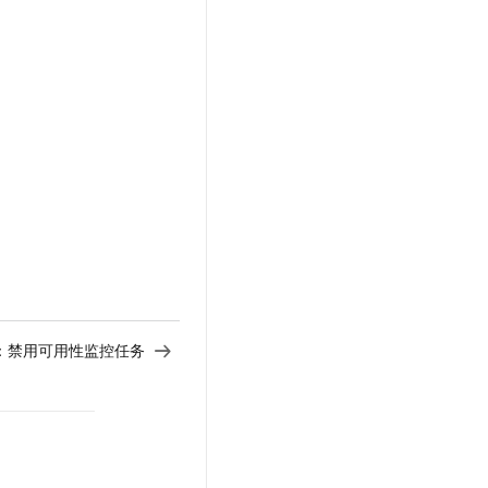
文戏情感细腻自然，动作戏激烈拳拳到肉，实现更强表演能力
支持中英文自由切换，具备更强的噪声鲁棒性
云聚AI 严选权益
SSL 证书
，一键激活高效办公新体验
精选AI产品，从模型到应用全链提效
堡垒机
AI 用量加速计划
应用
防火墙
、识别商机，让客服更高效、服务更出色。
新老同享，达量后返
千问办公
主机安全
NEW
的智能体编程平台
一站式AI生产力平台
AI 应用及服务市场
伶鹊
企业级人与Agent协作平台，接入和调度多个数字员工
智能客服平台，对话机器人、对话分析、智能外呼
AI 应用
大模型服务平台百炼 - 全妙
大模型
应用创作平台
多模态内容创作工具，已接入 DeepSeek
自然语言处理
：
禁用可用性监控任务
数据标注
机器学习
息提取
与 AI 智能体进行实时音视频通话
从文本、图片、视频中提取结构化的属性信息
构建支持视频理解的 AI 音视频实时通话应用