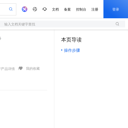
文档
备案
控制台
注册
登录
输入文档关键字查找
验
作计划
器
AI 活动
专业服务
服务伙伴合作计划
开发者社区
加入我们
服务平台百炼
阿里云 OPC 创新助力计划
务
本页导读
（1）
一站式生成采购清单，支持单品或批量购买
S
io：打造专属 AI 语音助手
S产品伙伴计划（繁花）
峰会
造的大模型服务与应用开发平台
轻量应用服务器
一句话生成原生可编辑精美 PPT 文稿
AI 生产力先锋
Al MaaS 服务伙伴赋能合作
域名
博文
Careers
至高可申请百万元
操作步骤
性可伸缩的云计算服务
开启高性价比 AI 编程新体验
Qwen-Audio-3.0-Realtime 端到端实时语音角色扮演
输入一句话想法, 轻松生成专业的 PPT
先锋实践拓展 AI 生产力的边界
快速构建应用程序和网站，即刻迈出上云第一步
Token 补贴，五大权
计划
海大会
伙伴信用分合作计划
商标
问答
社会招聘
益加速 OPC 成功
S
eek-V4-Pro
数字证书管理服务（原SSL证书）
一键部署幻兽帕鲁游戏服务器
飞天发布时刻
HOT
划
备案
电子书
校园招聘
pSeek-V4-Pro
视频创作，一键激活电商全链路生产力
全托管，含MySQL、PostgreSQL、SQL Server、MariaDB多引擎
实现全站HTTPS，呈现可信的WEB访问
一键购买专属联机服务器，轻松开启游戏
所见，即是所愿
我的收藏
产品详情
更多支持
划
公司注册
镜像站
视频生成
语音识别与合成
专属 QwenPaw
短信服务
漫剧工坊：一站式动画创作平台
AI 实训营
HOT
合作伙伴培训与认证
划
上云迁移
的智能体编程平台
站生成，高效打造优质广告素材
从聊天伙伴进化为能主动干活的本地数字员工
快速生产连贯的高质量长漫剧
从基础到进阶，Agent 创客手把手教你
国内短信简单易用，安全可靠，秒级触达，全球覆盖200+国家和地区。
e-1.1-T2V
Qwen3-TTS-Flash
lScope
我要反馈
查询合作伙伴
畅细腻的高质量视频
离线语音合成大模型，多语言方言自适应，低延迟高稳定
n Alibaba Cloud ISV 合作
代维服务
olarDB
建企业门户网站
大数据开发治理平台 DataWorks
10 分钟搭建微信、支付宝小程序
创新加速
ope
登录合作伙伴管理后台
我要建议
站，无忧落地极速上线
以可视化方式快速构建移动和 PC 门户网站
100%兼容MySQL、PostgreSQL，兼容Oracle，支持集中和分布式
高效部署网站，快速应用到小程序
Data Agent 驱动的一站式 Data+AI 开发治理平台
e-1.1-I2V
Cosyvoice-V3-Flash
安全
畅自然，细节丰富
高表现力语音合成大模型，语音克隆听感自然
我要投诉
上云场景组合购
伴
边界网络安全防护产品
漫剧创作，剧本、分镜、视频高效生成
覆盖90%+业务场景，专享组合折扣价
2V
VPN
Fun-ASR