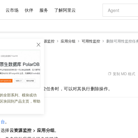
云市场
伙伴
服务
了解阿里云
AI 特惠
数据与 API
成为产品伙伴
企业增值服务
最佳实践
价格计算器
AI 场景体
基础软件
产品伙伴合
阿里云认证
市场活动
配置报价
大模型
控1.0
操作指南
云资源监控
应用分组
可用性监控
删除可用性监控任
自助选配和估算价格
新方式
域名与网站
睿译宝，AI翻译排版一步到位
智启 AI 普惠权益
产品生态集成认证中心
企业支持计划
云上春晚
千问官方 MaaS 平台，为开发者和 Agent 而生，新用户赠送 1 亿 + tokens 额度
云服务器 EC
Qwen Aud
AI Coding
阿里云Maa
2026 阿里云
为企业打
数据集
Windows
大模型认证
模型
NEW
NEW
交付可用成果
值低价云产品抢先购
提供智能易用的域名与建站服务
上传文档即自动完成翻译和格式还原
至高享 1亿+免费 tokens，加速 Al 应用落地
安全可靠、弹
智能编程，一键
性监控任务
产品生态伙伴
专家技术服务
云上奥运之旅
弹性计算合作
阿里云中企出
手机三要素
宝塔 Linux
全部认证
价格优势
有专属领域专家
对象存储 OSS
GLM-5.2：长任务时代开源旗舰模型
阿里云 OPC 创新助力计划
云数据库 RD
即刻拥有 DeepS
AI 电商营销
产品生态伙伴工作台
企业增值服务台
云栖战略参考
云存储合作计
云栖大会
身份实名认证
CentOS
训练营
推动算力普惠，释放技术红利
的大模型服务
最高返9万
多领域专家智能体,一键组建 AI 虚拟交付团队
至高百万元 Token 补贴，加速一人公司成长
稳定、安全、高性价比、高性能的云存储服务
真正可用的 1M 上下文,一次完成代码全链路开发
轻松解锁专属 Dee
从图文生成到
复制 MD 格式
 03:12:30
云上的中国
数据库合作计
活动全景
短信
Docker
图片和
站式影视创作平台
人工智能平台 PAI
Hermes Agent，打造自进化智能体
Token Plan 模型订阅计划
Qoder
5 分钟轻松部署
AI 广告创作
企业成长
大模型
NEW
信息公告
分组中的某条可用性监控任务时，可以对其执行删除操作。
看见新力量
云网络合作计
OCR 文字识别
JAVA
级电脑
证享300元代金券
可视化编排打通从文字构思到成片全链路闭环
一站式AI开发、训练和推理服务
自主进化，持久记忆，越用越聪明
Qwen3.8-Max 首发尝鲜，限时加量 10 倍，夜间低至2折
面向真实软件
图文、视频一
的全部系列、模块或功
Kimi-K3
HappyHors
NEW
魔搭 Mode
loud
服务实践
官网公告
区块回到产品主页，帮助
Kimi 最新旗舰模型，长程编程与推理利器
让文字生成流
金融模力时刻
Salesforce O
版
发票查验
全能环境
Qoder CN
Claude Code + GStack 打造工程团队
千问办公，限时限量积分加倍
云原生数据库 P
低代码高效构
AI 建站
NEW
作计划
计划
创新中心
魔搭 ModelSc
健康状态
让AI从“聊天伙伴”进化为能干活的“数字员工”
覆盖公网/内网、递归/权威、移动APP等全场景解析服务
安装技能 GStack，拥有专属 AI 工程团队
你的AI工作搭子，覆盖日常办公高频场景
基于千问大模型等，支持代码智能生成、研发智能问答
0 代码专业建
客户案例
天气预报查询
操作系统
Deepseek-v4-pro
HappyHors
态合作计划
制台
。
态智能体模型
旗舰 MoE 大模型，百万上下文与顶尖推理能力
图生视频，流
Compute
同享
容器服务 Kubernetes 版 ACK
万小智 AI 建站低至 15元/月
云防火墙
AI 短剧/漫剧
快递物流查询
WordPress
成为服务伙
高校合作
，选择
云资源监控
>
应用分组
。
式云数据仓库
点，立即开启云上创新
提供一站式管理容器应用的 K8s 服务
送.CN域名，送备案服务码
云原生的云上
AI助力短剧
GLM-5.2
Wan2.7-T
Ubuntu