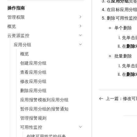
在
应用分组
页
AI 产品 免费试用
网络
安全
云开发大赛
操作指南
在目标应用分
Tableau 订阅
1亿+ 大模型 tokens 和 
管理权限
可观测
入门学习赛
删除可用性监
中间件
AI空中课堂在线直播课
140+云产品 免费试用
概览
大模型服务
单个删除
上云与迁云
产品新客免费试用，最长1
数据库
云资源监控
生态解决方案
先单击
千问AI平台-Token Plan
企业出海
大模型ACA认证体验
应用分组
大数据计算
在
删除
助力企业全员 AI 认知与能
行业生态解决方案
概览
政企业务
批量删除
媒体服务
千问AI平台-模型体验
开发者生态解决方案
创建应用分组
先单击
在线体验全尺寸、多种模态
企业服务与云通信
查看应用分组
AI 开发和 AI 应用解决
在
删除
Happy 系列大模型
修改应用分组
域名与网站
删除应用分组
终端用户计算
上一篇：
修改可
应用报警模板到应用分组
Serverless
大模型解决方案
暂停应用分组的报警通知
管理报警规则
开发工具
快速部署 Dify，高效搭建 
可用性监控
迁移与运维管理
创建可用性监控任务