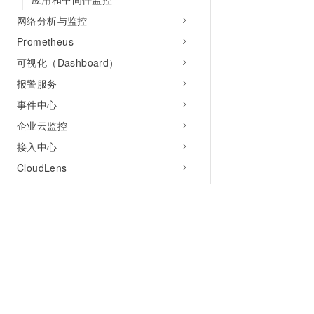
网络分析与监控
Prometheus
可视化（Dashboard）
报警服务
事件中心
企业云监控
接入中心
CloudLens
实践教程
报警通知方式
云监控与Grafana集成
日志监控
企业监控
为什么选择阿里云
大模型
产品和定
站点监控