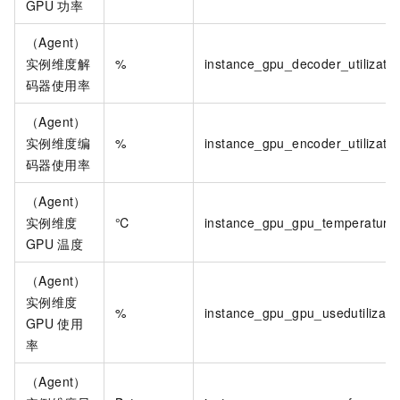
GPU
功率
（Agent）
实例维度解
%
instance_gpu_decoder_utilizatio
码器使用率
（Agent）
实例维度编
%
instance_gpu_encoder_utilizatio
码器使用率
（Agent）
实例维度
℃
instance_gpu_gpu_temperature
GPU
温度
（Agent）
实例维度
%
instance_gpu_gpu_usedutilizati
GPU
使用
率
（Agent）