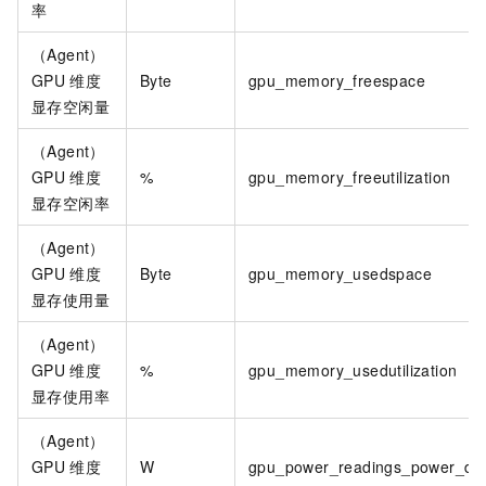
率
（Agent）
GPU
维度
Byte
gpu_memory_freespace
显存空闲量
（Agent）
GPU
维度
%
gpu_memory_freeutilization
显存空闲率
（Agent）
GPU
维度
Byte
gpu_memory_usedspace
显存使用量
（Agent）
GPU
维度
%
gpu_memory_usedutilization
显存使用率
（Agent）
GPU
维度
W
gpu_power_readings_power_dr