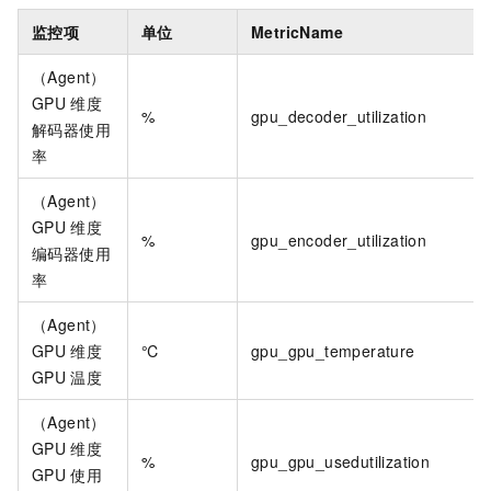
监控项
单位
MetricName
（Agent）
GPU
维度
%
gpu_decoder_utilization
解码器使用
率
（Agent）
GPU
维度
%
gpu_encoder_utilization
编码器使用
率
（Agent）
GPU
维度
℃
gpu_gpu_temperature
GPU
温度
（Agent）
GPU
维度
%
gpu_gpu_usedutilization
GPU
使用