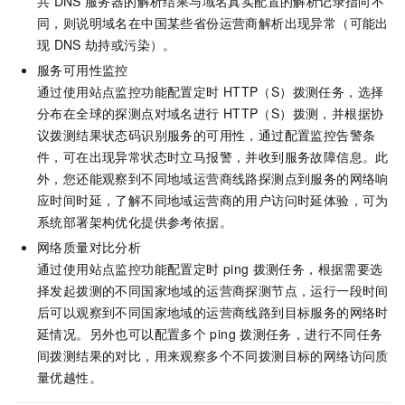
共
DNS
服务器的解析结果与域名真实配置的解析记录指向不
同，则说明域名在中国某些省份运营商解析出现异常（可能出
现
DNS
劫持或污染）。
服务可用性监控
通过使用站点监控功能配置定时
HTTP（S）拨测任务，选择
分布在全球的探测点对域名进行
HTTP（S）拨测，并根据协
议拨测结果状态码识别服务的可用性，通过配置监控告警条
件，可在出现异常状态时立马报警，并收到服务故障信息。此
外，您还能观察到不同地域运营商线路探测点到服务的网络响
应时间时延，了解不同地域运营商的用户访问时延体验，可为
系统部署架构优化提供参考依据。
网络质量对比分析
通过使用站点监控功能配置定时
ping
拨测任务，根据需要选
择发起拨测的不同国家地域的运营商探测节点，运行一段时间
后可以观察到不同国家地域的运营商线路到目标服务的网络时
延情况。另外也可以配置多个
ping
拨测任务，进行不同任务
间拨测结果的对比，用来观察多个不同拨测目标的网络访问质
量优越性。