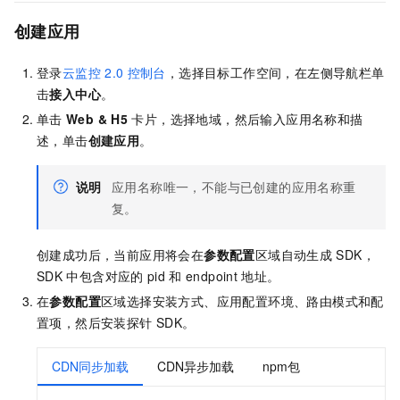
创建应用
登录
云监控
2.0
控制台
，选择目标工作空间，在左侧导航栏单
击
接入中心
。
单击
Web & H5
卡片，选择地域，然后输入应用名称和描
述，单击
创建应用
。
说明
应用名称唯一，不能与已创建的应用名称重
复。
创建成功后，当前应用将会在
参数配置
区域自动生成
SDK，
SDK
中包含对应的
pid
和
endpoint
地址。
在
参数配置
区域选择安装方式、应用配置环境、路由模式和配
置项，然后安装探针
SDK。
CDN同步加载
CDN异步加载
npm包