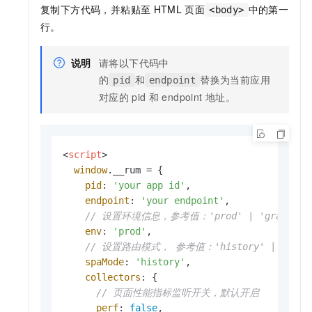
复制下方代码，并粘贴至
HTML
页面
中的第一
<body>
行。
说明
请将以下代码中
的
和
替换为当前应用
pid
endpoint
对应的
pid
和
endpoint
地址。
<
script
>
window
.
__rum
 = {

pid
: 
'your app id'
,

endpoint
: 
'your endpoint'
,

// 设置环境信息，参考值：'prod' | 'gray' | 'pr
env
: 
'prod'
, 

// 设置路由模式， 参考值：'history' | 'hash
spaMode
: 
'history'
,

collectors
: {

// 页面性能指标监听开关，默认开启
perf
: 
false
,
