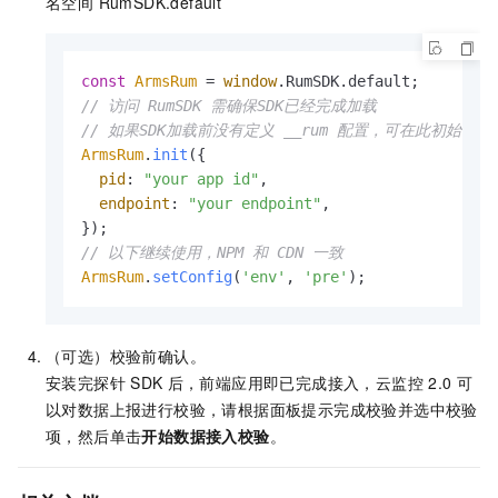
名空间 RumSDK.default
const
ArmsRum
 = 
window
.
RumSDK
.
default
// 访问 RumSDK 需确保SDK已经完成加载
// 如果SDK加载前没有定义 __rum 配置，可在此初始化
ArmsRum
.
init
({

pid
: 
"your app id"
,

endpoint
: 
"your endpoint"
,

// 以下继续使用，NPM 和 CDN 一致
ArmsRum
.
setConfig
(
'env'
, 
'pre'
（可选）校验前确认。
安装完探针
SDK
后，前端应用即已完成接入，云监控
2.0
可
以对数据上报进行校验，请根据面板提示完成校验并选中校验
项，然后单击
开始数据接入校验
。