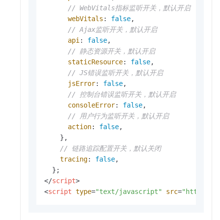
// WebVitals指标监听开关，默认开启
webVitals
: 
false
,

// Ajax监听开关，默认开启
api
: 
false
,

// 静态资源开关，默认开启
staticResource
: 
false
,

// JS错误监听开关，默认开启
jsError
: 
false
,

// 控制台错误监听开关，默认开启
consoleError
: 
false
,

// 用户行为监听开关，默认开启
action
: 
false
,

    },

// 链路追踪配置开关，默认关闭
tracing
: 
false
,

</
script
>
<
script
type
=
"text/javascript"
src
=
"https://