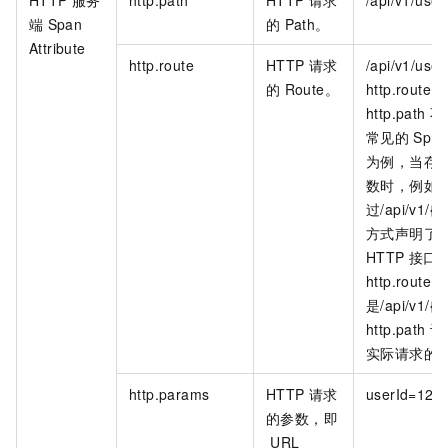
HTTP
服务
http.path
HTTP
请求
/api/v1/user
端
Span
的
Path。
Attribute
http.route
HTTP
请求
/api/v1/user
的
Route。
http.route
http.path
不
常见的
Spri
为例，当存
数时，例如
过/api/v1/{u
方式声明了
HTTP
接口
http.route
是/api/v1/{u
http.path
记
实际请求的
http.params
HTTP
请求
userId=123
的参数，即
URL