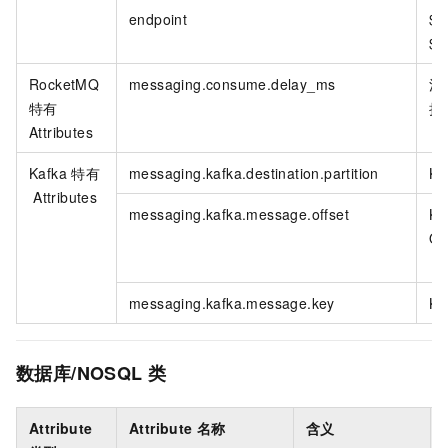
endpoint
${
${
RocketMQ
messaging.consume.delay_ms
消
特有
持
Attributes
Kafka
特有
messaging.kafka.destination.partition
Ka
Attributes
messaging.kafka.message.offset
Ka
Of
messaging.kafka.message.key
Ka
数据库/NOSQL
类
Attribute
Attribute
名称
含义