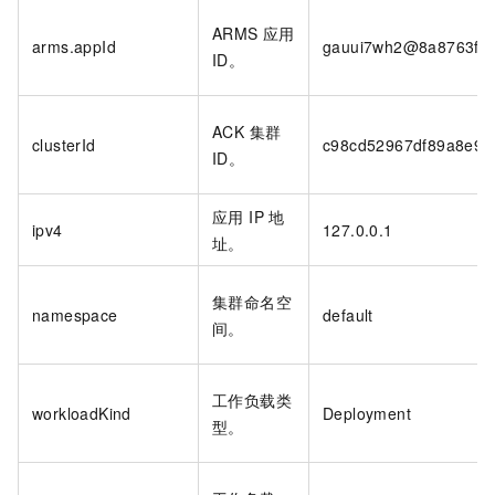
ARMS 应用
arms.appId
gauui7wh2@8a8763fbd
ID。
ACK 集群
clusterId
c98cd52967df89a8e9**
ID。
应用 IP 地
ipv4
127.0.0.1
址。
集群命名空
namespace
default
间。
工作负载类
workloadKind
Deployment
型。