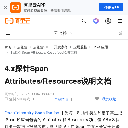
打开 APP
云监控
云监控
云监控2.0
开发参考
应用监控
Java 应用
首页
4.x探针Span Attributes/Resources说明文档
4.x探针Span
Attributes/Resources说明文档
更新时间：
2025-09-04 08:44:31
复制 MD 格式
我的收藏
产品详情
OpenTelemetry Specification
中为每一种插件类型约定了其生成
Span
所应当包含的
Attributes
和
Resources
项，但
ARMS
探
针出于数据上报量考虑，默认情况下在
Span
中并不会完全记录