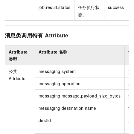
job.result.status
任务执行状
success
态。
消息类调用特有
Attribute
Attribute
Attribute
名称
含
类型
公共
messaging.system
消
Attribute
messaging.operation
消
messaging.message.payload_size_bytes
消
messaging.destination.name
消
destId
消