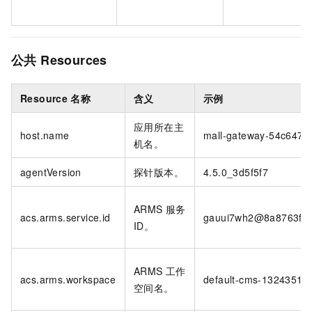
公共
Resources
Resource
名称
含义
示例
应用所在主
host.name
mall-gateway-54c647a
机名。
agentVersion
探针版本。
4.5.0_3d5f5f7
ARMS 服务
acs.arms.service.id
gauui7wh2@8a8763fbd
ID。
ARMS 工作
acs.arms.workspace
default-cms-1324351**
空间名。