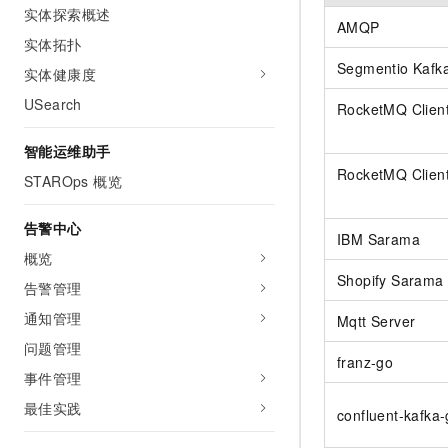
10 分钟在聊天系统中增加
实体探索概述
专有云
AMQP
实体拓扑
Segmentio Kafk
实体健康度
USearch
RocketMQ Clien
智能运维助手
RocketMQ Clien
STAROps 概览
告警中心
IBM Sarama
概览
Shopify Sarama
告警管理
通知管理
Mqtt Server
问题管理
franz-go
事件管理
最佳实践
confluent-kafka