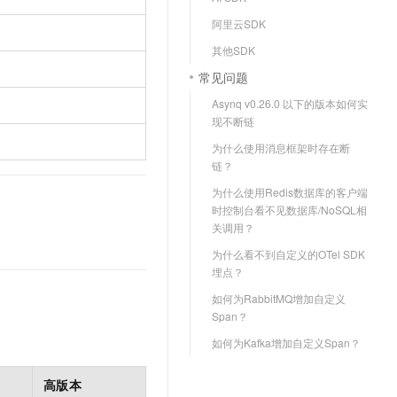
文戏情感细腻自然，动作戏激烈拳拳到肉，实现更强表演能力
支持中英文自由切换，具备更强的噪声鲁棒性
云聚AI 严选权益
SSL 证书
阿里云SDK
，一键激活高效办公新体验
精选AI产品，从模型到应用全链提效
堡垒机
其他SDK
AI 用量加速计划
应用
常见问题
防火墙
、识别商机，让客服更高效、服务更出色。
新老同享，达量后返
Asynq v0.26.0 以下的版本如何实
千问办公
主机安全
NEW
现不断链
的智能体编程平台
一站式AI生产力平台
为什么使用消息框架时存在断
AI 应用及服务市场
链？
伶鹊
企业级人与Agent协作平台，接入和调度多个数字员工
智能客服平台，对话机器人、对话分析、智能外呼
为什么使用Redis数据库的客户端
AI 应用
时控制台看不见数据库/NoSQL相
大模型服务平台百炼 - 全妙
关调用？
大模型
应用创作平台
多模态内容创作工具，已接入 DeepSeek
为什么看不到自定义的OTel SDK
自然语言处理
埋点？
数据标注
如何为RabbitMQ增加自定义
Span？
机器学习
如何为Kafka增加自定义Span？
息提取
与 AI 智能体进行实时音视频通话
从文本、图片、视频中提取结构化的属性信息
构建支持视频理解的 AI 音视频实时通话应用
高版本