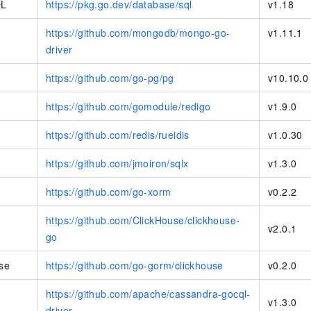
L
https://pkg.go.dev/database/sql
v1.18
https://github.com/mongodb/mongo-go-
v1.11.1
driver
https://github.com/go-pg/pg
v10.10.0
https://github.com/gomodule/redigo
v1.9.0
https://github.com/redis/rueidis
v1.0.30
https://github.com/jmoiron/sqlx
v1.3.0
https://github.com/go-xorm
v0.2.2
https://github.com/ClickHouse/clickhouse-
v2.0.1
go
se
https://github.com/go-gorm/clickhouse
v0.2.0
https://github.com/apache/cassandra-gocql-
v1.3.0
driver