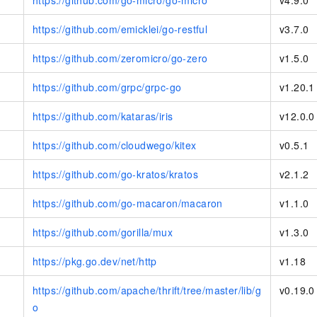
https://github.com/emicklei/go-restful
v3.7.0
https://github.com/zeromicro/go-zero
v1.5.0
https://github.com/grpc/grpc-go
v1.20.1
https://github.com/kataras/iris
v12.0.0
https://github.com/cloudwego/kitex
v0.5.1
https://github.com/go-kratos/kratos
v2.1.2
https://github.com/go-macaron/macaron
v1.1.0
https://github.com/gorilla/mux
v1.3.0
https://pkg.go.dev/net/http
v1.18
https://github.com/apache/thrift/tree/master/lib/g
v0.19.0
o