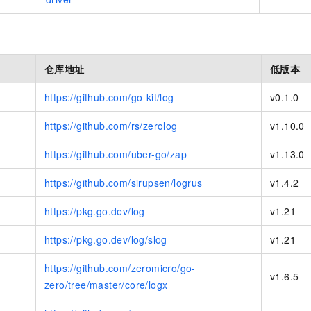
仓库地址
低版本
https://github.com/go-kit/log
v0.1.0
https://github.com/rs/zerolog
v1.10.0
https://github.com/uber-go/zap
v1.13.0
https://github.com/sirupsen/logrus
v1.4.2
https://pkg.go.dev/log
v1.21
https://pkg.go.dev/log/slog
v1.21
https://github.com/zeromicro/go-
v1.6.5
zero/tree/master/core/logx