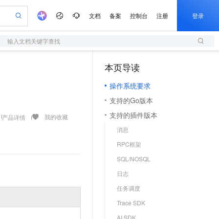
文档
备案
控制台
注册
登录
输入文档关键字查找
验
作计划
器
AI 活动
专业服务
服务伙伴合作计划
开发者社区
加入我们
服务平台百炼
阿里云 OPC 创新助力计划
本页导读
（1）
一站式生成采购清单，支持单品或批量购买
S
可编辑精美 PPT 文稿
S产品伙伴计划（繁花）
峰会
造的大模型服务与应用开发平台
轻量应用服务器
Agency Agents：拥有专属领域专家
AI 生产力先锋
Al MaaS 服务伙伴赋能合作
域名
博文
Careers
至高可申请百万元
操作系统要求
性可伸缩的云计算服务
 轻松生成专业的 PPT
开启高性价比 AI 编程新体验
先锋实践拓展 AI 生产力的边界
快速构建应用程序和网站，即刻迈出上云第一步
多领域专家智能体,一键组建 AI 虚拟交付团队
Token 补贴，五大权
计划
海大会
伙伴信用分合作计划
商标
问答
社会招聘
支持的Go版本
益加速 OPC 成功
S
帕鲁游戏服务器
数字证书管理服务（原SSL证书）
HappyHorse 打造一站式影视创作平台
飞天发布时刻
HOT
划
备案
电子书
校园招聘
支持的插件版本
联机服务器，轻松开启游戏
视频创作，一键激活电商全链路生产力
全托管，含MySQL、PostgreSQL、SQL Server、MariaDB多引擎
实现全站 HTTPS，呈现可信的 Web 访问
所见，即是所愿
可视化编排打通从文字构思到成片全链路闭环
我的收藏
产品详情
更多支持
划
公司注册
镜像站
消息
视频生成
语音识别与合成
 智能体与工作流应用
短信服务
漫剧工坊：一站式动画创作平台
AI 实训营
合作伙伴培训与认证
RPC框架
划
上云迁移
的智能体编程平台
站生成，高效打造优质广告素材
通过阿里云百炼高效搭建AI应用,助力高效开发
快速生产连贯的高质量长漫剧
从基础到进阶，Agent 创客手把手教你
国内短信简单易用，安全可靠，秒级触达，全球覆盖200+国家和地区。
e-1.1-T2V
Qwen3-TTS-Flash
lScope
我要反馈
查询合作伙伴
SQL/NOSQL
畅细腻的高质量视频
离线语音合成大模型，多语言方言自适应，低延迟高稳定
n Alibaba Cloud ISV 合作
代维服务
olarDB
建企业门户网站
大数据开发治理平台 DataWorks
10 分钟搭建微信、支付宝小程序
日志
创新加速
ope
登录合作伙伴管理后台
我要建议
站，无忧落地极速上线
以可视化方式快速构建移动和 PC 门户网站
100%兼容MySQL、PostgreSQL，兼容Oracle，支持集中和分布式
高效部署网站，快速应用到小程序
Data Agent 驱动的一站式 Data+AI 开发治理平台
e-1.1-I2V
Cosyvoice-V3-Flash
任务调度
安全
畅自然，细节丰富
高表现力语音合成大模型，语音克隆听感自然
我要投诉
上云场景组合购
伴
Trace SDK
边界网络安全防护产品
漫剧创作，剧本、分镜、视频高效生成
覆盖90%+业务场景，专享组合折扣价
2V
VPN
Fun-ASR
AI SDK