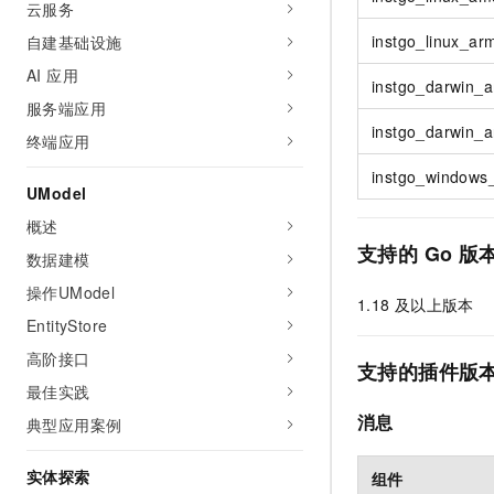
云服务
AI 产品 免费试用
网络
安全
云开发大赛
Tableau 订阅
instgo_linux_ar
自建基础设施
1亿+ 大模型 tokens 和 
可观测
入门学习赛
中间件
AI空中课堂在线直播课
AI 应用
140+云产品 免费试用
instgo_darwin_
大模型服务
服务端应用
上云与迁云
产品新客免费试用，最长1
数据库
instgo_darwin_
生态解决方案
终端应用
千问AI平台-Token Plan
企业出海
大模型ACA认证体验
大数据计算
instgo_windows
助力企业全员 AI 认知与能
行业生态解决方案
UModel
政企业务
媒体服务
千问AI平台-模型体验
开发者生态解决方案
概述
在线体验全尺寸、多种模态
企业服务与云通信
支持的
Go
版
数据建模
AI 开发和 AI 应用解决
Happy 系列大模型
操作UModel
域名与网站
1.18
及以上版本
EntityStore
终端用户计算
高阶接口
支持的插件版
Serverless
大模型解决方案
最佳实践
消息
典型应用案例
开发工具
快速部署 Dify，高效搭建 
迁移与运维管理
实体探索
组件