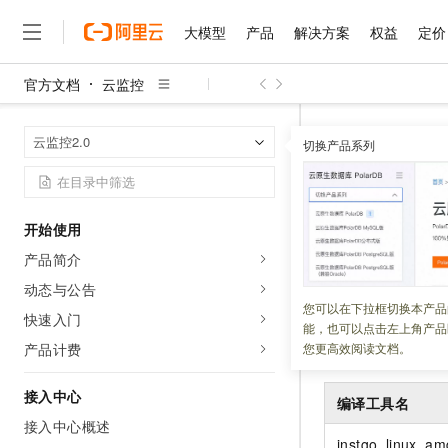
大模型
产品
解决方案
权益
定价
官方文档
云监控
大模型
产品
解决方案
权益
定价
云市场
伙伴
服务
了解阿里云
精选产品
精选解决方案
普惠上云
产品定价
精选商城
成为销售伙伴
售前咨询
为什么选择阿里云
千问AI平台
云监控
云监
首页
云监控2.0
了解云产品的定价详情
切换产品系列
大模型服务平台百炼
睿译宝，AI翻译排版一
普惠上云 官方力荐
分销伙伴
在线服务
网站建设
什么是云计算
大
大模型服务与应用平台
上传文档即自动完成翻译和
云服务器38元/年起，超
ARMS应
咨询伙伴
多端小程序
技术领先
云上成本管理
售后服务
千问大模型
GLM-5.2：长任务时代
官方推荐返现计划
大模型
大模型
精选产品
精选解决方案
Salesforce 国际版订阅
稳定可靠
开始使用
管理和优化成本
多元化、高性能、安全可靠
推荐新用户得奖励，单订单
更新时间：
2026-08-03
销售伙伴合作计划
自助服务
产品简介
友盟天域
安全合规
人工智能与机器学习
AI
文本生成
无影云电脑
Hermes Agent，打造
云工开物
本文列出了
Go
应
无影生态合作计划
在线服务
动态与公告
观测云
分析师报告
随时随地安全接入的云上超
自主进化，持久记忆，越用
高校专属算力普惠，学生认
计算
互联网应用开发
您可以在下拉框切换本产品
Qwen3.8-Max
HOT
快速入门
Salesforce On Alibaba C
工单服务
能，也可以点击左上角产品
智能体时代全能旗舰模型
Tuya 物联网平台阿里云
研究报告与白皮书
云解析DNS
快速拥有专属 OpenClaw
Consulting Partner 合
操作系统要求
大数据
容器
产品计费
您更高效阅读文档。
免费试用
短信专区
蓝凌 OA
Qwen3.7-Plus
AI 大模型销售与服务生
现代化应用
存储
天池大赛
能看、能想、能动手的多模
接入中心
云原生大数据计算服务 Max
解决方案免费试用 新老
编译工具名
电子合同
面向分析的企业级SaaS模
最高领取价值200元试用
接入中心概述
安全
网络与CDN
AI 算法大赛
Qwen3-VL-Plus
畅捷通
instgo_linux_a