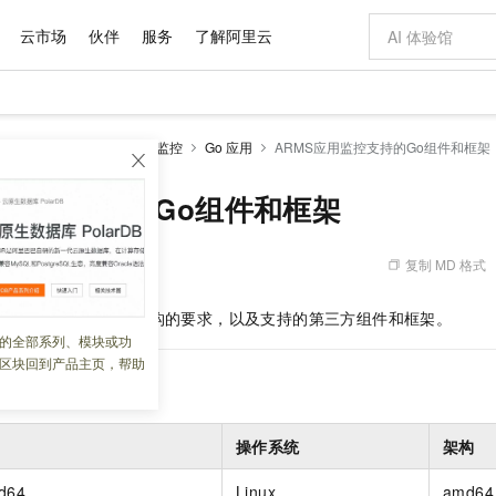
云市场
伙伴
服务
了解阿里云
AI 特惠
数据与 API
成为产品伙伴
企业增值服务
最佳实践
价格计算器
AI 场景体
基础软件
产品伙伴合
阿里云认证
市场活动
配置报价
大模型
控2.0
开发参考
应用监控
Go 应用
ARMS应用监控支持的Go组件和框架
自助选配和估算价格
步到位
域名与网站
智启 AI 普惠权益
产品生态集成认证中心
企业支持计划
云上春晚
Qwen Audio：打造专属 AI 语音助手
千问官方 MaaS 平台，为开发者和 Agent 而生，新用户赠送 1 亿 + tokens 额度
云服务器 EC
一句话生成原生
AI Coding
阿里云Maa
2026 阿里云
为企业打
数据集
Windows
大模型认证
模型
NEW
NEW
格式还原
值低价云产品抢先购
提供智能易用的域名与建站服务
至高享 1亿+免费 tokens，加速 Al 应用落地
Qwen-Audio-3.0-Realtime 端到端实时语音角色扮演
安全可靠、弹
输入一句话想法,
智能编程，一键
用监控支持的Go组件和框架
产品生态伙伴
专家技术服务
云上奥运之旅
弹性计算合作
阿里云中企出
手机三要素
宝塔 Linux
全部认证
价格优势
开源旗舰模型
对象存储 OSS
即刻拥有 DeepSeek-V4-Pro
阿里云 OPC 创新助力计划
云数据库 RD
一键部署幻兽
AI 电商营销
产品生态伙伴工作台
企业增值服务台
云栖战略参考
云存储合作计
云栖大会
身份实名认证
CentOS
训练营
推动算力普惠，释放技术红利
的大模型服务
最高返9万
真正可用的 1M 上下文,一次完成代码全链路开发
轻松解锁专属 DeepSeek-V4-Pro
至高百万元 Token 补贴，加速一人公司成长
稳定、安全、高性价比、高性能的云存储服务
一键购买专属
从图文生成到
复制 MD 格式
 06:49:42
云上的中国
数据库合作计
活动全景
短信
Docker
图片和
自进化智能体
人工智能平台 PAI
5 分钟轻松部署专属 QwenPaw
Token Plan 模型订阅计划
Qoder
高效搭建 AI
AI 广告创作
企业成长
大模型
NEW
HOT
信息公告
用监控对操作系统和架构的要求，以及支持的第三方组件和框架。
看见新力量
云网络合作计
OCR 文字识别
JAVA
级电脑
越聪明
证享300元代金券
一站式AI开发、训练和推理服务
Qwen3.8-Max 首发尝鲜，限时加量 10 倍，夜间低至2折
从聊天伙伴进化为能主动干活的本地数字员工
面向真实软件
图文、视频一
的全部系列、模块或功
Kimi-K3
HappyHors
NEW
魔搭 Mode
loud
服务实践
官网公告
区块回到产品主页，帮助
Kimi 最新旗舰模型，长程编程与推理利器
让文字生成流
金融模力时刻
Salesforce O
版
发票查验
全能环境
Qoder CN
Claude Code + GStack 打造工程团队
千问办公，限时限量积分加倍
云原生数据库 P
低代码高效构
AI 建站
NEW
作计划
计划
创新中心
魔搭 ModelSc
健康状态
让AI从“聊天伙伴”进化为能干活的“数字员工”
覆盖公网/内网、递归/权威、移动APP等全场景解析服务
安装技能 GStack，拥有专属 AI 工程团队
你的AI工作搭子，覆盖日常办公高频场景
基于千问大模型等，支持代码智能生成、研发智能问答
0 代码专业建
客户案例
天气预报查询
操作系统
Deepseek-v4-pro
HappyHors
态合作计划
态智能体模型
旗舰 MoE 大模型，百万上下文与顶尖推理能力
图生视频，流
Compute
同享
容器服务 Kubernetes 版 ACK
万小智 AI 建站低至 15元/月
云防火墙
AI 短剧/漫剧
操作系统
架构
快递物流查询
WordPress
成为服务伙
高校合作
式云数据仓库
点，立即开启云上创新
提供一站式管理容器应用的 K8s 服务
送.CN域名，送备案服务码
云原生的云上
AI助力短剧
GLM-5.2
Wan2.7-T
Ubuntu
md64
Linux
amd64