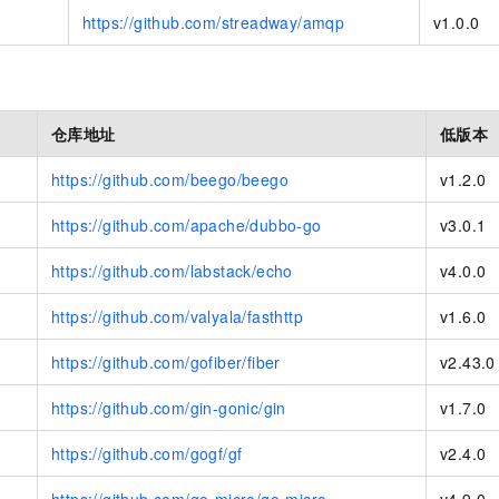
p
https://github.com/streadway/amqp
v1.0.0
仓库地址
低版本
https://github.com/beego/beego
v1.2.0
https://github.com/apache/dubbo-go
v3.0.1
https://github.com/labstack/echo
v4.0.0
https://github.com/valyala/fasthttp
v1.6.0
https://github.com/gofiber/fiber
v2.43.0
https://github.com/gin-gonic/gin
v1.7.0
https://github.com/gogf/gf
v2.4.0
https://github.com/go-micro/go-micro
v4.9.0