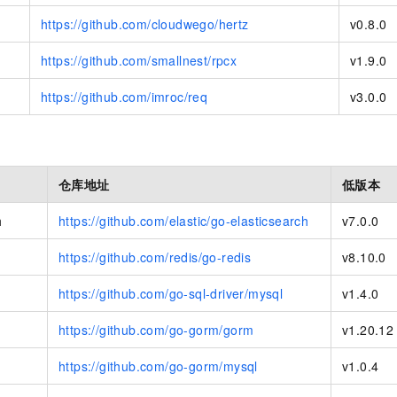
https://github.com/cloudwego/hertz
v0.8.0
https://github.com/smallnest/rpcx
v1.9.0
https://github.com/imroc/req
v3.0.0
仓库地址
低版本
h
https://github.com/elastic/go-elasticsearch
v7.0.0
https://github.com/redis/go-redis
v8.10.0
https://github.com/go-sql-driver/mysql
v1.4.0
https://github.com/go-gorm/gorm
v1.20.12
https://github.com/go-gorm/mysql
v1.0.4