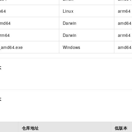
服务生态伙伴
视觉 Coding、空间感知、多模态思考等全面升级
1M上下文，专为长程任务能力而生
云工开物
企业应用
Night Plan 支持 Qwen 3.8-Max
AI 办公
NEW
Red Hat
m64
Linux
arm64
30+ 款产品免费体验
夜间 5 折，Qwen/Meoo/TokenPlan 客户专享
AI智能应用
科研合作
ERP
堂（旗舰版）
SUSE
智能客服
amd64
Darwin
amd64
AI 应用构建
大模型原生
CRM
2个月
自动承接线索
arm64
Darwin
arm64
建站小程序
Qoder
大模型服务平台百炼-应用模版
OA 办公系统
HOT
NEW
面向真实软件
个人版上线、团队版降价；千问3.8-Max首发发尝鲜
丰富多元化的应用模版和解决方案
_amd64.exe
Windows
amd64
力提升
财税管理
模板建站
万有无界
大模型服务平台百炼-智能体
400电话
定制建站
的模型效果
灵活可视化地构建企业级 Agent
本
方案
广告营销
模板小程序
秒悟
人工智能平台 PAI
定制小程序
云端极速 AI 
新一代 AI 视频生成模型，深度适配广告营销等场景
AI Native 的算法工程平台，一站式完成建模、训练、推理服务部署
APP 开发
本
建站系统
AI 应用
10分钟微调：让0.6B模型媲美235B模型
多模态数据信
依托云原生高可用架构,实现Dify私有化部署
用1%尺寸在特定领域达到大模型90%以上效果
仓库地址
低版本