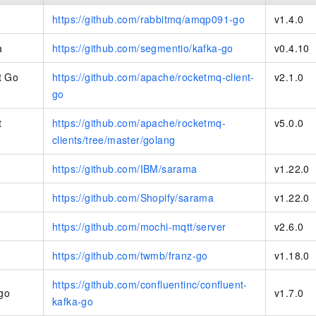
一个 AI 助手
即刻拥有 DeepSeek-R1 满血版
超强辅助，Bol
https://github.com/rabbitmq/amqp091-go
v1.4.0
在企业官网、通讯软件中为客户提供 AI 客服
多种方案随心选，轻松解锁专属 DeepSeek
a
https://github.com/segmentio/kafka-go
v0.4.10
t Go
https://github.com/apache/rocketmq-client-
v2.1.0
go
t
https://github.com/apache/rocketmq-
v5.0.0
clients/tree/master/golang
https://github.com/IBM/sarama
v1.22.0
https://github.com/Shopify/sarama
v1.22.0
https://github.com/mochi-mqtt/server
v2.6.0
https://github.com/twmb/franz-go
v1.18.0
https://github.com/confluentinc/confluent-
-go
v1.7.0
kafka-go