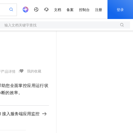
文档
备案
控制台
注册
登录
输入文档关键字查找
验
作计划
器
AI 活动
专业服务
服务伙伴合作计划
开发者社区
加入我们
服务平台百炼
阿里云 OPC 创新助力计划
一站式生成采购清单，支持单品或批量购买
S
可编辑精美 PPT 文稿
S产品伙伴计划（繁花）
峰会
造的大模型服务与应用开发平台
轻量应用服务器
Agency Agents：拥有专属领域专家
AI 生产力先锋
Al MaaS 服务伙伴赋能合作
域名
博文
Careers
至高可申请百万元
性可伸缩的云计算服务
 轻松生成专业的 PPT
开启高性价比 AI 编程新体验
先锋实践拓展 AI 生产力的边界
快速构建应用程序和网站，即刻迈出上云第一步
多领域专家智能体,一键组建 AI 虚拟交付团队
Token 补贴，五大权
计划
海大会
伙伴信用分合作计划
商标
问答
社会招聘
益加速 OPC 成功
S
帕鲁游戏服务器
数字证书管理服务（原SSL证书）
HappyHorse 打造一站式影视创作平台
飞天发布时刻
HOT
划
备案
电子书
校园招聘
联机服务器，轻松开启游戏
视频创作，一键激活电商全链路生产力
全托管，含MySQL、PostgreSQL、SQL Server、MariaDB多引擎
实现全站HTTPS，呈现可信的WEB访问
所见，即是所愿
可视化编排打通从文字构思到成片全链路闭环
我的收藏
产品详情
更多支持
划
公司注册
镜像站
视频生成
语音识别与合成
 智能体与工作流应用
短信服务
漫剧工坊：一站式动画创作平台
AI 实训营
帮助您全面掌控应用运行状
合作伙伴培训与认证
划
上云迁移
的智能体编程平台
站生成，高效打造优质广告素材
通过阿里云百炼高效搭建AI应用,助力高效开发
快速生产连贯的高质量长漫剧
从基础到进阶，Agent 创客手把手教你
国内短信简单易用，安全可靠，秒级触达，全球覆盖200+国家和地区。
e-1.1-T2V
Qwen3-TTS-Flash
诊断的效率。
lScope
我要反馈
查询合作伙伴
畅细腻的高质量视频
离线语音合成大模型，多语言方言自适应，低延迟高稳定
n Alibaba Cloud ISV 合作
代维服务
olarDB
建企业门户网站
大数据开发治理平台 DataWorks
10 分钟搭建微信、支付宝小程序
创新加速
ope
登录合作伙伴管理后台
我要建议
站，无忧落地极速上线
以可视化方式快速构建移动和 PC 门户网站
100%兼容MySQL、PostgreSQL，兼容Oracle，支持集中和分布式
高效部署网站，快速应用到小程序
Data Agent 驱动的一站式 Data+AI 开发治理平台
e-1.1-I2V
Cosyvoice-V3-Flash
ent 接入服务端应用监控
安全
畅自然，细节丰富
高表现力语音合成大模型，语音克隆听感自然
我要投诉
上云场景组合购
伴
边界网络安全防护产品
漫剧创作，剧本、分镜、视频高效生成
覆盖90%+业务场景，专享组合折扣价
2V
VPN
Fun-ASR