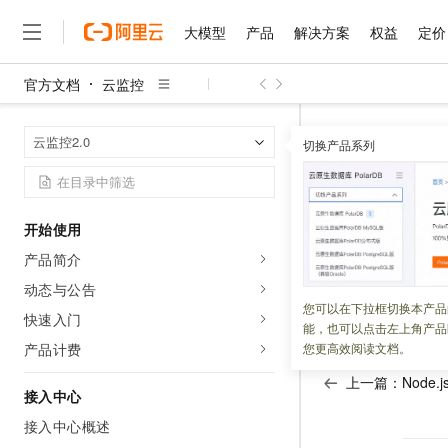
大模型
产品
解决方案
权益
定价
官方文档
云监控
大模型
产品
解决方案
权益
定价
云市场
伙伴
服务
了解阿里云
精选产品
精选解决方案
普惠上云
产品定价
精选商城
成为销售伙伴
售前咨询
为什么选择阿里云
千问AI平台
云监控
云监
首页
云监控2.0
了解云产品的定价详情
切换产品系列
大模型服务平台百炼
睿译宝，AI翻译排版一
普惠上云 官方力荐
分销伙伴
在线服务
网站建设
什么是云计算
大
大模型服务与应用平台
上传文档即自动完成翻译和
云服务器38元/年起，超
服务端应
咨询伙伴
多端小程序
技术领先
云上成本管理
售后服务
千问大模型
GLM-5.2：长任务时代
官方推荐返现计划
大模型
大模型
精选产品
精选解决方案
Salesforce 国际版订阅
稳定可靠
开始使用
管理和优化成本
多元化、高性能、安全可靠
推荐新用户得奖励，单订单
更新时间：
2025-04-01
销售伙伴合作计划
自助服务
产品简介
友盟天域
安全合规
人工智能与机器学习
AI
文本生成
无影云电脑
Hermes Agent，打造
云工开物
您无需修改代码，
无影生态合作计划
在线服务
动态与公告
观测云
分析师报告
随时随地安全接入的云上超
自主进化，持久记忆，越用
高校专属算力普惠，学生认
计算
互联网应用开发
您可以在下拉框切换本产品
Qwen3.8-Max
态，快速定位出错
HOT
快速入门
Salesforce On Alibaba C
工单服务
能，也可以点击左上角产品
智能体时代全能旗舰模型
Tuya 物联网平台阿里云
研究报告与白皮书
云解析DNS
快速拥有专属 OpenClaw
Consulting Partner 合
大数据
容器
产品计费
您更高效阅读文档。
免费试用
短信专区
蓝凌 OA
Qwen3.7-Plus
AI 大模型销售与服务生
上一篇：
Node
现代化应用
存储
天池大赛
能看、能想、能动手的多模
接入中心
云原生大数据计算服务 Max
解决方案免费试用 新老
电子合同
面向分析的企业级SaaS模
最高领取价值200元试用
接入中心概述
安全
网络与CDN
AI 算法大赛
Qwen3-VL-Plus
畅捷通