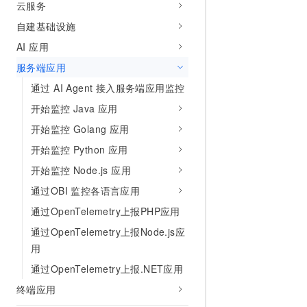
云服务
AI 产品 免费试用
网络
安全
云开发大赛
Tableau 订阅
自建基础设施
1亿+ 大模型 tokens 和 
可观测
入门学习赛
中间件
AI空中课堂在线直播课
AI 应用
140+云产品 免费试用
大模型服务
服务端应用
上云与迁云
产品新客免费试用，最长1
数据库
生态解决方案
通过 AI Agent 接入服务端应用监控
千问AI平台-Token Plan
企业出海
大模型ACA认证体验
大数据计算
开始监控 Java 应用
助力企业全员 AI 认知与能
行业生态解决方案
政企业务
媒体服务
开始监控 Golang 应用
千问AI平台-模型体验
开发者生态解决方案
在线体验全尺寸、多种模态
开始监控 Python 应用
企业服务与云通信
AI 开发和 AI 应用解决
开始监控 Node.js 应用
Happy 系列大模型
域名与网站
通过OBI 监控各语言应用
终端用户计算
通过OpenTelemetry上报PHP应用
通过OpenTelemetry上报Node.js应
Serverless
大模型解决方案
用
开发工具
通过OpenTelemetry上报.NET应用
快速部署 Dify，高效搭建 
终端应用
迁移与运维管理