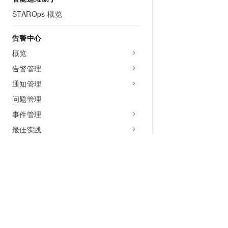
STAROps 概览
告警中心
概览
告警管理
通知管理
问题管理
事件管理
最佳实践
应用可观测
应用监控
用户体验监控
AI 可观测
为什么选择阿里云
大模型
产品和定
AgentLoop 概览