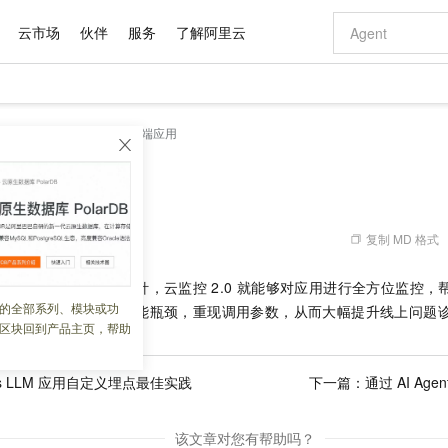
云市场
伙伴
服务
了解阿里云
AI 特惠
数据与 API
成为产品伙伴
企业增值服务
最佳实践
价格计算器
AI 场景体
基础软件
产品伙伴合
阿里云认证
市场活动
配置报价
大模型
控2.0
接入中心
服务端应用
自助选配和估算价格
步到位
域名与网站
智启 AI 普惠权益
产品生态集成认证中心
企业支持计划
云上春晚
Qwen Audio：打造专属 AI 语音助手
千问官方 MaaS 平台，为开发者和 Agent 而生，新用户赠送 1 亿 + tokens 额度
云服务器 EC
一句话生成原生
AI Coding
阿里云Maa
2026 阿里云
为企业打
数据集
Windows
大模型认证
模型
NEW
NEW
格式还原
值低价云产品抢先购
提供智能易用的域名与建站服务
至高享 1亿+免费 tokens，加速 Al 应用落地
Qwen-Audio-3.0-Realtime 端到端实时语音角色扮演
安全可靠、弹
输入一句话想法,
智能编程，一键
用
产品生态伙伴
专家技术服务
云上奥运之旅
弹性计算合作
阿里云中企出
手机三要素
宝塔 Linux
全部认证
价格优势
开源旗舰模型
对象存储 OSS
即刻拥有 DeepSeek-V4-Pro
阿里云 OPC 创新助力计划
云数据库 RD
一键部署幻兽
AI 电商营销
产品生态伙伴工作台
企业增值服务台
云栖战略参考
云存储合作计
云栖大会
身份实名认证
CentOS
训练营
推动算力普惠，释放技术红利
的大模型服务
最高返9万
真正可用的 1M 上下文,一次完成代码全链路开发
轻松解锁专属 DeepSeek-V4-Pro
至高百万元 Token 补贴，加速一人公司成长
稳定、安全、高性价比、高性能的云存储服务
一键购买专属
从图文生成到
复制 MD 格式
 05:39:16
云上的中国
数据库合作计
活动全景
短信
Docker
图片和
自进化智能体
人工智能平台 PAI
5 分钟轻松部署专属 QwenPaw
Token Plan 模型订阅计划
Qoder
高效搭建 AI
AI 广告创作
企业成长
大模型
NEW
HOT
信息公告
只需为应用安装一个探针，云监控
2.0
就能够对应用进行全方位监控，
看见新力量
云网络合作计
OCR 文字识别
JAVA
级电脑
越聪明
证享300元代金券
一站式AI开发、训练和推理服务
Qwen3.8-Max 首发尝鲜，限时加量 10 倍，夜间低至2折
从聊天伙伴进化为能主动干活的本地数字员工
面向真实软件
图文、视频一
的全部系列、模块或功
Kimi-K3
HappyHors
接口和慢接口，洞察性能瓶颈，重现调用参数，从而大幅提升线上问题
NEW
魔搭 Mode
loud
服务实践
官网公告
区块回到产品主页，帮助
Kimi 最新旗舰模型，长程编程与推理利器
让文字生成流
金融模力时刻
Salesforce O
版
发票查验
全能环境
Qoder CN
Claude Code + GStack 打造工程团队
千问办公，限时限量积分加倍
云原生数据库 P
低代码高效构
AI 建站
NEW
作计划
计划
创新中心
魔搭 ModelSc
健康状态
让AI从“聊天伙伴”进化为能干活的“数字员工”
覆盖公网/内网、递归/权威、移动APP等全场景解析服务
安装技能 GStack，拥有专属 AI 工程团队
你的AI工作搭子，覆盖日常办公高频场景
基于千问大模型等，支持代码智能生成、研发智能问答
0 代码专业建
客户案例
天气预报查询
操作系统
Deepseek-v4-pro
HappyHors
态合作计划
.js LLM 应用自定义埋点最佳实践
下一篇：
通过 AI Ag
态智能体模型
旗舰 MoE 大模型，百万上下文与顶尖推理能力
图生视频，流
Compute
同享
容器服务 Kubernetes 版 ACK
万小智 AI 建站低至 15元/月
云防火墙
AI 短剧/漫剧
快递物流查询
WordPress
成为服务伙
高校合作
式云数据仓库
点，立即开启云上创新
提供一站式管理容器应用的 K8s 服务
送.CN域名，送备案服务码
云原生的云上
AI助力短剧
GLM-5.2
Wan2.7-T
该文章对您有帮助吗？
Ubuntu