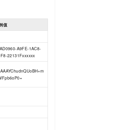
例值
AD0960-A9FE-1AC8-
F8-22131Fxxxxxx
AAAAYChudnQUoBH+m
WFpb6oP0=