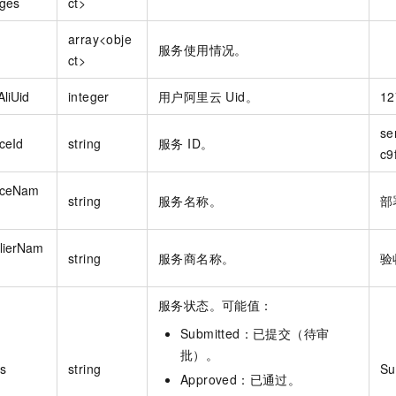
ages
ct>
array<obje
服务使用情况。
ct>
liUid
integer
用户阿里云 Uid。
12
se
ceId
string
服务 ID。
c9
iceNam
string
服务名称。
部
lierNam
string
服务商名称。
验
服务状态。可能值：
Submitted：已提交（待审
批）。
us
string
Su
Approved：已通过。