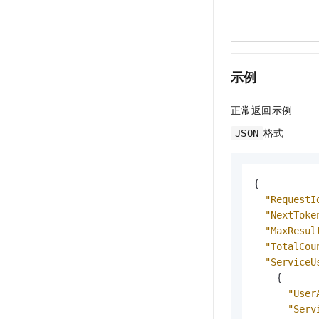
示例
正常返回示例
格式
JSON
{
"RequestI
"NextToke
"MaxResul
"TotalCou
"ServiceU
{
"User
"Serv