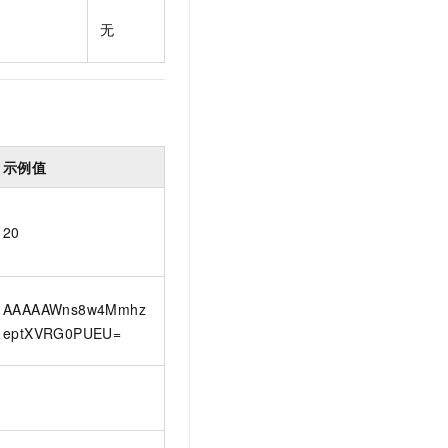
t.diy 一步搞定创意建站
构建大模型应用的安全防护体系
无
通过自然语言交互简化开发流程,全栈开发支持
通过阿里云安全产品对 AI 应用进行安全防护
示例值
20
AAAAAWns8w4Mmhz
eptXVRG0PUEU=