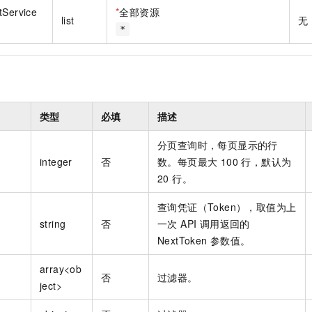
一个 AI 助手
即刻拥有 DeepSeek-R1 满血版
超强辅助，Bol
tService
*
全部资源
list
无
在企业官网、通讯软件中为客户提供 AI 客服
多种方案随心选，轻松解锁专属 DeepSeek
*
类型
必填
描述
分页查询时，每页显示的行
integer
否
数。每页最大 100 行，默认为
20 行。
查询凭证（Token），取值为上
string
否
一次 API 调用返回的
NextToken 参数值。
array<ob
否
过滤器。
ject>