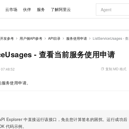
云市场
伙伴
服务
了解阿里云
AI 特惠
数据与 API
成为产品伙伴
企业增值服务
最佳实践
价格计算器
AI 场景体
基础软件
产品伙伴合
阿里云认证
市场活动
配置报价
大模型
开发参考
用户侧API参考
API目录
服务使用申请
ListServiceUsage
自助选配和估算价格
步到位
域名与网站
智启 AI 普惠权益
产品生态集成认证中心
企业支持计划
云上春晚
Qwen Audio：打造专属 AI 语音助手
千问官方 MaaS 平台，为开发者和 Agent 而生，新用户赠送 1 亿 + tokens 额度
云服务器 EC
一句话生成原生
AI Coding
阿里云Maa
2026 阿里云
为企业打
数据集
Windows
大模型认证
模型
NEW
NEW
格式还原
值低价云产品抢先购
提供智能易用的域名与建站服务
至高享 1亿+免费 tokens，加速 Al 应用落地
Qwen-Audio-3.0-Realtime 端到端实时语音角色扮演
安全可靠、弹
输入一句话想法,
智能编程，一键
viceUsages - 查看当前服务使用申请
产品生态伙伴
专家技术服务
云上奥运之旅
弹性计算合作
阿里云中企出
手机三要素
宝塔 Linux
全部认证
价格优势
开源旗舰模型
对象存储 OSS
即刻拥有 DeepSeek-V4-Pro
阿里云 OPC 创新助力计划
云数据库 RD
一键部署幻兽
AI 电商营销
产品生态伙伴工作台
企业增值服务台
云栖战略参考
云存储合作计
云栖大会
身份实名认证
CentOS
训练营
推动算力普惠，释放技术红利
的大模型服务
最高返9万
真正可用的 1M 上下文,一次完成代码全链路开发
轻松解锁专属 DeepSeek-V4-Pro
至高百万元 Token 补贴，加速一人公司成长
稳定、安全、高性价比、高性能的云存储服务
一键购买专属
从图文生成到
复制 MD 格式
 07:48:52
云上的中国
数据库合作计
活动全景
短信
Docker
图片和
自进化智能体
人工智能平台 PAI
5 分钟轻松部署专属 QwenPaw
Token Plan 模型订阅计划
Qoder
高效搭建 AI
AI 广告创作
企业成长
大模型
NEW
HOT
信息公告
的服务使用申请。
看见新力量
云网络合作计
OCR 文字识别
JAVA
级电脑
越聪明
证享300元代金券
一站式AI开发、训练和推理服务
Qwen3.8-Max 首发尝鲜，限时加量 10 倍，夜间低至2折
从聊天伙伴进化为能主动干活的本地数字员工
面向真实软件
图文、视频一
Kimi-K3
HappyHors
NEW
魔搭 Mode
loud
服务实践
官网公告
Kimi 最新旗舰模型，长程编程与推理利器
让文字生成流
金融模力时刻
Salesforce O
版
发票查验
全能环境
Qoder CN
Claude Code + GStack 打造工程团队
千问办公，限时限量积分加倍
云原生数据库 P
低代码高效构
AI 建站
NEW
作计划
计划
创新中心
魔搭 ModelSc
健康状态
让AI从“聊天伙伴”进化为能干活的“数字员工”
覆盖公网/内网、递归/权威、移动APP等全场景解析服务
安装技能 GStack，拥有专属 AI 工程团队
你的AI工作搭子，覆盖日常办公高频场景
基于千问大模型等，支持代码智能生成、研发智能问答
0 代码专业建
客户案例
天气预报查询
操作系统
Deepseek-v4-pro
HappyHors
态合作计划
态智能体模型
旗舰 MoE 大模型，百万上下文与顶尖推理能力
图生视频，流
Compute
同享
容器服务 Kubernetes 版 ACK
万小智 AI 建站低至 15元/月
云防火墙
AI 短剧/漫剧
快递物流查询
WordPress
成为服务伙
高校合作
PI Explorer
中直接运行该接口，免去您计算签名的困扰。运行成功后，OpenA
式云数据仓库
点，立即开启云上创新
提供一站式管理容器应用的 K8s 服务
送.CN域名，送备案服务码
云原生的云上
AI助力短剧
GLM-5.2
Wan2.7-T
DK
代码示例。
Ubuntu