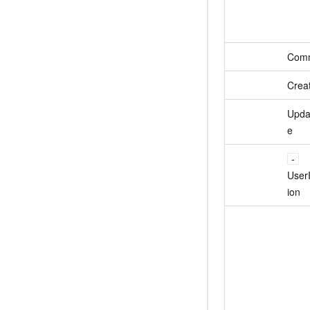
Com
Crea
Upda
e
User
ion