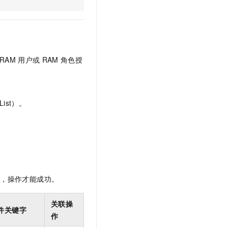
文戏情感细腻自然，动作戏激烈拳拳到肉，实现更强表演能力
支持中英文自由切换，具备更强的噪声鲁棒性
云聚AI 严选权益
SSL 证书
，一键激活高效办公新体验
精选AI产品，从模型到应用全链提效
堡垒机
AI 用量加速计划
应用
防火墙
、识别商机，让客服更高效、服务更出色。
新老同享，达量后返
RAM
用户或
RAM
角色授
千问办公
主机安全
NEW
的智能体编程平台
一站式AI生产力平台
AI 应用及服务市场
伶鹊
ist）。
企业级人与Agent协作平台，接入和调度多个数字员工
智能客服平台，对话机器人、对话分析、智能外呼
AI 应用
大模型服务平台百炼 - 全妙
大模型
应用创作平台
多模态内容创作工具，已接入 DeepSeek
自然语言处理
数据标注
限，操作才能成功。
机器学习
息提取
与 AI 智能体进行实时音视频通话
关联操
件关键字
从文本、图片、视频中提取结构化的属性信息
构建支持视频理解的 AI 音视频实时通话应用
作