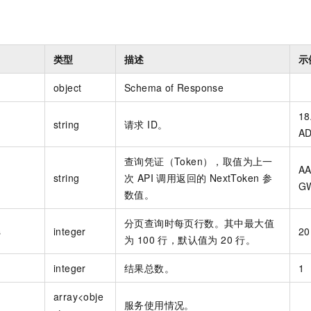
类型
描述
示
object
Schema of Response
18
string
请求 ID。
AD
查询凭证（Token），取值为上一
A
string
次 API 调用返回的 NextToken 参
G
数值。
分页查询时每页行数。其中最大值
s
integer
20
为 100 行，默认值为 20 行。
integer
结果总数。
1
array<obje
服务使用情况。