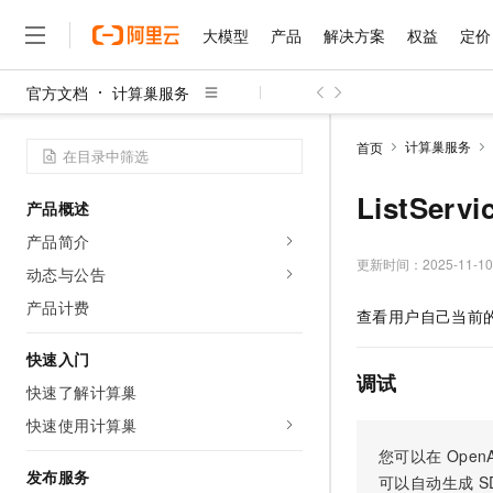
大模型
产品
解决方案
权益
定价
官方文档
计算巢服务
大模型
产品
解决方案
权益
定价
云市场
伙伴
服务
了解阿里云
精选产品
精选解决方案
普惠上云
产品定价
精选商城
成为销售伙伴
售前咨询
为什么选择阿里云
千问AI平台
计算巢服务
首页
了解云产品的定价详情
大模型服务平台百炼
睿译宝，AI翻译排版一
普惠上云 官方力荐
分销伙伴
在线服务
网站建设
什么是云计算
大
大模型服务与应用平台
上传文档即自动完成翻译和
云服务器38元/年起，超
ListSer
产品概述
咨询伙伴
多端小程序
技术领先
云上成本管理
售后服务
千问大模型
GLM-5.2：长任务时代
官方推荐返现计划
大模型
产品简介
大模型
精选产品
精选解决方案
Salesforce 国际版订阅
稳定可靠
管理和优化成本
多元化、高性能、安全可靠
推荐新用户得奖励，单订单
更新时间：
2025-11-10
销售伙伴合作计划
动态与公告
自助服务
友盟天域
安全合规
人工智能与机器学习
AI
文本生成
无影云电脑
Hermes Agent，打造
云工开物
产品计费
查看用户自己当前
无影生态合作计划
在线服务
观测云
分析师报告
随时随地安全接入的云上超
自主进化，持久记忆，越用
高校专属算力普惠，学生认
计算
互联网应用开发
Qwen3.8-Max
HOT
Salesforce On Alibaba C
工单服务
快速入门
智能体时代全能旗舰模型
Tuya 物联网平台阿里云
研究报告与白皮书
云解析DNS
快速拥有专属 OpenClaw
Consulting Partner 合
调试
大数据
容器
快速了解计算巢
免费试用
短信专区
蓝凌 OA
Qwen3.7-Plus
AI 大模型销售与服务生
快速使用计算巢
现代化应用
存储
天池大赛
能看、能想、能动手的多模
云原生大数据计算服务 Max
解决方案免费试用 新老
电子合同
您可以在
OpenA
面向分析的企业级SaaS模
最高领取价值200元试用
安全
网络与CDN
发布服务
AI 算法大赛
Qwen3-VL-Plus
可以自动生成
S
畅捷通