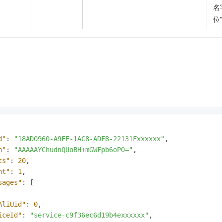
名字
位"
d"
:
"18AD0960-A9FE-1AC8-ADF8-22131Fxxxxxx"
,
n"
:
"AAAAAYChudnQUoBH+mGWFpb6oP0="
,
ts"
:
20
,
nt"
:
1
,
sages"
:
[
AliUid"
:
0
,
iceId"
:
"service-c9f36ec6d19b4exxxxxx"
,