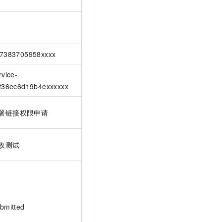
7383705958xxxx
rvice-
f36ec6d19b4exxxxxx
署链接权限申请
收测试
bmitted