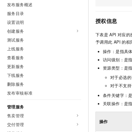
发布服务概述
AI 产品 免费试用
网络
安全
云开发大赛
Tableau 订阅
1亿+ 大模型 tokens 和 
服务目录
可观测
入门学习赛
中间件
AI空中课堂在线直播课
授权信息
设置说明
140+云产品 免费试用
大模型服务
上云与迁云
产品新客免费试用，最长1
数据库
创建服务
下表是
API
对应的
生态解决方案
千问AI平台-Token Plan
测试服务
企业出海
大模型ACA认证体验
予调用此
API
的权
大数据计算
助力企业全员 AI 认知与能
上线服务
行业生态解决方案
操作：是指具
政企业务
媒体服务
千问AI平台-模型体验
查看服务
开发者生态解决方案
访问级别：是指
在线体验全尺寸、多种模态
更新服务
企业服务与云通信
资源类型：是
AI 开发和 AI 应用解决
Happy 系列大模型
下线服务
对于必选的
域名与网站
删除服务
对于不支持
终端用户计算
发布审核标准
条件关键字：
Serverless
关联操作：是
大模型解决方案
管理服务
开发工具
售卖管理
快速部署 Dify，高效搭建 
操作
交付管理
迁移与运维管理