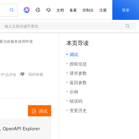
文档
备案
控制台
注册
登录
输入文档关键字查找
验
作计划
器
AI 活动
专业服务
服务伙伴合作计划
开发者社区
加入我们
服务平台百炼
阿里云 OPC 创新助力计划
s - 查看当前服务使用申请
本页导读
（1）
一站式生成采购清单，支持单品或批量购买
S
可编辑精美 PPT 文稿
S产品伙伴计划（繁花）
峰会
造的大模型服务与应用开发平台
轻量应用服务器
Agency Agents：拥有专属领域专家
AI 生产力先锋
Al MaaS 服务伙伴赋能合作
域名
博文
Careers
至高可申请百万元
调试
性可伸缩的云计算服务
 轻松生成专业的 PPT
开启高性价比 AI 编程新体验
先锋实践拓展 AI 生产力的边界
快速构建应用程序和网站，即刻迈出上云第一步
多领域专家智能体,一键组建 AI 虚拟交付团队
Token 补贴，五大权
计划
海大会
伙伴信用分合作计划
商标
问答
社会招聘
授权信息
益加速 OPC 成功
S
帕鲁游戏服务器
数字证书管理服务（原SSL证书）
HappyHorse 打造一站式影视创作平台
飞天发布时刻
HOT
划
备案
电子书
校园招聘
请求参数
联机服务器，轻松开启游戏
视频创作，一键激活电商全链路生产力
全托管，含MySQL、PostgreSQL、SQL Server、MariaDB多引擎
实现全站HTTPS，呈现可信的WEB访问
所见，即是所愿
可视化编排打通从文字构思到成片全链路闭环
我的收藏
产品详情
更多支持
划
公司注册
镜像站
返回参数
视频生成
语音识别与合成
 智能体与工作流应用
短信服务
漫剧工坊：一站式动画创作平台
AI 实训营
合作伙伴培训与认证
示例
划
上云迁移
的智能体编程平台
站生成，高效打造优质广告素材
通过阿里云百炼高效搭建AI应用,助力高效开发
快速生产连贯的高质量长漫剧
从基础到进阶，Agent 创客手把手教你
国内短信简单易用，安全可靠，秒级触达，全球覆盖200+国家和地区。
e-1.1-T2V
Qwen3-TTS-Flash
lScope
我要反馈
查询合作伙伴
错误码
畅细腻的高质量视频
离线语音合成大模型，多语言方言自适应，低延迟高稳定
n Alibaba Cloud ISV 合作
代维服务
olarDB
建企业门户网站
大数据开发治理平台 DataWorks
10 分钟搭建微信、支付宝小程序
变更历史
调试
创新加速
ope
登录合作伙伴管理后台
我要建议
站，无忧落地极速上线
以可视化方式快速构建移动和 PC 门户网站
100%兼容MySQL、PostgreSQL，兼容Oracle，支持集中和分布式
高效部署网站，快速应用到小程序
Data Agent 驱动的一站式 Data+AI 开发治理平台
e-1.1-I2V
Cosyvoice-V3-Flash
安全
畅自然，细节丰富
高表现力语音合成大模型，语音克隆听感自然
我要投诉
上云场景组合购
伴
PI Explorer
边界网络安全防护产品
漫剧创作，剧本、分镜、视频高效生成
覆盖90%+业务场景，专享组合折扣价
2V
VPN
Fun-ASR