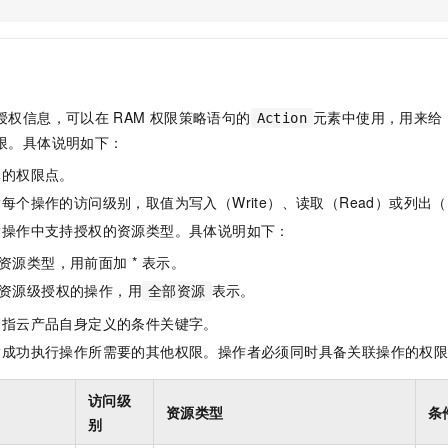
服务生态伙伴
视觉 Coding、空间感知、多模态思考等全面升级
1M上下文，专为长程任务能力而生
云工开物
企业应用
Night Plan 支持 Qwen 3.8-Max
AI 办公
NEW
Red Hat
30+ 款产品免费体验
夜间 5 折，Qwen/Meoo/TokenPlan 客户专享
AI智能应用
科研合作
ERP
堂（旗舰版）
SUSE
智能客服
AI 应用构建
大模型原生
CRM
2个月
自动承接线索
授权信息，可以在
RAM
权限策略语句的
元素中使用，用来给
Action
建站小程序
Qoder
大模型服务平台百炼-应用模版
OA 办公系统
HOT
NEW
限。具体说明如下：
面向真实软件
个人版上线、团队版降价；千问3.8-Max首发发尝鲜
丰富多元化的应用模版和解决方案
力提升
财税管理
模板建站
体的权限点。
万有无界
大模型服务平台百炼-智能体
400电话
定制建站
每个操作的访问级别，取值为写入（Write）、读取（Read）或列出（L
的模型效果
灵活可视化地构建企业级 Agent
指操作中支持授权的资源类型。具体说明如下：
方案
广告营销
模板小程序
秒悟
人工智能平台 PAI
资源类型，用前面加 * 表示。
定制小程序
云端极速 AI 
新一代 AI 视频生成模型，深度适配广告营销等场景
AI Native 的算法工程平台，一站式完成建模、训练、推理服务部署
资源级授权的操作，用
表示。
全部资源
APP 开发
是指云产品自身定义的条件关键字。
建站系统
指成功执行操作所需要的其他权限。操作者必须同时具备关联操作的权
AI 应用
10分钟微调：让0.6B模型媲美235B模型
多模态数据信
访问级
资源类型
条
依托云原生高可用架构,实现Dify私有化部署
用1%尺寸在特定领域达到大模型90%以上效果
别