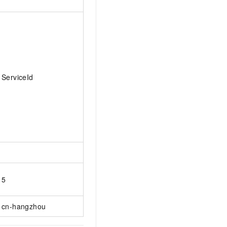
ServiceId
5
cn-hangzhou