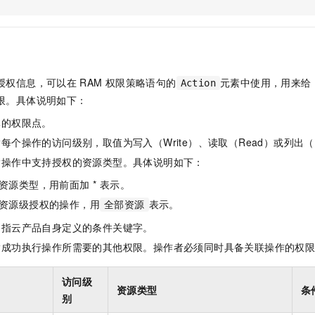
服务生态伙伴
视觉 Coding、空间感知、多模态思考等全面升级
1M上下文，专为长程任务能力而生
云工开物
企业应用
Night Plan 支持 Qwen 3.8-Max
AI 办公
NEW
Red Hat
30+ 款产品免费体验
夜间 5 折，Qwen/Meoo/TokenPlan 客户专享
AI智能应用
科研合作
ERP
堂（旗舰版）
SUSE
智能客服
AI 应用构建
大模型原生
CRM
2个月
自动承接线索
授权信息，可以在
RAM
权限策略语句的
元素中使用，用来给
Action
建站小程序
Qoder
大模型服务平台百炼-应用模版
OA 办公系统
HOT
NEW
限。具体说明如下：
面向真实软件
个人版上线、团队版降价；千问3.8-Max首发发尝鲜
丰富多元化的应用模版和解决方案
力提升
财税管理
模板建站
体的权限点。
万有无界
大模型服务平台百炼-智能体
400电话
定制建站
每个操作的访问级别，取值为写入（Write）、读取（Read）或列出（L
的模型效果
灵活可视化地构建企业级 Agent
指操作中支持授权的资源类型。具体说明如下：
方案
广告营销
模板小程序
秒悟
人工智能平台 PAI
资源类型，用前面加 * 表示。
定制小程序
云端极速 AI 
新一代 AI 视频生成模型，深度适配广告营销等场景
AI Native 的算法工程平台，一站式完成建模、训练、推理服务部署
资源级授权的操作，用
表示。
全部资源
APP 开发
是指云产品自身定义的条件关键字。
建站系统
指成功执行操作所需要的其他权限。操作者必须同时具备关联操作的权
AI 应用
10分钟微调：让0.6B模型媲美235B模型
多模态数据信
访问级
资源类型
条
依托云原生高可用架构,实现Dify私有化部署
用1%尺寸在特定领域达到大模型90%以上效果
别