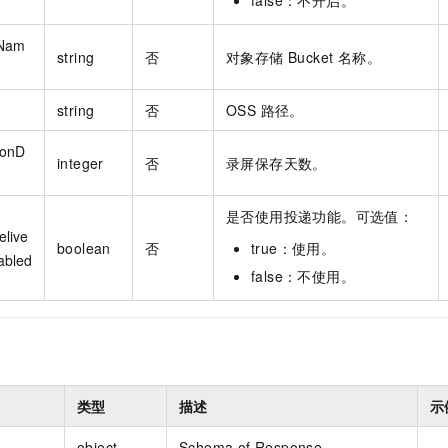
false：不开启。
tNam
string
否
对象存储 Bucket 名称。
string
否
OSS 路径。
ionD
integer
否
录屏保存天数。
是否使用投递功能。可选值：
elive
boolean
否
true：使用。
abled
false：不使用。
类型
描述
示
object
Schema of Response