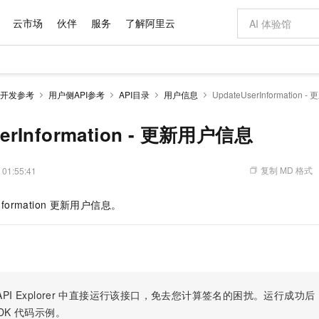
云市场
伙伴
服务
了解阿里云
AI 特惠
数据与 API
成为产品伙伴
企业增值服务
最佳实践
价格计算器
AI 场景体
基础软件
产品伙伴合
阿里云认证
市场活动
配置报价
大模型
开发参考
用户侧API参考
API目录
用户信息
UpdateUserInformation
自助选配和估算价格
新方式
域名与网站
睿译宝，AI翻译排版一步到位
智启 AI 普惠权益
产品生态集成认证中心
企业支持计划
云上春晚
千问官方 MaaS 平台，为开发者和 Agent 而生，新用户赠送 1 亿 + tokens 额度
云服务器 EC
AI Coding
阿里云Maa
2026 阿里云
为企业打
数据集
Windows
大模型认证
模型
NEW
交付可用成果
值低价云产品抢先购
提供智能易用的域名与建站服务
上传文档即自动完成翻译和格式还原
至高享 1亿+免费 tokens，加速 Al 应用落地
安全可靠、弹
智能编程，一键
serInformation - 更新用户信息
产品生态伙伴
专家技术服务
云上奥运之旅
弹性计算合作
阿里云中企出
手机三要素
宝塔 Linux
全部认证
价格优势
有专属领域专家
对象存储 OSS
GLM-5.2：长任务时代开源旗舰模型
阿里云 OPC 创新助力计划
云数据库 RD
即刻拥有 DeepS
AI 电商营销
产品生态伙伴工作台
企业增值服务台
云栖战略参考
云存储合作计
云栖大会
身份实名认证
CentOS
训练营
推动算力普惠，释放技术红利
的大模型服务
最高返9万
多领域专家智能体,一键组建 AI 虚拟交付团队
至高百万元 Token 补贴，加速一人公司成长
稳定、安全、高性价比、高性能的云存储服务
真正可用的 1M 上下文,一次完成代码全链路开发
轻松解锁专属 Dee
从图文生成到
复制 MD 格式
 01:55:41
云上的中国
数据库合作计
活动全景
短信
Docker
图片和
站式影视创作平台
人工智能平台 PAI
Hermes Agent，打造自进化智能体
Token Plan 模型订阅计划
Qoder
5 分钟轻松部署
AI 广告创作
企业成长
大模型
NEW
信息公告
formation
更新用户信息。
看见新力量
云网络合作计
OCR 文字识别
JAVA
级电脑
证享300元代金券
可视化编排打通从文字构思到成片全链路闭环
一站式AI开发、训练和推理服务
自主进化，持久记忆，越用越聪明
Qwen3.8-Max 首发尝鲜，限时加量 10 倍，夜间低至2折
面向真实软件
图文、视频一
Kimi-K3
HappyHors
NEW
魔搭 Mode
loud
服务实践
官网公告
Kimi 最新旗舰模型，长程编程与推理利器
让文字生成流
金融模力时刻
Salesforce O
版
发票查验
全能环境
Qoder CN
Claude Code + GStack 打造工程团队
千问办公，限时限量积分加倍
云原生数据库 P
低代码高效构
AI 建站
NEW
作计划
计划
创新中心
魔搭 ModelSc
健康状态
让AI从“聊天伙伴”进化为能干活的“数字员工”
覆盖公网/内网、递归/权威、移动APP等全场景解析服务
安装技能 GStack，拥有专属 AI 工程团队
你的AI工作搭子，覆盖日常办公高频场景
基于千问大模型等，支持代码智能生成、研发智能问答
0 代码专业建
客户案例
天气预报查询
操作系统
Deepseek-v4-pro
HappyHors
态合作计划
态智能体模型
旗舰 MoE 大模型，百万上下文与顶尖推理能力
图生视频，流
Compute
同享
容器服务 Kubernetes 版 ACK
万小智 AI 建站低至 15元/月
云防火墙
AI 短剧/漫剧
快递物流查询
WordPress
成为服务伙
高校合作
PI Explorer
中直接运行该接口，免去您计算签名的困扰。运行成功后，OpenA
式云数据仓库
点，立即开启云上创新
提供一站式管理容器应用的 K8s 服务
送.CN域名，送备案服务码
云原生的云上
AI助力短剧
GLM-5.2
Wan2.7-T
DK
代码示例。
Ubuntu