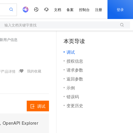
文档
备案
控制台
注册
登录
输入文档关键字查找
验
作计划
器
AI 活动
专业服务
服务伙伴合作计划
开发者社区
加入我们
服务平台百炼
阿里云 OPC 创新助力计划
 - 更新用户信息
本页导读
（1）
一站式生成采购清单，支持单品或批量购买
S
S产品伙伴计划（繁花）
峰会
造的大模型服务与应用开发平台
Qwen Audio：打造专属 AI 语音助手
轻量应用服务器
一句话生成原生可编辑精美 PPT 文稿
AI 生产力先锋
Al MaaS 服务伙伴赋能合作
域名
博文
Careers
NEW
至高可申请百万元
调试
性可伸缩的云计算服务
开启高性价比 AI 编程新体验
Qwen-Audio-3.0-Realtime 端到端实时语音角色扮演
输入一句话想法, 轻松生成专业的 PPT
先锋实践拓展 AI 生产力的边界
快速构建应用程序和网站，即刻迈出上云第一步
Token 补贴，五大权
计划
海大会
伙伴信用分合作计划
商标
问答
社会招聘
授权信息
益加速 OPC 成功
S
eek-V4-Pro
数字证书管理服务（原SSL证书）
一键部署幻兽帕鲁游戏服务器
飞天发布时刻
HOT
划
备案
电子书
校园招聘
请求参数
pSeek-V4-Pro
视频创作，一键激活电商全链路生产力
全托管，含MySQL、PostgreSQL、SQL Server、MariaDB多引擎
实现全站HTTPS，呈现可信的WEB访问
一键购买专属联机服务器，轻松开启游戏
所见，即是所愿
我的收藏
产品详情
更多支持
划
公司注册
镜像站
返回参数
视频生成
语音识别与合成
专属 QwenPaw
短信服务
漫剧工坊：一站式动画创作平台
AI 实训营
HOT
合作伙伴培训与认证
示例
划
上云迁移
的智能体编程平台
站生成，高效打造优质广告素材
从聊天伙伴进化为能主动干活的本地数字员工
快速生产连贯的高质量长漫剧
从基础到进阶，Agent 创客手把手教你
国内短信简单易用，安全可靠，秒级触达，全球覆盖200+国家和地区。
e-1.1-T2V
Qwen3-TTS-Flash
lScope
我要反馈
查询合作伙伴
错误码
畅细腻的高质量视频
离线语音合成大模型，多语言方言自适应，低延迟高稳定
n Alibaba Cloud ISV 合作
代维服务
olarDB
建企业门户网站
大数据开发治理平台 DataWorks
10 分钟搭建微信、支付宝小程序
变更历史
调试
创新加速
ope
登录合作伙伴管理后台
我要建议
站，无忧落地极速上线
以可视化方式快速构建移动和 PC 门户网站
100%兼容MySQL、PostgreSQL，兼容Oracle，支持集中和分布式
高效部署网站，快速应用到小程序
Data Agent 驱动的一站式 Data+AI 开发治理平台
e-1.1-I2V
Cosyvoice-V3-Flash
安全
畅自然，细节丰富
高表现力语音合成大模型，语音克隆听感自然
我要投诉
上云场景组合购
伴
PI Explorer
边界网络安全防护产品
漫剧创作，剧本、分镜、视频高效生成
覆盖90%+业务场景，专享组合折扣价
2V
VPN
Fun-ASR