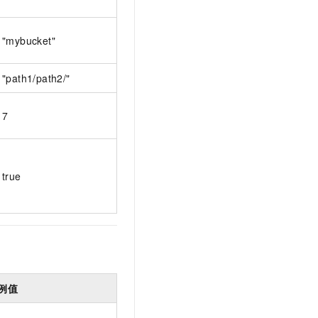
"mybucket"
"path1/path2/"
7
true
例值