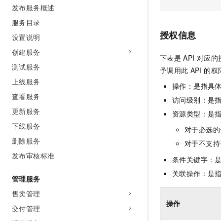
发布服务概述
AI 产品 免费试用
网络
安全
云开发大赛
Tableau 订阅
1亿+ 大模型 tokens 和 
服务目录
可观测
入门学习赛
中间件
AI空中课堂在线直播课
授权信息
设置说明
140+云产品 免费试用
大模型服务
上云与迁云
产品新客免费试用，最长1
数据库
创建服务
下表是
API
对应的
生态解决方案
千问AI平台-Token Plan
测试服务
企业出海
大模型ACA认证体验
予调用此
API
的权
大数据计算
助力企业全员 AI 认知与能
上线服务
行业生态解决方案
操作：是指具
政企业务
媒体服务
千问AI平台-模型体验
查看服务
开发者生态解决方案
访问级别：是指
在线体验全尺寸、多种模态
更新服务
企业服务与云通信
资源类型：是
AI 开发和 AI 应用解决
Happy 系列大模型
下线服务
对于必选的
域名与网站
删除服务
对于不支持
终端用户计算
发布审核标准
条件关键字：
Serverless
关联操作：是
大模型解决方案
管理服务
开发工具
售卖管理
快速部署 Dify，高效搭建 
操作
交付管理
迁移与运维管理