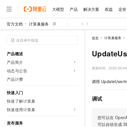
大模型
产品
解决方案
权益
定价
官方文档
计算巢服务
大模型
产品
解决方案
权益
定价
云市场
伙伴
服务
了解阿里云
精选产品
精选解决方案
普惠上云
产品定价
精选商城
成为销售伙伴
售前咨询
为什么选择阿里云
千问AI平台
计算巢服务
首页
了解云产品的定价详情
大模型服务平台百炼
千问办公，解锁你的工作
普惠上云 官方力荐
分销伙伴
在线服务
网站建设
什么是云计算
大
大模型服务与应用平台
企业级Agent产品，直接
云服务器38元/年起，超
UpdateU
产品概述
咨询伙伴
多端小程序
技术领先
云上成本管理
售后服务
千问大模型
Agency Agents：拥
官方推荐返现计划
大模型
产品简介
大模型
精选产品
精选解决方案
Salesforce 国际版订阅
稳定可靠
管理和优化成本
多元化、高性能、安全可靠
推荐新用户得奖励，单订单
更新时间：
2025-09-04
销售伙伴合作计划
动态与公告
自助服务
友盟天域
安全合规
人工智能与机器学习
AI
文本生成
无影云电脑
HappyHorse 打造一
云工开物
产品计费
调用
UpdateUserIn
无影生态合作计划
在线服务
观测云
分析师报告
随时随地安全接入的云上超
高校专属算力普惠，学生认
计算
互联网应用开发
Qwen3.8-Max
HOT
Salesforce On Alibaba C
工单服务
快速入门
智能体时代全能旗舰模型
Tuya 物联网平台阿里云
研究报告与白皮书
云解析DNS
快速拥有专属 OpenClaw
Consulting Partner 合
调试
大数据
容器
快速了解计算巢
免费试用
短信专区
蓝凌 OA
Qwen3.7-Plus
AI 大模型销售与服务生
快速使用计算巢
现代化应用
存储
天池大赛
能看、能想、能动手的多模
云原生大数据计算服务 Max
解决方案免费试用 新老
电子合同
您可以在
OpenA
面向分析的企业级SaaS模
最高领取价值200元试用
安全
网络与CDN
发布服务
AI 算法大赛
Qwen3-VL-Plus
可以自动生成
S
畅捷通