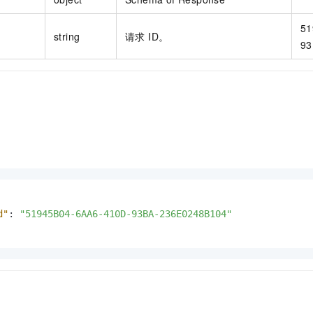
51
string
请求 ID。
93
d"
:
"51945B04-6AA6-410D-93BA-236E0248B104"