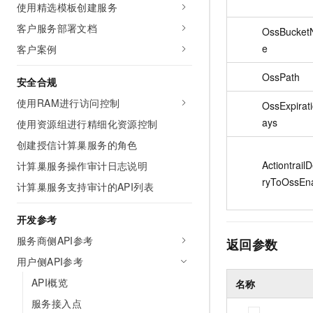
使用精选模板创建服务
客户服务部署文档
OssBucke
e
客户案例
OssPath
安全合规
使用RAM进行访问控制
OssExpirat
ays
使用资源组进行精细化资源控制
创建授信计算巢服务的角色
ActiontrailD
计算巢服务操作审计日志说明
ryToOssEn
计算巢服务支持审计的API列表
开发参考
服务商侧API参考
返回参数
用户侧API参考
API概览
名称
服务接入点