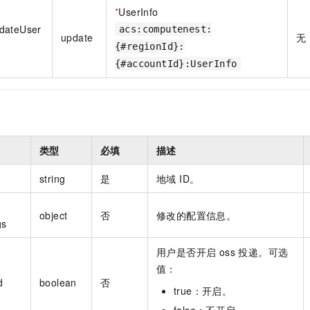
一个 AI 助手
即刻拥有 DeepSeek-R1 满血版
超强辅助，Bol
*
UserInfo
在企业官网、通讯软件中为客户提供 AI 客服
多种方案随心选，轻松解锁专属 DeepSeek
dateUser
acs:computenest:
update
无
{#regionId}:
{#accountId}:UserInfo
类型
必填
描述
string
是
地域 ID。
object
否
修改的配置信息。
gs
用户是否开启 oss 投递。可选
值：
d
boolean
否
true：开启。