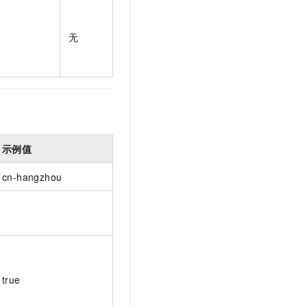
t.diy 一步搞定创意建站
构建大模型应用的安全防护体系
通过自然语言交互简化开发流程,全栈开发支持
通过阿里云安全产品对 AI 应用进行安全防护
无
示例值
cn-hangzhou
true