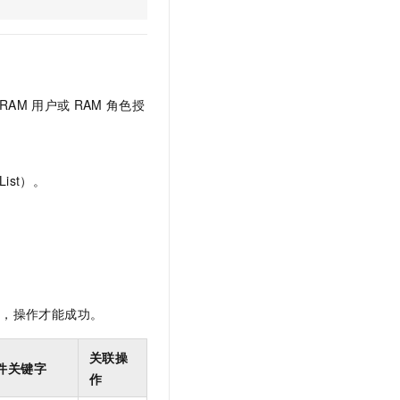
文戏情感细腻自然，动作戏激烈拳拳到肉，实现更强表演能力
支持中英文自由切换，具备更强的噪声鲁棒性
云聚AI 严选权益
SSL 证书
，一键激活高效办公新体验
精选AI产品，从模型到应用全链提效
堡垒机
AI 用量加速计划
应用
防火墙
、识别商机，让客服更高效、服务更出色。
新老同享，达量后返
RAM
用户或
RAM
角色授
千问办公
主机安全
NEW
的智能体编程平台
一站式AI生产力平台
AI 应用及服务市场
伶鹊
ist）。
企业级人与Agent协作平台，接入和调度多个数字员工
智能客服平台，对话机器人、对话分析、智能外呼
AI 应用
大模型服务平台百炼 - 全妙
大模型
应用创作平台
多模态内容创作工具，已接入 DeepSeek
自然语言处理
数据标注
限，操作才能成功。
机器学习
息提取
与 AI 智能体进行实时音视频通话
关联操
件关键字
从文本、图片、视频中提取结构化的属性信息
构建支持视频理解的 AI 音视频实时通话应用
作