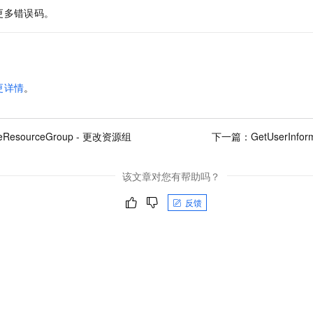
更多错误码。
更详情
。
eResourceGroup - 更改资源组
下一篇：
GetUserInf
该文章对您有帮助吗？
反馈