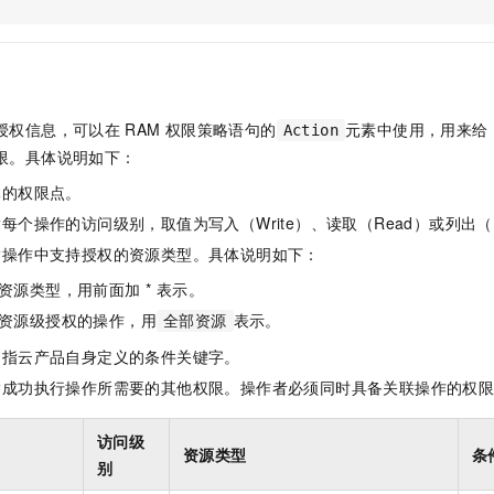
服务生态伙伴
视觉 Coding、空间感知、多模态思考等全面升级
1M上下文，专为长程任务能力而生
云工开物
企业应用
Night Plan 支持 Qwen 3.8-Max
AI 办公
NEW
Red Hat
30+ 款产品免费体验
夜间 5 折，Qwen/Meoo/TokenPlan 客户专享
AI智能应用
科研合作
ERP
堂（旗舰版）
SUSE
智能客服
AI 应用构建
大模型原生
CRM
2个月
自动承接线索
授权信息，可以在
RAM
权限策略语句的
元素中使用，用来给
Action
建站小程序
Qoder
大模型服务平台百炼-应用模版
OA 办公系统
HOT
NEW
限。具体说明如下：
面向真实软件
个人版上线、团队版降价；千问3.8-Max首发发尝鲜
丰富多元化的应用模版和解决方案
力提升
财税管理
模板建站
体的权限点。
万有无界
大模型服务平台百炼-智能体
400电话
定制建站
每个操作的访问级别，取值为写入（Write）、读取（Read）或列出（L
的模型效果
灵活可视化地构建企业级 Agent
指操作中支持授权的资源类型。具体说明如下：
方案
广告营销
模板小程序
秒悟
人工智能平台 PAI
资源类型，用前面加 * 表示。
定制小程序
云端极速 AI 
新一代 AI 视频生成模型，深度适配广告营销等场景
AI Native 的算法工程平台，一站式完成建模、训练、推理服务部署
资源级授权的操作，用
表示。
全部资源
APP 开发
是指云产品自身定义的条件关键字。
建站系统
指成功执行操作所需要的其他权限。操作者必须同时具备关联操作的权
AI 应用
10分钟微调：让0.6B模型媲美235B模型
多模态数据信
访问级
资源类型
条
依托云原生高可用架构,实现Dify私有化部署
用1%尺寸在特定领域达到大模型90%以上效果
别