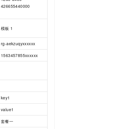
426655440000
模板
1
rg-aekzuqyxxxxxx
1563457855xxxxxx
key1
value1
套餐一