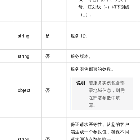
母、短划线（-）和下划线
（_）。
string
是
服务 ID。
string
否
服务版本。
服务实例部署的参数。
说明
若服务实例包含部
object
否
署地域信息，则需
在部署参数中填
写。
保证请求幂等性。从您的客户
端生成一个参数值，确保不同
string
否
请求间该参数值唯一。