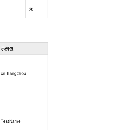
t.diy 一步搞定创意建站
构建大模型应用的安全防护体系
无
通过自然语言交互简化开发流程,全栈开发支持
通过阿里云安全产品对 AI 应用进行安全防护
示例值
cn-hangzhou
TestName