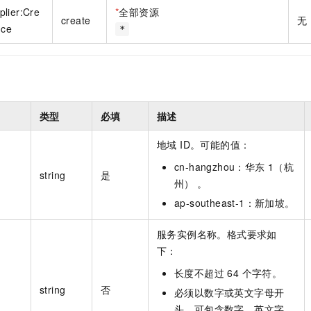
一个 AI 助手
即刻拥有 DeepSeek-R1 满血版
超强辅助，Bol
lier:Cre
*
全部资源
create
无
在企业官网、通讯软件中为客户提供 AI 客服
多种方案随心选，轻松解锁专属 DeepSeek
nce
*
类型
必填
描述
地域 ID。可能的值：
cn-hangzhou：华东 1（杭
string
是
州） 。
ap-southeast-1：新加坡。
服务实例名称。格式要求如
下：
长度不超过 64 个字符。
string
否
必须以数字或英文字母开
头，可包含数字、英文字