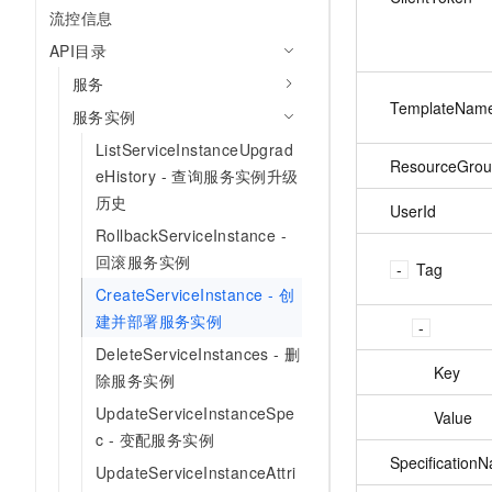
流控信息
API目录
服务
TemplateNam
服务实例
ListServiceInstanceUpgrad
ResourceGrou
eHistory - 查询服务实例升级
历史
UserId
RollbackServiceInstance -
回滚服务实例
Tag
CreateServiceInstance - 创
建并部署服务实例
DeleteServiceInstances - 删
Key
除服务实例
UpdateServiceInstanceSpe
Value
c - 变配服务实例
Specification
UpdateServiceInstanceAttri