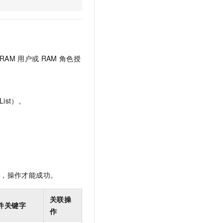
文戏情感细腻自然，动作戏激烈拳拳到肉，实现更强表演能力
支持中英文自由切换，具备更强的噪声鲁棒性
云聚AI 严选权益
SSL 证书
，一键激活高效办公新体验
精选AI产品，从模型到应用全链提效
堡垒机
AI 用量加速计划
应用
防火墙
、识别商机，让客服更高效、服务更出色。
新老同享，达量后返
RAM
用户或
RAM
角色授
千问办公
主机安全
NEW
的智能体编程平台
一站式AI生产力平台
AI 应用及服务市场
伶鹊
ist）。
企业级人与Agent协作平台，接入和调度多个数字员工
智能客服平台，对话机器人、对话分析、智能外呼
AI 应用
大模型服务平台百炼 - 全妙
大模型
应用创作平台
多模态内容创作工具，已接入 DeepSeek
自然语言处理
数据标注
限，操作才能成功。
机器学习
息提取
与 AI 智能体进行实时音视频通话
关联操
件关键字
从文本、图片、视频中提取结构化的属性信息
构建支持视频理解的 AI 音视频实时通话应用
作