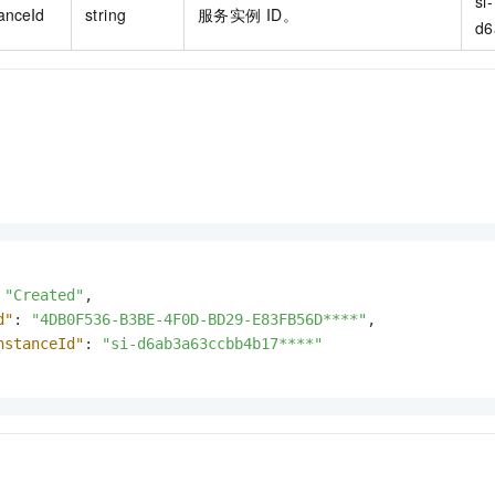
si-
tanceId
string
服务实例 ID。
d6
"Created"
,
d"
:
"4DB0F536-B3BE-4F0D-BD29-E83FB56D****"
,
nstanceId"
:
"si-d6ab3a63ccbb4b17****"