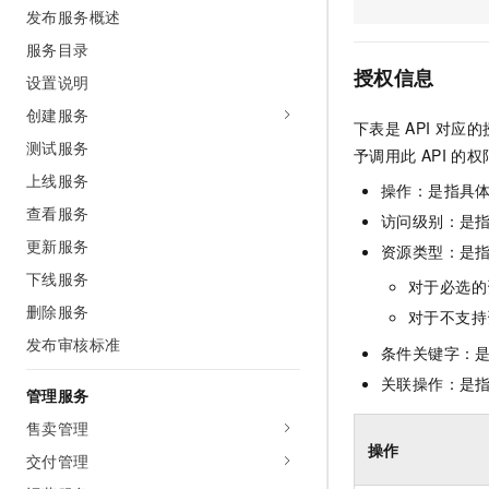
发布服务概述
AI 产品 免费试用
网络
安全
云开发大赛
Tableau 订阅
1亿+ 大模型 tokens 和 
服务目录
可观测
入门学习赛
中间件
AI空中课堂在线直播课
授权信息
设置说明
140+云产品 免费试用
大模型服务
上云与迁云
产品新客免费试用，最长1
数据库
创建服务
下表是
API
对应的
生态解决方案
千问AI平台-Token Plan
测试服务
企业出海
大模型ACA认证体验
予调用此
API
的权
大数据计算
助力企业全员 AI 认知与能
上线服务
行业生态解决方案
操作：是指具
政企业务
媒体服务
千问AI平台-模型体验
查看服务
开发者生态解决方案
访问级别：是指
在线体验全尺寸、多种模态
更新服务
企业服务与云通信
资源类型：是
AI 开发和 AI 应用解决
Happy 系列大模型
下线服务
对于必选的
域名与网站
删除服务
对于不支持
终端用户计算
发布审核标准
条件关键字：
Serverless
关联操作：是
大模型解决方案
管理服务
开发工具
售卖管理
快速部署 Dify，高效搭建 
操作
交付管理
迁移与运维管理