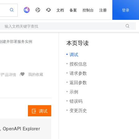
文档
备案
控制台
注册
登录
输入文档关键字查找
验
作计划
器
AI 活动
专业服务
服务伙伴合作计划
开发者社区
加入我们
服务平台百炼
阿里云 OPC 创新助力计划
nce - 创建并部署服务实例
本页导读
（1）
一站式生成采购清单，支持单品或批量购买
S
io：打造专属 AI 语音助手
S产品伙伴计划（繁花）
峰会
造的大模型服务与应用开发平台
轻量应用服务器
一句话生成原生可编辑精美 PPT 文稿
AI 生产力先锋
Al MaaS 服务伙伴赋能合作
域名
博文
Careers
至高可申请百万元
调试
性可伸缩的云计算服务
开启高性价比 AI 编程新体验
Qwen-Audio-3.0-Realtime 端到端实时语音角色扮演
输入一句话想法, 轻松生成专业的 PPT
先锋实践拓展 AI 生产力的边界
快速构建应用程序和网站，即刻迈出上云第一步
Token 补贴，五大权
计划
海大会
伙伴信用分合作计划
商标
问答
社会招聘
授权信息
益加速 OPC 成功
S
eek-V4-Pro
数字证书管理服务（原SSL证书）
一键部署幻兽帕鲁游戏服务器
飞天发布时刻
HOT
划
备案
电子书
校园招聘
请求参数
pSeek-V4-Pro
视频创作，一键激活电商全链路生产力
全托管，含MySQL、PostgreSQL、SQL Server、MariaDB多引擎
实现全站HTTPS，呈现可信的WEB访问
一键购买专属联机服务器，轻松开启游戏
所见，即是所愿
我的收藏
产品详情
更多支持
划
公司注册
镜像站
返回参数
视频生成
语音识别与合成
专属 QwenPaw
短信服务
漫剧工坊：一站式动画创作平台
AI 实训营
HOT
合作伙伴培训与认证
示例
划
上云迁移
的智能体编程平台
站生成，高效打造优质广告素材
从聊天伙伴进化为能主动干活的本地数字员工
快速生产连贯的高质量长漫剧
从基础到进阶，Agent 创客手把手教你
国内短信简单易用，安全可靠，秒级触达，全球覆盖200+国家和地区。
e-1.1-T2V
Qwen3-TTS-Flash
lScope
我要反馈
查询合作伙伴
错误码
畅细腻的高质量视频
离线语音合成大模型，多语言方言自适应，低延迟高稳定
n Alibaba Cloud ISV 合作
代维服务
olarDB
建企业门户网站
大数据开发治理平台 DataWorks
10 分钟搭建微信、支付宝小程序
变更历史
调试
创新加速
ope
登录合作伙伴管理后台
我要建议
站，无忧落地极速上线
以可视化方式快速构建移动和 PC 门户网站
100%兼容MySQL、PostgreSQL，兼容Oracle，支持集中和分布式
高效部署网站，快速应用到小程序
Data Agent 驱动的一站式 Data+AI 开发治理平台
e-1.1-I2V
Cosyvoice-V3-Flash
安全
畅自然，细节丰富
高表现力语音合成大模型，语音克隆听感自然
我要投诉
上云场景组合购
伴
PI Explorer
边界网络安全防护产品
漫剧创作，剧本、分镜、视频高效生成
覆盖90%+业务场景，专享组合折扣价
2V
VPN
Fun-ASR