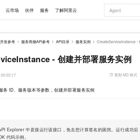
云市场
伙伴
服务
了解阿里云
AI 特惠
数据与 API
成为产品伙伴
企业增值服务
最佳实践
价格计算器
AI 场景体
基础软件
产品伙伴合
阿里云认证
市场活动
配置报价
大模型
开发参考
服务商侧API参考
API目录
服务实例
CreateServiceInsta
自助选配和估算价格
新方式
域名与网站
睿译宝，AI翻译排版一步到位
智启 AI 普惠权益
产品生态集成认证中心
企业支持计划
云上春晚
千问官方 MaaS 平台，为开发者和 Agent 而生，新用户赠送 1 亿 + tokens 额度
云服务器 EC
Qwen Aud
AI Coding
阿里云Maa
2026 阿里云
为企业打
数据集
Windows
大模型认证
模型
NEW
NEW
交付可用成果
值低价云产品抢先购
提供智能易用的域名与建站服务
上传文档即自动完成翻译和格式还原
至高享 1亿+免费 tokens，加速 Al 应用落地
安全可靠、弹
智能编程，一键
erviceInstance - 创建并部署服务实例
产品生态伙伴
专家技术服务
云上奥运之旅
弹性计算合作
阿里云中企出
手机三要素
宝塔 Linux
全部认证
价格优势
有专属领域专家
对象存储 OSS
GLM-5.2：长任务时代开源旗舰模型
阿里云 OPC 创新助力计划
云数据库 RD
即刻拥有 DeepS
AI 电商营销
产品生态伙伴工作台
企业增值服务台
云栖战略参考
云存储合作计
云栖大会
身份实名认证
CentOS
训练营
推动算力普惠，释放技术红利
的大模型服务
最高返9万
多领域专家智能体,一键组建 AI 虚拟交付团队
至高百万元 Token 补贴，加速一人公司成长
稳定、安全、高性价比、高性能的云存储服务
真正可用的 1M 上下文,一次完成代码全链路开发
轻松解锁专属 Dee
从图文生成到
复制 MD 格式
 05:55:17
云上的中国
数据库合作计
活动全景
短信
Docker
图片和
站式影视创作平台
人工智能平台 PAI
Hermes Agent，打造自进化智能体
Token Plan 模型订阅计划
Qoder
5 分钟轻松部署
AI 广告创作
企业成长
大模型
NEW
信息公告
、服务
ID、服务版本等参数，创建并部署服务实例
看见新力量
云网络合作计
OCR 文字识别
JAVA
级电脑
证享300元代金券
可视化编排打通从文字构思到成片全链路闭环
一站式AI开发、训练和推理服务
自主进化，持久记忆，越用越聪明
Qwen3.8-Max 首发尝鲜，限时加量 10 倍，夜间低至2折
面向真实软件
图文、视频一
Kimi-K3
HappyHors
NEW
魔搭 Mode
loud
服务实践
官网公告
Kimi 最新旗舰模型，长程编程与推理利器
让文字生成流
金融模力时刻
Salesforce O
版
发票查验
全能环境
Qoder CN
Claude Code + GStack 打造工程团队
千问办公，限时限量积分加倍
云原生数据库 P
低代码高效构
AI 建站
NEW
作计划
计划
创新中心
魔搭 ModelSc
健康状态
让AI从“聊天伙伴”进化为能干活的“数字员工”
覆盖公网/内网、递归/权威、移动APP等全场景解析服务
安装技能 GStack，拥有专属 AI 工程团队
你的AI工作搭子，覆盖日常办公高频场景
基于千问大模型等，支持代码智能生成、研发智能问答
0 代码专业建
客户案例
天气预报查询
操作系统
Deepseek-v4-pro
HappyHors
态合作计划
态智能体模型
旗舰 MoE 大模型，百万上下文与顶尖推理能力
图生视频，流
Compute
同享
容器服务 Kubernetes 版 ACK
万小智 AI 建站低至 15元/月
云防火墙
AI 短剧/漫剧
快递物流查询
WordPress
成为服务伙
高校合作
PI Explorer
中直接运行该接口，免去您计算签名的困扰。运行成功后，OpenA
式云数据仓库
点，立即开启云上创新
提供一站式管理容器应用的 K8s 服务
送.CN域名，送备案服务码
云原生的云上
AI助力短剧
GLM-5.2
Wan2.7-T
DK
代码示例。
Ubuntu