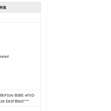
例值
eated
B0F536-B3BE-4F0D-
29-E83FB56D****