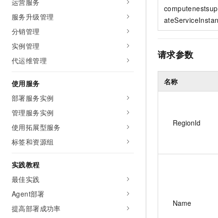
运营服务
10 分钟在聊天系统中增加
computenestsupp
专有云
服务升级管理
ateServiceInsta
分销管理
实例管理
请求参数
代运维管理
名称
使用服务
部署服务实例
管理服务实例
RegionId
使用拓展型服务
标签和资源组
实践教程
最佳实践
Agent部署
Name
提高部署成功率