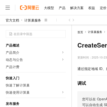
大模型
产品
解决方案
权益
定价
官方文档
计算巢服务
大模型
产品
解决方案
权益
定价
云市场
伙伴
服务
了解阿里云
精选产品
精选解决方案
普惠上云
产品定价
精选商城
成为销售伙伴
售前咨询
为什么选择阿里云
千问AI平台
计算巢服务
首页
了解云产品的定价详情
大模型服务平台百炼
千问办公，解锁你的工作
普惠上云 官方力荐
分销伙伴
在线服务
网站建设
什么是云计算
大
大模型服务与应用平台
企业级Agent产品，直接
云服务器38元/年起，超
CreateS
产品概述
咨询伙伴
多端小程序
技术领先
云上成本管理
售后服务
千问大模型
Agency Agents：拥
官方推荐返现计划
大模型
产品简介
大模型
精选产品
精选解决方案
Salesforce 国际版订阅
稳定可靠
管理和优化成本
多元化、高性能、安全可靠
推荐新用户得奖励，单订单
更新时间：
2025-10-23
销售伙伴合作计划
动态与公告
自助服务
友盟天域
安全合规
人工智能与机器学习
AI
文本生成
无影云电脑
HappyHorse 打造一
云工开物
产品计费
通过指定地域
ID
无影生态合作计划
在线服务
观测云
分析师报告
随时随地安全接入的云上超
高校专属算力普惠，学生认
计算
互联网应用开发
Qwen3.8-Max
HOT
Salesforce On Alibaba C
工单服务
快速入门
智能体时代全能旗舰模型
Tuya 物联网平台阿里云
研究报告与白皮书
云解析DNS
快速拥有专属 OpenClaw
Consulting Partner 合
调试
大数据
容器
快速了解计算巢
免费试用
短信专区
蓝凌 OA
Qwen3.7-Plus
AI 大模型销售与服务生
快速使用计算巢
现代化应用
存储
天池大赛
能看、能想、能动手的多模
云原生大数据计算服务 Max
解决方案免费试用 新老
电子合同
您可以在
OpenA
面向分析的企业级SaaS模
最高领取价值200元试用
安全
网络与CDN
发布服务
AI 算法大赛
Qwen3-VL-Plus
可以自动生成
S
畅捷通