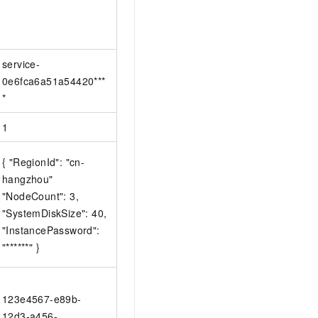
service-
0e6fca6a51a54420***
*
1
{ "RegionId": "cn-
hangzhou"
"NodeCount": 3,
"SystemDiskSize": 40,
"InstancePassword":
"******" }
123e4567-e89b-
12d3-a456-