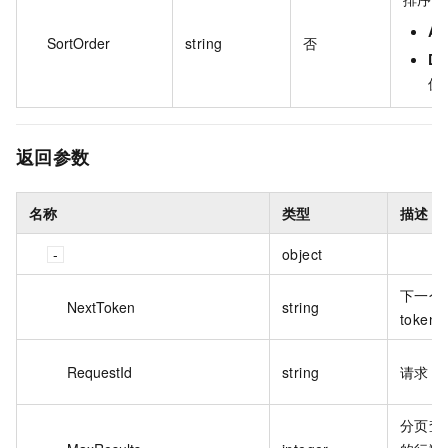
As
SortOrder
string
否
De
值
返回参数
名称
类型
描述
object
下一个
NextToken
string
token
RequestId
string
请求 I
分页查