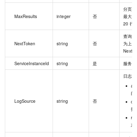
分页查
MaxResults
integer
否
最大值
20 行
查询凭
NextToken
string
否
为上一
Next
ServiceInstanceId
string
是
服务实
日志来
ap
的
LogSource
string
否
co
打
r
志