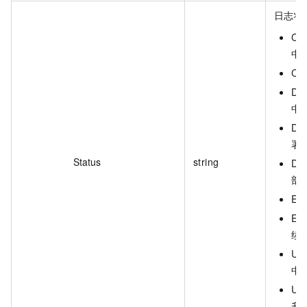
日志状
Cr
中
Cr
De
中
De
署
Status
string
De
部
Ex
Ex
续
Up
中
Up
升