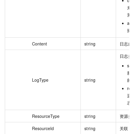
com
来
测
act
操
Content
string
日志内
日志类
ser
服
LogType
string
的
re
源
志
ResourceType
string
资源类
ResourceId
string
关联 I