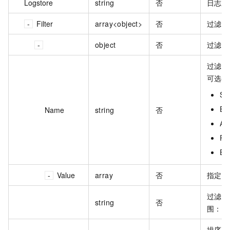
Logstore
string
否
日志服务
Filter
array<object>
否
过滤器
object
否
过滤器
过滤值
可选值
St
En
Name
string
否
Ap
Re
Ev
Value
array
否
指定过滤
过滤器
string
否
围：1~
排序方