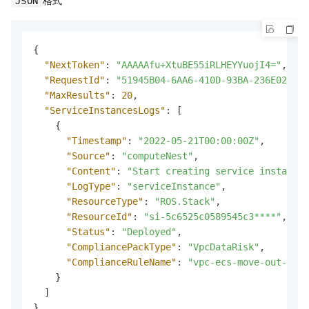
JSON
{
"NextToken"
:
"AAAAAfu+XtuBE55iRLHEYYuojI4="
,
"RequestId"
:
"51945B04-6AA6-410D-93BA-236E0248B1
"MaxResults"
:
20
,
"ServiceInstancesLogs"
:
[
{
"Timestamp"
:
"2022-05-21T00:00:00Z"
,
"Source"
:
"computeNest"
,
"Content"
:
"Start creating service instance"
"LogType"
:
"serviceInstance"
,
"ResourceType"
:
"ROS.Stack"
,
"ResourceId"
:
"si-5c6525c0589545c3****"
,
"Status"
:
"Deployed"
,
"CompliancePackType"
:
"VpcDataRisk"
,
"ComplianceRuleName"
:
"vpc-ecs-move-out-vpc"
}
]
}