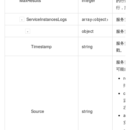
MaxResults
integer
的行数
行，默认
ServiceInstancesLogs
array<object>
服务实
object
服务实
服务实
Timestamp
string
戳。
服务实
可能的
r
排 
co
源
志
Source
string
ap
实