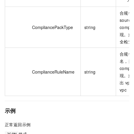
合规包
sourc
CompliancePackType
string
compl
现。如 
全检查，V
合规包
名，当 s
compl
ComplianceRuleName
string
现。如 
出 vpc-
vpc
示例
正常返回示例
格式