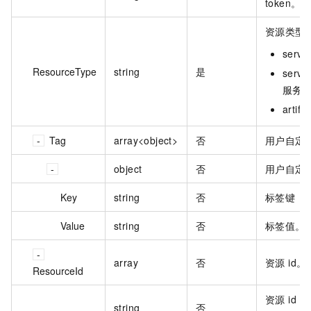
token。
资源类型
serv
ResourceType
string
是
servi
服务
arti
Tag
array<object>
否
用户自定
object
否
用户自定
Key
string
否
标签键
Value
string
否
标签值。
array
否
资源 id。
ResourceId
资源 id，
string
否