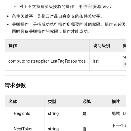
对于不支持资源级授权的操作，用
表示。
全部资源
条件关键字：是指云产品自身定义的条件关键字。
关联操作：是指成功执行操作所需要的其他权限。操作者必须
同时具备关联操作的权限，操作才能成功。
操作
访问级别
资源
*
全
computenestsupplier:ListTagResources
list
*
请求参数
名称
类型
必填
描述
RegionId
string
是
地域 ID。
下一个查
NextToken
string
否