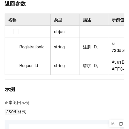
返回参数
名称
类型
描述
示例值
object
sr-
RegistrationId
string
注册 ID。
72dd507
A361BA9
RequestId
string
请求 ID。
AFFC-C
示例
正常返回示例
格式
JSON