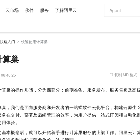
云市场
伙伴
服务
了解阿里云
AI 特惠
数据与 API
成为产品伙伴
企业增值服务
最佳实践
价格计算器
AI 场景体
基础软件
产品伙伴合
阿里云认证
市场活动
配置报价
大模型
快速入门
快速使用计算巢
自助选配和估算价格
新方式
域名与网站
睿译宝，AI翻译排版一步到位
智启 AI 普惠权益
产品生态集成认证中心
企业支持计划
云上春晚
千问官方 MaaS 平台，为开发者和 Agent 而生，新用户赠送 1 亿 + tokens 额度
云服务器 EC
Qwen Aud
AI Coding
阿里云Maa
2026 阿里云
为企业打
数据集
Windows
大模型认证
模型
NEW
NEW
交付可用成果
值低价云产品抢先购
提供智能易用的域名与建站服务
上传文档即自动完成翻译和格式还原
至高享 1亿+免费 tokens，加速 Al 应用落地
安全可靠、弹
智能编程，一键
计算巢
产品生态伙伴
专家技术服务
云上奥运之旅
弹性计算合作
阿里云中企出
手机三要素
宝塔 Linux
全部认证
价格优势
有专属领域专家
对象存储 OSS
GLM-5.2：长任务时代开源旗舰模型
阿里云 OPC 创新助力计划
云数据库 RD
即刻拥有 DeepS
AI 电商营销
产品生态伙伴工作台
企业增值服务台
云栖战略参考
云存储合作计
云栖大会
身份实名认证
CentOS
训练营
推动算力普惠，释放技术红利
的大模型服务
最高返9万
多领域专家智能体,一键组建 AI 虚拟交付团队
至高百万元 Token 补贴，加速一人公司成长
稳定、安全、高性价比、高性能的云存储服务
真正可用的 1M 上下文,一次完成代码全链路开发
轻松解锁专属 Dee
从图文生成到
复制 MD 格式
 08:46:25
云上的中国
数据库合作计
活动全景
短信
Docker
图片和
站式影视创作平台
人工智能平台 PAI
Hermes Agent，打造自进化智能体
Token Plan 模型订阅计划
Qoder
5 分钟轻松部署
AI 广告创作
企业成长
大模型
NEW
信息公告
计算巢的操作步骤，分为四部分：前期准备、服务发布、服务售卖及高
看见新力量
云网络合作计
OCR 文字识别
JAVA
级电脑
证享300元代金券
可视化编排打通从文字构思到成片全链路闭环
一站式AI开发、训练和推理服务
自主进化，持久记忆，越用越聪明
Qwen3.8-Max 首发尝鲜，限时加量 10 倍，夜间低至2折
面向真实软件
图文、视频一
Kimi-K3
HappyHors
NEW
魔搭 Mode
loud
服务实践
官网公告
Kimi 最新旗舰模型，长程编程与推理利器
让文字生成流
金融模力时刻
Salesforce O
版
发票查验
全能环境
Qoder CN
Claude Code + GStack 打造工程团队
千问办公，限时限量积分加倍
云原生数据库 P
低代码高效构
AI 建站
NEW
算巢，我们是面向服务商和开发者的一站式软件云化平台，构建云原生 S
作计划
计划
创新中心
魔搭 ModelSc
健康状态
让AI从“聊天伙伴”进化为能干活的“数字员工”
覆盖公网/内网、递归/权威、移动APP等全场景解析服务
安装技能 GStack，拥有专属 AI 工程团队
你的AI工作搭子，覆盖日常办公高频场景
基于千问大模型等，支持代码智能生成、研发智能问答
0 代码专业建
服务在交付、部署及后续管理的效率，为用户提供一站式订阅和自动化
客户案例
天气预报查询
操作系统
Deepseek-v4-pro
HappyHors
态合作计划
使用体验。
态智能体模型
旗舰 MoE 大模型，百万上下文与顶尖推理能力
图生视频，流
Compute
同享
容器服务 Kubernetes 版 ACK
万小智 AI 建站低至 15元/月
云防火墙
AI 短剧/漫剧
快递物流查询
WordPress
成为服务伙
高校合作
的基本概念后，就可以开始着手进行计算巢服务的上架工作。阿里云计
式云数据仓库
点，立即开启云上创新
提供一站式管理容器应用的 K8s 服务
送.CN域名，送备案服务码
云原生的云上
AI助力短剧
GLM-5.2
Wan2.7-T
Ubuntu
服务准备到上线与商业化的一站式管理。