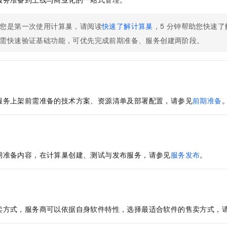
服务生态伙伴
视觉 Coding、空间感知、多模态思考等全面升级
1M上下文，专为长程任务能力而生
云工开物
企业应用
Night Plan 支持 Qwen 3.8-Max
AI 办公
NEW
Red Hat
30+ 款产品免费体验
夜间 5 折，Qwen/Meoo/TokenPlan 客户专享
AI智能应用
科研合作
您是第一次使用计算巢，请阅读
快速了解计算巢
，5
分钟帮助您快速了
ERP
堂（旗舰版）
SUSE
智能客服
需快速验证基础功能，可优先完成前期准备、服务创建两阶段。
AI 应用构建
大模型原生
CRM
2个月
自动承接线索
建站小程序
Qoder
大模型服务平台百炼-应用模版
OA 办公系统
HOT
NEW
面向真实软件
个人版上线、团队版降价；千问3.8-Max首发发尝鲜
丰富多元化的应用模版和解决方案
力提升
财税管理
模板建站
万有无界
大模型服务平台百炼-智能体
服务上架前需准备的技术方案、资源清单及部署配置，请参见
前期准备
400电话
定制建站
的模型效果
灵活可视化地构建企业级 Agent
方案
广告营销
模板小程序
秒悟
人工智能平台 PAI
定制小程序
云端极速 AI 
新一代 AI 视频生成模型，深度适配广告营销等场景
AI Native 的算法工程平台，一站式完成建模、训练、推理服务部署
期准备内容，在计算巢创建、测试与发布服务，请参见
服务发布
。
APP 开发
建站系统
AI 应用
10分钟微调：让0.6B模型媲美235B模型
多模态数据信
卖方式，服务商可以依据自身软件特性，选择最适合软件的售卖方式，
依托云原生高可用架构,实现Dify私有化部署
用1%尺寸在特定领域达到大模型90%以上效果