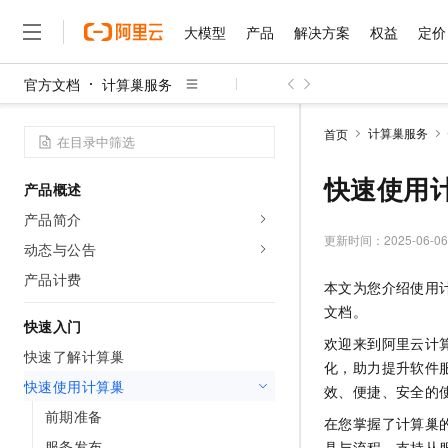
大模型
产品
解决方案
权益
定价
官方文档
计算巢服务
大模型
产品
解决方案
权益
定价
云市场
伙伴
服务
了解阿里云
精选产品
精选解决方案
普惠上云
产品定价
精选商城
成为销售伙伴
售前咨询
为什么选择阿里云
千问AI平台
计算巢服务
首页
了解云产品的定价详情
大模型服务平台百炼
千问办公，解锁你的工作
普惠上云 官方力荐
分销伙伴
在线服务
网站建设
什么是云计算
大
大模型服务与应用平台
企业级Agent产品，直接
云服务器38元/年起，超
快速使用
产品概述
咨询伙伴
多端小程序
技术领先
云上成本管理
售后服务
千问大模型
Agency Agents：拥
官方推荐返现计划
大模型
产品简介
大模型
精选产品
精选解决方案
Salesforce 国际版订阅
稳定可靠
管理和优化成本
多元化、高性能、安全可靠
推荐新用户得奖励，单订单
更新时间：
2025-06-06
销售伙伴合作计划
动态与公告
自助服务
友盟天域
安全合规
人工智能与机器学习
AI
文本生成
无影云电脑
HappyHorse 打造一
云工开物
产品计费
本文为您介绍使用
无影生态合作计划
在线服务
观测云
分析师报告
随时随地安全接入的云上超
高校专属算力普惠，学生认
计算
互联网应用开发
Qwen3.8-Max
文档。
HOT
Salesforce On Alibaba C
工单服务
快速入门
智能体时代全能旗舰模型
Tuya 物联网平台阿里云
研究报告与白皮书
云解析DNS
快速拥有专属 OpenClaw
欢迎来到阿里云计
Consulting Partner 合
大数据
容器
快速了解计算巢
免费试用
短信专区
化，助力提升软件
蓝凌 OA
Qwen3.7-Plus
AI 大模型销售与服务生
快速使用计算巢
现代化应用
存储
天池大赛
效、便捷、安全的
能看、能想、能动手的多模
云原生大数据计算服务 Max
解决方案免费试用 新老
电子合同
前期准备
在您掌握了计算巢
面向分析的企业级SaaS模
最高领取价值200元试用
安全
网络与CDN
AI 算法大赛
Qwen3-VL-Plus
畅捷通
服务发布
具与流程，支持从