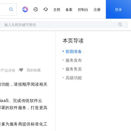
文档
备案
控制台
注册
登录
输入文档关键字查找
验
作计划
器
AI 活动
专业服务
服务伙伴合作计划
开发者社区
加入我们
服务平台百炼
阿里云 OPC 创新助力计划
本页导读
（1）
一站式生成采购清单，支持单品或批量购买
S
io：打造专属 AI 语音助手
S产品伙伴计划（繁花）
峰会
造的大模型服务与应用开发平台
轻量应用服务器
一句话生成原生可编辑精美 PPT 文稿
AI 生产力先锋
Al MaaS 服务伙伴赋能合作
域名
博文
Careers
至高可申请百万元
前期准备
性可伸缩的云计算服务
开启高性价比 AI 编程新体验
Qwen-Audio-3.0-Realtime 端到端实时语音角色扮演
输入一句话想法, 轻松生成专业的 PPT
先锋实践拓展 AI 生产力的边界
快速构建应用程序和网站，即刻迈出上云第一步
Token 补贴，五大权
计划
海大会
伙伴信用分合作计划
商标
问答
社会招聘
服务发布
益加速 OPC 成功
S
eek-V4-Pro
数字证书管理服务（原SSL证书）
一键部署幻兽帕鲁游戏服务器
飞天发布时刻
HOT
划
备案
电子书
校园招聘
服务售卖
pSeek-V4-Pro
视频创作，一键激活电商全链路生产力
全托管，含MySQL、PostgreSQL、SQL Server、MariaDB多引擎
实现全站HTTPS，呈现可信的WEB访问
一键购买专属联机服务器，轻松开启游戏
所见，即是所愿
我的收藏
产品详情
更多支持
划
公司注册
镜像站
高级功能
视频生成
语音识别与合成
专属 QwenPaw
短信服务
漫剧工坊：一站式动画创作平台
AI 实训营
HOT
级功能，请按顺序阅读相关
合作伙伴培训与认证
划
上云迁移
的智能体编程平台
站生成，高效打造优质广告素材
从聊天伙伴进化为能主动干活的本地数字员工
快速生产连贯的高质量长漫剧
从基础到进阶，Agent 创客手把手教你
国内短信简单易用，安全可靠，秒级触达，全球覆盖200+国家和地区。
e-1.1-T2V
Qwen3-TTS-Flash
lScope
我要反馈
查询合作伙伴
畅细腻的高质量视频
离线语音合成大模型，多语言方言自适应，低延迟高稳定
n Alibaba Cloud ISV 合作
代维服务
olarDB
建企业门户网站
大数据开发治理平台 DataWorks
10 分钟搭建微信、支付宝小程序
aaS、完成传统软件云
创新加速
ope
登录合作伙伴管理后台
我要建议
站，无忧落地极速上线
以可视化方式快速构建移动和 PC 门户网站
100%兼容MySQL、PostgreSQL，兼容Oracle，支持集中和分布式
高效部署网站，快速应用到小程序
Data Agent 驱动的一站式 Data+AI 开发治理平台
部署的软件服务，打造更高
e-1.1-I2V
Cosyvoice-V3-Flash
安全
畅自然，细节丰富
高表现力语音合成大模型，语音克隆听感自然
我要投诉
上云场景组合购
伴
算巢为服务商提供标准化工
边界网络安全防护产品
漫剧创作，剧本、分镜、视频高效生成
覆盖90%+业务场景，专享组合折扣价
2V
VPN
Fun-ASR