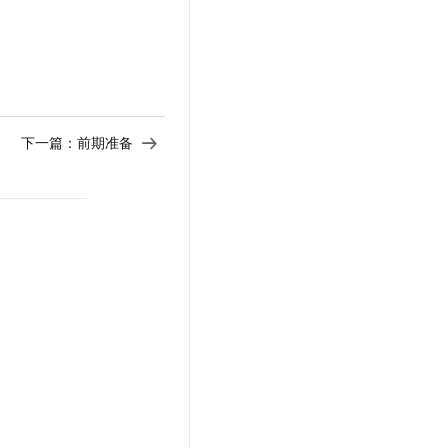
t.diy 一步搞定创意建站
构建大模型应用的安全防护体系
通过自然语言交互简化开发流程,全栈开发支持
通过阿里云安全产品对 AI 应用进行安全防护
下一篇：
前期准备