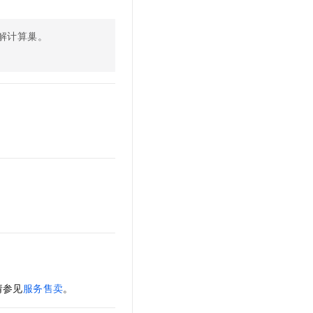
文戏情感细腻自然，动作戏激烈拳拳到肉，实现更强表演能力
支持中英文自由切换，具备更强的噪声鲁棒性
云聚AI 严选权益
SSL 证书
，一键激活高效办公新体验
精选AI产品，从模型到应用全链提效
解计算巢。
堡垒机
AI 用量加速计划
应用
防火墙
、识别商机，让客服更高效、服务更出色。
新老同享，达量后返
千问办公
主机安全
NEW
的智能体编程平台
一站式AI生产力平台
AI 应用及服务市场
伶鹊
。
企业级人与Agent协作平台，接入和调度多个数字员工
智能客服平台，对话机器人、对话分析、智能外呼
AI 应用
大模型服务平台百炼 - 全妙
大模型
应用创作平台
多模态内容创作工具，已接入 DeepSeek
自然语言处理
数据标注
机器学习
息提取
与 AI 智能体进行实时音视频通话
请参见
服务售卖
。
从文本、图片、视频中提取结构化的属性信息
构建支持视频理解的 AI 音视频实时通话应用