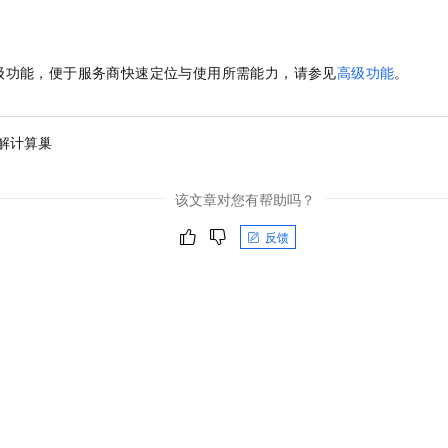
一个 AI 助手
即刻拥有 DeepSeek-R1 满血版
超强辅助，Bol
在企业官网、通讯软件中为客户提供 AI 客服
多种方案随心选，轻松解锁专属 DeepSeek
级功能，便于服务商快速定位与使用所需能力，请参见
高级功能
。
解计算巢
该文章对您有帮助吗？
反馈