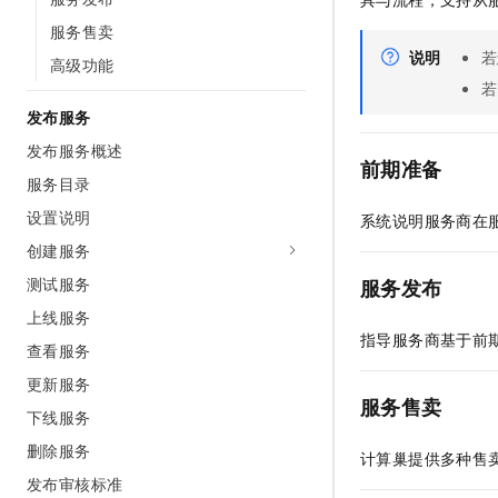
AI 产品 免费试用
网络
安全
云开发大赛
服务售卖
Tableau 订阅
1亿+ 大模型 tokens 和 
说明
若
高级功能
可观测
入门学习赛
中间件
AI空中课堂在线直播课
140+云产品 免费试用
若
大模型服务
上云与迁云
产品新客免费试用，最长1
数据库
发布服务
生态解决方案
千问AI平台-Token Plan
发布服务概述
企业出海
大模型ACA认证体验
大数据计算
前期准备
助力企业全员 AI 认知与能
服务目录
行业生态解决方案
政企业务
媒体服务
千问AI平台-模型体验
设置说明
系统说明服务商在
开发者生态解决方案
在线体验全尺寸、多种模态
创建服务
企业服务与云通信
AI 开发和 AI 应用解决
Happy 系列大模型
测试服务
服务发布
域名与网站
上线服务
指导服务商基于前
终端用户计算
查看服务
更新服务
Serverless
大模型解决方案
服务售卖
下线服务
开发工具
快速部署 Dify，高效搭建 
删除服务
计算巢提供多种售
迁移与运维管理
发布审核标准