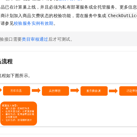
服务生态伙伴
视觉 Coding、空间感知、多模态思考等全面升级
1M上下文，专为长程任务能力而生
云工开物
企业应用
Night Plan 支持 Qwen 3.8-Max
AI 办公
NEW
商品已在计算巢上线，并且必须为私有部署服务或全托管服务。更多信
Red Hat
30+ 款产品免费体验
夜间 5 折，Qwen/Meoo/TokenPlan 客户专享
AI智能应用
科研合作
务商计划加入商品欠费状态的校验功能，需在服务中集成
CheckOutLic
ERP
堂（旗舰版）
SUSE
，请参见
校验服务实例有效期
。
智能客服
AI 应用构建
大模型原生
CRM
2个月
自动承接线索
建站小程序
验接口需要
类目审核通过
后才可测试。
Qoder
大模型服务平台百炼-应用模版
OA 办公系统
HOT
NEW
面向真实软件
个人版上线、团队版降价；千问3.8-Max首发发尝鲜
丰富多元化的应用模版和解决方案
力提升
财税管理
模板建站
万有无界
大模型服务平台百炼-智能体
品流程
400电话
定制建站
的模型效果
灵活可视化地构建企业级 Agent
方案
广告营销
模板小程序
流程如下图所示。
秒悟
人工智能平台 PAI
定制小程序
云端极速 AI 
新一代 AI 视频生成模型，深度适配广告营销等场景
AI Native 的算法工程平台，一站式完成建模、训练、推理服务部署
APP 开发
建站系统
AI 应用
10分钟微调：让0.6B模型媲美235B模型
多模态数据信
依托云原生高可用架构,实现Dify私有化部署
用1%尺寸在特定领域达到大模型90%以上效果