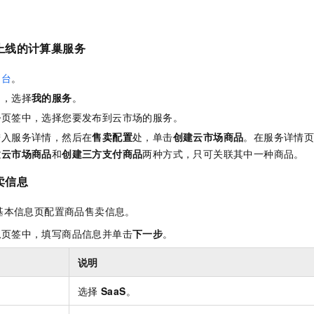
一个 AI 助手
即刻拥有 DeepSeek-R1 满血版
超强辅助，Bol
在企业官网、通讯软件中为客户提供 AI 客服
多种方案随心选，轻松解锁专属 DeepSeek
上线的计算巢服务
制台
。
中，选择
我的服务
。
务
页签中，选择您要发布到云市场的服务。
进入服务详情，然后在
售卖配置
处，单击
创建云市场商品
。在服务详情
建云市场商品
和
创建三方支付商品
两种方式，只可关联其中一种商品。
卖信息
基本信息页配置商品售卖信息。
息
页签中，填写商品信息并单击
下一步
。
说明
选择
SaaS
。