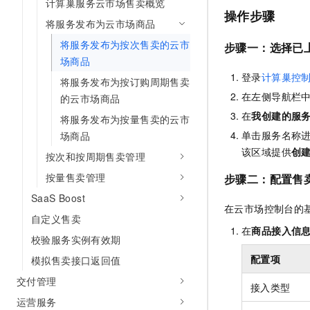
计算巢服务云市场售卖概览
10 分钟在聊天系统中增加
操作步骤
专有云
将服务发布为云市场商品
将服务发布为按次售卖的云市
步骤一：
选择已
场商品
登录
计算巢控
将服务发布为按订购周期售卖
在左侧导航栏
的云市场商品
在
我创建的服
将服务发布为按量售卖的云市
单击服务名称
场商品
该区域提供
创
按次和按周期售卖管理
按量售卖管理
步骤二：配置售
SaaS Boost
在云市场控制台的
自定义售卖
在
商品接入信
校验服务实例有效期
配置项
模拟售卖接口返回值
交付管理
接入类型
运营服务