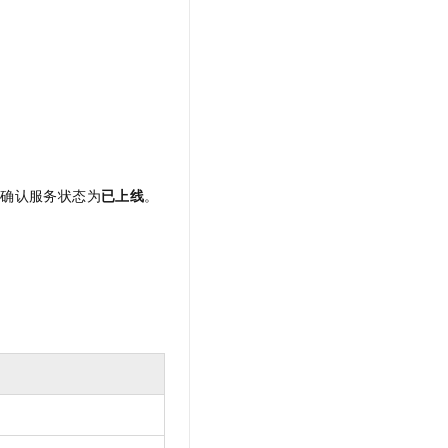
t.diy 一步搞定创意建站
构建大模型应用的安全防护体系
通过自然语言交互简化开发流程,全栈开发支持
通过阿里云安全产品对 AI 应用进行安全防护
页确认服务状态为
已上线
。