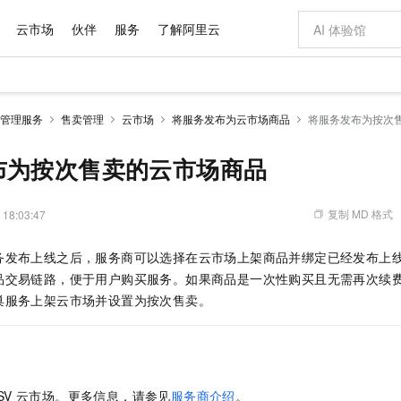
云市场
伙伴
服务
了解阿里云
AI 特惠
数据与 API
成为产品伙伴
企业增值服务
最佳实践
价格计算器
AI 场景体
基础软件
产品伙伴合
阿里云认证
市场活动
配置报价
大模型
管理服务
售卖管理
云市场
将服务发布为云市场商品
将服务发布为按次
自助选配和估算价格
新方式
域名与网站
睿译宝，AI翻译排版一步到位
智启 AI 普惠权益
产品生态集成认证中心
企业支持计划
云上春晚
千问官方 MaaS 平台，为开发者和 Agent 而生，新用户赠送 1 亿 + tokens 额度
云服务器 EC
Qwen Aud
AI Coding
阿里云Maa
2026 阿里云
为企业打
数据集
Windows
大模型认证
模型
NEW
NEW
交付可用成果
值低价云产品抢先购
提供智能易用的域名与建站服务
上传文档即自动完成翻译和格式还原
至高享 1亿+免费 tokens，加速 Al 应用落地
安全可靠、弹
智能编程，一键
布为按次售卖的云市场商品
产品生态伙伴
专家技术服务
云上奥运之旅
弹性计算合作
阿里云中企出
手机三要素
宝塔 Linux
全部认证
价格优势
有专属领域专家
对象存储 OSS
GLM-5.2：长任务时代开源旗舰模型
阿里云 OPC 创新助力计划
云数据库 RD
即刻拥有 DeepS
AI 电商营销
产品生态伙伴工作台
企业增值服务台
云栖战略参考
云存储合作计
云栖大会
身份实名认证
CentOS
训练营
推动算力普惠，释放技术红利
的大模型服务
最高返9万
多领域专家智能体,一键组建 AI 虚拟交付团队
至高百万元 Token 补贴，加速一人公司成长
稳定、安全、高性价比、高性能的云存储服务
真正可用的 1M 上下文,一次完成代码全链路开发
轻松解锁专属 Dee
从图文生成到
复制 MD 格式
 18:03:47
云上的中国
数据库合作计
活动全景
短信
Docker
图片和
站式影视创作平台
人工智能平台 PAI
Hermes Agent，打造自进化智能体
Token Plan 模型订阅计划
Qoder
5 分钟轻松部署
AI 广告创作
企业成长
大模型
NEW
信息公告
务发布上线之后，服务商可以选择在云市场上架商品并绑定已经发布上
看见新力量
云网络合作计
OCR 文字识别
JAVA
级电脑
证享300元代金券
可视化编排打通从文字构思到成片全链路闭环
一站式AI开发、训练和推理服务
自主进化，持久记忆，越用越聪明
Qwen3.8-Max 首发尝鲜，限时加量 10 倍，夜间低至2折
面向真实软件
图文、视频一
Kimi-K3
HappyHors
品交易链路，便于用户购买服务。如果商品是一次性购买且无需再次续
NEW
魔搭 Mode
loud
服务实践
官网公告
Kimi 最新旗舰模型，长程编程与推理利器
让文字生成流
金融模力时刻
Salesforce O
版
巢服务上架云市场并设置为按次售卖。
发票查验
全能环境
Qoder CN
Claude Code + GStack 打造工程团队
千问办公，限时限量积分加倍
云原生数据库 P
低代码高效构
AI 建站
NEW
作计划
计划
创新中心
魔搭 ModelSc
健康状态
让AI从“聊天伙伴”进化为能干活的“数字员工”
覆盖公网/内网、递归/权威、移动APP等全场景解析服务
安装技能 GStack，拥有专属 AI 工程团队
你的AI工作搭子，覆盖日常办公高频场景
基于千问大模型等，支持代码智能生成、研发智能问答
0 代码专业建
客户案例
天气预报查询
操作系统
Deepseek-v4-pro
HappyHors
态合作计划
态智能体模型
旗舰 MoE 大模型，百万上下文与顶尖推理能力
图生视频，流
Compute
同享
容器服务 Kubernetes 版 ACK
万小智 AI 建站低至 15元/月
云防火墙
AI 短剧/漫剧
快递物流查询
WordPress
成为服务伙
高校合作
式云数据仓库
点，立即开启云上创新
提供一站式管理容器应用的 K8s 服务
送.CN域名，送备案服务码
云原生的云上
AI助力短剧
GLM-5.2
Wan2.7-T
SV
云市场。更多信息，请参见
服务商介绍
。
Ubuntu