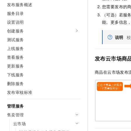
发布服务概述
AI 产品 免费试用
网络
安全
云开发大赛
您需要发布的
Tableau 订阅
1亿+ 大模型 tokens 和 
服务目录
（可选）若服
可观测
入门学习赛
中间件
AI空中课堂在线直播课
设置说明
能。更多信息
140+云产品 免费试用
大模型服务
上云与迁云
产品新客免费试用，最长1
数据库
创建服务
生态解决方案
说明
校
千问AI平台-Token Plan
测试服务
企业出海
大模型ACA认证体验
大数据计算
助力企业全员 AI 认知与能
上线服务
行业生态解决方案
政企业务
媒体服务
千问AI平台-模型体验
查看服务
发布云市场商
开发者生态解决方案
在线体验全尺寸、多种模态
更新服务
企业服务与云通信
AI 开发和 AI 应用解决
商品在云市场发布
Happy 系列大模型
下线服务
域名与网站
删除服务
终端用户计算
发布审核标准
Serverless
大模型解决方案
管理服务
开发工具
售卖管理
快速部署 Dify，高效搭建 
云市场
迁移与运维管理