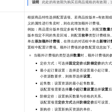
说明
此处的有效期为购买后商品规格的有效期，
根据商品特性选择配置该项。若商品按版本+有效期或
义的属性进行售卖时，则在此增加额外计费项。
例如：商品需分版本指定多账号数售卖，则配置
数量
版本指定不同的售卖区域，则配置
枚举
类型计费模块
单击
添加额外计费项
，在弹出的对话框中单击
新增计
置框中配置计费项。额外计费项的参数配置信息如下
当额外计费项的类型选择
数量
时，额外计费项的
定价方式：可选择
固定定价
或
阶梯定价
的方
最小起订量设置：选择是否设置最小起订量。
小资源数要求，则推荐选择
设置
。
起售数：设置资源的最小起售数量。
该配置项需要选择
最小起订量设置
选择
设置
阶梯定价：设置购买数量与价格的关系。
该配置项需
定价方式
选择
阶梯定价
后可设置
新购价：设置新购买资源的单价。