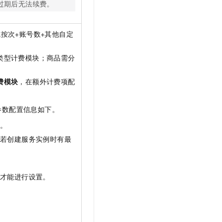
过期后无法续费。
按次+账号数+其他自定
类型计费模块；商品需分
。
费模块
，在额外计费项配
。
参数配置信息如下。
式。
若创建服务实例时有最
后才能进行设置。
。