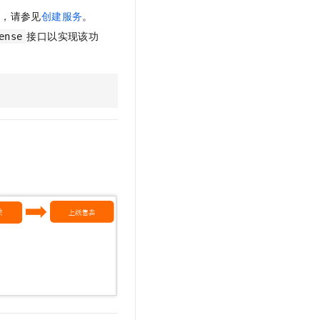
文戏情感细腻自然，动作戏激烈拳拳到肉，实现更强表演能力
支持中英文自由切换，具备更强的噪声鲁棒性
云聚AI 严选权益
SSL 证书
息，请参见
创建服务
。
，一键激活高效办公新体验
精选AI产品，从模型到应用全链提效
接口以实现该功
ense
堡垒机
AI 用量加速计划
应用
防火墙
、识别商机，让客服更高效、服务更出色。
新老同享，达量后返
千问办公
主机安全
NEW
的智能体编程平台
一站式AI生产力平台
AI 应用及服务市场
伶鹊
企业级人与Agent协作平台，接入和调度多个数字员工
智能客服平台，对话机器人、对话分析、智能外呼
AI 应用
大模型服务平台百炼 - 全妙
大模型
应用创作平台
多模态内容创作工具，已接入 DeepSeek
自然语言处理
数据标注
机器学习
息提取
与 AI 智能体进行实时音视频通话
从文本、图片、视频中提取结构化的属性信息
构建支持视频理解的 AI 音视频实时通话应用