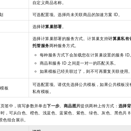
自定义商品名称。
划
可选配置项。选择尚未关联商品的加速方案
ID。
式
选择
计算巢部署
。
选择计算巢部署的服务方式。计算巢支持
计算巢私有
托管服务
两种服务方式。
每种服务方式下会加载您在计算巢设置的服务
ID
商品和服务
ID
之间是一对一的匹配关系。
如果模板已经关联过了，则不可再重复关联使用
可选配置项。请优先选择公共模板，如果公共模板没
程模板
私有模板。
息
页签中，填写参数并单击
下一步
。
商品图片
提供两种上传方式：
选择
时，可从白色、橙色、浅蓝色、蓝紫色、紫色、绿色、灰色、黑色共 8
与背景色组合展示。