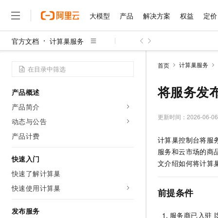
大模型
产品
解决方案
权益
定价
官方文档
计算巢服务
大模型
产品
解决方案
权益
定价
云市场
伙伴
服务
了解阿里云
精选产品
精选解决方案
普惠上云
产品定价
精选商城
成为销售伙伴
售前咨询
为什么选择阿里云
千问AI平台
计算巢服务
首页
了解云产品的定价详情
大模型服务平台百炼
千问办公，解锁你的工作
普惠上云 官方力荐
分销伙伴
在线服务
网站建设
什么是云计算
大
大模型服务与应用平台
企业级Agent产品，直接
云服务器38元/年起，超
将服务发
产品概述
咨询伙伴
多端小程序
技术领先
云上成本管理
售后服务
千问大模型
Agency Agents：拥
官方推荐返现计划
大模型
产品简介
大模型
精选产品
精选解决方案
Salesforce 国际版订阅
稳定可靠
管理和优化成本
多元化、高性能、安全可靠
推荐新用户得奖励，单订单
更新时间：
2026-06-06
销售伙伴合作计划
动态与公告
自助服务
友盟天域
安全合规
人工智能与机器学习
AI
文本生成
无影云电脑
HappyHorse 打造一
云工开物
产品计费
计算巢控制台将服
无影生态合作计划
在线服务
观测云
分析师报告
随时随地安全接入的云上超
高校专属算力普惠，学生认
计算
互联网应用开发
Qwen3.8-Max
服务和云市场的商
HOT
Salesforce On Alibaba C
工单服务
快速入门
智能体时代全能旗舰模型
Tuya 物联网平台阿里云
研究报告与白皮书
文介绍如何将计算
云解析DNS
快速拥有专属 OpenClaw
Consulting Partner 合
大数据
容器
快速了解计算巢
免费试用
短信专区
蓝凌 OA
Qwen3.7-Plus
AI 大模型销售与服务生
快速使用计算巢
现代化应用
存储
天池大赛
前提条件
能看、能想、能动手的多模
云原生大数据计算服务 Max
解决方案免费试用 新老
电子合同
面向分析的企业级SaaS模
最高领取价值200元试用
安全
网络与CDN
发布服务
AI 算法大赛
Qwen3-VL-Plus
服务商已入驻
I
畅捷通