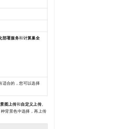
化部署服务
和
计算巢全
。
。
有适合的，您可以选择
背景图上传
和
自定义上传
。
 种背景色中选择，再上传