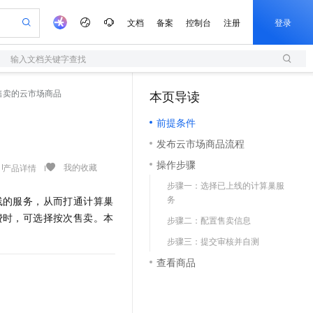
文档
备案
控制台
注册
登录
输入文档关键字查找
验
作计划
器
AI 活动
专业服务
服务伙伴合作计划
开发者社区
加入我们
服务平台百炼
阿里云 OPC 创新助力计划
售卖的云市场商品
本页导读
（1）
一站式生成采购清单，支持单品或批量购买
S
io：打造专属 AI 语音助手
S产品伙伴计划（繁花）
峰会
造的大模型服务与应用开发平台
轻量应用服务器
一句话生成原生可编辑精美 PPT 文稿
AI 生产力先锋
Al MaaS 服务伙伴赋能合作
域名
博文
Careers
至高可申请百万元
前提条件
性可伸缩的云计算服务
开启高性价比 AI 编程新体验
Qwen-Audio-3.0-Realtime 端到端实时语音角色扮演
输入一句话想法, 轻松生成专业的 PPT
先锋实践拓展 AI 生产力的边界
快速构建应用程序和网站，即刻迈出上云第一步
Token 补贴，五大权
计划
海大会
伙伴信用分合作计划
商标
问答
社会招聘
发布云市场商品流程
益加速 OPC 成功
S
eek-V4-Pro
数字证书管理服务（原SSL证书）
一键部署幻兽帕鲁游戏服务器
飞天发布时刻
HOT
划
备案
电子书
校园招聘
操作步骤
pSeek-V4-Pro
视频创作，一键激活电商全链路生产力
全托管，含MySQL、PostgreSQL、SQL Server、MariaDB多引擎
实现全站HTTPS，呈现可信的WEB访问
一键购买专属联机服务器，轻松开启游戏
所见，即是所愿
我的收藏
产品详情
更多支持
划
公司注册
镜像站
步骤一：选择已上线的计算巢服
视频生成
语音识别与合成
专属 QwenPaw
短信服务
漫剧工坊：一站式动画创作平台
AI 实训营
HOT
务
线的服务，从而打通计算巢
合作伙伴培训与认证
划
上云迁移
的智能体编程平台
站生成，高效打造优质广告素材
从聊天伙伴进化为能主动干活的本地数字员工
快速生产连贯的高质量长漫剧
从基础到进阶，Agent 创客手把手教你
国内短信简单易用，安全可靠，秒级触达，全球覆盖200+国家和地区。
e-1.1-T2V
Qwen3-TTS-Flash
费时，可选择按次售卖。本
lScope
步骤二：配置售卖信息
我要反馈
查询合作伙伴
畅细腻的高质量视频
离线语音合成大模型，多语言方言自适应，低延迟高稳定
n Alibaba Cloud ISV 合作
代维服务
olarDB
建企业门户网站
大数据开发治理平台 DataWorks
10 分钟搭建微信、支付宝小程序
步骤三：提交审核并自测
创新加速
ope
登录合作伙伴管理后台
我要建议
站，无忧落地极速上线
以可视化方式快速构建移动和 PC 门户网站
100%兼容MySQL、PostgreSQL，兼容Oracle，支持集中和分布式
高效部署网站，快速应用到小程序
Data Agent 驱动的一站式 Data+AI 开发治理平台
e-1.1-I2V
Cosyvoice-V3-Flash
查看商品
安全
畅自然，细节丰富
高表现力语音合成大模型，语音克隆听感自然
我要投诉
上云场景组合购
伴
边界网络安全防护产品
漫剧创作，剧本、分镜、视频高效生成
覆盖90%+业务场景，专享组合折扣价
2V
VPN
Fun-ASR