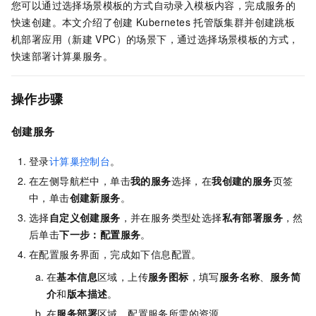
您可以通过选择场景模板的方式自动录入模板内容，完成服务的
快速创建。本文介绍了创建
Kubernetes
托管版集群并创建跳板
机部署应用（新建
VPC）的场景下，通过选择场景模板的方式，
快速部署计算巢服务。
操作步骤
创建服务
登录
计算巢控制台
。
在左侧导航栏中，单击
我的服务
选择，在
我创建的服务
页签
中，单击
创建新服务
。
选择
自定义创建服务
，并在服务类型处选择
私有部署服务
，然
后单击
下一步：配置服务
。
在配置服务界面，完成如下信息配置。
在
基本信息
区域，上传
服务图标
，填写
服务名称
、
服务简
介
和
版本描述
。
在
服务部署
区域，配置服务所需的资源。