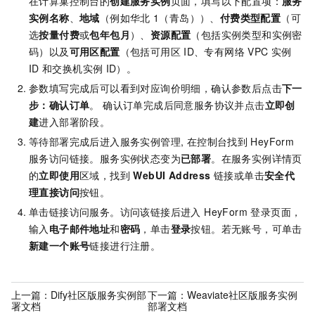
在计算巢控制台的
创建服务实例
页面，填写以下配置项：
服务
实例名称
、
地域
（例如华北
1（青岛））、
付费类型配置
（可
选
按量付费
或
包年包月
）、
资源配置
（包括实例类型和实例密
码）以及
可用区配置
（包括可用区
ID、专有网络
VPC
实例
ID
和交换机实例
ID）。
参数填写完成后可以看到对应询价明细，确认参数后点击
下一
步：确认订单
。 确认订单完成后同意服务协议并点击
立即创
建
进入部署阶段。
等待部署完成后进入服务实例管理, 在控制台找到
HeyForm
服务访问链接。服务实例状态变为
已部署
。在服务实例详情页
的
立即使用
区域，找到
WebUI Address
链接或单击
安全代
理直接访问
按钮。
单击链接访问服务。访问该链接后进入 HeyForm 登录页面，
输入
电子邮件地址
和
密码
，单击
登录
按钮。若无账号，可单击
新建一个账号
链接进行注册。
上一篇：
Dify社区版服务实例部
下一篇：
Weaviate社区版服务实例
署文档
部署文档