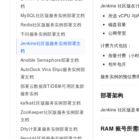
AI 产品 免费试用
网络
Jenkins
社区版在
档
安全
云开发大赛
Tableau 订阅
1亿+ 大模型 tokens 和 
MySQL社区版服务实例部署文档
所选
vCPU
与
可观测
入门学习赛
中间件
AI空中课堂在线直播课
140+云产品 免费试用
磁盘容量
Redis社区版服务实例部署文档
大模型服务
上云与迁云
产品新客免费试用，最长1
数据库
公网带宽
千问服务实例部署文档
生态解决方案
千问AI平台-Token Plan
企业出海
Jenkins社区版服务实例部署文
大模型ACA认证体验
大数据计算
计费方式包括：
档
助力企业全员 AI 认知与能
行业生态解决方案
按量付费（小
政企业务
媒体服务
千问AI平台-模型体验
Ansible Semaphore部署文档
开发者生态解决方案
包年包月
在线体验全尺寸、多种模态
AutoDock Vina Ehpc服务实例部
企业服务与云通信
AI 开发和 AI 应用解决
服务实例的预估费
署文档
Happy 系列大模型
域名与网站
部署云数据库TiDB单可用区集群
服务实例
部署架构
终端用户计算
kafka社区版服务实例部署文档
Serverless
大模型解决方案
Jenkins
社区版是
ZooKeeper社区版服务实例部署
文档
开发工具
快速部署 Dify，高效搭建 
RAM
账号所需
Dify计算巢服务实例部署文档
迁移与运维管理
Neo4j社区版服务实例部署文档