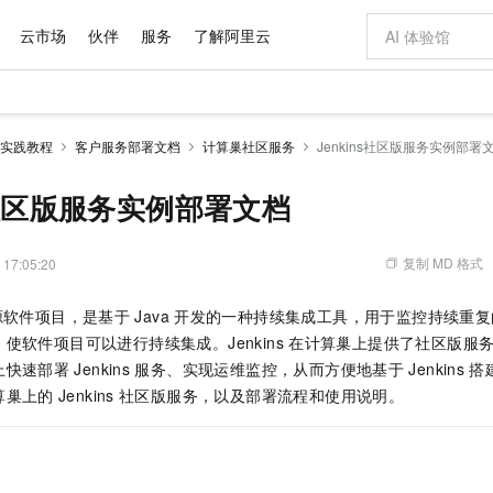
云市场
伙伴
服务
了解阿里云
AI 特惠
数据与 API
成为产品伙伴
企业增值服务
最佳实践
价格计算器
AI 场景体
基础软件
产品伙伴合
阿里云认证
市场活动
配置报价
大模型
实践教程
客户服务部署文档
计算巢社区服务
Jenkins社区版服务实例部署
自助选配和估算价格
步到位
域名与网站
智启 AI 普惠权益
产品生态集成认证中心
企业支持计划
云上春晚
Qwen Audio：打造专属 AI 语音助手
千问官方 MaaS 平台，为开发者和 Agent 而生，新用户赠送 1 亿 + tokens 额度
云服务器 EC
一句话生成原生
AI Coding
阿里云Maa
2026 阿里云
为企业打
数据集
Windows
大模型认证
模型
NEW
NEW
格式还原
值低价云产品抢先购
提供智能易用的域名与建站服务
至高享 1亿+免费 tokens，加速 Al 应用落地
Qwen-Audio-3.0-Realtime 端到端实时语音角色扮演
安全可靠、弹
输入一句话想法,
智能编程，一键
ns社区版服务实例部署文档
产品生态伙伴
专家技术服务
云上奥运之旅
弹性计算合作
阿里云中企出
手机三要素
宝塔 Linux
全部认证
价格优势
开源旗舰模型
对象存储 OSS
即刻拥有 DeepSeek-V4-Pro
阿里云 OPC 创新助力计划
云数据库 RD
一键部署幻兽
AI 电商营销
产品生态伙伴工作台
企业增值服务台
云栖战略参考
云存储合作计
云栖大会
身份实名认证
CentOS
训练营
推动算力普惠，释放技术红利
的大模型服务
最高返9万
真正可用的 1M 上下文,一次完成代码全链路开发
轻松解锁专属 DeepSeek-V4-Pro
至高百万元 Token 补贴，加速一人公司成长
稳定、安全、高性价比、高性能的云存储服务
一键购买专属
从图文生成到
复制 MD 格式
 17:05:20
云上的中国
数据库合作计
活动全景
短信
Docker
图片和
自进化智能体
人工智能平台 PAI
5 分钟轻松部署专属 QwenPaw
Token Plan 模型订阅计划
Qoder
高效搭建 AI
AI 广告创作
企业成长
大模型
NEW
HOT
信息公告
源软件项目，是基于
Java
开发的一种持续集成工具，用于监控持续重复
看见新力量
云网络合作计
OCR 文字识别
JAVA
级电脑
越聪明
证享300元代金券
一站式AI开发、训练和推理服务
Qwen3.8-Max 首发尝鲜，限时加量 10 倍，夜间低至2折
从聊天伙伴进化为能主动干活的本地数字员工
面向真实软件
图文、视频一
Kimi-K3
HappyHors
使软件项目可以进行持续集成。Jenkins
在计算巢上提供了社区版服
NEW
魔搭 Mode
loud
服务实践
官网公告
Kimi 最新旗舰模型，长程编程与推理利器
让文字生成流
金融模力时刻
Salesforce O
版
上快速部署
Jenkins
发票查验
服务、实现运维监控，从而方便地基于
全能环境
Jenkins
搭
Qoder CN
Claude Code + GStack 打造工程团队
千问办公，限时限量积分加倍
云原生数据库 P
低代码高效构
AI 建站
NEW
作计划
计划
算巢上的
Jenkins
社区版服务，以及部署流程和使用说明。
创新中心
魔搭 ModelSc
健康状态
让AI从“聊天伙伴”进化为能干活的“数字员工”
覆盖公网/内网、递归/权威、移动APP等全场景解析服务
安装技能 GStack，拥有专属 AI 工程团队
你的AI工作搭子，覆盖日常办公高频场景
基于千问大模型等，支持代码智能生成、研发智能问答
0 代码专业建
客户案例
天气预报查询
操作系统
Deepseek-v4-pro
HappyHors
态合作计划
态智能体模型
旗舰 MoE 大模型，百万上下文与顶尖推理能力
图生视频，流
Compute
同享
容器服务 Kubernetes 版 ACK
万小智 AI 建站低至 15元/月
云防火墙
AI 短剧/漫剧
快递物流查询
WordPress
成为服务伙
高校合作
式云数据仓库
点，立即开启云上创新
提供一站式管理容器应用的 K8s 服务
送.CN域名，送备案服务码
云原生的云上
AI助力短剧
GLM-5.2
Wan2.7-T
Ubuntu