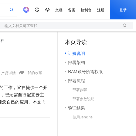
文档
备案
控制台
注册
登录
输入文档关键字查找
验
作计划
器
AI 活动
专业服务
服务伙伴合作计划
开发者社区
加入我们
服务平台百炼
阿里云 OPC 创新助力计划
文档
本页导读
（1）
一站式生成采购清单，支持单品或批量购买
S
可编辑精美 PPT 文稿
S产品伙伴计划（繁花）
峰会
造的大模型服务与应用开发平台
轻量应用服务器
Agency Agents：拥有专属领域专家
AI 生产力先锋
Al MaaS 服务伙伴赋能合作
域名
博文
Careers
至高可申请百万元
计费说明
性可伸缩的云计算服务
 轻松生成专业的 PPT
开启高性价比 AI 编程新体验
先锋实践拓展 AI 生产力的边界
快速构建应用程序和网站，即刻迈出上云第一步
多领域专家智能体,一键组建 AI 虚拟交付团队
Token 补贴，五大权
计划
海大会
伙伴信用分合作计划
商标
问答
社会招聘
部署架构
益加速 OPC 成功
S
帕鲁游戏服务器
数字证书管理服务（原SSL证书）
HappyHorse 打造一站式影视创作平台
飞天发布时刻
HOT
划
备案
电子书
校园招聘
RAM账号所需权限
联机服务器，轻松开启游戏
视频创作，一键激活电商全链路生产力
全托管，含MySQL、PostgreSQL、SQL Server、MariaDB多引擎
实现全站 HTTPS，呈现可信的 Web 访问
所见，即是所愿
可视化编排打通从文字构思到成片全链路闭环
我的收藏
产品详情
更多支持
划
公司注册
镜像站
部署流程
视频生成
语音识别与合成
 智能体与工作流应用
短信服务
漫剧工坊：一站式动画创作平台
AI 实训营
的工作，旨在提供一个开
合作伙伴培训与认证
部署步骤
划
上云迁移
的智能体编程平台
站生成，高效打造优质广告素材
通过阿里云百炼高效搭建AI应用,助力高效开发
快速生产连贯的高质量长漫剧
从基础到进阶，Agent 创客手把手教你
国内短信简单易用，安全可靠，秒级触达，全球覆盖200+国家和地区。
e-1.1-T2V
Qwen3-TTS-Flash
务，您无需自行配置云主
lScope
我要反馈
查询合作伙伴
部署参数说明
畅细腻的高质量视频
离线语音合成大模型，多语言方言自适应，低延迟高稳定
n Alibaba Cloud ISV 合作
建您自己的应用。本文向
代维服务
olarDB
建企业门户网站
大数据开发治理平台 DataWorks
10 分钟搭建微信、支付宝小程序
验证结果
创新加速
ope
登录合作伙伴管理后台
我要建议
站，无忧落地极速上线
以可视化方式快速构建移动和 PC 门户网站
100%兼容MySQL、PostgreSQL，兼容Oracle，支持集中和分布式
高效部署网站，快速应用到小程序
Data Agent 驱动的一站式 Data+AI 开发治理平台
e-1.1-I2V
Cosyvoice-V3-Flash
使用Jenkins
安全
畅自然，细节丰富
高表现力语音合成大模型，语音克隆听感自然
我要投诉
上云场景组合购
伴
边界网络安全防护产品
漫剧创作，剧本、分镜、视频高效生成
覆盖90%+业务场景，专享组合折扣价
2V
VPN
Fun-ASR