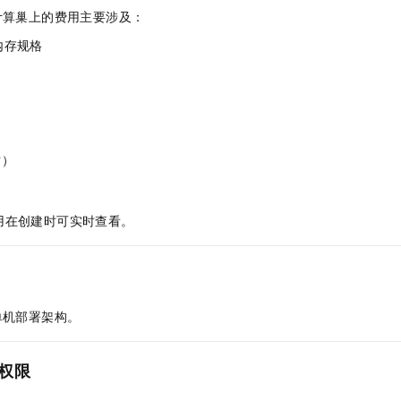
服务生态伙伴
视觉 Coding、空间感知、多模态思考等全面升级
1M上下文，专为长程任务能力而生
云工开物
企业应用
Night Plan 支持 Qwen 3.8-Max
AI 办公
NEW
计算巢上的费用主要涉及：
Red Hat
30+ 款产品免费体验
夜间 5 折，Qwen/Meoo/TokenPlan 客户专享
AI智能应用
科研合作
内存规格
ERP
堂（旗舰版）
SUSE
智能客服
AI 应用构建
大模型原生
CRM
2个月
自动承接线索
建站小程序
Qoder
大模型服务平台百炼-应用模版
OA 办公系统
HOT
NEW
面向真实软件
个人版上线、团队版降价；千问3.8-Max首发发尝鲜
丰富多元化的应用模版和解决方案
力提升
财税管理
模板建站
时）
万有无界
大模型服务平台百炼-智能体
400电话
定制建站
的模型效果
灵活可视化地构建企业级 Agent
方案
广告营销
模板小程序
用在创建时可实时查看。
秒悟
人工智能平台 PAI
定制小程序
云端极速 AI 
新一代 AI 视频生成模型，深度适配广告营销等场景
AI Native 的算法工程平台，一站式完成建模、训练、推理服务部署
APP 开发
建站系统
单机部署架构。
AI 应用
10分钟微调：让0.6B模型媲美235B模型
多模态数据信
权限
依托云原生高可用架构,实现Dify私有化部署
用1%尺寸在特定领域达到大模型90%以上效果