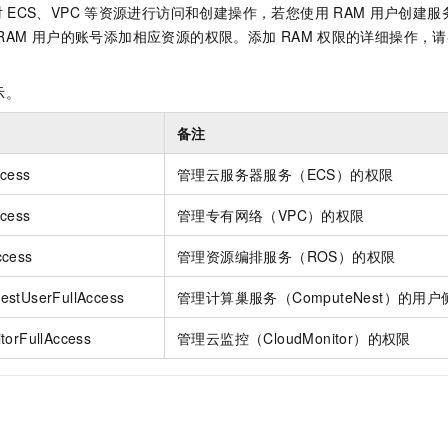
一个 AI 助手
即刻拥有 DeepSeek-R1 满血版
超强辅助，Bol
对
ECS、VPC
等资源进行访问和创建操作，若您使用
RAM
用户创建服
在企业官网、通讯软件中为客户提供 AI 客服
多种方案随心选，轻松解锁专属 DeepSeek
RAM
用户的账号添加相应资源的权限。添加
RAM
权限的详细操作，请
示。
备注
ccess
管理云服务器服务（ECS）的权限
ccess
管理专有网络（VPC）的权限
ccess
管理资源编排服务（ROS）的权限
estUserFullAccess
管理计算巢服务（ComputeNest）的用
torFullAccess
管理云监控（CloudMonitor）的权限