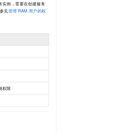
t.diy 一步搞定创意建站
构建大模型应用的安全防护体系
务实例，需要在创建服务
通过自然语言交互简化开发流程,全栈开发支持
通过阿里云安全产品对 AI 应用进行安全防护
参见
管理
RAM
用户的权
户侧权限