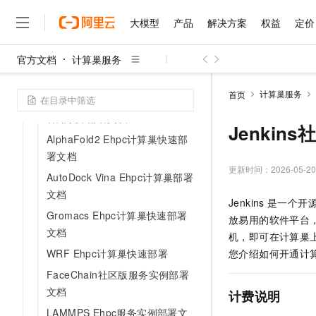
LLM+ADB快速构建企业专属
Chatbot
大模型
产品
解决方案
权益
定价
WordPress社区版服务实例部署
官方文档
计算巢服务
PAI+NAS搭建AIGC绘画应用部
大模型
产品
解决方案
权益
定价
云市场
伙伴
服务
了解阿里云
精选产品
精选解决方案
普惠上云
产品定价
精选商城
成为销售伙伴
售前咨询
为什么选择阿里云
署文档
千问AI平台
计算巢服务
首页
Hologres+PAI一键部署企业级问
了解云产品的定价详情
大模型服务平台百炼
睿译宝，AI翻译排版一
普惠上云 官方力荐
分销伙伴
在线服务
网站建设
什么是云计算
大
答知识库部署文档
大模型服务与应用平台
上传文档即自动完成翻译和
云服务器38元/年起，超
Jenki
咨询伙伴
多端小程序
技术领先
AlphaFold2 Ehpc计算巢快速部
云上成本管理
售后服务
千问大模型
GLM-5.2：长任务时代
官方推荐返现计划
大模型
署文档
大模型
精选产品
精选解决方案
Salesforce 国际版订阅
稳定可靠
管理和优化成本
多元化、高性能、安全可靠
推荐新用户得奖励，单订单
更新时间：
2026-05-20
销售伙伴合作计划
AutoDock Vina Ehpc计算巢部署
自助服务
友盟天域
安全合规
人工智能与机器学习
AI
文本生成
文档
无影云电脑
Hermes Agent，打造
云工开物
Jenkins
是一个开
无影生态合作计划
在线服务
观测云
分析师报告
随时随地安全接入的云上超
自主进化，持久记忆，越用
高校专属算力普惠，学生认
Gromacs Ehpc计算巢快速部署
计算
互联网应用开发
Qwen3.8-Max
放易用的软件平台，
HOT
Salesforce On Alibaba C
工单服务
文档
智能体时代全能旗舰模型
Tuya 物联网平台阿里云
研究报告与白皮书
机，即可在计算巢
云解析DNS
快速拥有专属 OpenClaw
Consulting Partner 合
大数据
容器
免费试用
WRF Ehpc计算巢快速部署
您介绍如何开通计
短信专区
蓝凌 OA
Qwen3.7-Plus
AI 大模型销售与服务生
现代化应用
存储
FaceChain社区版服务实例部署
天池大赛
能看、能想、能动手的多模
云原生大数据计算服务 Max
解决方案免费试用 新老
电子合同
文档
计费说明
面向分析的企业级SaaS模
最高领取价值200元试用
安全
网络与CDN
AI 算法大赛
Qwen3-VL-Plus
LAMMPS Ehpc服务实例部署文
畅捷通