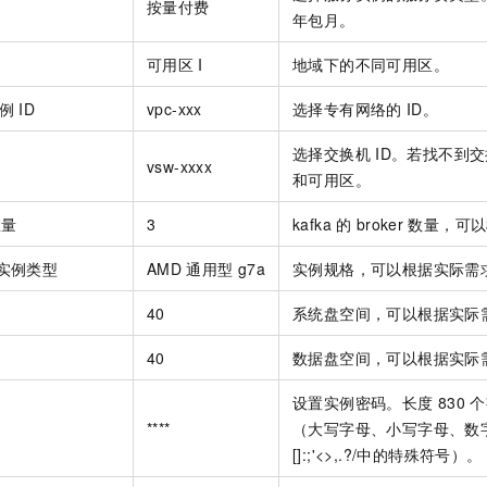
按量付费
年包月。
可用区
I
地域下的不同可用区。
例
ID
vpc-xxx
选择专有网络的
ID。
选择交换机
ID。若找不到
vsw-xxxx
和可用区。
数量
3
kafka
的
broker
数量，可以
实例类型
AMD
通用型
g7a
实例规格，可以根据实际需
间
40
系统盘空间，可以根据实际
间
40
数据盘空间，可以根据实际
设置实例密码。长度
830
个
****
（大写字母、小写字母、数字、()
[]:;'<>,.?/中的特殊符号）。