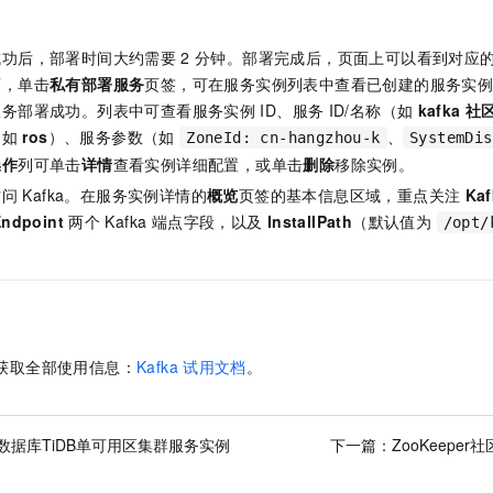
。
成功后，部署时间大约需要
2
分钟。部署完成后，页面上可以看到对应
面，单击
私有部署服务
页签，可在服务实例列表中查看已创建的服务实
服务部署成功。列表中可查看服务实例
ID、服务
ID/名称（如
kafka
社
（如
ros
）、服务参数（如
、
ZoneId: cn-hangzhou-k
SystemDis
操作
列可单击
详情
查看实例详细配置，或单击
删除
移除实例。
访问
Kafka。在服务实例详情的
概览
页签的基本信息区域，重点关注
Kaf
Endpoint
两个 Kafka 端点字段，以及
InstallPath
（默认值为
/opt/
获取全部使用信息：
Kafka
试用文档
。
数据库TiDB单可用区集群服务实例
下一篇：
ZooKeepe