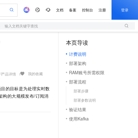
文档
备案
控制台
注册
登录
输入文档关键字查找
验
作计划
器
AI 活动
专业服务
服务伙伴合作计划
开发者社区
加入我们
服务平台百炼
阿里云 OPC 创新助力计划
档
本页导读
（1）
一站式生成采购清单，支持单品或批量购买
S
io：打造专属 AI 语音助手
S产品伙伴计划（繁花）
峰会
造的大模型服务与应用开发平台
轻量应用服务器
一句话生成原生可编辑精美 PPT 文稿
AI 生产力先锋
Al MaaS 服务伙伴赋能合作
域名
博文
Careers
至高可申请百万元
计费说明
性可伸缩的云计算服务
开启高性价比 AI 编程新体验
Qwen-Audio-3.0-Realtime 端到端实时语音角色扮演
输入一句话想法, 轻松生成专业的 PPT
先锋实践拓展 AI 生产力的边界
快速构建应用程序和网站，即刻迈出上云第一步
Token 补贴，五大权
计划
海大会
伙伴信用分合作计划
商标
问答
社会招聘
部署架构
益加速 OPC 成功
S
eek-V4-Pro
数字证书管理服务（原SSL证书）
一键部署幻兽帕鲁游戏服务器
飞天发布时刻
HOT
划
备案
电子书
校园招聘
RAM账号所需权限
pSeek-V4-Pro
视频创作，一键激活电商全链路生产力
全托管，含MySQL、PostgreSQL、SQL Server、MariaDB多引擎
实现全站HTTPS，呈现可信的WEB访问
一键购买专属联机服务器，轻松开启游戏
所见，即是所愿
我的收藏
产品详情
更多支持
划
公司注册
镜像站
部署流程
视频生成
语音识别与合成
专属 QwenPaw
短信服务
漫剧工坊：一站式动画创作平台
AI 实训营
HOT
项目的目标是为处理实时数
合作伙伴培训与认证
部署步骤
划
上云迁移
的智能体编程平台
站生成，高效打造优质广告素材
从聊天伙伴进化为能主动干活的本地数字员工
快速生产连贯的高质量长漫剧
从基础到进阶，Agent 创客手把手教你
国内短信简单易用，安全可靠，秒级触达，全球覆盖200+国家和地区。
e-1.1-T2V
Qwen3-TTS-Flash
架构的大规模发布/订阅消
lScope
我要反馈
查询合作伙伴
部署参数说明
畅细腻的高质量视频
离线语音合成大模型，多语言方言自适应，低延迟高稳定
n Alibaba Cloud ISV 合作
代维服务
olarDB
建企业门户网站
大数据开发治理平台 DataWorks
10 分钟搭建微信、支付宝小程序
验证结果
创新加速
ope
登录合作伙伴管理后台
我要建议
站，无忧落地极速上线
以可视化方式快速构建移动和 PC 门户网站
100%兼容MySQL、PostgreSQL，兼容Oracle，支持集中和分布式
高效部署网站，快速应用到小程序
Data Agent 驱动的一站式 Data+AI 开发治理平台
e-1.1-I2V
Cosyvoice-V3-Flash
使用Kafka
安全
畅自然，细节丰富
高表现力语音合成大模型，语音克隆听感自然
我要投诉
上云场景组合购
伴
边界网络安全防护产品
漫剧创作，剧本、分镜、视频高效生成
覆盖90%+业务场景，专享组合折扣价
2V
VPN
Fun-ASR