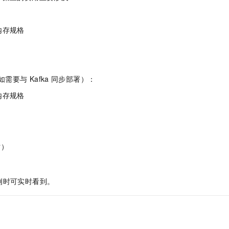
服务生态伙伴
视觉 Coding、空间感知、多模态思考等全面升级
1M上下文，专为长程任务能力而生
云工开物
企业应用
Night Plan 支持 Qwen 3.8-Max
AI 办公
NEW
Red Hat
30+ 款产品免费体验
夜间 5 折，Qwen/Meoo/TokenPlan 客户专享
AI智能应用
科研合作
ERP
内存规格
堂（旗舰版）
SUSE
智能客服
AI 应用构建
大模型原生
CRM
2个月
自动承接线索
建站小程序
Qoder
大模型服务平台百炼-应用模版
OA 办公系统
HOT
NEW
面向真实软件
个人版上线、团队版降价；千问3.8-Max首发发尝鲜
丰富多元化的应用模版和解决方案
如需要与
Kafka
同步部署）：
力提升
财税管理
模板建站
内存规格
万有无界
大模型服务平台百炼-智能体
400电话
定制建站
的模型效果
灵活可视化地构建企业级 Agent
方案
广告营销
模板小程序
秒悟
人工智能平台 PAI
定制小程序
云端极速 AI 
新一代 AI 视频生成模型，深度适配广告营销等场景
AI Native 的算法工程平台，一站式完成建模、训练、推理服务部署
时）
APP 开发
建站系统
例时可实时看到。
AI 应用
10分钟微调：让0.6B模型媲美235B模型
多模态数据信
依托云原生高可用架构,实现Dify私有化部署
用1%尺寸在特定领域达到大模型90%以上效果