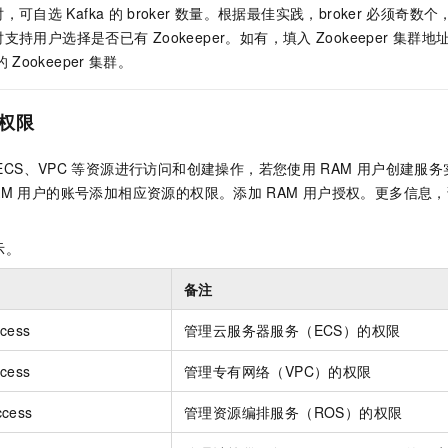
一个 AI 助手
即刻拥有 DeepSeek-R1 满血版
超强辅助，Bol
时，可自选
Kafka
的
broker
数量。根据最佳实践，broker
必须奇数个
在企业官网、通讯软件中为客户提供 AI 客服
多种方案随心选，轻松解锁专属 DeepSeek
时支持用户选择是否已有
Zookeeper。如有，填入
Zookeeper
集群地
的
Zookeeper
集群。
权限
ECS、VPC
等资源进行访问和创建操作，若您使用
RAM
用户创建服务
AM
用户的账号添加相应资源的权限。添加
RAM
用户授权。更多信息，
示。
备注
ccess
管理云服务器服务（ECS）的权限
ccess
管理专有网络（VPC）的权限
ccess
管理资源编排服务（ROS）的权限