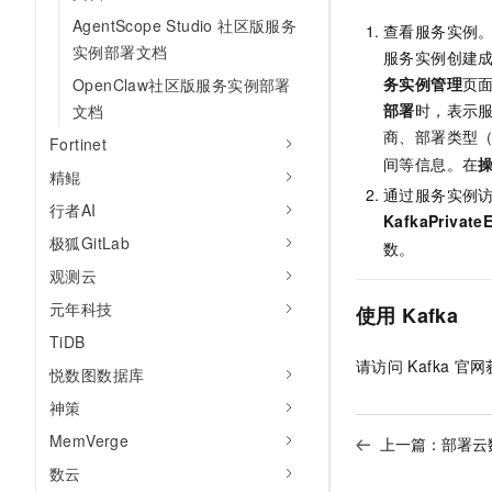
AgentScope Studio 社区版服务
查看服务实例
实例部署文档
服务实例创建
务实例管理
页
OpenClaw社区版服务实例部署
部署
时，表示
文档
商、部署类型
Fortinet
间等信息。在
精鲲
通过服务实例
行者AI
KafkaPrivate
极狐GitLab
数。
观测云
元年科技
使用
Kafka
TiDB
请访问
Kafka
官网
悦数图数据库
神策
MemVerge
上一篇：
部署云
数云