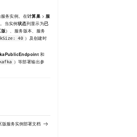
的服务实例。在
计算巢
>
服
例。当实例
状态
列显示为
已
区版
）、服务版本、服务
）及创建时
kSize: 40
kaPublicEndpoint
和
）等部署输出参
kafka
r社区版服务实例部署文档