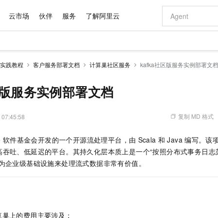
云市场
伙伴
服务
了解阿里云
AI 特惠
数据与 API
成为产品伙伴
企业增值服务
最佳实践
价格计算器
AI 场景体
基础软件
产品伙伴合
阿里云认证
市场活动
配置报价
大模型
实践教程
客户服务部署文档
计算巢社区服务
kafka社区版服务实例部署文
自助选配和估算价格
新方式
域名与网站
睿译宝，AI翻译排版一步到位
智启 AI 普惠权益
产品生态集成认证中心
企业支持计划
云上春晚
千问官方 MaaS 平台，为开发者和 Agent 而生，新用户赠送 1 亿 + tokens 额度
云服务器 EC
Qwen Aud
AI Coding
阿里云Maa
2026 阿里云
为企业打
数据集
Windows
大模型认证
模型
NEW
NEW
交付可用成果
值低价云产品抢先购
提供智能易用的域名与建站服务
上传文档即自动完成翻译和格式还原
至高享 1亿+免费 tokens，加速 Al 应用落地
安全可靠、弹
智能编程，一键
社区版服务实例部署文档
产品生态伙伴
专家技术服务
云上奥运之旅
弹性计算合作
阿里云中企出
手机三要素
宝塔 Linux
全部认证
价格优势
有专属领域专家
对象存储 OSS
GLM-5.2：长任务时代开源旗舰模型
阿里云 OPC 创新助力计划
云数据库 RD
即刻拥有 DeepS
AI 电商营销
产品生态伙伴工作台
企业增值服务台
云栖战略参考
云存储合作计
云栖大会
身份实名认证
CentOS
训练营
推动算力普惠，释放技术红利
的大模型服务
最高返9万
多领域专家智能体,一键组建 AI 虚拟交付团队
至高百万元 Token 补贴，加速一人公司成长
稳定、安全、高性价比、高性能的云存储服务
真正可用的 1M 上下文,一次完成代码全链路开发
轻松解锁专属 Dee
从图文生成到
复制 MD 格式
 07:45:58
云上的中国
数据库合作计
活动全景
短信
Docker
图片和
站式影视创作平台
人工智能平台 PAI
Hermes Agent，打造自进化智能体
Token Plan 模型订阅计划
Qoder
5 分钟轻松部署
AI 广告创作
企业成长
大模型
NEW
信息公告
e
软件基金会开发的一个开源流处理平台，由
Scala
和
Java
编写。该
看见新力量
云网络合作计
OCR 文字识别
JAVA
级电脑
证享300元代金券
可视化编排打通从文字构思到成片全链路闭环
一站式AI开发、训练和推理服务
自主进化，持久记忆，越用越聪明
Qwen3.8-Max 首发尝鲜，限时加量 10 倍，夜间低至2折
面向真实软件
图文、视频一
Kimi-K3
HappyHors
高吞吐、低延迟的平台。其持久化层本质上是一个“按照分布式事务日志
NEW
魔搭 Mode
loud
服务实践
官网公告
Kimi 最新旗舰模型，长程编程与推理利器
让文字生成流
金融模力时刻
Salesforce O
版
作为企业级基础设施来处理流式数据非常有价值。
发票查验
全能环境
Qoder CN
Claude Code + GStack 打造工程团队
千问办公，限时限量积分加倍
云原生数据库 P
低代码高效构
AI 建站
NEW
作计划
计划
创新中心
魔搭 ModelSc
健康状态
让AI从“聊天伙伴”进化为能干活的“数字员工”
覆盖公网/内网、递归/权威、移动APP等全场景解析服务
安装技能 GStack，拥有专属 AI 工程团队
你的AI工作搭子，覆盖日常办公高频场景
基于千问大模型等，支持代码智能生成、研发智能问答
0 代码专业建
客户案例
天气预报查询
操作系统
Deepseek-v4-pro
HappyHors
态合作计划
态智能体模型
旗舰 MoE 大模型，百万上下文与顶尖推理能力
图生视频，流
Compute
同享
容器服务 Kubernetes 版 ACK
万小智 AI 建站低至 15元/月
云防火墙
AI 短剧/漫剧
快递物流查询
WordPress
成为服务伙
高校合作
式云数据仓库
点，立即开启云上创新
提供一站式管理容器应用的 K8s 服务
送.CN域名，送备案服务码
云原生的云上
AI助力短剧
GLM-5.2
Wan2.7-T
算巢上的费用主要涉及：
Ubuntu