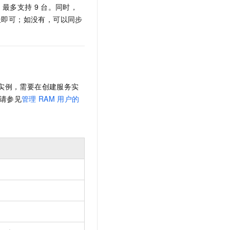
t.diy 一步搞定创意建站
构建大模型应用的安全防护体系
，最多支持
9
台。同时，
通过自然语言交互简化开发流程,全栈开发支持
通过阿里云安全产品对 AI 应用进行安全防护
址即可；如没有，可以同步
实例，需要在创建服务实
请参见
管理
RAM
用户的