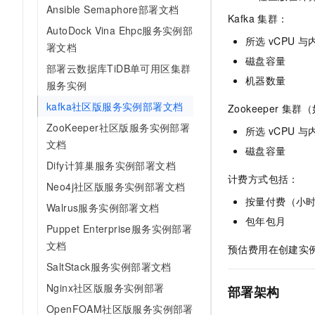
Ansible Semaphore部署文档
AI 产品 免费试用
网络
安全
云开发大赛
Kafka
集群：
Tableau 订阅
1亿+ 大模型 tokens 和 
AutoDock Vina Ehpc服务实例部
可观测
入门学习赛
所选
vCPU
与
中间件
署文档
AI空中课堂在线直播课
140+云产品 免费试用
大模型服务
磁盘容量
部署云数据库TiDB单可用区集群
上云与迁云
产品新客免费试用，最长1
数据库
机器数量
服务实例
生态解决方案
千问AI平台-Token Plan
企业出海
大模型ACA认证体验
大数据计算
kafka社区版服务实例部署文档
Zookeeper
集群（
助力企业全员 AI 认知与能
行业生态解决方案
政企业务
ZooKeeper社区版服务实例部署
媒体服务
所选
vCPU
与
千问AI平台-模型体验
开发者生态解决方案
文档
磁盘容量
在线体验全尺寸、多种模态
企业服务与云通信
Dify计算巢服务实例部署文档
AI 开发和 AI 应用解决
Happy 系列大模型
计费方式包括：
Neo4j社区版服务实例部署文档
域名与网站
按量付费（小
Walrus服务实例部署文档
终端用户计算
包年包月
Puppet Enterprise服务实例部署
Serverless
文档
大模型解决方案
预估费用在创建实
SaltStack服务实例部署文档
开发工具
快速部署 Dify，高效搭建 
Nginx社区版服务实例部署
部署架构
迁移与运维管理
OpenFOAM社区版服务实例部署