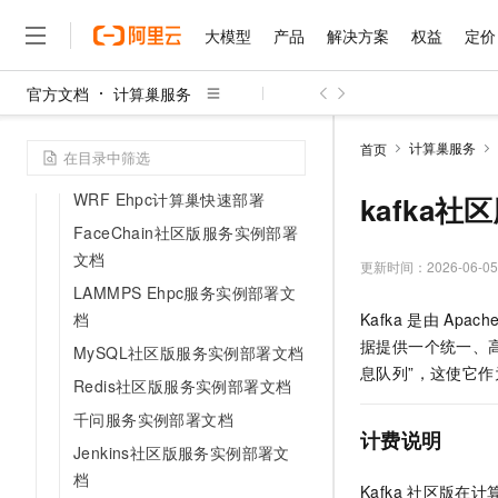
AlphaFold2 Ehpc计算巢快速部
大模型
产品
解决方案
权益
定价
署文档
AutoDock Vina Ehpc计算巢部署
官方文档
计算巢服务
文档
大模型
产品
解决方案
权益
定价
云市场
伙伴
服务
了解阿里云
精选产品
精选解决方案
普惠上云
产品定价
精选商城
成为销售伙伴
售前咨询
为什么选择阿里云
Gromacs Ehpc计算巢快速部署
千问AI平台
计算巢服务
首页
了解云产品的定价详情
文档
大模型服务平台百炼
千问办公，解锁你的工作
普惠上云 官方力荐
分销伙伴
在线服务
网站建设
什么是云计算
大
大模型服务与应用平台
企业级Agent产品，直接
云服务器38元/年起，超
WRF Ehpc计算巢快速部署
kafka
咨询伙伴
多端小程序
技术领先
云上成本管理
售后服务
FaceChain社区版服务实例部署
千问大模型
Agency Agents：拥
官方推荐返现计划
大模型
大模型
精选产品
精选解决方案
Salesforce 国际版订阅
稳定可靠
文档
管理和优化成本
多元化、高性能、安全可靠
推荐新用户得奖励，单订单
更新时间：
2026-06-05
销售伙伴合作计划
自助服务
LAMMPS Ehpc服务实例部署文
友盟天域
安全合规
人工智能与机器学习
AI
文本生成
无影云电脑
HappyHorse 打造一
云工开物
档
Kafka
是由
Apach
无影生态合作计划
在线服务
观测云
分析师报告
随时随地安全接入的云上超
高校专属算力普惠，学生认
计算
互联网应用开发
Qwen3.8-Max
据提供一个统一、
HOT
MySQL社区版服务实例部署文档
Salesforce On Alibaba C
工单服务
智能体时代全能旗舰模型
Tuya 物联网平台阿里云
研究报告与白皮书
息队列”，这使它
云解析DNS
快速拥有专属 OpenClaw
Consulting Partner 合
大数据
容器
Redis社区版服务实例部署文档
免费试用
短信专区
蓝凌 OA
Qwen3.7-Plus
千问服务实例部署文档
AI 大模型销售与服务生
现代化应用
存储
天池大赛
计费说明
能看、能想、能动手的多模
云原生大数据计算服务 Max
解决方案免费试用 新老
Jenkins社区版服务实例部署文
电子合同
面向分析的企业级SaaS模
最高领取价值200元试用
安全
网络与CDN
档
AI 算法大赛
Qwen3-VL-Plus
Kafka
社区版在计
畅捷通