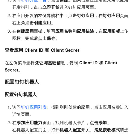
开发指引，点击
立即开始
进入钉钉应用页面。
在应用开发的左侧导航栏中，点击
钉钉应用
，在
钉钉应用
页面
右上角点击
创建应用
。
在
创建应用
面板，填写
应用名称
和
应用描述
，在
应用图标
上传
图标，完成后点击
保存
。
查看应用 Client ID 和 Client Secret
在左侧菜单选择
凭证与基础信息
，复制
Client ID
和
Client
Secret
。
配置钉钉机器人
配置钉钉机器人
访问
钉钉应用列表
。找到刚刚创建的应用，点击应用名称进入
详情页面。
在
添加应用能力
页面，找到机器人卡片，点击
添加
。
在机器人配置页面，打开
机器人配置
开关。
消息接收模式
请选