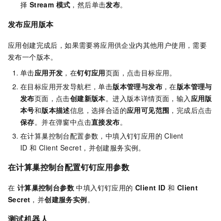
择
Stream 模式
，然后单击
发布
。
发布应用版本
应用创建完成后，如果需要将应用供企业内其他用户使用，需要
发布一个版本。
单击
应用开发
，在
钉钉应用
页面，点击目标应用。
在目标应用开发导航栏，单击
版本管理与发布
，在
版本管理与
发布
页面，点击
创建新版本
。进入版本详情页面，输入
应用版
本号
和
版本描述
信息，选择合适的
应用可见范围
，完成后点击
保存
。并在弹窗中点击
直接发布
。
在计算巢控制台配置参数，中填入钉钉应用的 Client
ID 和 Client Secret，并创建服务实例。
在计算巢控制台配置钉钉应用参数
在
计算巢控制台参数
中填入钉钉应用的
Client ID
和
Client
Secret
，并
创建服务实例
。
测试机器人