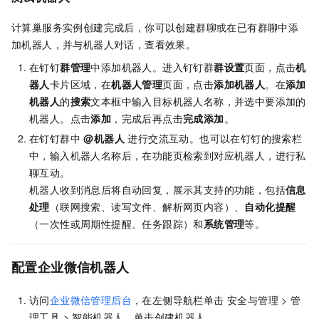
计算巢服务实例创建完成后，你可以创建群聊或在已有群聊中添
加机器人，并与机器人对话，查看效果。
在钉钉
群管理
中添加机器人。进入钉钉群
群设置
页面，点击
机
器人
卡片区域，在
机器人管理
页面，点击
添加机器人
。在
添加
机器人
的
搜索
文本框中输入目标机器人名称，并选中要添加的
机器人。点击
添加
，完成后再点击
完成添加
。
在钉钉群中
@机器人
进行交流互动。也可以在钉钉的搜索栏
中，输入机器人名称后，在功能页检索到对应机器人，进行私
聊互动。
机器人收到消息后将自动回复，展示其支持的功能，包括
信息
处理
（联网搜索、读写文件、解析网页内容）、
自动化提醒
（一次性或周期性提醒、任务跟踪）和
系统管理
等。
配置企业微信机器人
访问
企业微信管理后台
，在左侧导航栏单击 安全与管理 > 管
理工具 > 智能机器人。单击创建机器人。