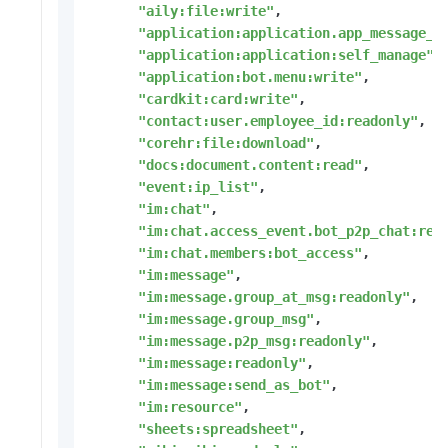
"aily:file:write"
,
"application:application.app_message_s
"application:application:self_manage"
,
"application:bot.menu:write"
,
"cardkit:card:write"
,
"contact:user.employee_id:readonly"
,
"corehr:file:download"
,
"docs:document.content:read"
,
"event:ip_list"
,
"im:chat"
,
"im:chat.access_event.bot_p2p_chat:rea
"im:chat.members:bot_access"
,
"im:message"
,
"im:message.group_at_msg:readonly"
,
"im:message.group_msg"
,
"im:message.p2p_msg:readonly"
,
"im:message:readonly"
,
"im:message:send_as_bot"
,
"im:resource"
,
"sheets:spreadsheet"
,