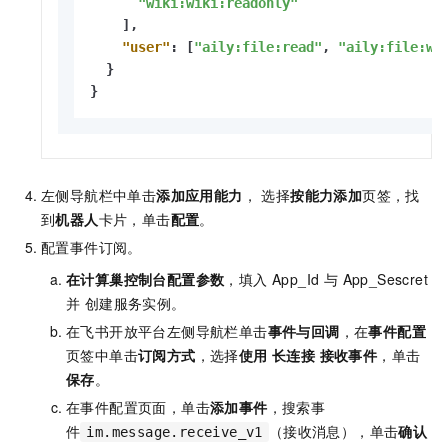
"wiki:wiki:readonly"
]
,
"user"
:
[
"aily:file:read"
,
"aily:file:wr
}
}
左侧导航栏中单击
添加应用能力
， 选择
按能力添加
页签，找
到
机器人
卡片，单击
配置
。
配置事件订阅。
在计算巢控制台配置参数
，填入 App_Id 与 App_Sescret
并 创建服务实例。
在飞书开放平台左侧导航栏单击
事件与回调
，在
事件配置
页签中单击
订阅方式
，选择
使用 长连接 接收事件
，单击
保存
。
在事件配置页面，单击
添加事件
，搜索事
件
（接收消息），单击
确认
im.message.receive_v1