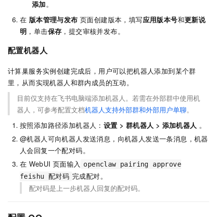
添加
。
在
版本管理与发布
页面创建版本，填写
应用版本号
和
更新说
明
，单击
保存
，提交审核并发布。
配置机器人
计算巢服务实例创建完成后，用户可以把机器人添加到某个群
里，从而实现机器人和群内成员的互动。
目前仅支持在飞书电脑端添加机器人。若需在外部群中使用机
器人，可参考配置文档
机器人支持外部群和外部用户单聊
。
按照添加路径添加机器人：
设置
>
群机器人
>
添加机器人
。
@机器人可向机器人发送消息，向机器人发送一条消息，机器
人会回复一个配对码。
在
WebUI
页面输入
openclaw pairing approve
完成配对。
feishu 配对码
配对码是上一步机器人回复的配对码。