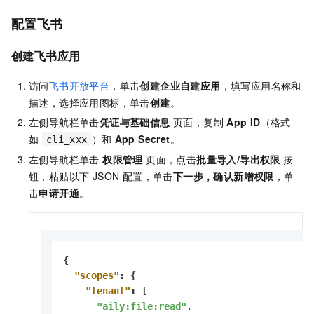
配置飞书
创建飞书应用
访问
飞书开放平台
，单击
创建企业自建应用
，填写应用名称和
描述，选择应用图标，单击
创建
。
左侧导航栏单击
凭证与基础信息
页面，复制
App ID
（格式
如
）和
App Secret
。
cli_xxx
左侧导航栏单击
权限管理
页面，点击
批量导入/导出权限
按
钮，粘贴以下 JSON 配置，单击
下一步，确认新增权限
，单
击
申请开通
。
{
"scopes"
:
{
"tenant"
:
[
"aily:file:read"
,