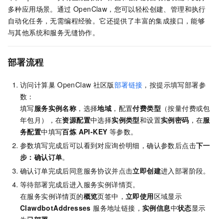
多种应用场景。通过 OpenClaw，您可以轻松创建、管理和执行
自动化任务，无需编程经验。它还提供了丰富的集成接口，能够
与其他系统和服务无缝协作。
部署流程
访问计算巢
OpenClaw
社区版
部署链接
，按提示填写部署参
数：
填写
服务实例名称
，选择
地域
，配置
付费类型
（按量付费或包
年包月），在
资源配置
中选择
实例类型
和设置
实例密码
，在
服
务配置
中填写
百炼 API-KEY
等参数。
参数填写完成后可以看到对应询价明细，确认参数后点击
下一
步：确认订单
。
确认订单完成后同意服务协议并点击
立即创建
进入部署阶段。
等待部署完成后进入服务实例详情页。
在服务实例详情页的
概览
页签中，
立即使用
区域显示
ClawdbotAddresses
服务地址链接，
实例信息
中
状态
显示