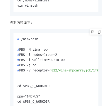
cd /home/vinatest

vim vina.sh
脚本内容如下：
#
!/bin/bash
#
PBS -N vina_job
#
PBS -l nodes=1:ppn=2
#
PBS -l walltime=00:10:00
#
PBS -j oe
#
PBS -v receptor=
"022/vina-ehpcarrayjob/1fkn_r
cd $PBS_O_WORKDIR

ppn="$NCPUS"

cd $PBS_O_WORKDIR
