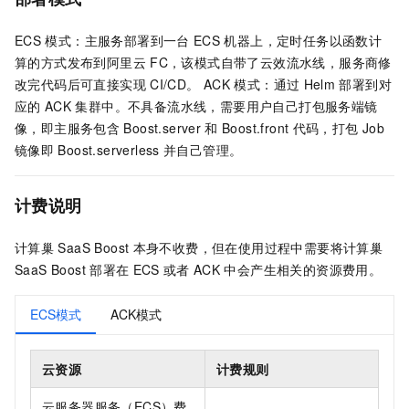
ECS
模式：主服务部署到一台
ECS
机器上，定时任务以函数计
算的方式发布到阿里云
FC，该模式自带了云效流水线，服务商修
改完代码后可直接实现
CI/CD。 ACK
模式：通过
Helm
部署到对
应的
ACK
集群中。不具备流水线，需要用户自己打包服务端镜
像，即主服务包含
Boost.server
和
Boost.front
代码，打包
Job
镜像即
Boost.serverless
并自己管理。
计费说明
计算巢
SaaS Boost
本身不收费，但在使用过程中需要将计算巢
SaaS Boost
部署在
ECS
或者
ACK
中会产生相关的资源费用。
ECS模式
ACK模式
云资源
计费规则
云服务器服务（ECS）费