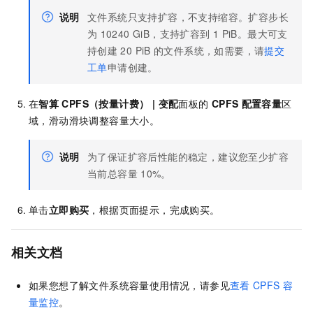
说明
文件系统只支持扩容，不支持缩容。扩容步长
为
10240 GiB，支持扩容到
1 PiB。最大可支
持创建
20 PiB
的文件系统，如需要，请
提交
工单
申请创建。
在
智算
CPFS（按量计费） | 变配
面板的
CPFS
配置容量
区
域，滑动滑块调整容量大小。
说明
为了保证扩容后性能的稳定，建议您至少扩容
当前总容量
10%。
单击
立即购买
，根据页面提示，完成购买。
相关文档
如果您想了解文件系统容量使用情况，请参见
查看
CPFS
容
量监控
。