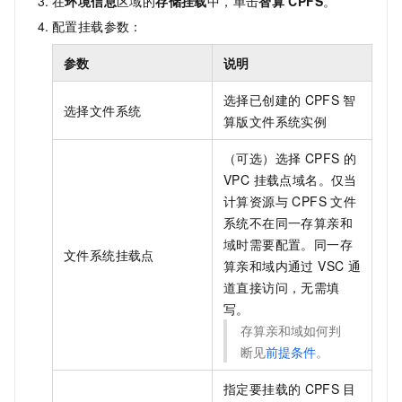
在
环境信息
区域的
存储挂载
中，单击
智算
CPFS
。
配置挂载参数：
参数
说明
选择已创建的
CPFS
智
选择文件系统
算版文件系统实例
（可选）选择 CPFS 的
VPC 挂载点域名。仅当
计算资源与 CPFS 文件
系统不在同一存算亲和
域时需要配置。同一存
文件系统挂载点
算亲和域内通过 VSC
通
道直接访问，无需填
写。
存算亲和域如何判
断见
前提条件
。
指定要挂载的
CPFS
目