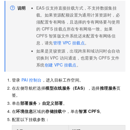
说明
EAS
仅支持直接挂载方式，不支持数据集挂
载。如果资源配额设置为通用计算资源时，必
须配置专有网络，且选择的专有网络要与使用
的
CPFS
挂载点所在专有网络一致。如果
CPFS
智算版文件系统还未配置专有网络信
息，请先
管理
VPC
挂载点
。
如果是灵骏资源，出现跨亲和域访问时会自动
切换到
VPC
访问通道，也需要为 CPFS 文件
系统
创建 VPC 挂载点
。
登录
PAI
控制台
，进入目标工作空间。
在左侧导航栏选择
模型在线服务（EAS）
，选择
推理服务
页
签。
单击
部署服务
>
自定义部署
。
在
环境信息
区域的
存储挂载
中，单击
智算
CPFS
。
配置以下挂载参数：