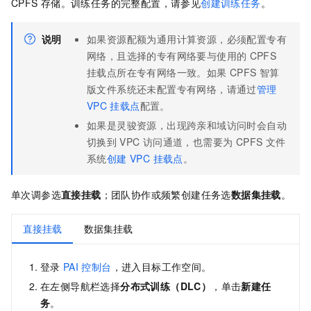
CPFS
存储。训练任务的完整配置，请参见
创建训练任务
。
说明
如果资源配额为通用计算资源，必须配置专有
网络，且选择的专有网络要与使用的
CPFS
挂载点所在专有网络一致。如果
CPFS
智算
版文件系统还未配置专有网络，请通过
管理
VPC
挂载点
配置。
如果是灵骏资源，出现跨亲和域访问时会自动
切换到
VPC
访问通道，也需要为 CPFS 文件
系统
创建 VPC 挂载点
。
单次调参选
直接挂载
；团队协作或频繁创建任务选
数据集挂载
。
直接挂载
数据集挂载
登录
PAI
控制台
，进入目标工作空间。
在左侧导航栏选择
分布式训练（DLC）
，单击
新建任
务
。