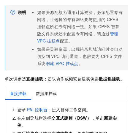
说明
如果资源配额为通用计算资源，必须配置专有
网络，且选择的专有网络要与使用的
CPFS
挂载点所在专有网络一致。如果
CPFS
智算
版文件系统还未配置专有网络，请通过
管理
VPC
挂载点
配置。
如果是灵骏资源，出现跨亲和域访问时会自动
切换到
VPC
访问通道，也需要为 CPFS 文件
系统
创建 VPC 挂载点
。
单次调参选
直接挂载
；团队协作或频繁创建实例选
数据集挂载
。
直接挂载
数据集挂载
登录
PAI
控制台
，进入目标工作空间。
在左侧导航栏选择
交互式建模（DSW）
，单击
新建实
例
。