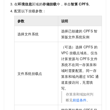
在
环境信息
区域的
存储挂载
中，单击
智算
CPFS
。
配置以下挂载参数：
参数
说明
选择已创建的
CPFS
智
选择文件系统
算版文件系统实例
（可选）选择 CPFS 的
VPC 挂载点域名。仅当
计算资源与 CPFS 文件
系统不在同一存算亲和
域时需要配置。同一存
文件系统挂载点
算亲和域内通过 VSC
通
道直接访问，无需填
写。
存算亲和域如何判
断见
前提条件
。