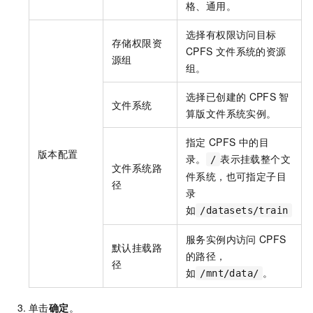
格、通用。
选择有权限访问目标
存储权限资
CPFS
文件系统的资源
源组
组。
选择已创建的
CPFS
智
文件系统
算版文件系统实例。
指定
CPFS
中的目
版本配置
录。
表示挂载整个文
/
文件系统路
件系统，也可指定子目
径
录
如
/datasets/train
服务实例内访问
CPFS
默认挂载路
的路径，
径
如
。
/mnt/data/
单击
确定
。