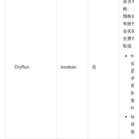
是否对
检。
预检操
有效性
会实际
生费用
取值：
tr
会
DryRun
boolean
否
是
求格
库
则
查通
Htt
fa
请
改