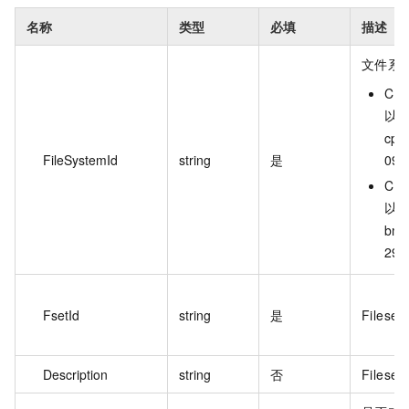
名称
类型
必填
描述
文件系统
CP
以
cpfs
FileSystemId
string
是
099
CP
以
bmc
290
FsetId
string
是
Fileset
Description
string
否
Files