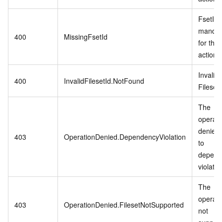
FsetId i
mandat
400
MissingFsetId
for this
action.
Invalid
400
InvalidFilesetId.NotFound
FilesetI
The
operati
denied
403
OperationDenied.DependencyViolation
to
depend
violatio
The
operati
403
OperationDenied.FilesetNotSupported
not