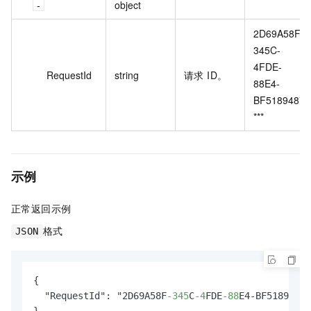
object
2D69A58F-
345C-
4FDE-
RequestId
string
请求 ID。
88E4-
BF518948*
***
示例
正常返回示例
格式
JSON
{

  "RequestId": "2D69A58F
-345
C
-4
FDE
-88
E4-BF518948**
}