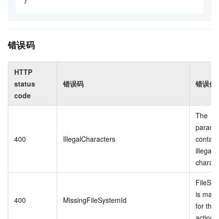
错误码
HTTP
status
错误码
错误信
code
The
parame
400
IllegalCharacters
contain
illegal
charact
FileSys
is mand
400
MissingFileSystemId
for this
action.