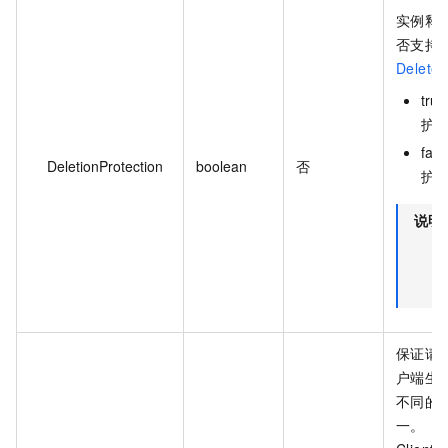
实例释
否支持通
DeleteF
tr
护
fa
DeletionProtection
boolean
否
护
说明
保证请
户端生
不同的
一。