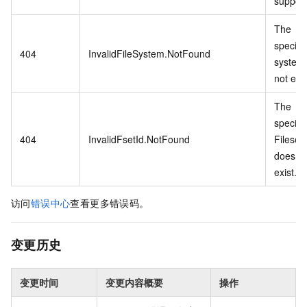
support
The
specifie
404
InvalidFileSystem.NotFound
system
not exis
The
specifi
404
InvalidFsetId.NotFound
Fileset 
does n
exist.
访问
错误中心
查看更多错误码。
变更历史
变更时间
变更内容概要
操作