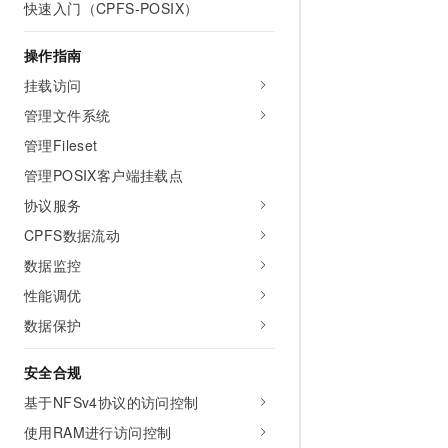
快速入门（CPFS-POSIX）
AI 产品 免费试用
网络
安全
云开发大赛
Tableau 订阅
1亿+ 大模型 tokens 和 
操作指南
可观测
入门学习赛
中间件
AI空中课堂在线直播课
140+云产品 免费试用
挂载访问
大模型服务
上云与迁云
产品新客免费试用，最长1
数据库
管理文件系统
生态解决方案
千问AI平台-Token Plan
企业出海
大模型ACA认证体验
管理Fileset
大数据计算
助力企业全员 AI 认知与能
行业生态解决方案
管理POSIX客户端挂载点
政企业务
媒体服务
千问AI平台-模型体验
开发者生态解决方案
协议服务
在线体验全尺寸、多种模态
企业服务与云通信
CPFS数据流动
AI 开发和 AI 应用解决
Happy 系列大模型
数据监控
域名与网站
性能调优
终端用户计算
数据保护
Serverless
大模型解决方案
安全合规
开发工具
快速部署 Dify，高效搭建 
基于NFSv4协议的访问控制
迁移与运维管理
使用RAM进行访问控制