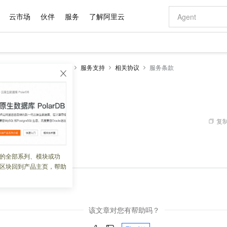
云市场
伙伴
服务
了解阿里云
AI 特惠
数据与 API
成为产品伙伴
企业增值服务
最佳实践
价格计算器
AI 场景体
基础软件
产品伙伴合
阿里云认证
市场活动
配置报价
大模型
S
文件存储CPFS通用版
服务支持
相关协议
服务条款
自助选配和估算价格
新方式
域名与网站
睿译宝，AI翻译排版一步到位
智启 AI 普惠权益
产品生态集成认证中心
企业支持计划
云上春晚
千问官方 MaaS 平台，为开发者和 Agent 而生，新用户赠送 1 亿 + tokens 额度
云服务器 EC
Qwen Aud
AI Coding
阿里云Maa
2026 阿里云
为企业打
数据集
Windows
大模型认证
模型
NEW
NEW
交付可用成果
值低价云产品抢先购
提供智能易用的域名与建站服务
上传文档即自动完成翻译和格式还原
至高享 1亿+免费 tokens，加速 Al 应用落地
安全可靠、弹
智能编程，一键
产品生态伙伴
专家技术服务
云上奥运之旅
弹性计算合作
阿里云中企出
手机三要素
宝塔 Linux
全部认证
价格优势
有专属领域专家
对象存储 OSS
GLM-5.2：长任务时代开源旗舰模型
阿里云 OPC 创新助力计划
云数据库 RD
即刻拥有 DeepS
AI 电商营销
产品生态伙伴工作台
企业增值服务台
云栖战略参考
云存储合作计
云栖大会
身份实名认证
CentOS
训练营
推动算力普惠，释放技术红利
的大模型服务
最高返9万
多领域专家智能体,一键组建 AI 虚拟交付团队
至高百万元 Token 补贴，加速一人公司成长
稳定、安全、高性价比、高性能的云存储服务
真正可用的 1M 上下文,一次完成代码全链路开发
轻松解锁专属 Dee
从图文生成到
复制
 03:09:08
云上的中国
数据库合作计
活动全景
短信
Docker
图片和
站式影视创作平台
人工智能平台 PAI
Hermes Agent，打造自进化智能体
Token Plan 模型订阅计划
Qoder
5 分钟轻松部署
AI 广告创作
企业成长
大模型
NEW
信息公告
服务协议
。
看见新力量
云网络合作计
OCR 文字识别
JAVA
级电脑
证享300元代金券
可视化编排打通从文字构思到成片全链路闭环
一站式AI开发、训练和推理服务
自主进化，持久记忆，越用越聪明
Qwen3.8-Max 首发尝鲜，限时加量 10 倍，夜间低至2折
面向真实软件
图文、视频一
的全部系列、模块或功
Kimi-K3
HappyHors
NEW
魔搭 Mode
loud
服务实践
官网公告
区块回到产品主页，帮助
Kimi 最新旗舰模型，长程编程与推理利器
让文字生成流
金融模力时刻
Salesforce O
版
发票查验
全能环境
Qoder CN
Claude Code + GStack 打造工程团队
千问办公，限时限量积分加倍
云原生数据库 P
低代码高效构
AI 建站
NEW
作计划
计划
级协议
创新中心
魔搭 ModelSc
健康状态
让AI从“聊天伙伴”进化为能干活的“数字员工”
覆盖公网/内网、递归/权威、移动APP等全场景解析服务
安装技能 GStack，拥有专属 AI 工程团队
你的AI工作搭子，覆盖日常办公高频场景
基于千问大模型等，支持代码智能生成、研发智能问答
0 代码专业建
客户案例
天气预报查询
操作系统
Deepseek-v4-pro
HappyHors
态合作计划
态智能体模型
旗舰 MoE 大模型，百万上下文与顶尖推理能力
图生视频，流
Compute
同享
容器服务 Kubernetes 版 ACK
万小智 AI 建站低至 15元/月
云防火墙
AI 短剧/漫剧
快递物流查询
WordPress
成为服务伙
该文章对您有帮助吗？
高校合作
式云数据仓库
点，立即开启云上创新
提供一站式管理容器应用的 K8s 服务
送.CN域名，送备案服务码
云原生的云上
AI助力短剧
GLM-5.2
Wan2.7-T
Ubuntu