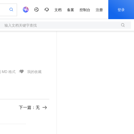
文档
备案
控制台
注册
登录
输入文档关键字查找
验
作计划
器
AI 活动
专业服务
服务伙伴合作计划
开发者社区
加入我们
服务平台百炼
阿里云 OPC 创新助力计划
一站式生成采购清单，支持单品或批量购买
S
io：打造专属 AI 语音助手
S产品伙伴计划（繁花）
峰会
造的大模型服务与应用开发平台
轻量应用服务器
一句话生成原生可编辑精美 PPT 文稿
AI 生产力先锋
Al MaaS 服务伙伴赋能合作
域名
博文
Careers
至高可申请百万元
性可伸缩的云计算服务
开启高性价比 AI 编程新体验
Qwen-Audio-3.0-Realtime 端到端实时语音角色扮演
输入一句话想法, 轻松生成专业的 PPT
先锋实践拓展 AI 生产力的边界
快速构建应用程序和网站，即刻迈出上云第一步
Token 补贴，五大权
计划
海大会
伙伴信用分合作计划
商标
问答
社会招聘
益加速 OPC 成功
S
eek-V4-Pro
数字证书管理服务（原SSL证书）
一键部署幻兽帕鲁游戏服务器
飞天发布时刻
HOT
划
备案
电子书
校园招聘
pSeek-V4-Pro
视频创作，一键激活电商全链路生产力
全托管，含MySQL、PostgreSQL、SQL Server、MariaDB多引擎
实现全站HTTPS，呈现可信的WEB访问
一键购买专属联机服务器，轻松开启游戏
所见，即是所愿
 MD 格式
我的收藏
更多支持
划
公司注册
镜像站
视频生成
语音识别与合成
专属 QwenPaw
短信服务
漫剧工坊：一站式动画创作平台
AI 实训营
HOT
合作伙伴培训与认证
划
上云迁移
的智能体编程平台
站生成，高效打造优质广告素材
从聊天伙伴进化为能主动干活的本地数字员工
快速生产连贯的高质量长漫剧
从基础到进阶，Agent 创客手把手教你
国内短信简单易用，安全可靠，秒级触达，全球覆盖200+国家和地区。
e-1.1-T2V
Qwen3-TTS-Flash
lScope
我要反馈
查询合作伙伴
畅细腻的高质量视频
离线语音合成大模型，多语言方言自适应，低延迟高稳定
n Alibaba Cloud ISV 合作
代维服务
olarDB
建企业门户网站
大数据开发治理平台 DataWorks
10 分钟搭建微信、支付宝小程序
下一篇：无
创新加速
ope
登录合作伙伴管理后台
我要建议
站，无忧落地极速上线
以可视化方式快速构建移动和 PC 门户网站
100%兼容MySQL、PostgreSQL，兼容Oracle，支持集中和分布式
高效部署网站，快速应用到小程序
Data Agent 驱动的一站式 Data+AI 开发治理平台
e-1.1-I2V
Cosyvoice-V3-Flash
安全
畅自然，细节丰富
高表现力语音合成大模型，语音克隆听感自然
我要投诉
上云场景组合购
伴
边界网络安全防护产品
漫剧创作，剧本、分镜、视频高效生成
覆盖90%+业务场景，专享组合折扣价
2V
VPN
Fun-ASR