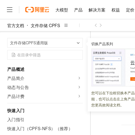
大模型
产品
解决方案
权益
定价
官方文档
文件存储 CPFS
大模型
产品
解决方案
权益
定价
云市场
伙伴
服务
了解阿里云
精选产品
精选解决方案
普惠上云
产品定价
精选商城
成为销售伙伴
售前咨询
为什么选择阿里云
千问AI平台
文件存储 CPF
首页
文件存储CPFS通用版
了解云产品的定价详情
切换产品系列
大模型服务平台百炼
千问办公，解锁你的工作
普惠上云 官方力荐
分销伙伴
在线服务
网站建设
什么是云计算
大
大模型服务与应用平台
企业级Agent产品，直接
云服务器38元/年起，超
服务条款
咨询伙伴
多端小程序
技术领先
云上成本管理
售后服务
千问大模型
Agency Agents：拥
官方推荐返现计划
大模型
大模型
精选产品
精选解决方案
Salesforce 国际版订阅
稳定可靠
产品概述
管理和优化成本
多元化、高性能、安全可靠
推荐新用户得奖励，单订单
更新时间：
2021-12-28
销售伙伴合作计划
自助服务
产品简介
友盟天域
安全合规
人工智能与机器学习
AI
文本生成
无影云电脑
HappyHorse 打造一
云工开物
请参见
阿里云存储
无影生态合作计划
在线服务
动态与公告
观测云
分析师报告
随时随地安全接入的云上超
高校专属算力普惠，学生认
计算
互联网应用开发
您可以在下拉框切换本产品
Qwen3.8-Max
HOT
产品计费
Salesforce On Alibaba C
工单服务
能，也可以点击左上角产品
智能体时代全能旗舰模型
Tuya 物联网平台阿里云
研究报告与白皮书
云解析DNS
快速拥有专属 OpenClaw
Consulting Partner 合
大数据
容器
您更高效阅读文档。
上一篇：
服务等
免费试用
短信专区
快速入门
蓝凌 OA
Qwen3.7-Plus
AI 大模型销售与服务生
现代化应用
存储
天池大赛
能看、能想、能动手的多模
入门指引
云原生大数据计算服务 Max
解决方案免费试用 新老
电子合同
面向分析的企业级SaaS模
最高领取价值200元试用
快速入门（CPFS-NFS）（推荐）
安全
网络与CDN
AI 算法大赛
Qwen3-VL-Plus
畅捷通