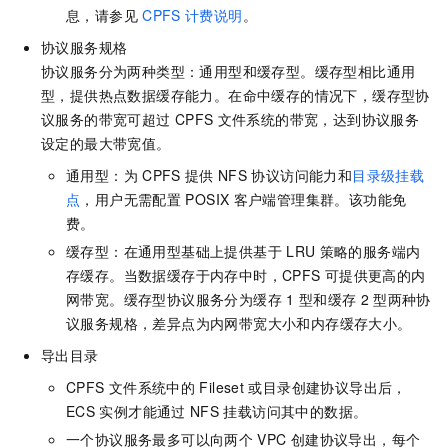
息，请参见
CPFS
计费说明
。
协议服务规格
协议服务分为两种类型：通用型和缓存型。缓存型相比通用
型，提供热点数据缓存能力。在命中缓存的情况下，缓存型协
议服务的带宽可超过
CPFS
文件系统的带宽，达到协议服务
设定的最大带宽值。
通用型：为
CPFS
提供
NFS
协议访问能力和
目录级挂载
点
，用户无需配置
POSIX
客户端管理集群。该功能免
费。
缓存型：在通用型基础上提供基于
LRU
策略的服务端内
存缓存。当数据缓存于内存中时，CPFS
可提供更高的内
网带宽。缓存型协议服务分为缓存
1
型和缓存
2
型两种协
议服务规格，差异点为内网带宽大小和内存缓存大小。
导出目录
CPFS
文件系统中的
Fileset
或目录创建协议导出后，
ECS
实例才能通过
NFS
挂载访问其中的数据。
一个协议服务最多可以向两个
VPC
创建协议导出，每个