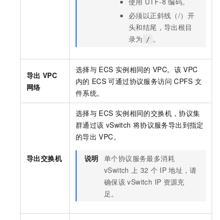
使用
UTF-8
编码。
必须以正斜线（/）开
头和结尾，导出根目
录为
。
/
选择与
ECS
实例相同的
VPC。该
VPC
导出
VPC
内的
ECS
可通过协议服务访问
CPFS
文
网络
件系统。
选择与
ECS
实例相同的交换机，协议集
群通过该
vSwitch
将协议服务导出到指定
的导出
VPC。
导出交换机
说明
单个协议服务最多消耗
vSwitch
上
32
个
IP
地址，请
确保该
vSwitch IP
资源充
足。