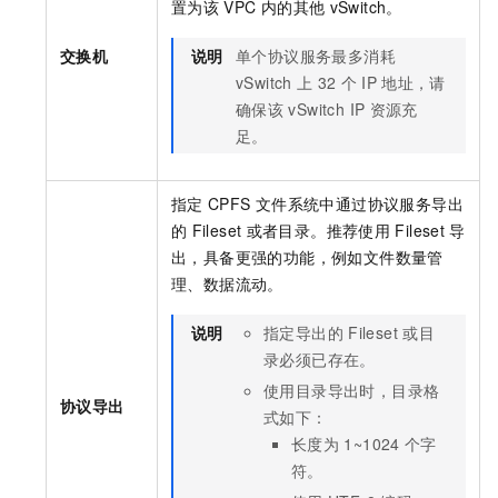
置为该
VPC
内的其他
vSwitch。
交换机
说明
单个协议服务最多消耗
vSwitch
上
32
个
IP
地址，请
确保该
vSwitch IP
资源充
足。
指定
CPFS
文件系统中通过协议服务导出
的
Fileset
或者目录。推荐使用
Fileset
导
出，具备更强的功能，例如文件数量管
理、数据流动。
说明
指定导出的
Fileset
或目
录必须已存在。
使用目录导出时，目录格
协议导出
式如下：
长度为
1~1024
个字
符。