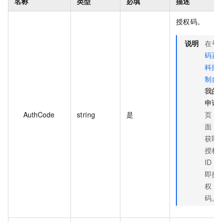
名称
类型
必填
描述
授权码。
说明
在
号
码百
科控
制台
我的
申请
AuthCode
string
是
页
面，
获取
授权
ID
即授
权
码。