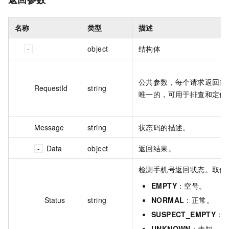
名称
类型
描述
object
结构体
公共参数，每个请求返回的 I
RequestId
string
唯一的，可用于排查和定位
Message
string
状态码的描述。
Data
object
返回结果。
检测手机号返回状态。取值
EMPTY
：空号。
Status
string
NORMAL
：正常。
SUSPECT_EMPTY
：
UNKNOWN
：未知。