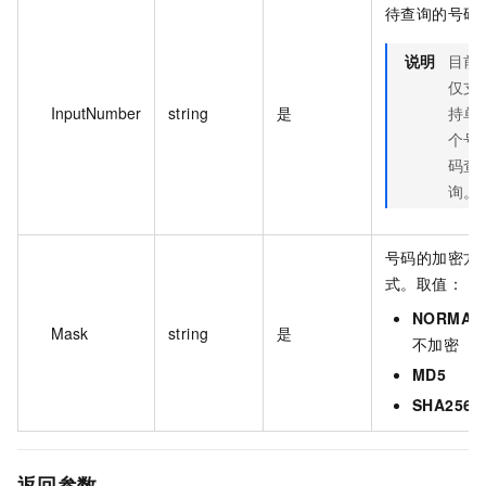
待查询的号码
说明
目前
仅支
InputNumber
string
是
持单
个号
码查
询。
号码的加密方
式。取值：
NORMAL
Mask
string
是
不加密
MD5
SHA256
返回参数