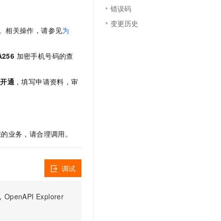
文戏情感细腻自然，动作戏激烈拳拳到肉，实现更强表演能力
支持中英文自由切换，具备更强的噪声鲁棒性
云聚AI 严选权益
错误码
SSL 证书
，一键激活高效办公新体验
精选AI产品，从模型到应用全链提效
变更历史
堡垒机
用。相关操作，请参见
为
AI 用量加速计划
应用
防火墙
、识别商机，让客服更高效、服务更出色。
新老同享，达量后返
A256
加密手机号码的查
千问办公
主机安全
NEW
的智能体编程平台
一站式AI生产力平台
请开通
，填写申请资料，审
AI 应用及服务市场
伶鹊
企业级人与Agent协作平台，接入和调度多个数字员工
智能客服平台，对话机器人、对话分析、智能外呼
AI 应用
大模型服务平台百炼 - 全妙
大模型
响您的业务，请合理调用。
应用创作平台
多模态内容创作工具，已接入 DeepSeek
自然语言处理
数据标注
调试
机器学习
息提取
与 AI 智能体进行实时音视频通话
PI Explorer
从文本、图片、视频中提取结构化的属性信息
构建支持视频理解的 AI 音视频实时通话应用