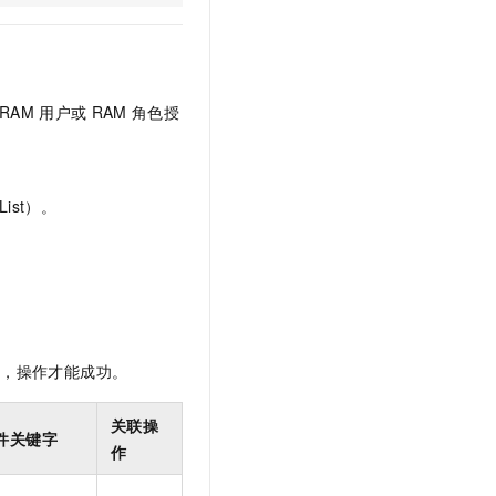
t.diy 一步搞定创意建站
构建大模型应用的安全防护体系
通过自然语言交互简化开发流程,全栈开发支持
通过阿里云安全产品对 AI 应用进行安全防护
RAM
用户或
RAM
角色授
ist）。
限，操作才能成功。
关联操
件关键字
作