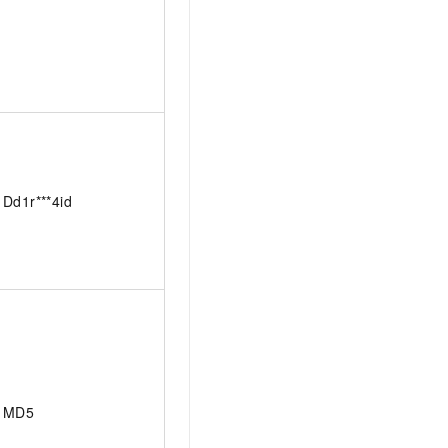
Dd1r***4id
MD5