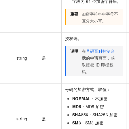
字段为 64 位加密字符串。
重要
加密字符串中字母不
区分大小写。
授权码。
说明
在
号码百科控制台
string
是
我的申请
页面，获
取授权 ID 即授权
码。
号码的加密方式。取值：
NORMAL
：不加密
MD5
：MD5 加密
SHA256
：SHA256 加密
string
是
SM3
：SM3 加密