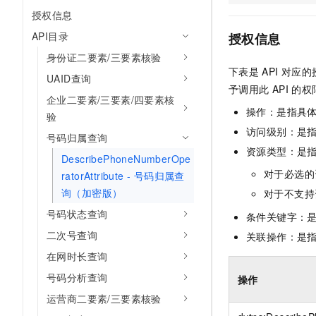
10 分钟在聊天系统中增加
授权信息
专有云
API目录
授权信息
身份证二要素/三要素核验
下表是
API
对应的
UAID查询
予调用此
API
的权
企业二要素/三要素/四要素核
操作：是指具
验
访问级别：是指
号码归属查询
资源类型：是
DescribePhoneNumberOpe
对于必选的
ratorAttribute - 号码归属查
询（加密版）
对于不支持
号码状态查询
条件关键字：
二次号查询
关联操作：是
在网时长查询
号码分析查询
操作
运营商二要素/三要素核验