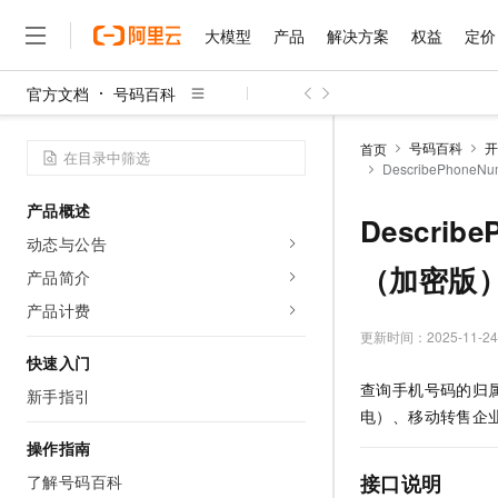
大模型
产品
解决方案
权益
定价
官方文档
号码百科
大模型
产品
解决方案
权益
定价
云市场
伙伴
服务
了解阿里云
精选产品
精选解决方案
普惠上云
产品定价
精选商城
成为销售伙伴
售前咨询
为什么选择阿里云
千问AI平台
号码百科
开
首页
了解云产品的定价详情
DescribePhoneN
大模型服务平台百炼
千问办公，解锁你的工作
普惠上云 官方力荐
分销伙伴
在线服务
网站建设
什么是云计算
大
大模型服务与应用平台
企业级Agent产品，直接
云服务器38元/年起，超
产品概述
咨询伙伴
多端小程序
技术领先
Describ
云上成本管理
售后服务
千问大模型
Agency Agents：拥
官方推荐返现计划
大模型
动态与公告
大模型
精选产品
精选解决方案
Salesforce 国际版订阅
稳定可靠
管理和优化成本
多元化、高性能、安全可靠
推荐新用户得奖励，单订单
（加密版
销售伙伴合作计划
产品简介
自助服务
友盟天域
安全合规
人工智能与机器学习
AI
文本生成
无影云电脑
HappyHorse 打造一
云工开物
产品计费
无影生态合作计划
在线服务
观测云
分析师报告
随时随地安全接入的云上超
高校专属算力普惠，学生认
更新时间：
2025-11-24
计算
互联网应用开发
Qwen3.8-Max
HOT
Salesforce On Alibaba C
工单服务
快速入门
智能体时代全能旗舰模型
Tuya 物联网平台阿里云
研究报告与白皮书
云解析DNS
快速拥有专属 OpenClaw
Consulting Partner 合
大数据
容器
查询手机号码的归
新手指引
免费试用
短信专区
蓝凌 OA
Qwen3.7-Plus
电）、移动转售企
AI 大模型销售与服务生
现代化应用
存储
天池大赛
能看、能想、能动手的多模
云原生大数据计算服务 Max
解决方案免费试用 新老
操作指南
电子合同
面向分析的企业级SaaS模
最高领取价值200元试用
安全
网络与CDN
接口说明
了解号码百科
AI 算法大赛
Qwen3-VL-Plus
畅捷通