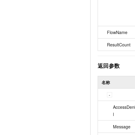
FlowName
ResultCount
返回参数
名称
AccessDeni
l
Message