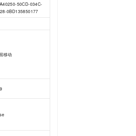
A40250-50CD-034C-
28-0BD135850177
国移动
9
lse