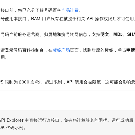
服务生态伙伴
视觉 Coding、空间感知、多模态思考等全面升级
1M上下文，专为长程任务能力而生
云工开物
企业应用
Night Plan 支持 Qwen 3.8-Max
AI 办公
NEW
Red Hat
本接口前，您已充分了解号码百科
产品计费
。
30+ 款产品免费体验
夜间 5 折，Qwen/Meoo/TokenPlan 客户专享
AI智能应用
科研合作
ERP
号使用本接口，RAM 用户只有在被授予相关 API 操作权限后才可使
堂（旗舰版）
SUSE
智能客服
AI 应用构建
大模型原生
。
CRM
2个月
自动承接线索
取号码当前服务运营商、归属地和携号转网信息，支持
明文
、
MD5
、
SH
建站小程序
Qoder
大模型服务平台百炼-应用模版
OA 办公系统
HOT
NEW
面向真实软件
个人版上线、团队版降价；千问3.8-Max首发发尝鲜
丰富多元化的应用模版和解决方案
力提升
，请登录号码百科控制台，在
标签广场
页面，找到对应的标签，单击
申
财税管理
模板建站
使用。
万有无界
大模型服务平台百炼-智能体
400电话
定制建站
的模型效果
灵活可视化地构建企业级 Agent
方案
广告营销
模板小程序
秒悟
人工智能平台 PAI
S 限制为 2000 次/秒。超过限制，API 调用会被限流，这可能会影
定制小程序
云端极速 AI 
新一代 AI 视频生成模型，深度适配广告营销等场景
AI Native 的算法工程平台，一站式完成建模、训练、推理服务部署
APP 开发
建站系统
AI 应用
10分钟微调：让0.6B模型媲美235B模型
多模态数据信
PI Explorer
中直接运行该接口，免去您计算签名的困扰。运行成功后，OpenA
依托云原生高可用架构,实现Dify私有化部署
用1%尺寸在特定领域达到大模型90%以上效果
DK
代码示例。