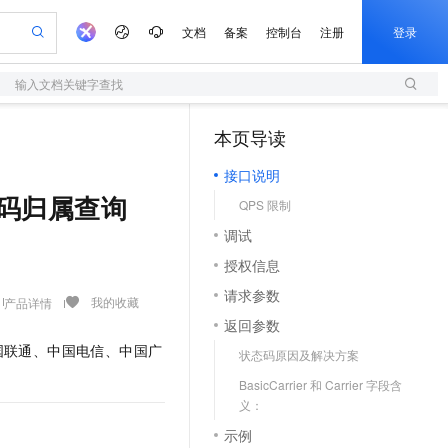
文档
备案
控制台
注册
登录
输入文档关键字查找
验
作计划
器
AI 活动
专业服务
服务伙伴合作计划
开发者社区
加入我们
服务平台百炼
阿里云 OPC 创新助力计划
本页导读
（1）
一站式生成采购清单，支持单品或批量购买
S
io：打造专属 AI 语音助手
S产品伙伴计划（繁花）
峰会
造的大模型服务与应用开发平台
轻量应用服务器
一句话生成原生可编辑精美 PPT 文稿
AI 生产力先锋
Al MaaS 服务伙伴赋能合作
域名
博文
Careers
至高可申请百万元
接口说明
性可伸缩的云计算服务
开启高性价比 AI 编程新体验
Qwen-Audio-3.0-Realtime 端到端实时语音角色扮演
输入一句话想法, 轻松生成专业的 PPT
先锋实践拓展 AI 生产力的边界
快速构建应用程序和网站，即刻迈出上云第一步
Token 补贴，五大权
计划
海大会
伙伴信用分合作计划
商标
问答
社会招聘
 - 号码归属查询
QPS 限制
益加速 OPC 成功
S
eek-V4-Pro
数字证书管理服务（原SSL证书）
一键部署幻兽帕鲁游戏服务器
飞天发布时刻
HOT
划
备案
电子书
校园招聘
调试
pSeek-V4-Pro
视频创作，一键激活电商全链路生产力
全托管，含MySQL、PostgreSQL、SQL Server、MariaDB多引擎
实现全站HTTPS，呈现可信的WEB访问
一键购买专属联机服务器，轻松开启游戏
所见，即是所愿
更多支持
划
公司注册
镜像站
授权信息
视频生成
语音识别与合成
专属 QwenPaw
短信服务
漫剧工坊：一站式动画创作平台
AI 实训营
HOT
合作伙伴培训与认证
请求参数
划
上云迁移
的智能体编程平台
站生成，高效打造优质广告素材
从聊天伙伴进化为能主动干活的本地数字员工
快速生产连贯的高质量长漫剧
从基础到进阶，Agent 创客手把手教你
国内短信简单易用，安全可靠，秒级触达，全球覆盖200+国家和地区。
我的收藏
产品详情
e-1.1-T2V
Qwen3-TTS-Flash
lScope
我要反馈
查询合作伙伴
返回参数
畅细腻的高质量视频
离线语音合成大模型，多语言方言自适应，低延迟高稳定
n Alibaba Cloud ISV 合作
代维服务
olarDB
建企业门户网站
大数据开发治理平台 DataWorks
10 分钟搭建微信、支付宝小程序
国联通、中国电信、中国广
状态码原因及解决方案
创新加速
ope
登录合作伙伴管理后台
我要建议
站，无忧落地极速上线
以可视化方式快速构建移动和 PC 门户网站
100%兼容MySQL、PostgreSQL，兼容Oracle，支持集中和分布式
高效部署网站，快速应用到小程序
Data Agent 驱动的一站式 Data+AI 开发治理平台
e-1.1-I2V
Cosyvoice-V3-Flash
BasicCarrier 和 Carrier 字段含
安全
畅自然，细节丰富
高表现力语音合成大模型，语音克隆听感自然
我要投诉
上云场景组合购
义：
伴
边界网络安全防护产品
漫剧创作，剧本、分镜、视频高效生成
覆盖90%+业务场景，专享组合折扣价
2V
VPN
Fun-ASR
示例