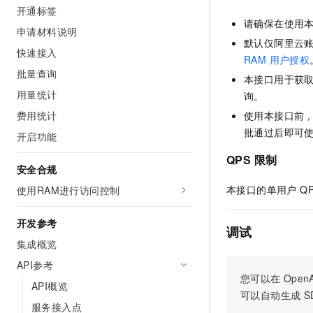
开通标签
AI 产品 免费试用
网络
安全
云开发大赛
Tableau 订阅
请确保在使用
1亿+ 大模型 tokens 和 
申请材料说明
可观测
入门学习赛
默认仅阿里云账
中间件
AI空中课堂在线直播课
快速接入
140+云产品 免费试用
大模型服务
RAM 用户授权
上云与迁云
产品新客免费试用，最长1
数据库
批量查询
本接口用于获
生态解决方案
千问AI平台-Token Plan
用量统计
询。
企业出海
大模型ACA认证体验
大数据计算
助力企业全员 AI 认知与能
费用统计
使用本接口前
行业生态解决方案
政企业务
媒体服务
批通过后即可
千问AI平台-模型体验
开启功能
开发者生态解决方案
在线体验全尺寸、多种模态
企业服务与云通信
QPS 限制
AI 开发和 AI 应用解决
安全合规
Happy 系列大模型
域名与网站
本接口的单用户 QP
使用RAM进行访问控制
终端用户计算
开发参考
调试
Serverless
集成概览
大模型解决方案
API参考
开发工具
快速部署 Dify，高效搭建 
您可以在
OpenA
API概览
可以自动生成
S
迁移与运维管理
服务接入点