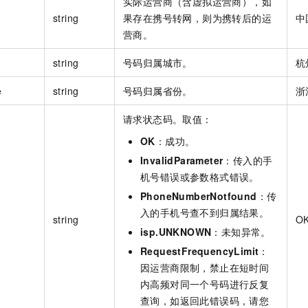
实际运营商（含虚拟运营商），如
string
果存在携号转网，则为携转后的运
中
营商。
string
号码归属城市。
杭
e
string
号码归属省份。
浙
请求状态码。取值：
OK
：成功。
InvalidParameter
：传入的手
机号错误或参数格式错误。
PhoneNumberNotfound
：传
入的手机号查不到归属结果。
string
O
isp.UNKNOWN
：未知异常。
RequestFrequencyLimit
：
因运营商限制，禁止在短时间
内高频对同一个号码进行反复
查询，如返回此错误码，请您