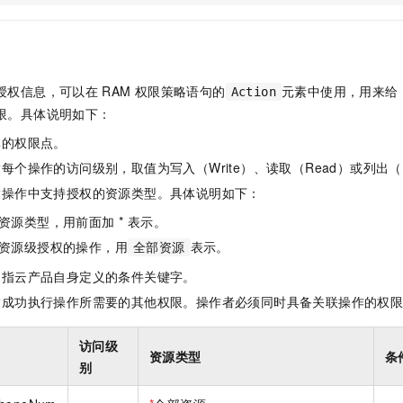
一个 AI 助手
即刻拥有 DeepSeek-R1 满血版
超强辅助，Bol
在企业官网、通讯软件中为客户提供 AI 客服
多种方案随心选，轻松解锁专属 DeepSeek
授权信息，可以在
RAM
权限策略语句的
元素中使用，用来给
Action
限。具体说明如下：
体的权限点。
每个操作的访问级别，取值为写入（Write）、读取（Read）或列出（L
指操作中支持授权的资源类型。具体说明如下：
资源类型，用前面加 * 表示。
资源级授权的操作，用
表示。
全部资源
是指云产品自身定义的条件关键字。
指成功执行操作所需要的其他权限。操作者必须同时具备关联操作的权
访问级
资源类型
条
别