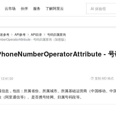
云市场
伙伴
服务
了解阿里云
AI 特惠
数据与 API
成为产品伙伴
企业增值服务
最佳实践
价格计算器
AI 场景体
基础软件
产品伙伴合
阿里云认证
市场活动
配置报价
大模型
发参考
API参考
API目录
号码归属查询
自助选配和估算价格
umberOperatorAttribute - 号码归属查询（加密版）
新方式
域名与网站
睿译宝，AI翻译排版一步到位
智启 AI 普惠权益
产品生态集成认证中心
企业支持计划
云上春晚
千问官方 MaaS 平台，为开发者和 Agent 而生，新用户赠送 1 亿 + tokens 额度
云服务器 EC
Qwen Aud
AI Coding
阿里云Maa
2026 阿里云
为企业打
数据集
Windows
大模型认证
模型
NEW
NEW
交付可用成果
值低价云产品抢先购
提供智能易用的域名与建站服务
上传文档即自动完成翻译和格式还原
至高享 1亿+免费 tokens，加速 Al 应用落地
安全可靠、弹
智能编程，一键
产品生态伙伴
专家技术服务
云上奥运之旅
弹性计算合作
阿里云中企出
手机三要素
宝塔 Linux
全部认证
ePhoneNumberOperatorAttribute
价格优势
有专属领域专家
对象存储 OSS
GLM-5.2：长任务时代开源旗舰模型
阿里云 OPC 创新助力计划
云数据库 RD
即刻拥有 DeepS
AI 电商营销
产品生态伙伴工作台
企业增值服务台
云栖战略参考
云存储合作计
云栖大会
身份实名认证
CentOS
训练营
推动算力普惠，释放技术红利
的大模型服务
最高返9万
多领域专家智能体,一键组建 AI 虚拟交付团队
至高百万元 Token 补贴，加速一人公司成长
稳定、安全、高性价比、高性能的云存储服务
真正可用的 1M 上下文,一次完成代码全链路开发
轻松解锁专属 Dee
从图文生成到
）
云上的中国
数据库合作计
活动全景
短信
Docker
图片和
站式影视创作平台
人工智能平台 PAI
Hermes Agent，打造自进化智能体
Token Plan 模型订阅计划
Qoder
5 分钟轻松部署
AI 广告创作
企业成长
大模型
NEW
信息公告
看见新力量
云网络合作计
OCR 文字识别
JAVA
级电脑
证享300元代金券
可视化编排打通从文字构思到成片全链路闭环
一站式AI开发、训练和推理服务
自主进化，持久记忆，越用越聪明
Qwen3.8-Max 首发尝鲜，限时加量 10 倍，夜间低至2折
面向真实软件
图文、视频一
复制 MD 格式
 12:41:30
Kimi-K3
HappyHors
NEW
魔搭 Mode
loud
服务实践
官网公告
Kimi 最新旗舰模型，长程编程与推理利器
让文字生成流
金融模力时刻
Salesforce O
版
发票查验
全能环境
Qoder CN
Claude Code + GStack 打造工程团队
千问办公，限时限量积分加倍
云原生数据库 P
低代码高效构
AI 建站
NEW
作计划
属信息，包括：所属省份、所属城市、所属基础运营商（中国移动、中
计划
创新中心
魔搭 ModelSc
健康状态
让AI从“聊天伙伴”进化为能干活的“数字员工”
覆盖公网/内网、递归/权威、移动APP等全场景解析服务
安装技能 GStack，拥有专属 AI 工程团队
你的AI工作搭子，覆盖日常办公高频场景
基于千问大模型等，支持代码智能生成、研发智能问答
0 代码专业建
客户案例
天气预报查询
操作系统
Deepseek-v4-pro
HappyHors
业（阿里通信等）、是否携号转网、归属号码段等。
态合作计划
态智能体模型
旗舰 MoE 大模型，百万上下文与顶尖推理能力
图生视频，流
Compute
同享
容器服务 Kubernetes 版 ACK
万小智 AI 建站低至 15元/月
云防火墙
AI 短剧/漫剧
快递物流查询
WordPress
成为服务伙
高校合作
式云数据仓库
点，立即开启云上创新
提供一站式管理容器应用的 K8s 服务
送.CN域名，送备案服务码
云原生的云上
AI助力短剧
GLM-5.2
Wan2.7-T
Ubuntu