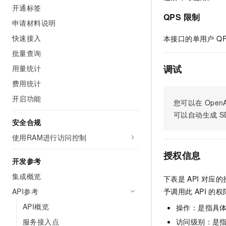
开通标签
AI 产品 免费试用
网络
安全
云开发大赛
Tableau 订阅
QPS 限制
1亿+ 大模型 tokens 和 
申请材料说明
可观测
入门学习赛
中间件
AI空中课堂在线直播课
快速接入
本接口的单用户 QP
140+云产品 免费试用
大模型服务
上云与迁云
产品新客免费试用，最长1
数据库
批量查询
生态解决方案
千问AI平台-Token Plan
调试
用量统计
企业出海
大模型ACA认证体验
大数据计算
助力企业全员 AI 认知与能
费用统计
行业生态解决方案
政企业务
媒体服务
千问AI平台-模型体验
开启功能
开发者生态解决方案
您可以在
OpenA
在线体验全尺寸、多种模态
企业服务与云通信
可以自动生成
S
AI 开发和 AI 应用解决
安全合规
Happy 系列大模型
域名与网站
使用RAM进行访问控制
授权信息
终端用户计算
开发参考
Serverless
集成概览
大模型解决方案
下表是
API
对应的
API参考
予调用此
API
的权
开发工具
快速部署 Dify，高效搭建 
API概览
操作：是指具
迁移与运维管理
服务接入点
访问级别：是指