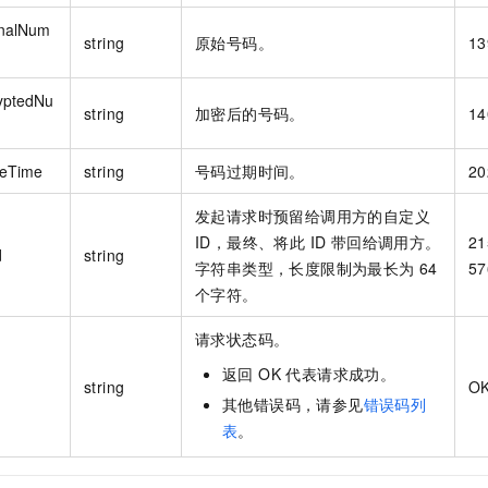
inalNum
string
原始号码。
13
yptedNu
string
加密后的号码。
14
reTime
string
号码过期时间。
20
发起请求时预留给调用方的自定义
ID，最终、将此 ID 带回给调用方。
21
d
string
字符串类型，长度限制为最长为 64
57
个字符。
请求状态码。
返回 OK 代表请求成功。
string
O
其他错误码，请参见
错误码列
表
。