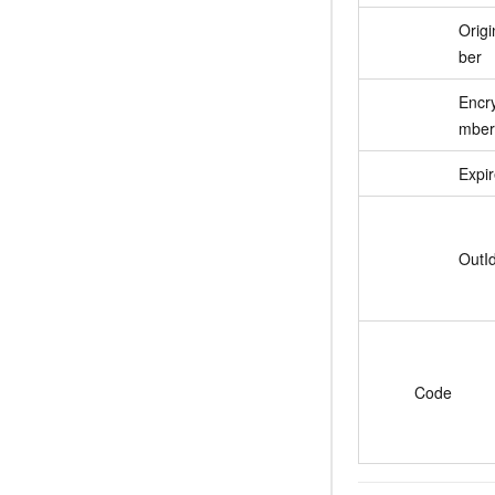
Orig
ber
Encr
mber
Expi
OutI
Code