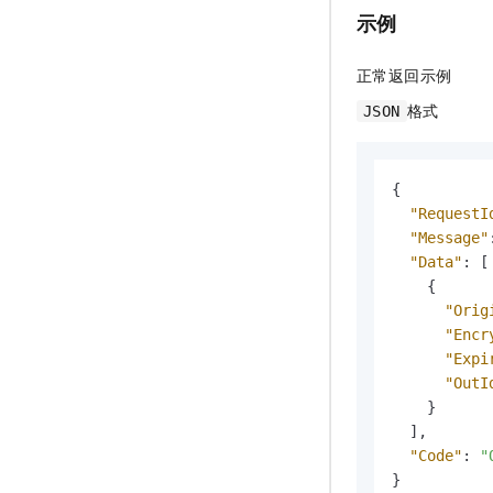
示例
正常返回示例
格式
JSON
{
"RequestI
"Message"
"Data"
:
[
{
"Orig
"Encr
"Expi
"OutI
}
]
,
"Code"
:
"
}