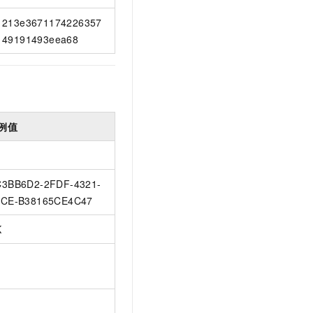
213e3671174226357
49191493eea68
例值
3BB6D2-2FDF-4321-
CE-B38165CE4C47
K