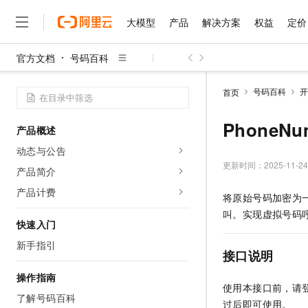
大模型
产品
解决方案
权益
定价
官方文档
号码百科
大模型
产品
解决方案
权益
定价
云市场
伙伴
服务
了解阿里云
精选产品
精选解决方案
普惠上云
产品定价
精选商城
成为销售伙伴
售前咨询
为什么选择阿里云
千问AI平台
号码百科
开
首页
了解云产品的定价详情
大模型服务平台百炼
千问办公，解锁你的工作
普惠上云 官方力荐
分销伙伴
在线服务
网站建设
什么是云计算
大
大模型服务与应用平台
企业级Agent产品，直接
云服务器38元/年起，超
PhoneNu
产品概述
咨询伙伴
多端小程序
技术领先
云上成本管理
售后服务
千问大模型
Agency Agents：拥
官方推荐返现计划
大模型
动态与公告
大模型
精选产品
精选解决方案
Salesforce 国际版订阅
稳定可靠
管理和优化成本
多元化、高性能、安全可靠
推荐新用户得奖励，单订单
更新时间：
2025-11-24
销售伙伴合作计划
产品简介
自助服务
友盟天域
安全合规
人工智能与机器学习
AI
文本生成
无影云电脑
HappyHorse 打造一
云工开物
产品计费
将原始号码加密为
无影生态合作计划
在线服务
观测云
分析师报告
随时随地安全接入的云上超
高校专属算力普惠，学生认
计算
互联网应用开发
Qwen3.8-Max
叫。实现虚拟号码
HOT
Salesforce On Alibaba C
工单服务
快速入门
智能体时代全能旗舰模型
Tuya 物联网平台阿里云
研究报告与白皮书
云解析DNS
快速拥有专属 OpenClaw
Consulting Partner 合
大数据
容器
新手指引
免费试用
短信专区
接口说明
蓝凌 OA
Qwen3.7-Plus
AI 大模型销售与服务生
现代化应用
存储
天池大赛
能看、能想、能动手的多模
云原生大数据计算服务 Max
解决方案免费试用 新老
操作指南
电子合同
使用本接口前，请
面向分析的企业级SaaS模
最高领取价值200元试用
安全
网络与CDN
了解号码百科
AI 算法大赛
Qwen3-VL-Plus
过后即可使用。
畅捷通