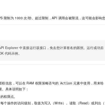
服务生态伙伴
视觉 Coding、空间感知、多模态思考等全面升级
1M上下文，专为长程任务能力而生
云工开物
企业应用
Night Plan 支持 Qwen 3.8-Max
AI 办公
NEW
Red Hat
30+ 款产品免费体验
夜间 5 折，Qwen/Meoo/TokenPlan 客户专享
AI智能应用
科研合作
ERP
堂（旗舰版）
SUSE
S 限制为 1000 次/秒。超过限制，API 调用会被限流，这可能会影
智能客服
AI 应用构建
大模型原生
CRM
2个月
自动承接线索
建站小程序
Qoder
大模型服务平台百炼-应用模版
OA 办公系统
HOT
NEW
面向真实软件
个人版上线、团队版降价；千问3.8-Max首发发尝鲜
丰富多元化的应用模版和解决方案
力提升
财税管理
模板建站
万有无界
大模型服务平台百炼-智能体
400电话
定制建站
PI Explorer
中直接运行该接口，免去您计算签名的困扰。运行成功后，OpenA
的模型效果
灵活可视化地构建企业级 Agent
DK
代码示例。
方案
广告营销
模板小程序
秒悟
人工智能平台 PAI
定制小程序
云端极速 AI 
新一代 AI 视频生成模型，深度适配广告营销等场景
AI Native 的算法工程平台，一站式完成建模、训练、推理服务部署
APP 开发
建站系统
授权信息，可以在
RAM
权限策略语句的
元素中使用，用来给
Action
限。具体说明如下：
AI 应用
10分钟微调：让0.6B模型媲美235B模型
多模态数据信
体的权限点。
依托云原生高可用架构,实现Dify私有化部署
用1%尺寸在特定领域达到大模型90%以上效果
每个操作的访问级别，取值为写入（Write）、读取（Read）或列出（L