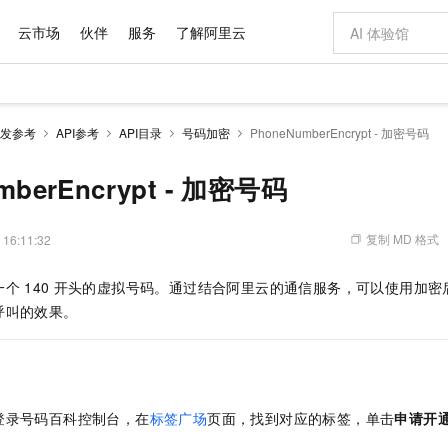
云市场
伙伴
服务
了解阿里云
AI 特惠
数据与 API
成为产品伙伴
企业增值服务
最佳实践
价格计算器
AI 场景体
基础软件
产品伙伴合
阿里云认证
市场活动
配置报价
大模型
发参考
API参考
API目录
号码加密
PhoneNumberEncrypt - 加密号码
自助选配和估算价格
新方式
域名与网站
睿译宝，AI翻译排版一步到位
智启 AI 普惠权益
产品生态集成认证中心
企业支持计划
云上春晚
千问官方 MaaS 平台，为开发者和 Agent 而生，新用户赠送 1 亿 + tokens 额度
云服务器 EC
Qwen Aud
AI Coding
阿里云Maa
2026 阿里云
为企业打
数据集
Windows
大模型认证
模型
NEW
NEW
交付可用成果
值低价云产品抢先购
提供智能易用的域名与建站服务
上传文档即自动完成翻译和格式还原
至高享 1亿+免费 tokens，加速 Al 应用落地
安全可靠、弹
智能编程，一键
mberEncrypt - 加密号码
产品生态伙伴
专家技术服务
云上奥运之旅
弹性计算合作
阿里云中企出
手机三要素
宝塔 Linux
全部认证
价格优势
有专属领域专家
对象存储 OSS
GLM-5.2：长任务时代开源旗舰模型
阿里云 OPC 创新助力计划
云数据库 RD
即刻拥有 DeepS
AI 电商营销
产品生态伙伴工作台
企业增值服务台
云栖战略参考
云存储合作计
云栖大会
身份实名认证
CentOS
训练营
推动算力普惠，释放技术红利
的大模型服务
最高返9万
多领域专家智能体,一键组建 AI 虚拟交付团队
至高百万元 Token 补贴，加速一人公司成长
稳定、安全、高性价比、高性能的云存储服务
真正可用的 1M 上下文,一次完成代码全链路开发
轻松解锁专属 Dee
从图文生成到
复制 MD 格式
 16:11:32
云上的中国
数据库合作计
活动全景
短信
Docker
图片和
站式影视创作平台
人工智能平台 PAI
Hermes Agent，打造自进化智能体
Token Plan 模型订阅计划
Qoder
5 分钟轻松部署
AI 广告创作
企业成长
大模型
NEW
信息公告
一个
140
开头的虚拟号码。通过结合阿里云的通信服务，可以使用加密
看见新力量
云网络合作计
OCR 文字识别
JAVA
级电脑
证享300元代金券
可视化编排打通从文字构思到成片全链路闭环
一站式AI开发、训练和推理服务
自主进化，持久记忆，越用越聪明
Qwen3.8-Max 首发尝鲜，限时加量 10 倍，夜间低至2折
面向真实软件
图文、视频一
Kimi-K3
HappyHors
呼叫的效果。
NEW
魔搭 Mode
loud
服务实践
官网公告
Kimi 最新旗舰模型，长程编程与推理利器
让文字生成流
金融模力时刻
Salesforce O
版
发票查验
全能环境
Qoder CN
Claude Code + GStack 打造工程团队
千问办公，限时限量积分加倍
云原生数据库 P
低代码高效构
AI 建站
NEW
作计划
计划
创新中心
魔搭 ModelSc
健康状态
让AI从“聊天伙伴”进化为能干活的“数字员工”
覆盖公网/内网、递归/权威、移动APP等全场景解析服务
安装技能 GStack，拥有专属 AI 工程团队
你的AI工作搭子，覆盖日常办公高频场景
基于千问大模型等，支持代码智能生成、研发智能问答
0 代码专业建
客户案例
天气预报查询
操作系统
Deepseek-v4-pro
HappyHors
态合作计划
态智能体模型
旗舰 MoE 大模型，百万上下文与顶尖推理能力
图生视频，流
Compute
同享
容器服务 Kubernetes 版 ACK
万小智 AI 建站低至 15元/月
云防火墙
AI 短剧/漫剧
快递物流查询
WordPress
成为服务伙
高校合作
登录号码百科控制台，在
标签广场
页面，找到对应的标签，单击
申请开
式云数据仓库
点，立即开启云上创新
提供一站式管理容器应用的 K8s 服务
送.CN域名，送备案服务码
云原生的云上
AI助力短剧
GLM-5.2
Wan2.7-T
Ubuntu