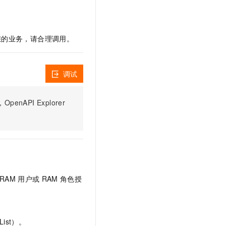
文戏情感细腻自然，动作戏激烈拳拳到肉，实现更强表演能力
支持中英文自由切换，具备更强的噪声鲁棒性
云聚AI 严选权益
SSL 证书
，一键激活高效办公新体验
精选AI产品，从模型到应用全链提效
堡垒机
响您的业务，请合理调用。
AI 用量加速计划
应用
防火墙
、识别商机，让客服更高效、服务更出色。
新老同享，达量后返
千问办公
主机安全
NEW
调试
的智能体编程平台
一站式AI生产力平台
AI 应用及服务市场
伶鹊
PI Explorer
企业级人与Agent协作平台，接入和调度多个数字员工
智能客服平台，对话机器人、对话分析、智能外呼
AI 应用
大模型服务平台百炼 - 全妙
大模型
应用创作平台
多模态内容创作工具，已接入 DeepSeek
自然语言处理
数据标注
RAM
用户或
RAM
角色授
机器学习
息提取
与 AI 智能体进行实时音视频通话
从文本、图片、视频中提取结构化的属性信息
构建支持视频理解的 AI 音视频实时通话应用
ist）。