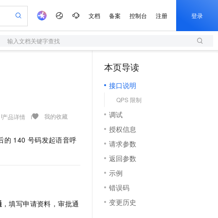
文档
备案
控制台
注册
登录
输入文档关键字查找
验
作计划
器
AI 活动
专业服务
服务伙伴合作计划
开发者社区
加入我们
服务平台百炼
阿里云 OPC 创新助力计划
本页导读
（1）
一站式生成采购清单，支持单品或批量购买
S
io：打造专属 AI 语音助手
S产品伙伴计划（繁花）
峰会
造的大模型服务与应用开发平台
轻量应用服务器
一句话生成原生可编辑精美 PPT 文稿
AI 生产力先锋
Al MaaS 服务伙伴赋能合作
域名
博文
Careers
至高可申请百万元
接口说明
性可伸缩的云计算服务
开启高性价比 AI 编程新体验
Qwen-Audio-3.0-Realtime 端到端实时语音角色扮演
输入一句话想法, 轻松生成专业的 PPT
先锋实践拓展 AI 生产力的边界
快速构建应用程序和网站，即刻迈出上云第一步
Token 补贴，五大权
计划
海大会
伙伴信用分合作计划
商标
问答
社会招聘
QPS 限制
益加速 OPC 成功
S
eek-V4-Pro
数字证书管理服务（原SSL证书）
一键部署幻兽帕鲁游戏服务器
飞天发布时刻
HOT
划
备案
电子书
校园招聘
调试
pSeek-V4-Pro
视频创作，一键激活电商全链路生产力
全托管，含MySQL、PostgreSQL、SQL Server、MariaDB多引擎
实现全站HTTPS，呈现可信的WEB访问
一键购买专属联机服务器，轻松开启游戏
所见，即是所愿
我的收藏
产品详情
更多支持
划
公司注册
镜像站
授权信息
视频生成
语音识别与合成
专属 QwenPaw
短信服务
漫剧工坊：一站式动画创作平台
AI 实训营
HOT
后的
140
号码发起语音呼
合作伙伴培训与认证
请求参数
划
上云迁移
的智能体编程平台
站生成，高效打造优质广告素材
从聊天伙伴进化为能主动干活的本地数字员工
快速生产连贯的高质量长漫剧
从基础到进阶，Agent 创客手把手教你
国内短信简单易用，安全可靠，秒级触达，全球覆盖200+国家和地区。
e-1.1-T2V
Qwen3-TTS-Flash
lScope
我要反馈
查询合作伙伴
返回参数
畅细腻的高质量视频
离线语音合成大模型，多语言方言自适应，低延迟高稳定
n Alibaba Cloud ISV 合作
代维服务
olarDB
建企业门户网站
大数据开发治理平台 DataWorks
10 分钟搭建微信、支付宝小程序
示例
创新加速
ope
登录合作伙伴管理后台
我要建议
站，无忧落地极速上线
以可视化方式快速构建移动和 PC 门户网站
100%兼容MySQL、PostgreSQL，兼容Oracle，支持集中和分布式
高效部署网站，快速应用到小程序
Data Agent 驱动的一站式 Data+AI 开发治理平台
e-1.1-I2V
Cosyvoice-V3-Flash
错误码
安全
畅自然，细节丰富
高表现力语音合成大模型，语音克隆听感自然
我要投诉
上云场景组合购
伴
变更历史
通
，填写申请资料，审批通
边界网络安全防护产品
漫剧创作，剧本、分镜、视频高效生成
覆盖90%+业务场景，专享组合折扣价
2V
VPN
Fun-ASR