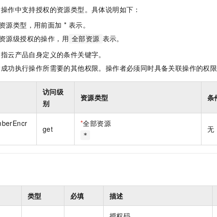
一个 AI 助手
即刻拥有 DeepSeek-R1 满血版
超强辅助，Bol
指操作中支持授权的资源类型。具体说明如下：
在企业官网、通讯软件中为客户提供 AI 客服
多种方案随心选，轻松解锁专属 DeepSeek
资源类型，用前面加 * 表示。
资源级授权的操作，用
表示。
全部资源
是指云产品自身定义的条件关键字。
指成功执行操作所需要的其他权限。操作者必须同时具备关联操作的权
访问级
资源类型
条
别
mberEncr
*
全部资源
get
无
*
类型
必填
描述
授权码。