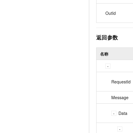
OutId
返回参数
名称
RequestId
Message
Data