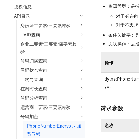
10 分钟在聊天系统中增加
资源类型：是
授权信息
专有云
API目录
对于必选的
对于不支持
身份证二要素/三要素核验
UAID查询
条件关键字：
关联操作：是
企业二要素/三要素/四要素核
验
号码归属查询
操作
号码状态查询
dytns:PhoneNu
二次号查询
ypt
在网时长查询
号码分析查询
运营商二要素/三要素核验
请求参数
号码加密
名称
PhoneNumberEncrypt - 加
密号码