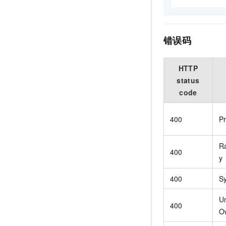
错误码
HTTP
status
code
400
Pr
R
400
y
400
Sy
U
400
O