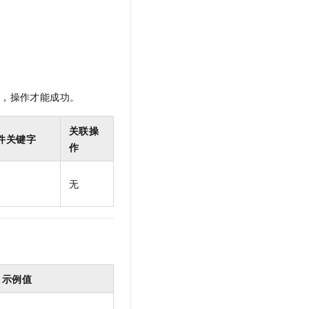
t.diy 一步搞定创意建站
构建大模型应用的安全防护体系
通过自然语言交互简化开发流程,全栈开发支持
通过阿里云安全产品对 AI 应用进行安全防护
限，操作才能成功。
关联操
件关键字
作
无
示例值