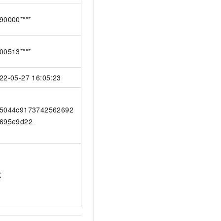
90000****
00513****
22-05-27 16:05:23
5044c9173742562692
695e9d22
K