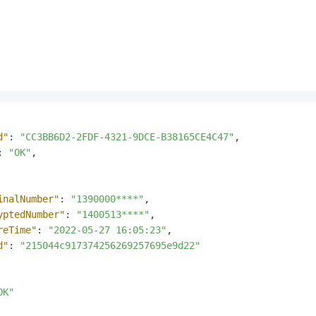
d"
:
"CC3BB6D2-2FDF-4321-9DCE-B38165CE4C47"
,
:
"OK"
,
inalNumber"
:
"1390000****"
,
yptedNumber"
:
"1400513****"
,
reTime"
:
"2022-05-27 16:05:23"
,
d"
:
"215044c917374256269257695e9d22"
OK"