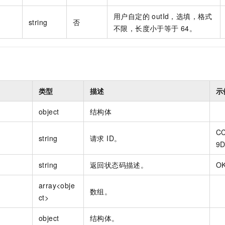
用户自定的 outId，选填，格式
string
否
不限，长度小于等于 64。
类型
描述
示
object
结构体
CC
string
请求 ID。
9D
string
返回状态码描述。
O
array<obje
数组。
ct>
object
结构体。