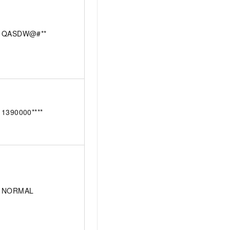
QASDW@#**
1390000****
NORMAL