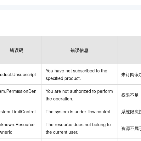
错误码
错误信息
You have not subscribed to the
oduct.Unsubscript
未订阅该
specified product.
am.PermissionDen
You are not authorized to perform
权限不足
the operation.
stem.LimitControl
The system is under flow control.
系统限流
nknown.Resource
The resource does not belong to
资源不属
wnerId
the current user.