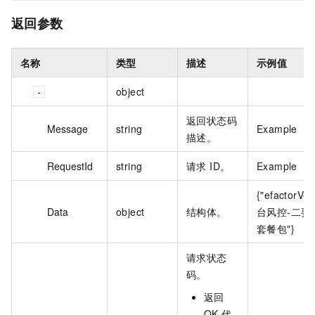
返回参数
名称
类型
描述
示例值
object
返回状态码
Message
string
Example
描述。
RequestId
string
请求 ID。
Example
{"efactorVer
Data
object
结构体。
台风控-二要
套餐包"}
请求状态
码。
返回
OK 代