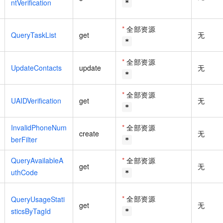
ntVerification
*
*
全部资源
QueryTaskList
get
无
*
*
全部资源
UpdateContacts
update
无
*
*
全部资源
UAIDVerification
get
无
*
InvalidPhoneNum
*
全部资源
create
无
berFilter
*
QueryAvailableA
*
全部资源
get
无
uthCode
*
*
全部资源
QueryUsageStati
get
无
sticsByTagId
*