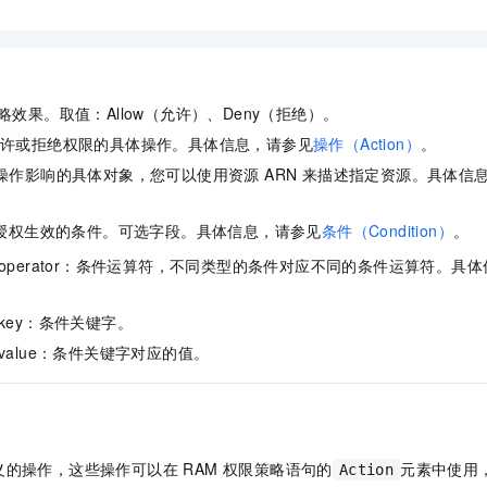
一个 AI 助手
即刻拥有 DeepSeek-R1 满血版
超强辅助，Bol
在企业官网、通讯软件中为客户提供 AI 客服
多种方案随心选，轻松解锁专属 DeepSeek
限策略效果。取值：Allow（允许）、Deny（拒绝）。
授予允许或拒绝权限的具体操作。具体信息，请参见
操作（Action）
。
e：受操作影响的具体对象，您可以使用资源 ARN 来描述指定资源。具体信
。
n：指授权生效的条件。可选字段。具体信息，请参见
条件（Condition）
。
ion_operator：条件运算符，不同类型的条件对应不同的条件运算符。具
on_key：条件关键字。
on_value：条件关键字对应的值。
）
义的操作，这些操作可以在 RAM 权限策略语句的
元素中使用
Action