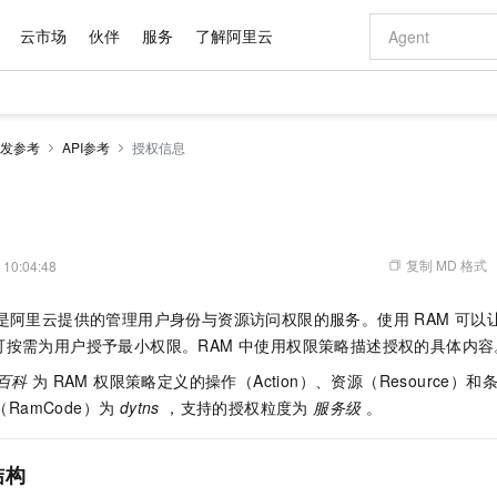
云市场
伙伴
服务
了解阿里云
AI 特惠
数据与 API
成为产品伙伴
企业增值服务
最佳实践
价格计算器
AI 场景体
基础软件
产品伙伴合
阿里云认证
市场活动
配置报价
大模型
发参考
API参考
授权信息
自助选配和估算价格
新方式
域名与网站
睿译宝，AI翻译排版一步到位
智启 AI 普惠权益
产品生态集成认证中心
企业支持计划
云上春晚
千问官方 MaaS 平台，为开发者和 Agent 而生，新用户赠送 1 亿 + tokens 额度
云服务器 EC
Qwen Aud
AI Coding
阿里云Maa
2026 阿里云
为企业打
数据集
Windows
大模型认证
模型
NEW
NEW
交付可用成果
值低价云产品抢先购
提供智能易用的域名与建站服务
上传文档即自动完成翻译和格式还原
至高享 1亿+免费 tokens，加速 Al 应用落地
安全可靠、弹
智能编程，一键
产品生态伙伴
专家技术服务
云上奥运之旅
弹性计算合作
阿里云中企出
手机三要素
宝塔 Linux
全部认证
价格优势
有专属领域专家
对象存储 OSS
GLM-5.2：长任务时代开源旗舰模型
阿里云 OPC 创新助力计划
云数据库 RD
即刻拥有 DeepS
AI 电商营销
产品生态伙伴工作台
企业增值服务台
云栖战略参考
云存储合作计
云栖大会
身份实名认证
CentOS
训练营
推动算力普惠，释放技术红利
的大模型服务
最高返9万
多领域专家智能体,一键组建 AI 虚拟交付团队
至高百万元 Token 补贴，加速一人公司成长
稳定、安全、高性价比、高性能的云存储服务
真正可用的 1M 上下文,一次完成代码全链路开发
轻松解锁专属 Dee
从图文生成到
复制 MD 格式
 10:04:48
云上的中国
数据库合作计
活动全景
短信
Docker
图片和
站式影视创作平台
人工智能平台 PAI
Hermes Agent，打造自进化智能体
Token Plan 模型订阅计划
Qoder
5 分钟轻松部署
AI 广告创作
企业成长
大模型
NEW
信息公告
是阿里云提供的管理用户身份与资源访问权限的服务。使用 RAM 可
看见新力量
云网络合作计
OCR 文字识别
JAVA
级电脑
证享300元代金券
可视化编排打通从文字构思到成片全链路闭环
一站式AI开发、训练和推理服务
自主进化，持久记忆，越用越聪明
Qwen3.8-Max 首发尝鲜，限时加量 10 倍，夜间低至2折
面向真实软件
图文、视频一
Kimi-K3
HappyHors
可按需为用户授予最小权限。RAM 中使用权限策略描述授权的具体内容
NEW
魔搭 Mode
loud
服务实践
官网公告
Kimi 最新旗舰模型，长程编程与推理利器
让文字生成流
金融模力时刻
Salesforce O
版
发票查验
全能环境
Qoder CN
Claude Code + GStack 打造工程团队
千问办公，限时限量积分加倍
云原生数据库 P
低代码高效构
AI 建站
NEW
百科
为 RAM 权限策略定义的操作（Action）、资源（Resource）和条件
作计划
计划
创新中心
魔搭 ModelSc
健康状态
让AI从“聊天伙伴”进化为能干活的“数字员工”
覆盖公网/内网、递归/权威、移动APP等全场景解析服务
安装技能 GStack，拥有专属 AI 工程团队
你的AI工作搭子，覆盖日常办公高频场景
基于千问大模型等，支持代码智能生成、研发智能问答
0 代码专业建
（RamCode）为
dytns
，支持的授权粒度为
服务级
。
客户案例
天气预报查询
操作系统
Deepseek-v4-pro
HappyHors
态合作计划
态智能体模型
旗舰 MoE 大模型，百万上下文与顶尖推理能力
图生视频，流
Compute
同享
容器服务 Kubernetes 版 ACK
万小智 AI 建站低至 15元/月
云防火墙
AI 短剧/漫剧
快递物流查询
WordPress
成为服务伙
高校合作
式云数据仓库
点，立即开启云上创新
结构
提供一站式管理容器应用的 K8s 服务
送.CN域名，送备案服务码
云原生的云上
AI助力短剧
GLM-5.2
Wan2.7-T
Ubuntu