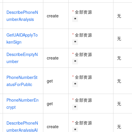
*
全部资源
DescribePhoneN
create
无
umberAnalysis
*
GetUAIDApplyTo
*
全部资源
无
kenSign
*
DescribeEmptyN
*
全部资源
create
无
umber
*
*
全部资源
PhoneNumberSt
get
无
atusForPublic
*
PhoneNumberEn
*
全部资源
get
无
crypt
*
*
全部资源
DescribePhoneN
create
无
umberAnalysisAI
*