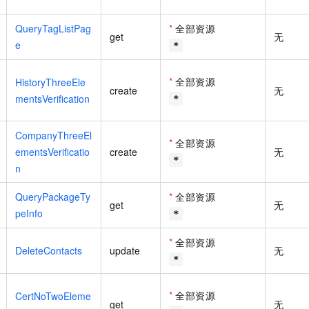
QueryTagListPag
*
全部资源
get
无
e
*
*
全部资源
HistoryThreeEle
create
无
mentsVerification
*
CompanyThreeEl
*
全部资源
ementsVerificatio
create
无
*
n
QueryPackageTy
*
全部资源
get
无
peInfo
*
*
全部资源
DeleteContacts
update
无
*
*
全部资源
CertNoTwoEleme
get
无