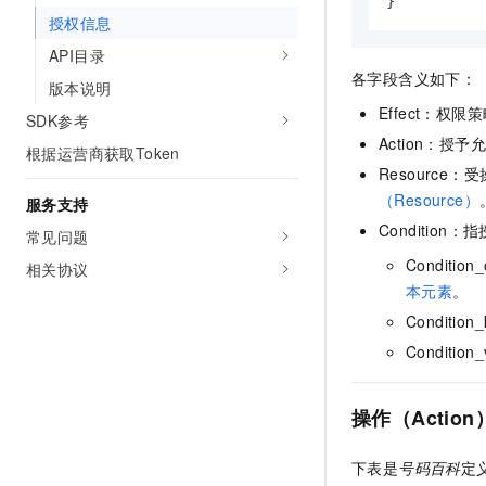
}
10 分钟在聊天系统中增加
授权信息
专有云
API目录
各字段含义如下：
版本说明
Effect：权
SDK参考
Action：
根据运营商获取Token
Resourc
（Resource）
服务支持
Conditio
常见问题
Condit
相关协议
本元素
。
Conditi
Conditi
操作（Action
下表是
号码百科
定