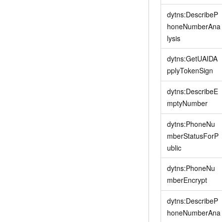
dytns:DescribeP
honeNumberAna
lysis
dytns:GetUAIDA
pplyTokenSign
dytns:DescribeE
mptyNumber
dytns:PhoneNu
mberStatusForP
ublic
dytns:PhoneNu
mberEncrypt
dytns:DescribeP
honeNumberAna