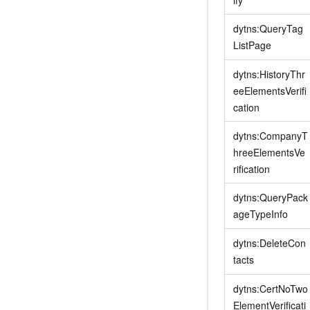
ify
dytns:QueryTag
ListPage
dytns:HistoryThr
eeElementsVerifi
cation
dytns:CompanyT
hreeElementsVe
rification
dytns:QueryPack
ageTypeInfo
dytns:DeleteCon
tacts
dytns:CertNoTwo
ElementVerificati