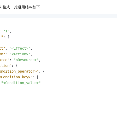
服务生态伙伴
视觉 Coding、空间感知、多模态思考等全面升级
1M上下文，专为长程任务能力而生
云工开物
企业应用
Night Plan 支持 Qwen 3.8-Max
AI 办公
NEW
ON 格式，其通用结构如下：
Red Hat
30+ 款产品免费体验
夜间 5 折，Qwen/Meoo/TokenPlan 客户专享
AI智能应用
科研合作
ERP
堂（旗舰版）
SUSE
智能客服
AI 应用构建
大模型原生
CRM
2个月
自动承接线索
建站小程序
:
"1"
,
Qoder
大模型服务平台百炼-应用模版
OA 办公系统
HOT
NEW
t"
:
[
面向真实软件
个人版上线、团队版降价；千问3.8-Max首发发尝鲜
丰富多元化的应用模版和解决方案
力提升
财税管理
模板建站
ct"
:
"<Effect>"
,
万有无界
大模型服务平台百炼-智能体
400电话
定制建站
on"
:
"<Action>"
,
的模型效果
灵活可视化地构建企业级 Agent
urce"
:
"<Resource>"
,
方案
广告营销
模板小程序
秒悟
ition"
:
{
人工智能平台 PAI
定制小程序
ondition_operator>"
:
{
云端极速 AI 
新一代 AI 视频生成模型，深度适配广告营销等场景
AI Native 的算法工程平台，一站式完成建模、训练、推理服务部署
<Condition_key>"
:
[
APP 开发
"<Condition_value>"
建站系统
AI 应用
10分钟微调：让0.6B模型媲美235B模型
多模态数据信
依托云原生高可用架构,实现Dify私有化部署
用1%尺寸在特定领域达到大模型90%以上效果