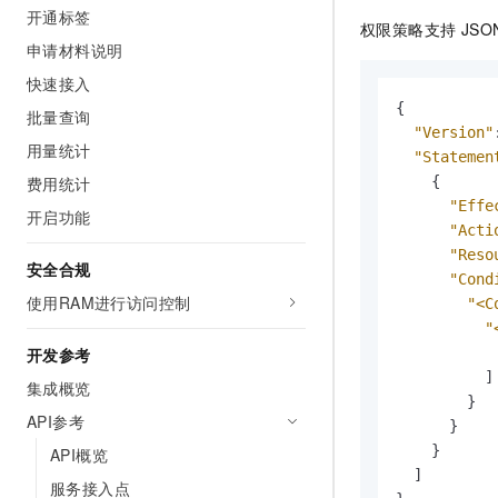
开通标签
AI 产品 免费试用
网络
安全
云开发大赛
权限策略支持 JS
Tableau 订阅
1亿+ 大模型 tokens 和 
申请材料说明
可观测
入门学习赛
中间件
AI空中课堂在线直播课
快速接入
140+云产品 免费试用
大模型服务
上云与迁云
{
产品新客免费试用，最长1
数据库
批量查询
生态解决方案
"Version"
千问AI平台-Token Plan
用量统计
企业出海
大模型ACA认证体验
"Statemen
大数据计算
助力企业全员 AI 认知与能
费用统计
{
行业生态解决方案
政企业务
媒体服务
"Effe
千问AI平台-模型体验
开启功能
开发者生态解决方案
"Acti
在线体验全尺寸、多种模态
企业服务与云通信
"Reso
AI 开发和 AI 应用解决
安全合规
"Cond
Happy 系列大模型
域名与网站
使用RAM进行访问控制
"<C
"
终端用户计算
开发参考
]
Serverless
集成概览
大模型解决方案
}
API参考
}
开发工具
快速部署 Dify，高效搭建 
}
API概览
迁移与运维管理
]
服务接入点