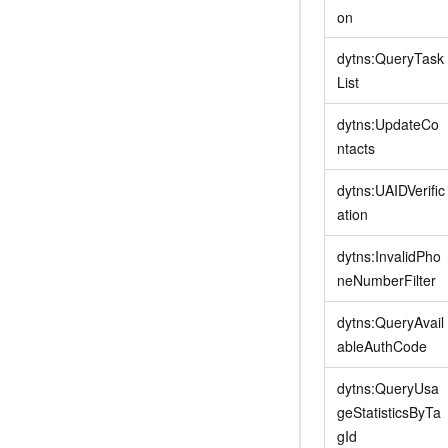
on
dytns:QueryTask
List
dytns:UpdateCo
ntacts
dytns:UAIDVerific
ation
dytns:InvalidPho
neNumberFilter
dytns:QueryAvail
ableAuthCode
dytns:QueryUsa
geStatisticsByTa
gId