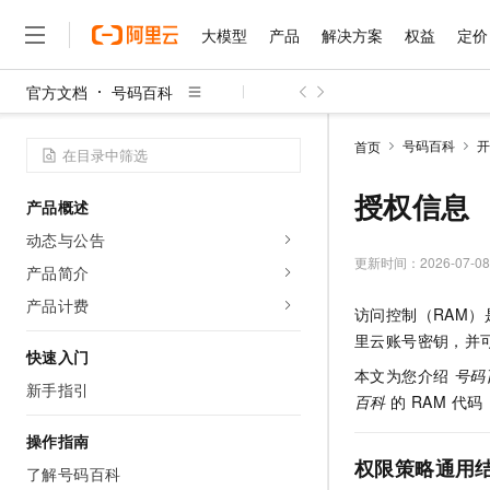
大模型
产品
解决方案
权益
定价
官方文档
号码百科
大模型
产品
解决方案
权益
定价
云市场
伙伴
服务
了解阿里云
精选产品
精选解决方案
普惠上云
产品定价
精选商城
成为销售伙伴
售前咨询
为什么选择阿里云
千问AI平台
号码百科
开
首页
了解云产品的定价详情
大模型服务平台百炼
千问办公，解锁你的工作
普惠上云 官方力荐
分销伙伴
在线服务
网站建设
什么是云计算
大
大模型服务与应用平台
企业级Agent产品，直接
云服务器38元/年起，超
授权信息
产品概述
咨询伙伴
多端小程序
技术领先
云上成本管理
售后服务
千问大模型
Agency Agents：拥
官方推荐返现计划
大模型
动态与公告
大模型
精选产品
精选解决方案
Salesforce 国际版订阅
稳定可靠
管理和优化成本
多元化、高性能、安全可靠
推荐新用户得奖励，单订单
更新时间：
2026-07-08
销售伙伴合作计划
产品简介
自助服务
友盟天域
安全合规
人工智能与机器学习
AI
文本生成
无影云电脑
HappyHorse 打造一
云工开物
产品计费
访问控制（RAM）
无影生态合作计划
在线服务
观测云
分析师报告
随时随地安全接入的云上超
高校专属算力普惠，学生认
计算
互联网应用开发
Qwen3.8-Max
里云账号密钥，并
HOT
Salesforce On Alibaba C
工单服务
快速入门
智能体时代全能旗舰模型
Tuya 物联网平台阿里云
研究报告与白皮书
云解析DNS
快速拥有专属 OpenClaw
本文为您介绍
号码
Consulting Partner 合
大数据
容器
新手指引
免费试用
短信专区
百科
的 RAM 代码
蓝凌 OA
Qwen3.7-Plus
AI 大模型销售与服务生
现代化应用
存储
天池大赛
能看、能想、能动手的多模
云原生大数据计算服务 Max
解决方案免费试用 新老
操作指南
电子合同
面向分析的企业级SaaS模
最高领取价值200元试用
权限策略通用
安全
网络与CDN
了解号码百科
AI 算法大赛
Qwen3-VL-Plus
畅捷通