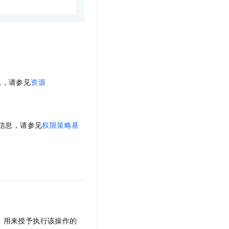
t.diy 一步搞定创意建站
构建大模型应用的安全防护体系
通过自然语言交互简化开发流程,全栈开发支持
通过阿里云安全产品对 AI 应用进行安全防护
息，请参见
资源
体信息，请参见
权限策略基
，用来授予执行该操作的