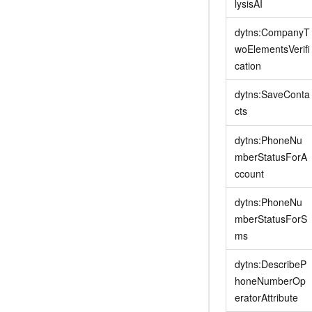
lysisAI
dytns:CompanyT
woElementsVerifi
cation
dytns:SaveConta
cts
dytns:PhoneNu
mberStatusForA
ccount
dytns:PhoneNu
mberStatusForS
ms
dytns:DescribeP
honeNumberOp
eratorAttribute