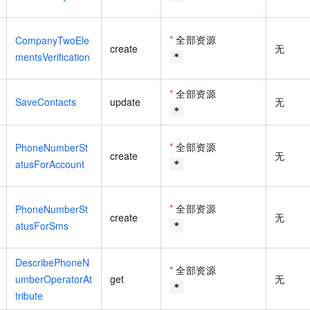
*
全部资源
CompanyTwoEle
create
无
mentsVerification
*
*
全部资源
SaveContacts
update
无
*
*
全部资源
PhoneNumberSt
create
无
atusForAccount
*
*
全部资源
PhoneNumberSt
create
无
atusForSms
*
DescribePhoneN
*
全部资源
umberOperatorAt
get
无
*
tribute