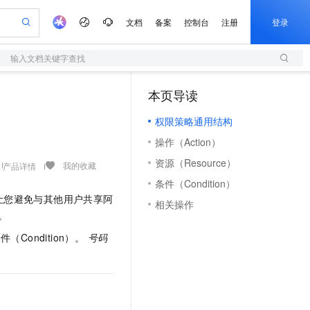
文档
备案
控制台
注册
登录
输入文档关键字查找
验
作计划
器
AI 活动
专业服务
服务伙伴合作计划
开发者社区
加入我们
服务平台百炼
阿里云 OPC 创新助力计划
本页导读
（1）
一站式生成采购清单，支持单品或批量购买
S
io：打造专属 AI 语音助手
S产品伙伴计划（繁花）
峰会
造的大模型服务与应用开发平台
轻量应用服务器
一句话生成原生可编辑精美 PPT 文稿
AI 生产力先锋
Al MaaS 服务伙伴赋能合作
域名
博文
Careers
至高可申请百万元
权限策略通用结构
性可伸缩的云计算服务
开启高性价比 AI 编程新体验
Qwen-Audio-3.0-Realtime 端到端实时语音角色扮演
输入一句话想法, 轻松生成专业的 PPT
先锋实践拓展 AI 生产力的边界
快速构建应用程序和网站，即刻迈出上云第一步
Token 补贴，五大权
计划
海大会
伙伴信用分合作计划
商标
问答
社会招聘
操作（Action）
益加速 OPC 成功
S
eek-V4-Pro
数字证书管理服务（原SSL证书）
一键部署幻兽帕鲁游戏服务器
飞天发布时刻
HOT
划
备案
电子书
校园招聘
资源（Resource）
pSeek-V4-Pro
视频创作，一键激活电商全链路生产力
全托管，含MySQL、PostgreSQL、SQL Server、MariaDB多引擎
实现全站HTTPS，呈现可信的WEB访问
一键购买专属联机服务器，轻松开启游戏
所见，即是所愿
我的收藏
产品详情
更多支持
划
公司注册
镜像站
条件（Condition）
视频生成
语音识别与合成
专属 QwenPaw
短信服务
漫剧工坊：一站式动画创作平台
AI 实训营
HOT
以让您避免与其他用户共享阿
合作伙伴培训与认证
相关操作
划
上云迁移
的智能体编程平台
站生成，高效打造优质广告素材
从聊天伙伴进化为能主动干活的本地数字员工
快速生产连贯的高质量长漫剧
从基础到进阶，Agent 创客手把手教你
国内短信简单易用，安全可靠，秒级触达，全球覆盖200+国家和地区。
e-1.1-T2V
Qwen3-TTS-Flash
。
lScope
我要反馈
查询合作伙伴
畅细腻的高质量视频
离线语音合成大模型，多语言方言自适应，低延迟高稳定
n Alibaba Cloud ISV 合作
代维服务
olarDB
建企业门户网站
大数据开发治理平台 DataWorks
10 分钟搭建微信、支付宝小程序
（Condition）。
号码
创新加速
ope
登录合作伙伴管理后台
我要建议
站，无忧落地极速上线
以可视化方式快速构建移动和 PC 门户网站
100%兼容MySQL、PostgreSQL，兼容Oracle，支持集中和分布式
高效部署网站，快速应用到小程序
Data Agent 驱动的一站式 Data+AI 开发治理平台
e-1.1-I2V
Cosyvoice-V3-Flash
安全
畅自然，细节丰富
高表现力语音合成大模型，语音克隆听感自然
我要投诉
上云场景组合购
伴
边界网络安全防护产品
漫剧创作，剧本、分镜、视频高效生成
覆盖90%+业务场景，专享组合折扣价
2V
VPN
Fun-ASR