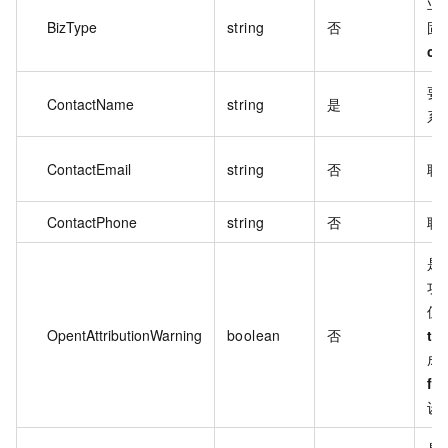
业
BizType
string
否
固
co
要
ContactName
string
是
系
ContactEmail
string
否
联
ContactPhone
string
否
联
是
功
值
OpentAttributionWarning
boolean
否
tr
成
fal
设
是