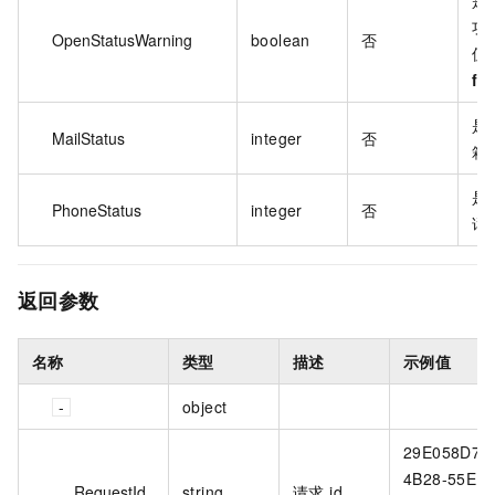
功
OpenStatusWarning
boolean
否
值
fal
是
MailStatus
integer
否
箱
是
PhoneStatus
integer
否
话
返回参数
名称
类型
描述
示例值
object
29E058D7-
4B28-55EE-
RequestId
string
请求 id。