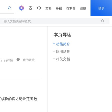
文档
备案
控制台
注册
登录
输入文档关键字查找
验
作计划
器
AI 活动
专业服务
服务伙伴合作计划
开发者社区
加入我们
服务平台百炼
阿里云 OPC 创新助力计划
本页导读
（1）
一站式生成采购清单，支持单品或批量购买
S
io：打造专属 AI 语音助手
S产品伙伴计划（繁花）
峰会
造的大模型服务与应用开发平台
轻量应用服务器
一句话生成原生可编辑精美 PPT 文稿
AI 生产力先锋
Al MaaS 服务伙伴赋能合作
域名
博文
Careers
至高可申请百万元
功能简介
性可伸缩的云计算服务
开启高性价比 AI 编程新体验
Qwen-Audio-3.0-Realtime 端到端实时语音角色扮演
输入一句话想法, 轻松生成专业的 PPT
先锋实践拓展 AI 生产力的边界
快速构建应用程序和网站，即刻迈出上云第一步
Token 补贴，五大权
计划
海大会
伙伴信用分合作计划
商标
问答
社会招聘
应用场景
益加速 OPC 成功
S
eek-V4-Pro
数字证书管理服务（原SSL证书）
一键部署幻兽帕鲁游戏服务器
飞天发布时刻
HOT
划
备案
电子书
校园招聘
相关文档
pSeek-V4-Pro
视频创作，一键激活电商全链路生产力
全托管，含MySQL、PostgreSQL、SQL Server、MariaDB多引擎
实现全站HTTPS，呈现可信的WEB访问
一键购买专属联机服务器，轻松开启游戏
所见，即是所愿
我的收藏
产品详情
更多支持
划
公司注册
镜像站
视频生成
语音识别与合成
专属 QwenPaw
短信服务
漫剧工坊：一站式动画创作平台
AI 实训营
HOT
合作伙伴培训与认证
划
上云迁移
的智能体编程平台
站生成，高效打造优质广告素材
从聊天伙伴进化为能主动干活的本地数字员工
快速生产连贯的高质量长漫剧
从基础到进阶，Agent 创客手把手教你
国内短信简单易用，安全可靠，秒级触达，全球覆盖200+国家和地区。
e-1.1-T2V
Qwen3-TTS-Flash
lScope
我要反馈
查询合作伙伴
畅细腻的高质量视频
离线语音合成大模型，多语言方言自适应，低延迟高稳定
n Alibaba Cloud ISV 合作
代维服务
olarDB
建企业门户网站
大数据开发治理平台 DataWorks
10 分钟搭建微信、支付宝小程序
创新加速
ope
登录合作伙伴管理后台
我要建议
站，无忧落地极速上线
以可视化方式快速构建移动和 PC 门户网站
100%兼容MySQL、PostgreSQL，兼容Oracle，支持集中和分布式
高效部署网站，快速应用到小程序
Data Agent 驱动的一站式 Data+AI 开发治理平台
e-1.1-I2V
Cosyvoice-V3-Flash
安全
可核验的官方记录范围包
畅自然，细节丰富
高表现力语音合成大模型，语音克隆听感自然
我要投诉
上云场景组合购
伴
边界网络安全防护产品
漫剧创作，剧本、分镜、视频高效生成
覆盖90%+业务场景，专享组合折扣价
2V
VPN
Fun-ASR