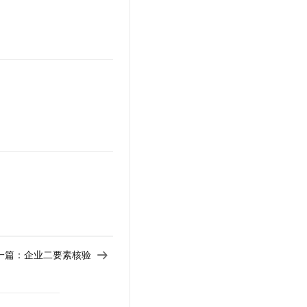
文戏情感细腻自然，动作戏激烈拳拳到肉，实现更强表演能力
支持中英文自由切换，具备更强的噪声鲁棒性
云聚AI 严选权益
SSL 证书
，一键激活高效办公新体验
精选AI产品，从模型到应用全链提效
堡垒机
AI 用量加速计划
应用
防火墙
、识别商机，让客服更高效、服务更出色。
新老同享，达量后返
千问办公
主机安全
NEW
的智能体编程平台
一站式AI生产力平台
AI 应用及服务市场
伶鹊
企业级人与Agent协作平台，接入和调度多个数字员工
智能客服平台，对话机器人、对话分析、智能外呼
AI 应用
大模型服务平台百炼 - 全妙
大模型
应用创作平台
多模态内容创作工具，已接入 DeepSeek
自然语言处理
数据标注
一篇：
企业二要素核验
机器学习
息提取
与 AI 智能体进行实时音视频通话
从文本、图片、视频中提取结构化的属性信息
构建支持视频理解的 AI 音视频实时通话应用