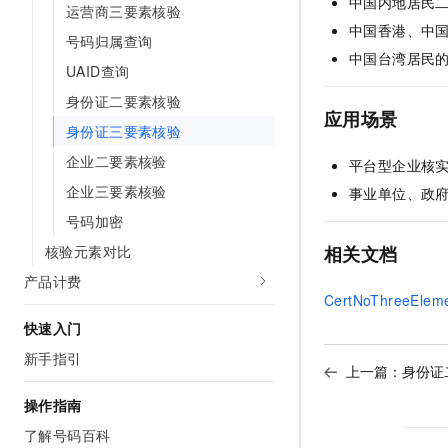
中国内地居民
运营商三要素核验
AI 产品 免费试用
网络
安全
云开发大赛
中国香港、中
Tableau 订阅
1亿+ 大模型 tokens 和 
号码归属查询
可观测
入门学习赛
中国台湾居民
中间件
AI空中课堂在线直播课
UAID查询
140+云产品 免费试用
大模型服务
上云与迁云
身份证二要素核验
产品新客免费试用，最长1
数据库
应用场景
生态解决方案
千问AI平台-Token Plan
身份证三要素核验
企业出海
大模型ACA认证体验
大数据计算
企业二要素核验
助力企业全员 AI 认知与能
平台型企业核
行业生态解决方案
政企业务
媒体服务
企业三要素核验
千问AI平台-模型体验
事业单位、政
开发者生态解决方案
在线体验全尺寸、多种模态
号码加密
企业服务与云通信
AI 开发和 AI 应用解决
核验元素对比
相关文档
Happy 系列大模型
域名与网站
产品计费
CertNoThreeEle
终端用户计算
快速入门
Serverless
大模型解决方案
新手指引
上一篇：
身份证
开发工具
快速部署 Dify，高效搭建 
操作指南
迁移与运维管理
了解号码百科