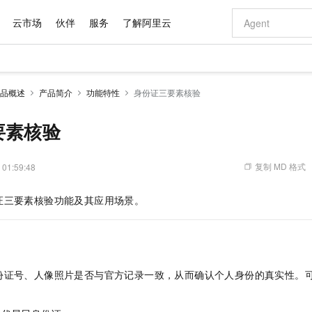
云市场
伙伴
服务
了解阿里云
AI 特惠
数据与 API
成为产品伙伴
企业增值服务
最佳实践
价格计算器
AI 场景体
基础软件
产品伙伴合
阿里云认证
市场活动
配置报价
大模型
品概述
产品简介
功能特性
身份证三要素核验
自助选配和估算价格
新方式
域名与网站
睿译宝，AI翻译排版一步到位
智启 AI 普惠权益
产品生态集成认证中心
企业支持计划
云上春晚
千问官方 MaaS 平台，为开发者和 Agent 而生，新用户赠送 1 亿 + tokens 额度
云服务器 EC
Qwen Aud
AI Coding
阿里云Maa
2026 阿里云
为企业打
数据集
Windows
大模型认证
模型
NEW
NEW
交付可用成果
值低价云产品抢先购
提供智能易用的域名与建站服务
上传文档即自动完成翻译和格式还原
至高享 1亿+免费 tokens，加速 Al 应用落地
安全可靠、弹
智能编程，一键
要素核验
产品生态伙伴
专家技术服务
云上奥运之旅
弹性计算合作
阿里云中企出
手机三要素
宝塔 Linux
全部认证
价格优势
有专属领域专家
对象存储 OSS
GLM-5.2：长任务时代开源旗舰模型
阿里云 OPC 创新助力计划
云数据库 RD
即刻拥有 DeepS
AI 电商营销
产品生态伙伴工作台
企业增值服务台
云栖战略参考
云存储合作计
云栖大会
身份实名认证
CentOS
训练营
推动算力普惠，释放技术红利
的大模型服务
最高返9万
多领域专家智能体,一键组建 AI 虚拟交付团队
至高百万元 Token 补贴，加速一人公司成长
稳定、安全、高性价比、高性能的云存储服务
真正可用的 1M 上下文,一次完成代码全链路开发
轻松解锁专属 Dee
从图文生成到
复制 MD 格式
 01:59:48
云上的中国
数据库合作计
活动全景
短信
Docker
图片和
站式影视创作平台
人工智能平台 PAI
Hermes Agent，打造自进化智能体
Token Plan 模型订阅计划
Qoder
5 分钟轻松部署
AI 广告创作
企业成长
大模型
NEW
信息公告
证三要素核验功能及其应用场景。
看见新力量
云网络合作计
OCR 文字识别
JAVA
级电脑
证享300元代金券
可视化编排打通从文字构思到成片全链路闭环
一站式AI开发、训练和推理服务
自主进化，持久记忆，越用越聪明
Qwen3.8-Max 首发尝鲜，限时加量 10 倍，夜间低至2折
面向真实软件
图文、视频一
Kimi-K3
HappyHors
NEW
魔搭 Mode
loud
服务实践
官网公告
Kimi 最新旗舰模型，长程编程与推理利器
让文字生成流
金融模力时刻
Salesforce O
版
发票查验
全能环境
Qoder CN
Claude Code + GStack 打造工程团队
千问办公，限时限量积分加倍
云原生数据库 P
低代码高效构
AI 建站
NEW
作计划
计划
创新中心
魔搭 ModelSc
健康状态
让AI从“聊天伙伴”进化为能干活的“数字员工”
覆盖公网/内网、递归/权威、移动APP等全场景解析服务
安装技能 GStack，拥有专属 AI 工程团队
你的AI工作搭子，覆盖日常办公高频场景
基于千问大模型等，支持代码智能生成、研发智能问答
0 代码专业建
客户案例
天气预报查询
操作系统
Deepseek-v4-pro
HappyHors
态合作计划
份证号、人像照片是否与官方记录一致，从而确认个人身份的真实性。
态智能体模型
旗舰 MoE 大模型，百万上下文与顶尖推理能力
图生视频，流
Compute
同享
容器服务 Kubernetes 版 ACK
万小智 AI 建站低至 15元/月
云防火墙
AI 短剧/漫剧
快递物流查询
WordPress
成为服务伙
高校合作
式云数据仓库
点，立即开启云上创新
提供一站式管理容器应用的 K8s 服务
送.CN域名，送备案服务码
云原生的云上
AI助力短剧
GLM-5.2
Wan2.7-T
Ubuntu