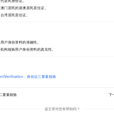
二代居民身份证。
服务生态伙伴
视觉 Coding、空间感知、多模态思考等全面升级
1M上下文，专为长程任务能力而生
云工开物
企业应用
Night Plan 支持 Qwen 3.8-Max
AI 办公
NEW
国澳门居民的港澳居民居住证。
Red Hat
30+ 款产品免费体验
夜间 5 折，Qwen/Meoo/TokenPlan 客户专享
AI智能应用
科研合作
ERP
的台湾居民居住证。
堂（旗舰版）
SUSE
智能客服
AI 应用构建
大模型原生
CRM
2个月
自动承接线索
建站小程序
Qoder
大模型服务平台百炼-应用模版
OA 办公系统
HOT
NEW
面向真实软件
个人版上线、团队版降价；千问3.8-Max首发发尝鲜
丰富多元化的应用模版和解决方案
力提升
实用户身份资料的准确性。
财税管理
模板建站
万有无界
大模型服务平台百炼-智能体
府机构核验用户身份资料的真实性。
400电话
定制建站
的模型效果
灵活可视化地构建企业级 Agent
方案
广告营销
模板小程序
秒悟
人工智能平台 PAI
定制小程序
云端极速 AI 
新一代 AI 视频生成模型，深度适配广告营销等场景
AI Native 的算法工程平台，一站式完成建模、训练、推理服务部署
mentVerification - 身份证三要素核验
APP 开发
建站系统
二要素核验
下
AI 应用
10分钟微调：让0.6B模型媲美235B模型
多模态数据信
依托云原生高可用架构,实现Dify私有化部署
用1%尺寸在特定领域达到大模型90%以上效果
该文章对您有帮助吗？