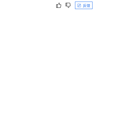
一个 AI 助手
即刻拥有 DeepSeek-R1 满血版
超强辅助，Bol
反馈
在企业官网、通讯软件中为客户提供 AI 客服
多种方案随心选，轻松解锁专属 DeepSeek