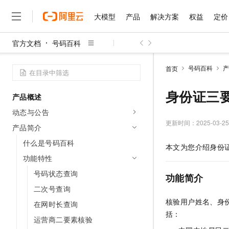
大模型
产品
解决方案
权益
定价
官方文档
号码百科
大模型
产品
解决方案
权益
定价
云市场
伙伴
服务
了解阿里云
精选产品
精选解决方案
普惠上云
产品定价
精选商城
成为销售伙伴
售前咨询
为什么选择阿里云
千问AI平台
号码百科
产
首页
了解云产品的定价详情
大模型服务平台百炼
千问办公，解锁你的工作
普惠上云 官方力荐
分销伙伴
在线服务
网站建设
什么是云计算
大
大模型服务与应用平台
企业级Agent产品，直接
云服务器38元/年起，超
身份证三
产品概述
咨询伙伴
多端小程序
技术领先
云上成本管理
售后服务
千问大模型
Agency Agents：拥
官方推荐返现计划
大模型
动态与公告
大模型
精选产品
精选解决方案
Salesforce 国际版订阅
稳定可靠
管理和优化成本
多元化、高性能、安全可靠
推荐新用户得奖励，单订单
更新时间：
2025-03-25
销售伙伴合作计划
产品简介
自助服务
友盟天域
安全合规
人工智能与机器学习
AI
文本生成
无影云电脑
HappyHorse 打造一
云工开物
什么是号码百科
本文为您介绍身份
无影生态合作计划
在线服务
观测云
分析师报告
随时随地安全接入的云上超
高校专属算力普惠，学生认
计算
互联网应用开发
功能特性
Qwen3.8-Max
HOT
Salesforce On Alibaba C
工单服务
智能体时代全能旗舰模型
Tuya 物联网平台阿里云
研究报告与白皮书
号码状态查询
云解析DNS
快速拥有专属 OpenClaw
Consulting Partner 合
功能简介
大数据
容器
免费试用
短信专区
二次号查询
蓝凌 OA
Qwen3.7-Plus
AI 大模型销售与服务生
现代化应用
存储
天池大赛
核验用户姓名、身
能看、能想、能动手的多模
在网时长查询
云原生大数据计算服务 Max
解决方案免费试用 新老
电子合同
括：
面向分析的企业级SaaS模
最高领取价值200元试用
安全
网络与CDN
运营商二要素核验
AI 算法大赛
Qwen3-VL-Plus
畅捷通