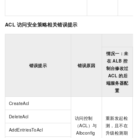
ACL
访问安全策略相关错误提示
情况一：未
在
ALB
控
错误提示
错误原因
制台修改过
ACL
的后
端服务器配
置
CreateAcl
DeleteAcl
访问控制
重新发起检
（ACL）与
测，且不在
AddEntriesToAcl
Albconfig
升级检测期