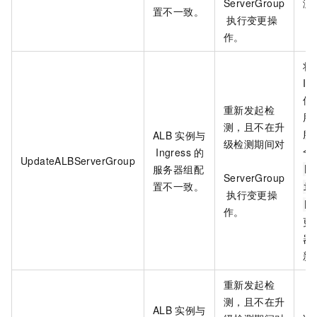
ServerGroup
测
置不一致。
执行变更操
作。
将
In
保
重新发起检
用
测，且不在升
服
ALB
实例与
级检测期间对
令
Ingress
的
UpdateALBServerGroup
服务器组配
[$
ServerGroup
置不一致。
in
执行变更操
[$
作。
更
器
新
重新发起检
测，且不在升
ALB
实例与