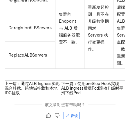
RegisterALBServers
重新发起检
后端服
集群的
测，且不在
配置，
Endpoint
升级检测期
ALB
DeregisterALBServers
与
ALB
后
间对
集群中
端服务器配
Servers
执
Server
置不一致。
行变更操
点配置
作。
一致，
ReplaceALBServers
重新发
测。
上一篇：
通过ALB Ingress实现
下一篇：
使用preStop Hook实现
混合挂载、跨地域挂载和本地
ALB Ingress后端Pod滚动升级时平
IDC挂载
滑下线Pod
该文章对您有帮助吗？
反馈