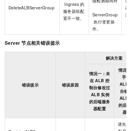
级检测期间对
请
Ingress
的
DeleteALBServerGroup
器
服务器组配
ServerGroup
测
置不一致。
执行变更操
作。
Server
节点相关错误提示
解决方案
情况二
情况一：未
手动
在
ALB
控
ALB
错误提示
错误原因
制台修改过
台修
ALB
实例
ALB
的后端服务
的后端
器配置
器配
请先恢
ALB