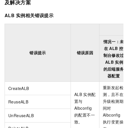
及解决方案
ALB
实例相关错误提示
情况一：未
在
ALB
控
错误提示
错误原因
制台修改过
ALB
实例
的后端服务
器配置
重新发起检
CreateALB
ALB
实例配
测，且不在
置与
升级检测期
ReuseALB
Albconfig
间对
的配置不一
Albconfig
UnReuseALB
致。
执行变更操