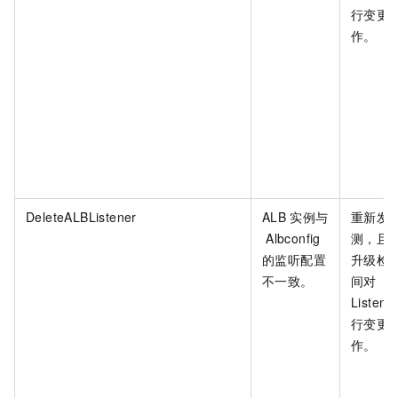
行变更
作。
DeleteALBListener
ALB
实例与
重新发
Albconfig
测，且
的监听配置
升级检
不一致。
间对
Listene
行变更
作。