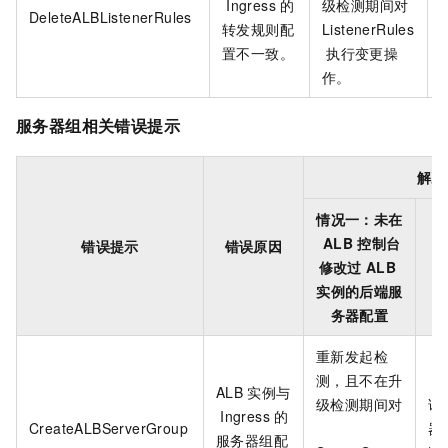
Ingress
的
级检测期间对
DeleteALBListenerRules
转发规则配
ListenerRules
置不一致。
执行变更操
作。
服务器组相关错误提示
解决
情况一：未在
ALB
控制台
错误提示
错误原因
修改过
ALB
A
实例的后端服
务器配置
重新发起检
测，且不在升
ALB
实例与
级检测期间对
请
Ingress
的
CreateALBServerGroup
器
服务器组配