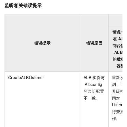
监听相关错误提示
情况一
在
ALB
错误提示
错误原因
制台修
ALB
的后端
器配
CreateALBListener
ALB
实例与
重新发
Albconfig
测，且
的监听配置
升级检
不一致。
间对
Listene
行变更
作。