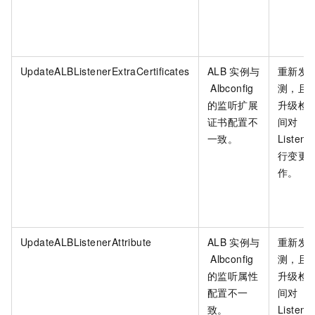
UpdateALBListenerExtraCertificates
ALB
实例与
重新发
Albconfig
测，且
的监听扩展
升级检
证书配置不
间对
一致。
Listene
行变更
作。
UpdateALBListenerAttribute
ALB
实例与
重新发
Albconfig
测，且
的监听属性
升级检
配置不一
间对
致。
Listene