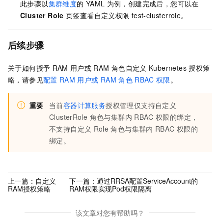
此步骤以
集群维度
的
YAML
为例，创建完成后，您可以在
Cluster Role
页签查看自定义权限
test-clusterrole。
后续步骤
关于如何授予
RAM
用户或
RAM
角色自定义
Kubernetes
授权策
略，请参见
配置
RAM
用户或
RAM
角色
RBAC
权限
。
重要
当前
容器计算服务
授权管理仅支持自定义
ClusterRole
角色与集群内
RBAC
权限的绑定，
不支持自定义
Role
角色与集群内
RBAC
权限的
绑定。
上一篇：
自定义
下一篇：
通过RRSA配置ServiceAccount的
RAM授权策略
RAM权限实现Pod权限隔离
该文章对您有帮助吗？