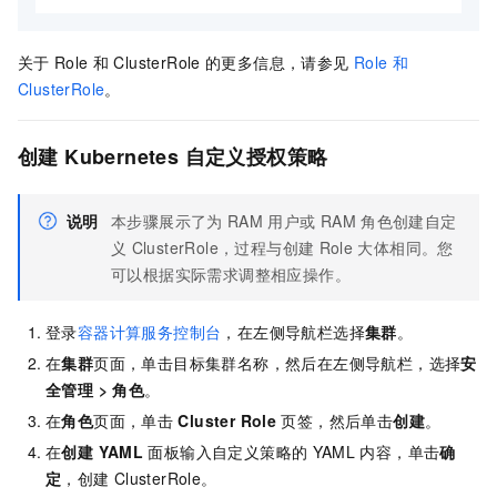
关于
Role
和
ClusterRole
的更多信息，请参见
Role
和
ClusterRole
。
创建
Kubernetes
自定义授权策略
说明
本步骤展示了为
RAM
用户或
RAM
角色创建自定
义
ClusterRole，过程与创建
Role
大体相同。您
可以根据实际需求调整相应操作。
登录
容器计算服务控制台
，在左侧导航栏选择
集群
。
在
集群
页面，单击目标集群名称，然后在左侧导航栏，选择
安
全管理
>
角色
。
在
角色
页面，单击
Cluster Role
页签，然后单击
创建
。
在
创建 YAML
面板输入自定义策略的
YAML
内容，单击
确
定
，创建
ClusterRole。