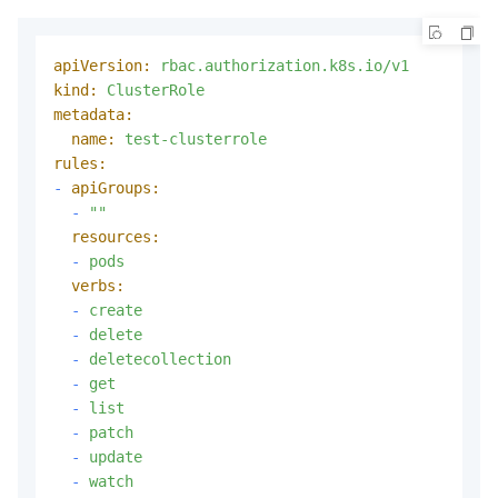
apiVersion:
rbac.authorization.k8s.io/v1
kind:
ClusterRole
metadata:
name:
test-clusterrole
rules:
-
apiGroups:
-
""
resources:
-
pods
verbs:
-
create
-
delete
-
deletecollection
-
get
-
list
-
patch
-
update
-
watch