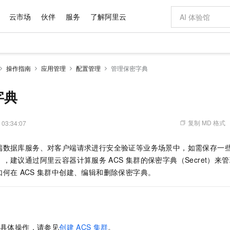
云市场
伙伴
服务
了解阿里云
AI 特惠
数据与 API
成为产品伙伴
企业增值服务
最佳实践
价格计算器
AI 场景体
基础软件
产品伙伴合
阿里云认证
市场活动
配置报价
大模型
操作指南
应用管理
配置管理
管理保密字典
自助选配和估算价格
新方式
域名与网站
睿译宝，AI翻译排版一步到位
智启 AI 普惠权益
产品生态集成认证中心
企业支持计划
云上春晚
千问官方 MaaS 平台，为开发者和 Agent 而生，新用户赠送 1 亿 + tokens 额度
云服务器 EC
AI Coding
阿里云Maa
2026 阿里云
为企业打
数据集
Windows
大模型认证
模型
NEW
交付可用成果
值低价云产品抢先购
提供智能易用的域名与建站服务
上传文档即自动完成翻译和格式还原
至高享 1亿+免费 tokens，加速 Al 应用落地
安全可靠、弹
智能编程，一键
字典
产品生态伙伴
专家技术服务
云上奥运之旅
弹性计算合作
阿里云中企出
手机三要素
宝塔 Linux
全部认证
价格优势
有专属领域专家
对象存储 OSS
GLM-5.2：长任务时代开源旗舰模型
阿里云 OPC 创新助力计划
云数据库 RD
即刻拥有 DeepS
AI 电商营销
产品生态伙伴工作台
企业增值服务台
云栖战略参考
云存储合作计
云栖大会
身份实名认证
CentOS
训练营
推动算力普惠，释放技术红利
的大模型服务
最高返9万
多领域专家智能体,一键组建 AI 虚拟交付团队
至高百万元 Token 补贴，加速一人公司成长
稳定、安全、高性价比、高性能的云存储服务
真正可用的 1M 上下文,一次完成代码全链路开发
轻松解锁专属 Dee
从图文生成到
复制 MD 格式
 03:34:07
云上的中国
数据库合作计
活动全景
短信
Docker
图片和
站式影视创作平台
人工智能平台 PAI
Hermes Agent，打造自进化智能体
Token Plan 模型订阅计划
Qoder
5 分钟轻松部署
AI 广告创作
企业成长
大模型
NEW
信息公告
端数据库服务、对客户端请求进行安全验证等业务场景中，如需保存一
看见新力量
云网络合作计
OCR 文字识别
JAVA
级电脑
证享300元代金券
可视化编排打通从文字构思到成片全链路闭环
一站式AI开发、训练和推理服务
自主进化，持久记忆，越用越聪明
Qwen3.8-Max 首发尝鲜，限时加量 10 倍，夜间低至2折
面向真实软件
图文、视频一
Kimi-K3
HappyHors
），建议通过
阿里云容器计算服务
ACS
集群的保密字典（Secret）
NEW
魔搭 Mode
loud
服务实践
官网公告
Kimi 最新旗舰模型，长程编程与推理利器
让文字生成流
金融模力时刻
Salesforce O
版
如何在
ACS
集群中创建、编辑和删除保密字典。
发票查验
全能环境
Qoder CN
Claude Code + GStack 打造工程团队
千问办公，限时限量积分加倍
云原生数据库 P
低代码高效构
AI 建站
NEW
作计划
计划
创新中心
魔搭 ModelSc
健康状态
让AI从“聊天伙伴”进化为能干活的“数字员工”
覆盖公网/内网、递归/权威、移动APP等全场景解析服务
安装技能 GStack，拥有专属 AI 工程团队
你的AI工作搭子，覆盖日常办公高频场景
基于千问大模型等，支持代码智能生成、研发智能问答
0 代码专业建
客户案例
天气预报查询
操作系统
Deepseek-v4-pro
HappyHors
态合作计划
态智能体模型
旗舰 MoE 大模型，百万上下文与顶尖推理能力
图生视频，流
Compute
同享
容器服务 Kubernetes 版 ACK
万小智 AI 建站低至 15元/月
云防火墙
AI 短剧/漫剧
快递物流查询
WordPress
成为服务伙
高校合作
式云数据仓库
点，立即开启云上创新
提供一站式管理容器应用的 K8s 服务
送.CN域名，送备案服务码
云原生的云上
AI助力短剧
GLM-5.2
Wan2.7-T
具体操作，请参见
创建
ACS
集群
。
Ubuntu