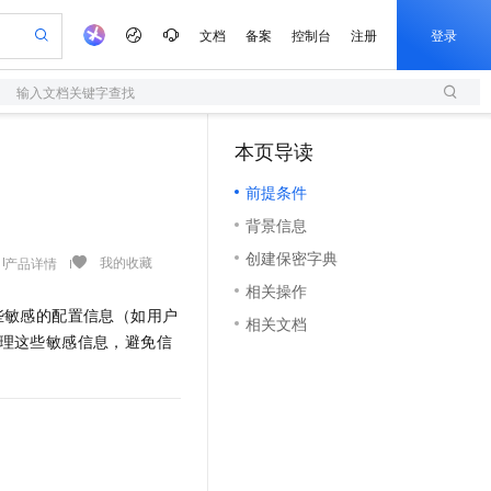
文档
备案
控制台
注册
登录
输入文档关键字查找
验
作计划
器
AI 活动
专业服务
服务伙伴合作计划
开发者社区
加入我们
服务平台百炼
阿里云 OPC 创新助力计划
本页导读
（0）
一站式生成采购清单，支持单品或批量购买
S
S产品伙伴计划（繁花）
峰会
造的大模型服务与应用开发平台
Qwen Audio：打造专属 AI 语音助手
轻量应用服务器
一句话生成原生可编辑精美 PPT 文稿
AI 生产力先锋
Al MaaS 服务伙伴赋能合作
域名
博文
Careers
NEW
至高可申请百万元
前提条件
性可伸缩的云计算服务
开启高性价比 AI 编程新体验
Qwen-Audio-3.0-Realtime 端到端实时语音角色扮演
输入一句话想法, 轻松生成专业的 PPT
先锋实践拓展 AI 生产力的边界
快速构建应用程序和网站，即刻迈出上云第一步
Token 补贴，五大权
计划
海大会
伙伴信用分合作计划
商标
问答
社会招聘
背景信息
益加速 OPC 成功
S
eek-V4-Pro
数字证书管理服务（原SSL证书）
一键部署幻兽帕鲁游戏服务器
飞天发布时刻
HOT
划
备案
电子书
校园招聘
创建保密字典
pSeek-V4-Pro
视频创作，一键激活电商全链路生产力
全托管，含MySQL、PostgreSQL、SQL Server、MariaDB多引擎
实现全站HTTPS，呈现可信的WEB访问
一键购买专属联机服务器，轻松开启游戏
所见，即是所愿
我的收藏
产品详情
更多支持
划
公司注册
镜像站
相关操作
视频生成
语音识别与合成
专属 QwenPaw
短信服务
漫剧工坊：一站式动画创作平台
AI 实训营
HOT
些敏感的配置信息（如用户
合作伙伴培训与认证
相关文档
划
上云迁移
的智能体编程平台
站生成，高效打造优质广告素材
从聊天伙伴进化为能主动干活的本地数字员工
快速生产连贯的高质量长漫剧
从基础到进阶，Agent 创客手把手教你
国内短信简单易用，安全可靠，秒级触达，全球覆盖200+国家和地区。
e-1.1-T2V
Qwen3-TTS-Flash
来管理这些敏感信息，避免信
lScope
我要反馈
查询合作伙伴
畅细腻的高质量视频
离线语音合成大模型，多语言方言自适应，低延迟高稳定
n Alibaba Cloud ISV 合作
代维服务
olarDB
建企业门户网站
大数据开发治理平台 DataWorks
10 分钟搭建微信、支付宝小程序
创新加速
ope
登录合作伙伴管理后台
我要建议
站，无忧落地极速上线
以可视化方式快速构建移动和 PC 门户网站
100%兼容MySQL、PostgreSQL，兼容Oracle，支持集中和分布式
高效部署网站，快速应用到小程序
Data Agent 驱动的一站式 Data+AI 开发治理平台
e-1.1-I2V
Cosyvoice-V3-Flash
安全
畅自然，细节丰富
高表现力语音合成大模型，语音克隆听感自然
我要投诉
上云场景组合购
伴
边界网络安全防护产品
漫剧创作，剧本、分镜、视频高效生成
覆盖90%+业务场景，专享组合折扣价
2V
VPN
Fun-ASR