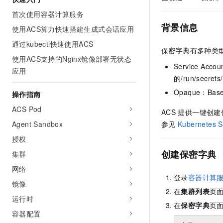
AI 产品 免费试用
网络
安全
云开发大赛
首次使用容器计算服务
Tableau 订阅
1亿+ 大模型 tokens 和 
背景信息
使用ACS算力快速搭建生成式会话应用
可观测
入门学习赛
中间件
AI空中课堂在线直播课
140+云产品 免费试用
大模型服务
通过kubectl快速使用ACS
上云与迁云
产品新客免费试用，最长1
保密字典有多种类
数据库
使用ACS支持的Nginx镜像部署无状态
生态解决方案
千问AI平台-Token Plan
Service Acc
企业出海
大模型ACA认证体验
应用
大数据计算
的
/run/secrets
助力企业全员 AI 认知与能
行业生态解决方案
政企业务
Opaque：Bas
媒体服务
操作指南
千问AI平台-模型体验
开发者生态解决方案
在线体验全尺寸、多种模态
ACS Pod
ACS
提供一键创建
企业服务与云通信
AI 开发和 AI 应用解决
Agent Sandbox
参见
Kubernetes S
Happy 系列大模型
域名与网站
授权
终端用户计算
创建保密字典
集群
网络
Serverless
大模型解决方案
登录
容器计算
镜像
在
集群列表
页
开发工具
快速部署 Dify，高效搭建 
运行时
在
保密字典
页
迁移与运维管理
容器配置