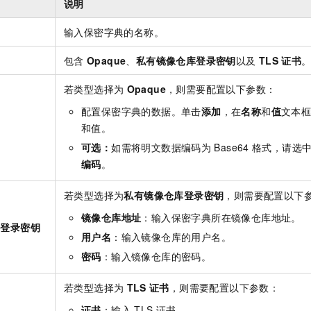
说明
一个 AI 助手
即刻拥有 DeepSeek-R1 满血版
超强辅助，Bol
在企业官网、通讯软件中为客户提供 AI 客服
多种方案随心选，轻松解锁专属 DeepSeek
输入保密字典的名称。
包含
Opaque
、
私有镜像仓库登录密钥
以及
TLS
证书
若类型选择为
Opaque
，则需要配置以下参数：
配置保密字典的数据。单击
添加
，在
名称
和
值
文本
和值。
可选：
如需将明文数据编码为
Base64
格式，请选
编码
。
若类型选择为
私有镜像仓库登录密钥
，则需要配置以下
镜像仓库地址
：输入保密字典所在镜像仓库地址。
库登录密钥
用户名
：输入镜像仓库的用户名。
密码
：输入镜像仓库的密码。
若类型选择为
TLS
证书
，则需要配置以下参数：
证书
：输入
TLS
证书。