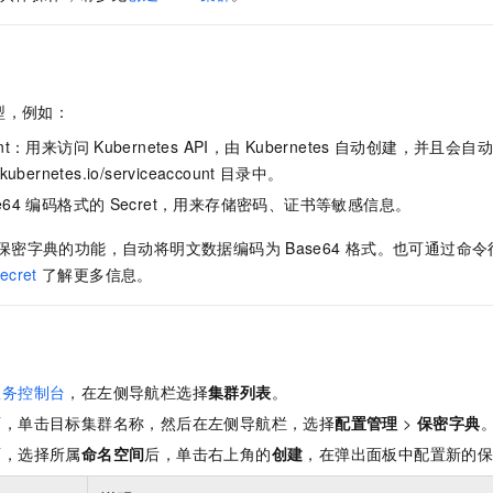
服务生态伙伴
视觉 Coding、空间感知、多模态思考等全面升级
1M上下文，专为长程任务能力而生
云工开物
企业应用
Night Plan 支持 Qwen 3.8-Max
AI 办公
NEW
Red Hat
30+ 款产品免费体验
夜间 5 折，Qwen/Meoo/TokenPlan 客户专享
AI智能应用
科研合作
ERP
堂（旗舰版）
SUSE
智能客服
AI 应用构建
大模型原生
CRM
2个月
自动承接线索
型，例如：
建站小程序
Qoder
大模型服务平台百炼-应用模版
OA 办公系统
HOT
NEW
ount：用来访问
Kubernetes API，由
Kubernetes
自动创建，并且会自动
面向真实软件
个人版上线、团队版降价；千问3.8-Max首发发尝鲜
丰富多元化的应用模版和解决方案
/kubernetes.io/serviceaccount
目录中。
力提升
财税管理
模板建站
e64
编码格式的
Secret，用来存储密码、证书等敏感信息。
万有无界
大模型服务平台百炼-智能体
400电话
定制建站
的模型效果
灵活可视化地构建企业级 Agent
保密字典的功能，自动将明文数据编码为
Base64
格式。也可通过命令
方案
广告营销
模板小程序
ecret
了解更多信息。
秒悟
人工智能平台 PAI
定制小程序
云端极速 AI 
新一代 AI 视频生成模型，深度适配广告营销等场景
AI Native 的算法工程平台，一站式完成建模、训练、推理服务部署
APP 开发
建站系统
服务控制台
，在左侧导航栏选择
集群列表
。
面，单击目标集群名称，然后在左侧导航栏，选择
配置管理
>
保密字典
AI 应用
10分钟微调：让0.6B模型媲美235B模型
多模态数据信
面，选择所属
命名空间
后，单击右上角的
创建
，在弹出面板中配置新的
依托云原生高可用架构,实现Dify私有化部署
用1%尺寸在特定领域达到大模型90%以上效果