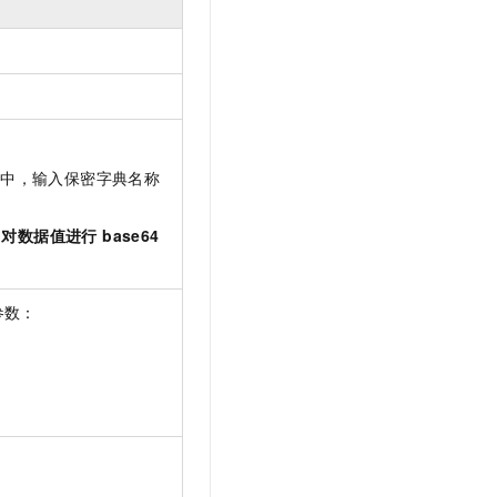
t.diy 一步搞定创意建站
构建大模型应用的安全防护体系
通过自然语言交互简化开发流程,全栈开发支持
通过阿里云安全产品对 AI 应用进行安全防护
。
框中，输入保密字典名称
中
对数据值进行 base64
参数：