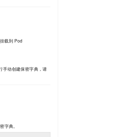
文戏情感细腻自然，动作戏激烈拳拳到肉，实现更强表演能力
支持中英文自由切换，具备更强的噪声鲁棒性
云聚AI 严选权益
SSL 证书
，一键激活高效办公新体验
精选AI产品，从模型到应用全链提效
堡垒机
AI 用量加速计划
应用
防火墙
、识别商机，让客服更高效、服务更出色。
新老同享，达量后返
千问办公
主机安全
NEW
挂载到
Pod
的智能体编程平台
一站式AI生产力平台
AI 应用及服务市场
伶鹊
企业级人与Agent协作平台，接入和调度多个数字员工
智能客服平台，对话机器人、对话分析、智能外呼
行手动创建保密字典，请
AI 应用
大模型服务平台百炼 - 全妙
大模型
应用创作平台
多模态内容创作工具，已接入 DeepSeek
自然语言处理
数据标注
机器学习
。
息提取
与 AI 智能体进行实时音视频通话
保密字典。
从文本、图片、视频中提取结构化的属性信息
构建支持视频理解的 AI 音视频实时通话应用