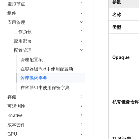
参数
虚拟节点
10 分钟在聊天系统中增加
专有云
组件
名称
应用管理
类型
工作负载
应用部署
配置管理
Opaque
管理配置项
在容器组Pod中使用配置项
管理保密字典
在容器组中使用保密字典
存储
私有镜像仓
可观测性
Knative
成本套件
GPU
TLS
证书