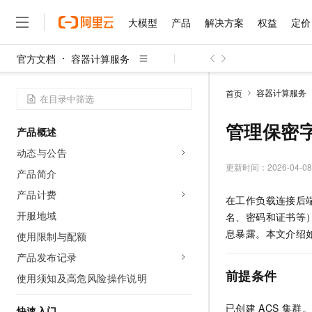
大模型
产品
解决方案
权益
定价
官方文档
容器计算服务
大模型
产品
解决方案
权益
定价
云市场
伙伴
服务
了解阿里云
精选产品
精选解决方案
普惠上云
产品定价
精选商城
成为销售伙伴
售前咨询
为什么选择阿里云
千问AI平台
容器计算服务
首页
了解云产品的定价详情
大模型服务平台百炼
千问办公，解锁你的工作
普惠上云 官方力荐
分销伙伴
在线服务
网站建设
什么是云计算
大
大模型服务与应用平台
企业级Agent产品，直接
云服务器38元/年起，超
管理保密
产品概述
咨询伙伴
多端小程序
技术领先
云上成本管理
售后服务
千问大模型
Agency Agents：拥
官方推荐返现计划
大模型
动态与公告
大模型
精选产品
精选解决方案
Salesforce 国际版订阅
稳定可靠
管理和优化成本
多元化、高性能、安全可靠
推荐新用户得奖励，单订单
更新时间：
2026-04-08
销售伙伴合作计划
产品简介
自助服务
友盟天域
安全合规
人工智能与机器学习
AI
文本生成
无影云电脑
HappyHorse 打造一
云工开物
产品计费
在工作负载连接后
无影生态合作计划
在线服务
观测云
分析师报告
随时随地安全接入的云上超
高校专属算力普惠，学生认
计算
互联网应用开发
开服地域
Qwen3.8-Max
名、密码和证书等
HOT
Salesforce On Alibaba C
工单服务
智能体时代全能旗舰模型
Tuya 物联网平台阿里云
研究报告与白皮书
息暴露。本文介绍
使用限制与配额
云解析DNS
快速拥有专属 OpenClaw
Consulting Partner 合
大数据
容器
免费试用
短信专区
产品发布记录
蓝凌 OA
Qwen3.7-Plus
AI 大模型销售与服务生
现代化应用
存储
天池大赛
前提条件
能看、能想、能动手的多模
使用须知及高危风险操作说明
云原生大数据计算服务 Max
解决方案免费试用 新老
电子合同
面向分析的企业级SaaS模
最高领取价值200元试用
安全
网络与CDN
AI 算法大赛
Qwen3-VL-Plus
已创建
ACS
集群。
畅捷通
快速入门