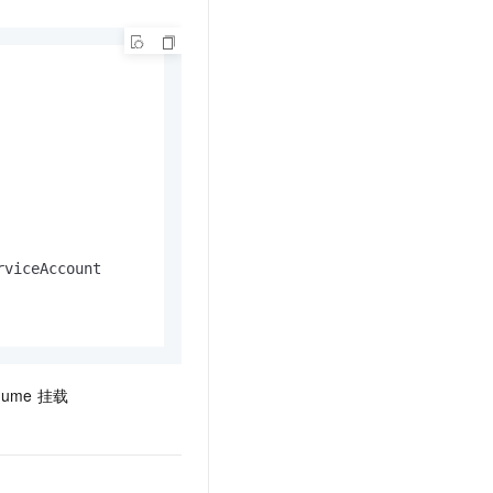
文戏情感细腻自然，动作戏激烈拳拳到肉，实现更强表演能力
支持中英文自由切换，具备更强的噪声鲁棒性
云聚AI 严选权益
SSL 证书
，一键激活高效办公新体验
精选AI产品，从模型到应用全链提效
堡垒机
AI 用量加速计划
应用
防火墙
、识别商机，让客服更高效、服务更出色。
新老同享，达量后返
千问办公
主机安全
NEW
的智能体编程平台
一站式AI生产力平台
AI 应用及服务市场
伶鹊
企业级人与Agent协作平台，接入和调度多个数字员工
智能客服平台，对话机器人、对话分析、智能外呼
AI 应用
viceAccount

大模型服务平台百炼 - 全妙
大模型
应用创作平台
多模态内容创作工具，已接入 DeepSeek
自然语言处理
数据标注
lume
挂载
机器学习
息提取
与 AI 智能体进行实时音视频通话
从文本、图片、视频中提取结构化的属性信息
构建支持视频理解的 AI 音视频实时通话应用