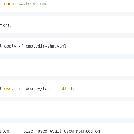
name:
cache-volume
yment。
l apply -f emptydir-shm.yaml
l 
exec
 -it deploy/test -- 
df
 -h
stem      Size  Used Avail Use% Mounted on
