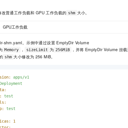
一个 AI 助手
即刻拥有 DeepSeek-R1 满血版
超强辅助，Bol
在企业官网、通讯软件中为客户提供 AI 客服
多种方案随心选，轻松解锁专属 DeepSeek
修改普通工作负载和
GPU
工作负载的
大小。
shm
GPU工作负载
dir-shm.yaml。示例中通过设置
EmptyDir Volume
为
，
为
，并将
EmptyDir Volume
挂载
Memory
sizeLimit
256MiB
的
大小修改为
256 MiB。
shm
sion:
apps/v1
Deployment
ta:
:
test
ls:
p:
test
icas:
1
ctor: