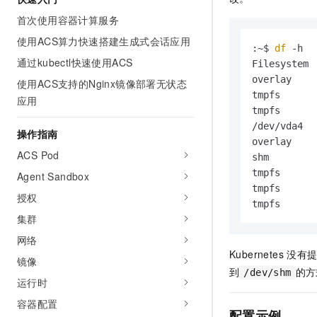
AI 产品 免费试用
网络
安全
云开发大赛
首次使用容器计算服务
Tableau 订阅
1亿+ 大模型 tokens 和 
使用ACS算力快速搭建生成式会话应用
可观测
入门学习赛
中间件
AI空中课堂在线直播课
:~$ 
df
 -h

140+云产品 免费试用
大模型服务
通过kubectl快速使用ACS
Filesystem 
上云与迁云
产品新客免费试用，最长1
数据库
overlay    
使用ACS支持的Nginx镜像部署无状态
生态解决方案
千问AI平台-Token Plan
tmpfs      
企业出海
大模型ACA认证体验
应用
大数据计算
tmpfs      
助力企业全员 AI 认知与能
行业生态解决方案
政企业务
/dev/vda4  
媒体服务
操作指南
千问AI平台-模型体验
开发者生态解决方案
overlay    
在线体验全尺寸、多种模态
ACS Pod
shm        
企业服务与云通信
AI 开发和 AI 应用解决
tmpfs      
Agent Sandbox
Happy 系列大模型
域名与网站
tmpfs      
授权
tmpfs      
终端用户计算
集群
网络
Serverless
大模型解决方案
Kubernetes
没有
镜像
到
的方
开发工具
/dev/shm
快速部署 Dify，高效搭建 
运行时
迁移与运维管理
容器配置
配置示例