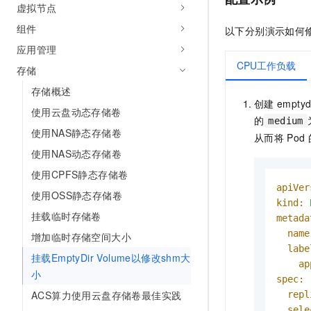
虚拟节点
10 分钟在聊天系统中增加
专有云
组件
以下分别演示如何
应用管理
CPU工作负载
存储
存储概述
创建
empty
使用云盘动态存储卷
的
medium
使用NAS静态存储卷
从而将
Pod
使用NAS动态存储卷
使用CPFS静态存储卷
apiVer
使用OSS静态存储卷
kind:
挂载临时存储卷
metada
name
增加临时存储空间大小
labe
挂载EmptyDir Volume以修改shm大
ap
小
spec:
ACS算力使用云盘存储卷最佳实践
repl
sele