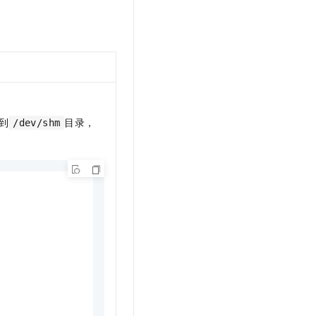
t.diy 一步搞定创意建站
构建大模型应用的安全防护体系
通过自然语言交互简化开发流程,全栈开发支持
通过阿里云安全产品对 AI 应用进行安全防护
到
目录，
/dev/shm