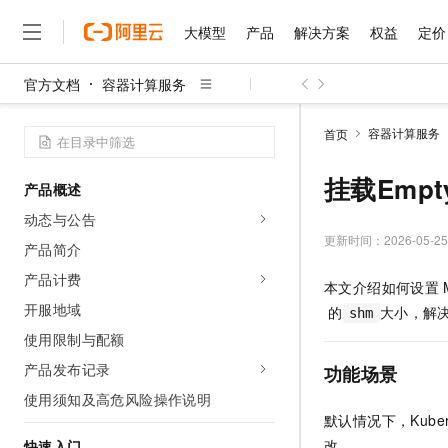
大模型
产品
解决方案
权益
定价
官方文档
容器计算服务
大模型
产品
解决方案
权益
定价
云市场
伙伴
服务
了解阿里云
精选产品
精选解决方案
普惠上云
产品定价
精选商城
成为销售伙伴
售前咨询
为什么选择阿里云
千问AI平台
容器计算服务
首页
了解云产品的定价详情
大模型服务平台百炼
千问办公，解锁你的工作
普惠上云 官方力荐
分销伙伴
在线服务
网站建设
什么是云计算
大
大模型服务与应用平台
企业级Agent产品，直接
云服务器38元/年起，超
挂载Empt
产品概述
咨询伙伴
多端小程序
技术领先
云上成本管理
售后服务
千问大模型
Agency Agents：拥
官方推荐返现计划
大模型
动态与公告
大模型
精选产品
精选解决方案
Salesforce 国际版订阅
稳定可靠
管理和优化成本
多元化、高性能、安全可靠
推荐新用户得奖励，单订单
更新时间：
2026-05-25
销售伙伴合作计划
产品简介
自助服务
友盟天域
安全合规
人工智能与机器学习
AI
文本生成
无影云电脑
HappyHorse 打造一
云工开物
产品计费
本文介绍如何设置
无影生态合作计划
在线服务
观测云
分析师报告
随时随地安全接入的云上超
高校专属算力普惠，学生认
计算
互联网应用开发
开服地域
Qwen3.8-Max
的
大小，解
HOT
shm
Salesforce On Alibaba C
工单服务
智能体时代全能旗舰模型
Tuya 物联网平台阿里云
研究报告与白皮书
使用限制与配额
云解析DNS
快速拥有专属 OpenClaw
Consulting Partner 合
大数据
容器
免费试用
短信专区
产品发布记录
蓝凌 OA
功能场景
Qwen3.7-Plus
AI 大模型销售与服务生
现代化应用
存储
天池大赛
能看、能想、能动手的多模
使用须知及高危风险操作说明
云原生大数据计算服务 Max
解决方案免费试用 新老
电子合同
默认情况下，Kubern
面向分析的企业级SaaS模
最高领取价值200元试用
安全
网络与CDN
AI 算法大赛
Qwen3-VL-Plus
畅捷通
改。
快速入门