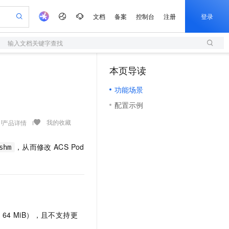
文档
备案
控制台
注册
登录
输入文档关键字查找
验
作计划
器
AI 活动
专业服务
服务伙伴合作计划
开发者社区
加入我们
服务平台百炼
阿里云 OPC 创新助力计划
本页导读
（0）
一站式生成采购清单，支持单品或批量购买
S
io：打造专属 AI 语音助手
S产品伙伴计划（繁花）
峰会
造的大模型服务与应用开发平台
轻量应用服务器
一句话生成原生可编辑精美 PPT 文稿
AI 生产力先锋
Al MaaS 服务伙伴赋能合作
域名
博文
Careers
至高可申请百万元
功能场景
性可伸缩的云计算服务
开启高性价比 AI 编程新体验
Qwen-Audio-3.0-Realtime 端到端实时语音角色扮演
输入一句话想法, 轻松生成专业的 PPT
先锋实践拓展 AI 生产力的边界
快速构建应用程序和网站，即刻迈出上云第一步
Token 补贴，五大权
计划
海大会
伙伴信用分合作计划
商标
问答
社会招聘
配置示例
益加速 OPC 成功
S
eek-V4-Pro
数字证书管理服务（原SSL证书）
一键部署幻兽帕鲁游戏服务器
飞天发布时刻
HOT
划
备案
电子书
校园招聘
pSeek-V4-Pro
视频创作，一键激活电商全链路生产力
全托管，含MySQL、PostgreSQL、SQL Server、MariaDB多引擎
实现全站HTTPS，呈现可信的WEB访问
一键购买专属联机服务器，轻松开启游戏
所见，即是所愿
我的收藏
产品详情
更多支持
划
公司注册
镜像站
视频生成
语音识别与合成
专属 QwenPaw
短信服务
漫剧工坊：一站式动画创作平台
AI 实训营
HOT
，从而修改
ACS Pod
合作伙伴培训与认证
shm
划
上云迁移
的智能体编程平台
站生成，高效打造优质广告素材
从聊天伙伴进化为能主动干活的本地数字员工
快速生产连贯的高质量长漫剧
从基础到进阶，Agent 创客手把手教你
国内短信简单易用，安全可靠，秒级触达，全球覆盖200+国家和地区。
e-1.1-T2V
Qwen3-TTS-Flash
lScope
我要反馈
查询合作伙伴
畅细腻的高质量视频
离线语音合成大模型，多语言方言自适应，低延迟高稳定
n Alibaba Cloud ISV 合作
代维服务
olarDB
建企业门户网站
大数据开发治理平台 DataWorks
10 分钟搭建微信、支付宝小程序
创新加速
ope
登录合作伙伴管理后台
我要建议
站，无忧落地极速上线
以可视化方式快速构建移动和 PC 门户网站
100%兼容MySQL、PostgreSQL，兼容Oracle，支持集中和分布式
高效部署网站，快速应用到小程序
Data Agent 驱动的一站式 Data+AI 开发治理平台
e-1.1-I2V
Cosyvoice-V3-Flash
安全
畅自然，细节丰富
高表现力语音合成大模型，语音克隆听感自然
我要投诉
上云场景组合购
伴
为
64 MiB），且不支持更
边界网络安全防护产品
漫剧创作，剧本、分镜、视频高效生成
覆盖90%+业务场景，专享组合折扣价
2V
VPN
Fun-ASR