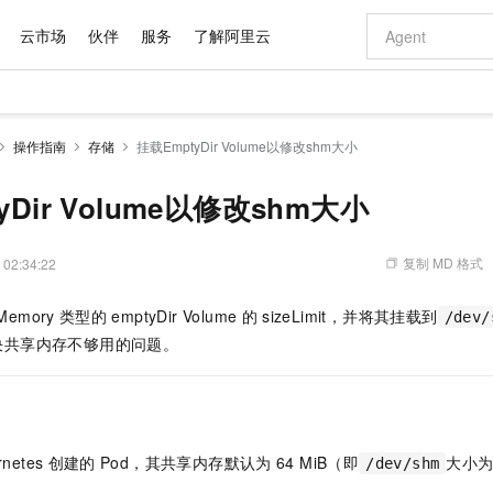
云市场
伙伴
服务
了解阿里云
AI 特惠
数据与 API
成为产品伙伴
企业增值服务
最佳实践
价格计算器
AI 场景体
基础软件
产品伙伴合
阿里云认证
市场活动
配置报价
大模型
操作指南
存储
挂载EmptyDir Volume以修改shm大小
自助选配和估算价格
新方式
域名与网站
睿译宝，AI翻译排版一步到位
智启 AI 普惠权益
产品生态集成认证中心
企业支持计划
云上春晚
千问官方 MaaS 平台，为开发者和 Agent 而生，新用户赠送 1 亿 + tokens 额度
云服务器 EC
Qwen Aud
AI Coding
阿里云Maa
2026 阿里云
为企业打
数据集
Windows
大模型认证
模型
NEW
NEW
交付可用成果
值低价云产品抢先购
提供智能易用的域名与建站服务
上传文档即自动完成翻译和格式还原
至高享 1亿+免费 tokens，加速 Al 应用落地
安全可靠、弹
智能编程，一键
yDir Volume以修改shm大小
产品生态伙伴
专家技术服务
云上奥运之旅
弹性计算合作
阿里云中企出
手机三要素
宝塔 Linux
全部认证
价格优势
有专属领域专家
对象存储 OSS
GLM-5.2：长任务时代开源旗舰模型
阿里云 OPC 创新助力计划
云数据库 RD
即刻拥有 DeepS
AI 电商营销
产品生态伙伴工作台
企业增值服务台
云栖战略参考
云存储合作计
云栖大会
身份实名认证
CentOS
训练营
推动算力普惠，释放技术红利
的大模型服务
最高返9万
多领域专家智能体,一键组建 AI 虚拟交付团队
至高百万元 Token 补贴，加速一人公司成长
稳定、安全、高性价比、高性能的云存储服务
真正可用的 1M 上下文,一次完成代码全链路开发
轻松解锁专属 Dee
从图文生成到
复制 MD 格式
 02:34:22
云上的中国
数据库合作计
活动全景
短信
Docker
图片和
站式影视创作平台
人工智能平台 PAI
Hermes Agent，打造自进化智能体
Token Plan 模型订阅计划
Qoder
5 分钟轻松部署
AI 广告创作
企业成长
大模型
NEW
信息公告
Memory
类型的
emptyDir Volume
的
sizeLimit，并将其挂载到
/dev/
看见新力量
云网络合作计
OCR 文字识别
JAVA
级电脑
证享300元代金券
可视化编排打通从文字构思到成片全链路闭环
一站式AI开发、训练和推理服务
自主进化，持久记忆，越用越聪明
Qwen3.8-Max 首发尝鲜，限时加量 10 倍，夜间低至2折
面向真实软件
图文、视频一
Kimi-K3
HappyHors
决共享内存不够用的问题。
NEW
魔搭 Mode
loud
服务实践
官网公告
Kimi 最新旗舰模型，长程编程与推理利器
让文字生成流
金融模力时刻
Salesforce O
版
发票查验
全能环境
Qoder CN
Claude Code + GStack 打造工程团队
千问办公，限时限量积分加倍
云原生数据库 P
低代码高效构
AI 建站
NEW
作计划
计划
创新中心
魔搭 ModelSc
健康状态
让AI从“聊天伙伴”进化为能干活的“数字员工”
覆盖公网/内网、递归/权威、移动APP等全场景解析服务
安装技能 GStack，拥有专属 AI 工程团队
你的AI工作搭子，覆盖日常办公高频场景
基于千问大模型等，支持代码智能生成、研发智能问答
0 代码专业建
客户案例
天气预报查询
操作系统
Deepseek-v4-pro
HappyHors
态合作计划
态智能体模型
旗舰 MoE 大模型，百万上下文与顶尖推理能力
图生视频，流
Compute
同享
容器服务 Kubernetes 版 ACK
万小智 AI 建站低至 15元/月
云防火墙
AI 短剧/漫剧
快递物流查询
WordPress
成为服务伙
高校合作
etes
创建的
Pod，其共享内存默认为
64 MiB（即
大小
/dev/shm
式云数据仓库
点，立即开启云上创新
提供一站式管理容器应用的 K8s 服务
送.CN域名，送备案服务码
云原生的云上
AI助力短剧
GLM-5.2
Wan2.7-T
Ubuntu