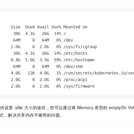
服务生态伙伴
视觉 Coding、空间感知、多模态思考等全面升级
1M上下文，专为长程任务能力而生
云工开物
企业应用
Night Plan 支持 Qwen 3.8-Max
AI 办公
NEW
Red Hat
30+ 款产品免费体验
夜间 5 折，Qwen/Meoo/TokenPlan 客户专享
AI智能应用
科研合作
ERP
堂（旗舰版）
SUSE
智能客服
AI 应用构建
大模型原生
     Size  Used Avail Use% Mounted on

CRM
2个月
自动承接线索
      30G  4.1G   26G  14% /

建站小程序
Qoder
大模型服务平台百炼-应用模版
OA 办公系统
HOT
NEW
      64M     0   64M   0% /dev

面向真实软件
个人版上线、团队版降价；千问3.8-Max首发发尝鲜
丰富多元化的应用模版和解决方案
     2.0G     0  2.0G   0% /sys/fs/cgroup

力提升
财税管理
模板建站
      30G  4.1G   26G  14% /etc/hosts

万有无界
大模型服务平台百炼-智能体
400电话
定制建站
     8.8G  5.0G  3.5G  59% /etc/hostname

的模型效果
灵活可视化地构建企业级 Agent
      64M     0   64M   0% /dev/shm

方案
广告营销
模板小程序
     4.0G   12K  4.0G   1% /run/secrets/kubernetes.io/ser
秒悟
人工智能平台 PAI
     2.0G     0  2.0G   0% /proc/acpi

定制小程序
云端极速 AI 
新一代 AI 视频生成模型，深度适配广告营销等场景
AI Native 的算法工程平台，一站式完成建模、训练、推理服务部署
     2.0G     0  2.0G   0% /sys/firmware
APP 开发
建站系统
提供设置
大小的途径，您可以通过将
Memory
类型的
emptyDir Vo
shm
式，解决共享内存不够用的问题。
AI 应用
10分钟微调：让0.6B模型媲美235B模型
多模态数据信
依托云原生高可用架构,实现Dify私有化部署
用1%尺寸在特定领域达到大模型90%以上效果