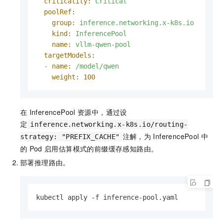
criticality:
Critical
poolRef:
group:
inference.networking.x-k8s.io
kind:
InferencePool
name:
vllm-qwen-pool
targetModels:
-
name:
/model/qwen
weight:
100
在
InferencePool
资源中，通过设
定
inference.networking.x-k8s.io/routing-
注解，为
InferencePool
中
strategy: "PREFIX_CACHE"
的
Pod
启用估算模式的前缀缓存感知路由。
部署推理路由。
kubectl apply -f inference-pool.yaml