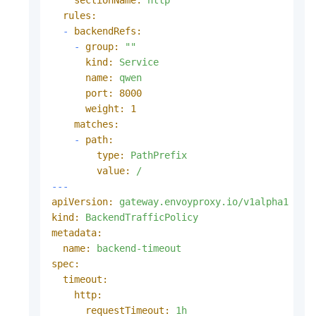
rules:
-
backendRefs:
-
group:
""
kind:
Service
name:
qwen
port:
8000
weight:
1
matches:
-
path:
type:
PathPrefix
value:
/
---
apiVersion:
gateway.envoyproxy.io/v1alpha1
kind:
BackendTrafficPolicy
metadata:
name:
backend-timeout
spec:
timeout:
http:
requestTimeout:
1h