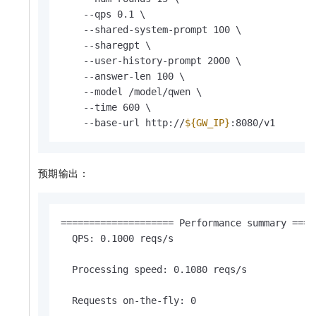
    --qps 0.1 \

    --shared-system-prompt 100 \

    --sharegpt \

    --user-history-prompt 2000 \

    --answer-len 100 \

    --model /model/qwen \

    --time 600 \

    --base-url http://
${GW_IP}
:8080/v1
预期输出：
==================== Performance summary ====
  QPS: 0.1000 reqs/s

  Processing speed: 0.1080 reqs/s

  Requests on-the-fly: 0
