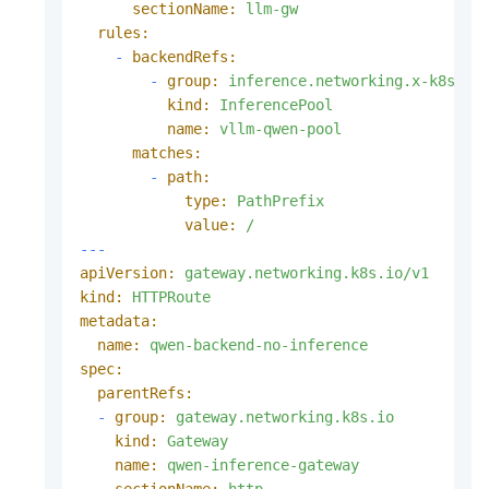
sectionName:
llm-gw
rules:
-
backendRefs:
-
group:
inference.networking.x-k8s.io
kind:
InferencePool
name:
vllm-qwen-pool
matches:
-
path:
type:
PathPrefix
value:
/
---
apiVersion:
gateway.networking.k8s.io/v1
kind:
HTTPRoute
metadata:
name:
qwen-backend-no-inference
spec:
parentRefs:
-
group:
gateway.networking.k8s.io
kind:
Gateway
name:
qwen-inference-gateway
sectionName:
http