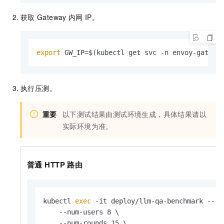
获取
Gateway
内网
IP。
export
 GW_IP=$(kubectl get svc -n envoy-gatewa
执行压测。
重要
以下测试结果由测试环境生成，具体结果请以
实际环境为准。
普通
HTTP
路由
kubectl 
exec
 -it deploy/llm-qa-benchmark -- 
e
    --num-users 8 \

    --num-rounds 15 \
