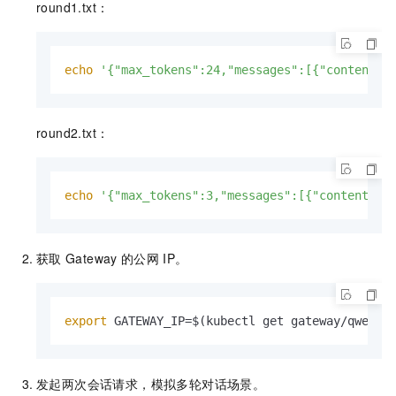
round1.txt：
echo
'{"max_tokens":24,"messages":[{"content":
round2.txt：
echo
'{"max_tokens":3,"messages":[{"content":"
获取
Gateway
的公网
IP。
export
 GATEWAY_IP=$(kubectl get gateway/qwen-i
发起两次会话请求，模拟多轮对话场景。