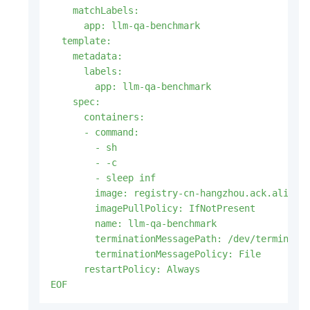
    matchLabels:

      app: llm-qa-benchmark

  template:

    metadata:

      labels:

        app: llm-qa-benchmark

    spec:

      containers:

      - command:

        - sh

        - -c

        - sleep inf

        image: registry-cn-hangzhou.ack.aliyunc
        imagePullPolicy: IfNotPresent

        name: llm-qa-benchmark

        terminationMessagePath: /dev/terminatio
        terminationMessagePolicy: File

      restartPolicy: Always

EOF