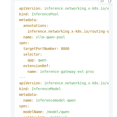
apiVersion:
inference.networking.x-k8s.io/v1al
kind:
InferencePool
metadata:
annotations:
inference.networking.x-k8s.io/routing-stra
name:
vllm-qwen-pool
spec:
targetPortNumber:
8000
selector:
app:
qwen
extensionRef:
name:
inference-gateway-ext-proc
---
apiVersion:
inference.networking.x-k8s.io/v1al
kind:
InferenceModel
metadata:
name:
inferencemodel-qwen
spec:
modelName:
/model/qwen