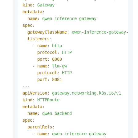
kind:
Gateway
metadata:
name:
qwen-inference-gateway
spec:
gatewayClassName:
qwen-inference-gateway-cla
listeners:
-
name:
http
protocol:
HTTP
port:
8080
-
name:
llm-gw
protocol:
HTTP
port:
8081
---
apiVersion:
gateway.networking.k8s.io/v1
kind:
HTTPRoute
metadata:
name:
qwen-backend
spec:
parentRefs:
-
name:
qwen-inference-gateway