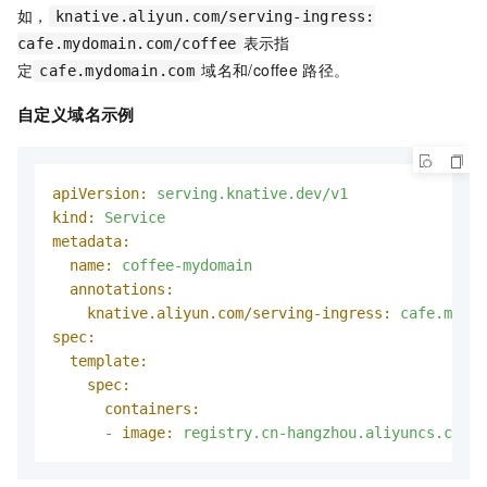
如，
knative.aliyun.com/serving-ingress:
表示指
cafe.mydomain.com/coffee
定
域名和
/coffee
路径。
cafe.mydomain.com
自定义域名示例
apiVersion:
serving.knative.dev/v1
kind:
Service
metadata:
name:
coffee-mydomain
annotations:
knative.aliyun.com/serving-ingress:
cafe.mydom
spec:
template:
spec:
containers:
-
image:
registry.cn-hangzhou.aliyuncs.com/k