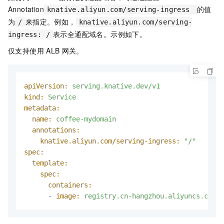
Annotation
的值
knative.aliyun.com/serving-ingress
为
来指定。例如，
/
knative.aliyun.com/serving-
表示全通配域名。示例如下。
ingress: /
仅支持使用
ALB
网关。
apiVersion:
serving.knative.dev/v1
kind:
Service
metadata:
name:
coffee-mydomain
annotations:
knative.aliyun.com/serving-ingress:
"/"
spec:
template:
spec:
containers:
-
image:
registry.cn-hangzhou.aliyuncs.com/k