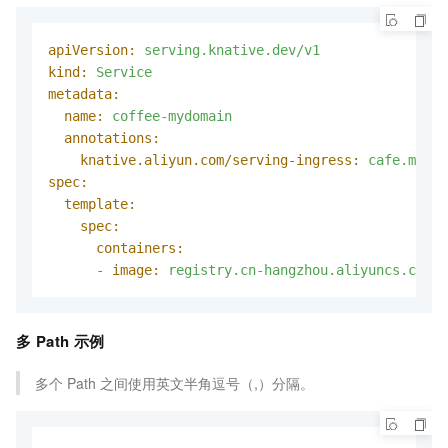
apiVersion:
serving.knative.dev/v1
kind:
Service
metadata:
name:
coffee-mydomain
annotations:
knative.aliyun.com/serving-ingress:
cafe.mydom
spec:
template:
spec:
containers:
-
image:
registry.cn-hangzhou.aliyuncs.com/k
多 Path 示例
多个
Path
之间使用英文半角逗号（,）分隔。