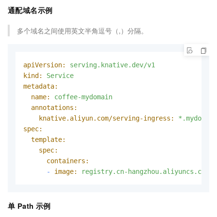
通配域名示例
多个域名之间使用英文半角逗号（,）分隔。
apiVersion:
serving.knative.dev/v1
kind:
Service
metadata:
name:
coffee-mydomain
annotations:
knative.aliyun.com/serving-ingress:
*.mydomain
spec:
template:
spec:
containers:
-
image:
registry.cn-hangzhou.aliyuncs.com/k
单 Path 示例