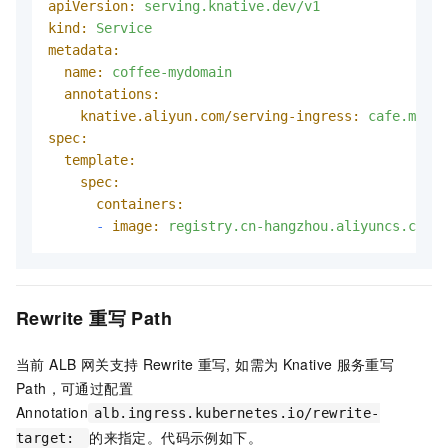
apiVersion:
serving.knative.dev/v1
kind:
Service
metadata:
name:
coffee-mydomain
annotations:
knative.aliyun.com/serving-ingress:
cafe.mydom
spec:
template:
spec:
containers:
-
image:
registry.cn-hangzhou.aliyuncs.com/k
Rewrite 重写 Path
当前 ALB 网关支持
Rewrite
重写, 如需为
Knative
服务重写
Path，可通过配置
Annotation
alb.ingress.kubernetes.io/rewrite-
的来指定。代码示例如下。
target: