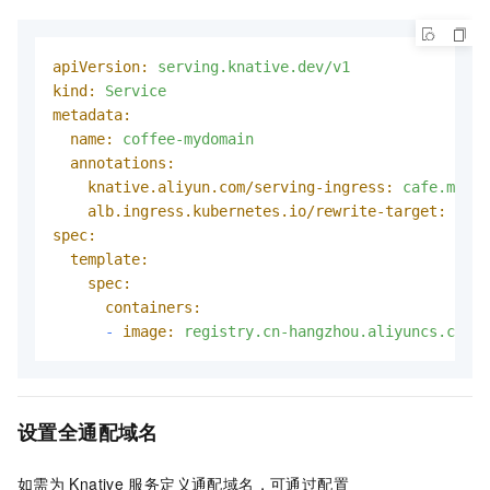
apiVersion:
serving.knative.dev/v1
kind:
Service
metadata:
name:
coffee-mydomain
annotations:
knative.aliyun.com/serving-ingress:
cafe.mydom
alb.ingress.kubernetes.io/rewrite-target:
/cof
spec:
template:
spec:
containers:
-
image:
registry.cn-hangzhou.aliyuncs.com/k
设置全通配域名
如需为
Knative
服务定义通配域名，可通过配置