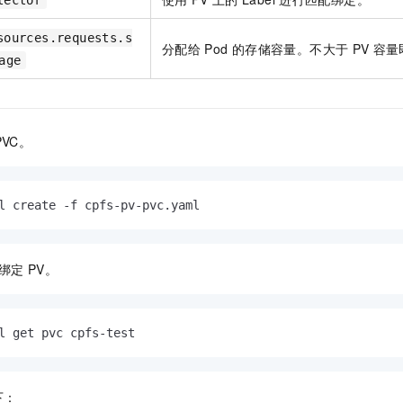
lector
sources.requests.s
分配给
Pod
的存储容量。不大于
PV
容量
age
PVC。
l create -f cpfs-pv-pvc.yaml
绑定
PV。
l get pvc cpfs-test
下：