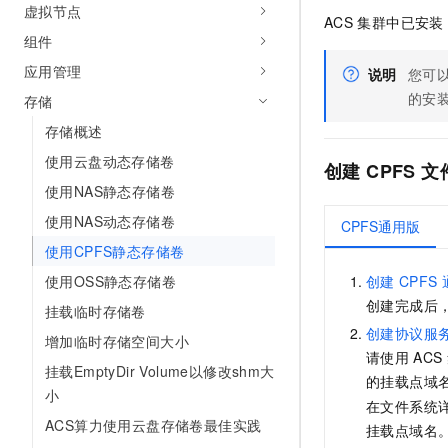
虚拟节点
10 分钟在聊天系统中增加
专有云
ACS
集群中已安装
组件
应用管理
说明
您可
的安
存储
存储概述
使用云盘动态存储卷
创建
CPFS
文
使用NAS静态存储卷
使用NAS动态存储卷
CPFS通用版
使用CPFS静态存储卷
使用OSS静态存储卷
创建
CPFS
创建完成后
挂载临时存储卷
创建协议服
增加临时存储空间大小
请使用
ACS
挂载EmptyDir Volume以修改shm大
的挂载点域
小
在文件系统
ACS算力使用云盘存储卷最佳实践
挂载点域名