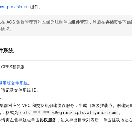
一个 AI 助手
即刻拥有 DeepSeek-R1 满血版
超强辅助，Bol
csi-provisioner
组件。
在企业官网、通讯软件中为客户提供 AI 客服
多种方案随心选，轻松解锁专属 DeepSeek
以在
ACS
集群管理页的左侧导航栏单击
组件管理
，然后在
存储
页签下确
装情况。
件系统
CPFS智算版
通用版文件系统
。
，请记录文件系统
ID。
务
。
集群对应的
VPC
和交换机创建协议服务，生成目录级挂载点。创建完
名，格式为
。
cpfs-***-***.<Region>.cpfs.aliyuncs.com
详情页左侧导航栏单击
协议服务
，进入导出目录列表后，单击挂载地址
。