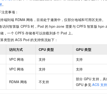
服务生态伙伴
视觉 Coding、空间感知、多模态思考等全面升级
1M上下文，专为长程任务能力而生
云工开物
企业应用
Night Plan 支持 Qwen 3.8-Max
AI 办公
NEW
述
。
Red Hat
30+ 款产品免费体验
夜间 5 折，Qwen/Meoo/TokenPlan 客户专享
AI智能应用
科研合作
下注意事项：
ERP
堂（旗舰版）
SUSE
智能客服
支持端到端
RDMA
网络，目前处于邀测中，仅部分地域和可用区支持。
AI 应用构建
大模型原生
CRM
2个月
自动承接线索
络访问智算版
CPFS
时，Pod
的
hpn-zone
需要与
CPFS
智算版
hpn-
建站小程序
Qoder
大模型服务平台百炼-应用模版
OA 办公系统
HOT
NEW
存储，一个
CPFS
存储卷可以挂载到多个
Pod
上。
面向真实软件
个人版上线、团队版降价；千问3.8-Max首发发尝鲜
丰富多元化的应用模版和解决方案
力提升
财税管理
模板建站
计算类型的
ACS Pod
的支持情况如下：
万有无界
大模型服务平台百炼-智能体
400电话
定制建站
访问方式
CPU
类型
GPU
类型
的模型效果
灵活可视化地构建企业级 Agent
方案
广告营销
模板小程序
VPC
网络
支持
支持
秒悟
人工智能平台 PAI
定制小程序
云端极速 AI 
新一代 AI 视频生成模型，深度适配广告营销等场景
AI Native 的算法工程平台，一站式完成建模、训练、推理服务部署
VPC
网络
支持
支持
APP 开发
部分
GPU
支持，具
RDMA
网络
不支持
建站系统
GPU
参见
ACS
支
AI 应用
10分钟微调：让0.6B模型媲美235B模型
多模态数据信
依托云原生高可用架构,实现Dify私有化部署
用1%尺寸在特定领域达到大模型90%以上效果