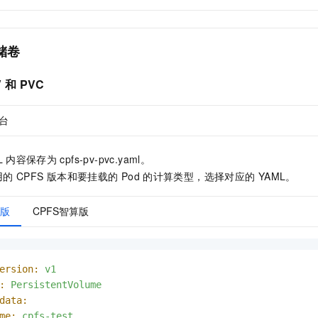
储卷
V
和
PVC
台
L
内容保存为
cpfs-pv-pvc.yaml。
用的
CPFS
版本和
要挂载的
Pod
的计算类型，选择对应的
YAML。
用版
CPFS智算版
ersion:
v1
:
PersistentVolume
data:
me:
cpfs-test