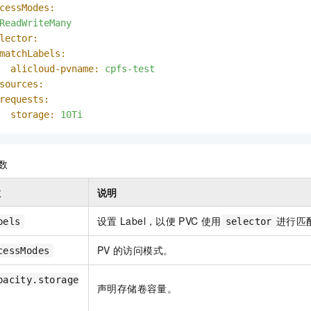
cessModes:
ReadWriteMany
lector:
matchLabels:
alicloud-pvname:
cpfs-test
sources:
requests:
storage:
10Ti
数
数
说明
设置
Label，以便
PVC
使用
进行匹
bels
selector
PV
的访问模式。
cessModes
pacity.storage
声明存储卷容量。