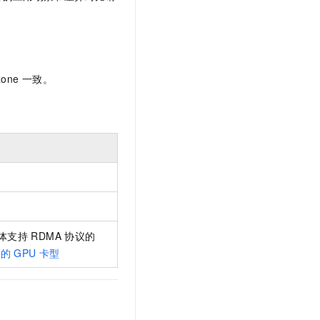
文戏情感细腻自然，动作戏激烈拳拳到肉，实现更强表演能力
支持中英文自由切换，具备更强的噪声鲁棒性
云聚AI 严选权益
SSL 证书
，一键激活高效办公新体验
精选AI产品，从模型到应用全链提效
堡垒机
AI 用量加速计划
应用
防火墙
、识别商机，让客服更高效、服务更出色。
新老同享，达量后返
zone
一致。
千问办公
主机安全
NEW
的智能体编程平台
一站式AI生产力平台
AI 应用及服务市场
伶鹊
企业级人与Agent协作平台，接入和调度多个数字员工
智能客服平台，对话机器人、对话分析、智能外呼
AI 应用
大模型服务平台百炼 - 全妙
大模型
应用创作平台
多模态内容创作工具，已接入 DeepSeek
自然语言处理
体支持
RDMA
协议的
数据标注
持的
GPU
卡型
机器学习
息提取
与 AI 智能体进行实时音视频通话
从文本、图片、视频中提取结构化的属性信息
构建支持视频理解的 AI 音视频实时通话应用