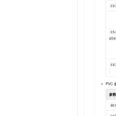
cs
cs
ute
cs
PVC
参
ac