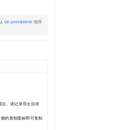
t.diy 一步搞定创意建站
构建大模型应用的安全防护体系
通过自然语言交互简化开发流程,全栈开发支持
通过阿里云安全产品对 AI 应用进行安全防护
认
csi-provisioner
组件
成后，请记录导出目录
右侧的复制图标即可复制