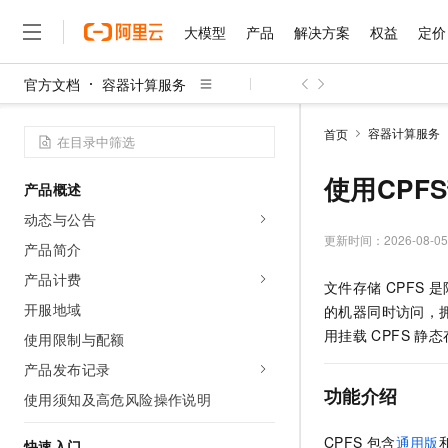
大模型
产品
解决方案
权益
定价
官方文档
容器计算服务
大模型
产品
解决方案
权益
定价
云市场
伙伴
服务
了解阿里云
精选产品
精选解决方案
普惠上云
产品定价
精选商城
成为销售伙伴
售前咨询
为什么选择阿里云
千问AI平台
容器计算服务
首页
了解云产品的定价详情
大模型服务平台百炼
睿译宝，AI翻译排版一
普惠上云 官方力荐
分销伙伴
在线服务
网站建设
什么是云计算
大
大模型服务与应用平台
上传文档即自动完成翻译和
云服务器38元/年起，超
使用CPF
产品概述
咨询伙伴
多端小程序
技术领先
云上成本管理
售后服务
千问大模型
GLM-5.2：长任务时代
官方推荐返现计划
大模型
动态与公告
大模型
精选产品
精选解决方案
Salesforce 国际版订阅
稳定可靠
管理和优化成本
多元化、高性能、安全可靠
推荐新用户得奖励，单订单
更新时间：
2026-08-05
销售伙伴合作计划
产品简介
自助服务
友盟天域
安全合规
人工智能与机器学习
AI
文本生成
无影云电脑
Hermes Agent，打造
云工开物
产品计费
文件存储
CPFS
是
无影生态合作计划
在线服务
观测云
分析师报告
随时随地安全接入的云上超
自主进化，持久记忆，越用
高校专属算力普惠，学生认
计算
互联网应用开发
开服地域
Qwen3.8-Max
的机器同时访问，
HOT
Salesforce On Alibaba C
工单服务
智能体时代全能旗舰模型
Tuya 物联网平台阿里云
研究报告与白皮书
用挂载
CPFS
静态
使用限制与配额
云解析DNS
快速拥有专属 OpenClaw
Consulting Partner 合
大数据
容器
免费试用
短信专区
产品发布记录
蓝凌 OA
Qwen3.7-Plus
AI 大模型销售与服务生
现代化应用
存储
天池大赛
功能介绍
能看、能想、能动手的多模
使用须知及高危风险操作说明
云原生大数据计算服务 Max
解决方案免费试用 新老
电子合同
面向分析的企业级SaaS模
最高领取价值200元试用
安全
网络与CDN
AI 算法大赛
Qwen3-VL-Plus
CPFS
包含
通用版
畅捷通
快速入门