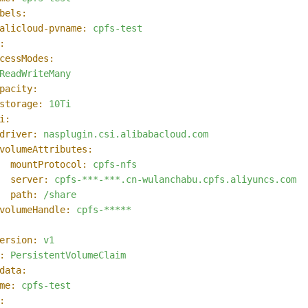
bels:
alicloud-pvname:
cpfs-test
:
cessModes:
ReadWriteMany
pacity:
storage:
10Ti
i:
driver:
nasplugin.csi.alibabacloud.com
volumeAttributes:
mountProtocol:
cpfs-nfs
server:
cpfs-***-***.cn-wulanchabu.cpfs.aliyuncs.com
path:
/share
volumeHandle:
cpfs-*****
ersion:
v1
:
PersistentVolumeClaim
data:
me:
cpfs-test
: