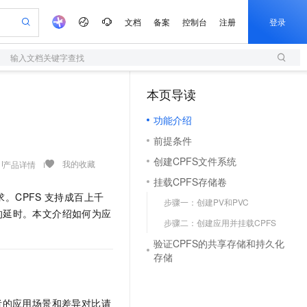
文档
备案
控制台
注册
登录
输入文档关键字查找
验
作计划
器
AI 活动
专业服务
服务伙伴合作计划
开发者社区
加入我们
服务平台百炼
阿里云 OPC 创新助力计划
本页导读
（0）
一站式生成采购清单，支持单品或批量购买
S
可编辑精美 PPT 文稿
S产品伙伴计划（繁花）
峰会
造的大模型服务与应用开发平台
轻量应用服务器
Agency Agents：拥有专属领域专家
AI 生产力先锋
Al MaaS 服务伙伴赋能合作
域名
博文
Careers
至高可申请百万元
功能介绍
性可伸缩的云计算服务
 轻松生成专业的 PPT
开启高性价比 AI 编程新体验
先锋实践拓展 AI 生产力的边界
快速构建应用程序和网站，即刻迈出上云第一步
多领域专家智能体,一键组建 AI 虚拟交付团队
Token 补贴，五大权
计划
海大会
伙伴信用分合作计划
商标
问答
社会招聘
前提条件
益加速 OPC 成功
S
帕鲁游戏服务器
数字证书管理服务（原SSL证书）
HappyHorse 打造一站式影视创作平台
飞天发布时刻
HOT
划
备案
电子书
校园招聘
创建CPFS文件系统
联机服务器，轻松开启游戏
视频创作，一键激活电商全链路生产力
全托管，含MySQL、PostgreSQL、SQL Server、MariaDB多引擎
实现全站 HTTPS，呈现可信的 Web 访问
所见，即是所愿
可视化编排打通从文字构思到成片全链路闭环
我的收藏
产品详情
更多支持
划
公司注册
镜像站
挂载CPFS存储卷
视频生成
语音识别与合成
 智能体与工作流应用
短信服务
漫剧工坊：一站式动画创作平台
AI 实训营
。CPFS
支持成百上千
合作伙伴培训与认证
步骤一：创建PV和PVC
划
上云迁移
的智能体编程平台
站生成，高效打造优质广告素材
通过阿里云百炼高效搭建AI应用,助力高效开发
快速生产连贯的高质量长漫剧
从基础到进阶，Agent 创客手把手教你
国内短信简单易用，安全可靠，秒级触达，全球覆盖200+国家和地区。
e-1.1-T2V
Qwen3-TTS-Flash
的延时。本文介绍如何为应
lScope
我要反馈
查询合作伙伴
步骤二：创建应用并挂载CPFS
畅细腻的高质量视频
离线语音合成大模型，多语言方言自适应，低延迟高稳定
n Alibaba Cloud ISV 合作
代维服务
olarDB
建企业门户网站
大数据开发治理平台 DataWorks
10 分钟搭建微信、支付宝小程序
验证CPFS的共享存储和持久化
创新加速
ope
登录合作伙伴管理后台
我要建议
站，无忧落地极速上线
以可视化方式快速构建移动和 PC 门户网站
100%兼容MySQL、PostgreSQL，兼容Oracle，支持集中和分布式
高效部署网站，快速应用到小程序
Data Agent 驱动的一站式 Data+AI 开发治理平台
e-1.1-I2V
Cosyvoice-V3-Flash
存储
安全
畅自然，细节丰富
高表现力语音合成大模型，语音克隆听感自然
我要投诉
上云场景组合购
伴
边界网络安全防护产品
漫剧创作，剧本、分镜、视频高效生成
覆盖90%+业务场景，专享组合折扣价
2V
VPN
Fun-ASR
者的应用场景和差异对比请