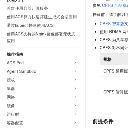
AI 产品 免费试用
网络
参见
CPFS
产品概
安全
云开发大赛
首次使用容器计算服务
Tableau 订阅
1亿+ 大模型 tokens 和 
挂载前，请了解以
使用ACS算力快速搭建生成式会话应用
可观测
入门学习赛
中间件
AI空中课堂在线直播课
140+云产品 免费试用
CPFS
智算版
大模型服务
通过kubectl快速使用ACS
上云与迁云
产品新客免费试用，最长1
数据库
使用
RDMA
网
使用ACS支持的Nginx镜像部署无状态
生态解决方案
千问AI平台-Token Plan
企业出海
CPFS
为共享
大模型ACA认证体验
应用
大数据计算
助力企业全员 AI 认知与能
行业生态解决方案
CPFS
对不同
政企业务
媒体服务
操作指南
千问AI平台-模型体验
开发者生态解决方案
规格
在线体验全尺寸、多种模态
ACS Pod
企业服务与云通信
AI 开发和 AI 应用解决
CPFS
通用版
Agent Sandbox
Happy 系列大模型
域名与网站
授权
终端用户计算
集群
CPFS
智算版
网络
Serverless
大模型解决方案
镜像
开发工具
快速部署 Dify，高效搭建 
运行时
前提条件
迁移与运维管理
容器配置