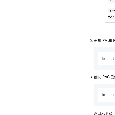
se
re
tor
创建
PV
和
kubect
确认
PVC
已
kubect
返回示例如