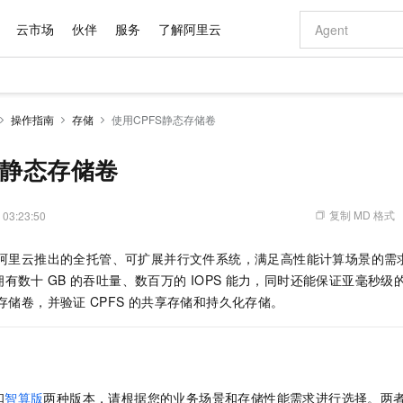
云市场
伙伴
服务
了解阿里云
AI 特惠
数据与 API
成为产品伙伴
企业增值服务
最佳实践
价格计算器
AI 场景体
基础软件
产品伙伴合
阿里云认证
市场活动
配置报价
大模型
操作指南
存储
使用CPFS静态存储卷
自助选配和估算价格
步到位
域名与网站
智启 AI 普惠权益
产品生态集成认证中心
企业支持计划
云上春晚
Qwen Audio：打造专属 AI 语音助手
千问官方 MaaS 平台，为开发者和 Agent 而生，新用户赠送 1 亿 + tokens 额度
云服务器 EC
一句话生成原生
AI Coding
阿里云Maa
2026 阿里云
为企业打
数据集
Windows
大模型认证
模型
NEW
NEW
格式还原
值低价云产品抢先购
提供智能易用的域名与建站服务
至高享 1亿+免费 tokens，加速 Al 应用落地
Qwen-Audio-3.0-Realtime 端到端实时语音角色扮演
安全可靠、弹
输入一句话想法,
智能编程，一键
S静态存储卷
产品生态伙伴
专家技术服务
云上奥运之旅
弹性计算合作
阿里云中企出
手机三要素
宝塔 Linux
全部认证
价格优势
开源旗舰模型
对象存储 OSS
即刻拥有 DeepSeek-V4-Pro
阿里云 OPC 创新助力计划
云数据库 RD
一键部署幻兽
AI 电商营销
产品生态伙伴工作台
企业增值服务台
云栖战略参考
云存储合作计
云栖大会
身份实名认证
CentOS
训练营
推动算力普惠，释放技术红利
的大模型服务
最高返9万
真正可用的 1M 上下文,一次完成代码全链路开发
轻松解锁专属 DeepSeek-V4-Pro
至高百万元 Token 补贴，加速一人公司成长
稳定、安全、高性价比、高性能的云存储服务
一键购买专属
从图文生成到
复制 MD 格式
 03:23:50
云上的中国
数据库合作计
活动全景
短信
Docker
图片和
自进化智能体
人工智能平台 PAI
5 分钟轻松部署专属 QwenPaw
Token Plan 模型订阅计划
Qoder
高效搭建 AI
AI 广告创作
企业成长
大模型
NEW
HOT
信息公告
阿里云推出的全托管、可扩展并行文件系统，满足高性能计算场景的需求
看见新力量
云网络合作计
OCR 文字识别
JAVA
级电脑
越聪明
证享300元代金券
一站式AI开发、训练和推理服务
Qwen3.8-Max 首发尝鲜，限时加量 10 倍，夜间低至2折
从聊天伙伴进化为能主动干活的本地数字员工
面向真实软件
图文、视频一
Kimi-K3
HappyHors
拥有数十
GB
的吞吐量、数百万的
IOPS
能力，同时还能保证亚毫秒级
NEW
魔搭 Mode
loud
服务实践
官网公告
Kimi 最新旗舰模型，长程编程与推理利器
让文字生成流
金融模力时刻
Salesforce O
版
存储卷，并验证
CPFS
发票查验
的共享存储和持久化存储。
全能环境
Qoder CN
Claude Code + GStack 打造工程团队
千问办公，限时限量积分加倍
云原生数据库 P
低代码高效构
AI 建站
NEW
作计划
计划
创新中心
魔搭 ModelSc
健康状态
让AI从“聊天伙伴”进化为能干活的“数字员工”
覆盖公网/内网、递归/权威、移动APP等全场景解析服务
安装技能 GStack，拥有专属 AI 工程团队
你的AI工作搭子，覆盖日常办公高频场景
基于千问大模型等，支持代码智能生成、研发智能问答
0 代码专业建
客户案例
天气预报查询
操作系统
Deepseek-v4-pro
HappyHors
态合作计划
态智能体模型
旗舰 MoE 大模型，百万上下文与顶尖推理能力
图生视频，流
Compute
同享
容器服务 Kubernetes 版 ACK
万小智 AI 建站低至 15元/月
云防火墙
AI 短剧/漫剧
快递物流查询
WordPress
成为服务伙
高校合作
式云数据仓库
点，立即开启云上创新
提供一站式管理容器应用的 K8s 服务
送.CN域名，送备案服务码
云原生的云上
AI助力短剧
GLM-5.2
Wan2.7-T
和
智算版
两种版本，请根据您的业务场景和存储性能需求进行选择。两
Ubuntu