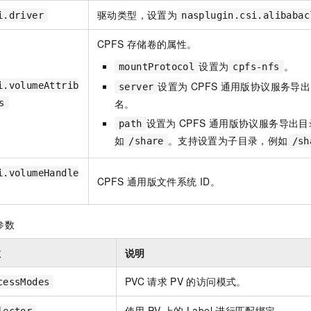
驱动类型，设置为
i.driver
nasplugin.csi.alibabac
CPFS
存储卷的属性。
设置为
。
mountProtocol
cpfs-nfs
设置为
CPFS
通用版协议服务导出
i.volumeAttrib
server
名。
s
设置为
CPFS
通用版协议服务导出目
path
如
。支持设置为子目录，例如
/share
/sh
i.volumeHandle
CPFS
通用版文件系统
ID。
参数
数
说明
PVC
请求
PV
的访问模式。
cessModes
使用
PV
上的
Label
进行匹配绑定。