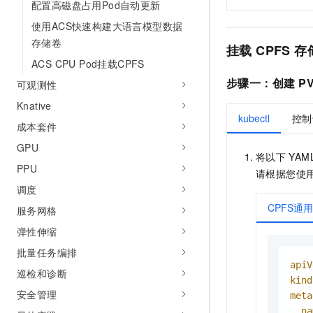
配置高磁盘占用Pod自动更新
使用ACS快速构建大语言模型数据
存储卷
挂载
CPFS
存
ACS CPU Pod挂载CPFS
步骤一：创建
P
可观测性
Knative
kubectl
控制
成本套件
GPU
将以下
YAM
PPU
请根据
您使
调度
CPFS通
服务网格
弹性伸缩
批量任务编排
apiV
巡检和诊断
kind
安全管理
meta
na