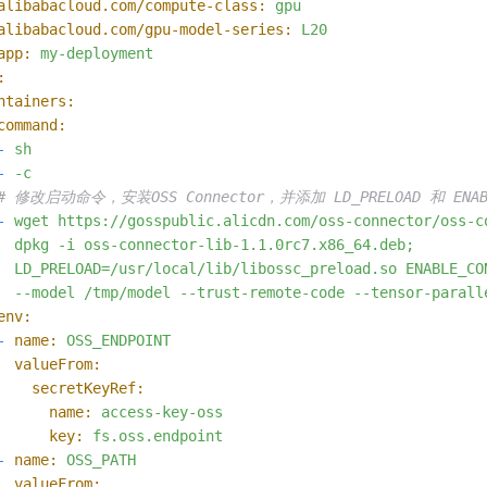
alibabacloud.com/compute-class:
gpu
alibabacloud.com/gpu-model-series:
L20
app:
my-deployment
:
ntainers:
command:
-
sh
-
-c
# 修改启动命令，安装OSS Connector，并添加 LD_PRELOAD 和 ENAB
-
wget
https://gosspublic.alicdn.com/oss-connector/oss-c
dpkg
-i
oss-connector-lib-1.1.0rc7.x86_64.deb;
LD_PRELOAD=/usr/local/lib/libossc_preload.so
ENABLE_CO
--model
/tmp/model
--trust-remote-code
--tensor-parall
env:
-
name:
OSS_ENDPOINT
valueFrom:
secretKeyRef:
name:
access-key-oss
key:
fs.oss.endpoint
-
name:
OSS_PATH
valueFrom: