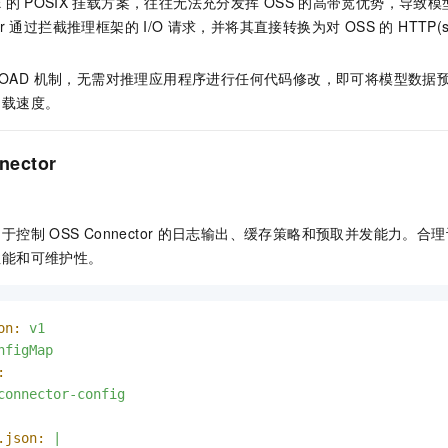
E
的
POSIX
挂载方案，往往无法充分发挥
OSS
的高带宽优势，导致模
服务生态伙伴
视觉 Coding、空间感知、多模态思考等全面升级
1M上下文，专为长程任务能力而生
云工开物
企业应用
Night Plan 支持 Qwen 3.8-Max
AI 办公
NEW
r
通过拦截推理框架的
I/O
请求，并将其直接转换为对 OSS 的 HTTP
Red Hat
30+ 款产品免费体验
夜间 5 折，Qwen/Meoo/TokenPlan 客户专享
AI智能应用
科研合作
ERP
堂（旗舰版）
SUSE
智能客服
RELOAD 机制，无需对推理应用程序进行任何代码修改，即可将模型数
AI 应用构建
大模型原生
CRM
2个月
自动承接线索
加载速度。
建站小程序
Qoder
大模型服务平台百炼-应用模版
OA 办公系统
HOT
NEW
面向真实软件
个人版上线、团队版降价；千问3.8-Max首发发尝鲜
丰富多元化的应用模版和解决方案
nector
力提升
财税管理
模板建站
万有无界
大模型服务平台百炼-智能体
400电话
定制建站
。
的模型效果
灵活可视化地构建企业级 Agent
用于控制
OSS Connector
的日志输出、缓存策略和预取并发能力。合理
方案
广告营销
模板小程序
秒悟
人工智能平台 PAI
性能和可维护性。
定制小程序
云端极速 AI 
新一代 AI 视频生成模型，深度适配广告营销等场景
AI Native 的算法工程平台，一站式完成建模、训练、推理服务部署
APP 开发
on:
v1
建站系统
nfigMap
:
connector-config
AI 应用
10分钟微调：让0.6B模型媲美235B模型
多模态数据信
依托云原生高可用架构,实现Dify私有化部署
用1%尺寸在特定领域达到大模型90%以上效果
.json:
|
