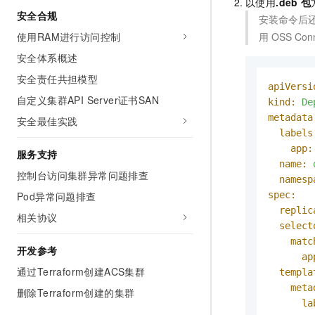
以使用
.deb
包
安全合规
安装命令后
使用RAM进行访问控制
用
OSS Con
安全体系概述
安全责任共担模型
apiVersi
自定义集群API Server证书SAN
kind:
De
metadata
安全最佳实践
labels
app:
服务支持
name:
控制台访问集群异常问题排查
namesp
Pod异常问题排查
spec:
replic
相关协议
select
matc
开发参考
ap
通过Terraform创建ACS集群
templa
meta
删除Terraform创建的集群
la