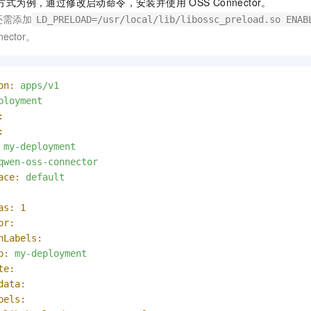
方式为例，通过修改启动命令，安装并使用
OSS Connector。
还需添加
LD_PRELOAD=/usr/local/lib/libossc_preload.so ENAB
nector。
on:
apps/v1
ployment
:
:
my-deployment
qwen-oss-connector
ace:
default
as:
1
or:
hLabels:
p:
my-deployment
te:
data:
bels: