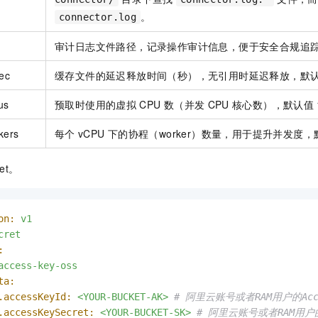
。
connector.log
审计日志文件路径，记录操作审计信息，便于安全合规追
ec
缓存文件的延迟释放时间（秒），无引用时延迟释放，默
us
预取时使用的虚拟
CPU
数（并发
CPU
核心数），默认值
kers
每个
vCPU
下的协程（worker）数量，用于提升并发度，
ret。
on:
v1
cret
:
access-key-oss
ta:
.accessKeyId:
<YOUR-BUCKET-AK>
# 阿里云账号或者RAM用户的Acce
.accessKeySecret:
<YOUR-BUCKET-SK>
# 阿里云账号或者RAM用户的Ac