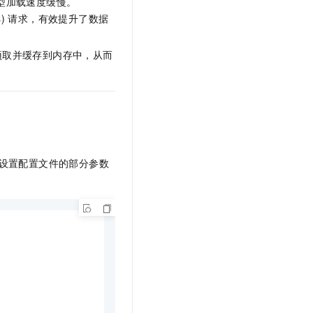
型加载速度缓慢。
文戏情感细腻自然，动作戏激烈拳拳到肉，实现更强表演能力
支持中英文自由切换，具备更强的噪声鲁棒性
云聚AI 严选权益
SSL 证书
(s) 请求，有效提升了数据
，一键激活高效办公新体验
精选AI产品，从模型到应用全链提效
堡垒机
AI 用量加速计划
据预取并缓存到内存中，从而
应用
防火墙
、识别商机，让客服更高效、服务更出色。
新老同享，达量后返
千问办公
主机安全
NEW
的智能体编程平台
一站式AI生产力平台
AI 应用及服务市场
伶鹊
企业级人与Agent协作平台，接入和调度多个数字员工
智能客服平台，对话机器人、对话分析、智能外呼
AI 应用
设置配置文件的部分参数
大模型服务平台百炼 - 全妙
大模型
应用创作平台
多模态内容创作工具，已接入 DeepSeek
自然语言处理
数据标注
机器学习
息提取
与 AI 智能体进行实时音视频通话
从文本、图片、视频中提取结构化的属性信息
构建支持视频理解的 AI 音视频实时通话应用