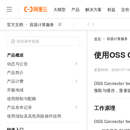
大模型
产品
解决方案
权益
定价
官方文档
容器计算服务
大模型
产品
解决方案
权益
定价
云市场
伙伴
服务
了解阿里云
精选产品
精选解决方案
普惠上云
产品定价
精选商城
成为销售伙伴
售前咨询
为什么选择阿里云
千问AI平台
容器计算服务
首页
了解云产品的定价详情
大模型服务平台百炼
千问办公，解锁你的工作
普惠上云 官方力荐
分销伙伴
在线服务
网站建设
什么是云计算
大
大模型服务与应用平台
企业级Agent产品，直接
云服务器38元/年起，超
使用OSS C
产品概述
咨询伙伴
多端小程序
技术领先
云上成本管理
售后服务
千问大模型
Agency Agents：拥
官方推荐返现计划
大模型
动态与公告
大模型
精选产品
精选解决方案
Salesforce 国际版订阅
稳定可靠
管理和优化成本
多元化、高性能、安全可靠
推荐新用户得奖励，单订单
更新时间：
2026-07-14
销售伙伴合作计划
产品简介
自助服务
友盟天域
安全合规
人工智能与机器学习
AI
文本生成
无影云电脑
HappyHorse 打造一
云工开物
产品计费
OSS Connect
无影生态合作计划
在线服务
观测云
分析师报告
随时随地安全接入的云上超
高校专属算力普惠，学生认
计算
互联网应用开发
开服地域
Qwen3.8-Max
预取与缓存，显著
HOT
Salesforce On Alibaba C
工单服务
智能体时代全能旗舰模型
Tuya 物联网平台阿里云
研究报告与白皮书
使用限制与配额
云解析DNS
快速拥有专属 OpenClaw
Consulting Partner 合
大数据
容器
免费试用
短信专区
产品发布记录
工作原理
蓝凌 OA
Qwen3.7-Plus
AI 大模型销售与服务生
现代化应用
存储
天池大赛
能看、能想、能动手的多模
使用须知及高危风险操作说明
云原生大数据计算服务 Max
解决方案免费试用 新老
电子合同
OSS Connector fo
面向分析的企业级SaaS模
最高领取价值200元试用
安全
网络与CDN
AI 算法大赛
Qwen3-VL-Plus
畅捷通
快速入门