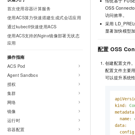
传统基于
FUS
AI 产品 免费试用
网络
安全
云开发大赛
OSS Connecto
首次使用容器计算服务
Tableau 订阅
1亿+ 大模型 tokens 和 
访问效率。
使用ACS算力快速搭建生成式会话应用
可观测
入门学习赛
中间件
AI空中课堂在线直播课
140+云产品 免费试用
采用 LD_P
大模型服务
通过kubectl快速使用ACS
上云与迁云
产品新客免费试用，最长1
显著加快模型
数据库
使用ACS支持的Nginx镜像部署无状态
生态解决方案
千问AI平台-Token Plan
企业出海
大模型ACA认证体验
应用
大数据计算
配置
OSS Con
助力企业全员 AI 认知与能
行业生态解决方案
政企业务
媒体服务
操作指南
千问AI平台-模型体验
开发者生态解决方案
创建配置文件
在线体验全尺寸、多种模态
ACS Pod
企业服务与云通信
配置文件主要
AI 开发和 AI 应用解决
Agent Sandbox
Happy 系列大模型
可以提升系统
域名与网站
授权
终端用户计算
集群
apiVersi
网络
Serverless
kind:
Co
大模型解决方案
镜像
metadata
开发工具
name:
快速部署 Dify，高效搭建 
运行时
data:
迁移与运维管理
容器配置
config