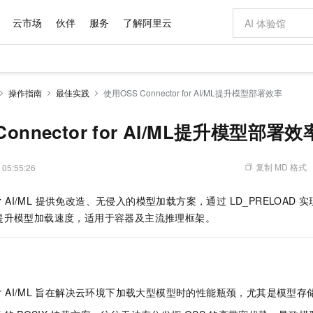
云市场
伙伴
服务
了解阿里云
AI 特惠
数据与 API
成为产品伙伴
企业增值服务
最佳实践
价格计算器
AI 场景体
基础软件
产品伙伴合
阿里云认证
市场活动
配置报价
大模型
操作指南
最佳实践
使用OSS Connector for AI/ML提升模型部署效率
自助选配和估算价格
新方式
域名与网站
睿译宝，AI翻译排版一步到位
智启 AI 普惠权益
产品生态集成认证中心
企业支持计划
云上春晚
千问官方 MaaS 平台，为开发者和 Agent 而生，新用户赠送 1 亿 + tokens 额度
云服务器 EC
Qwen Aud
AI Coding
阿里云Maa
2026 阿里云
为企业打
数据集
Windows
大模型认证
模型
NEW
NEW
交付可用成果
值低价云产品抢先购
提供智能易用的域名与建站服务
上传文档即自动完成翻译和格式还原
至高享 1亿+免费 tokens，加速 Al 应用落地
安全可靠、弹
智能编程，一键
onnector for AI/ML提升模型部署效
产品生态伙伴
专家技术服务
云上奥运之旅
弹性计算合作
阿里云中企出
手机三要素
宝塔 Linux
全部认证
价格优势
有专属领域专家
对象存储 OSS
GLM-5.2：长任务时代开源旗舰模型
阿里云 OPC 创新助力计划
云数据库 RD
即刻拥有 DeepS
AI 电商营销
产品生态伙伴工作台
企业增值服务台
云栖战略参考
云存储合作计
云栖大会
身份实名认证
CentOS
训练营
推动算力普惠，释放技术红利
的大模型服务
最高返9万
多领域专家智能体,一键组建 AI 虚拟交付团队
至高百万元 Token 补贴，加速一人公司成长
稳定、安全、高性价比、高性能的云存储服务
真正可用的 1M 上下文,一次完成代码全链路开发
轻松解锁专属 Dee
从图文生成到
复制 MD 格式
 05:55:26
云上的中国
数据库合作计
活动全景
短信
Docker
图片和
站式影视创作平台
人工智能平台 PAI
Hermes Agent，打造自进化智能体
Token Plan 模型订阅计划
Qoder
5 分钟轻松部署
AI 广告创作
企业成长
大模型
NEW
信息公告
or for AI/ML 提供免改造、无侵入的模型加载方案，通过 LD_PRELOAD 
看见新力量
云网络合作计
OCR 文字识别
JAVA
级电脑
证享300元代金券
可视化编排打通从文字构思到成片全链路闭环
一站式AI开发、训练和推理服务
自主进化，持久记忆，越用越聪明
Qwen3.8-Max 首发尝鲜，限时加量 10 倍，夜间低至2折
面向真实软件
图文、视频一
Kimi-K3
HappyHors
提升模型加载速度，适用于容器及主流推理框架。
NEW
魔搭 Mode
loud
服务实践
官网公告
Kimi 最新旗舰模型，长程编程与推理利器
让文字生成流
金融模力时刻
Salesforce O
版
发票查验
全能环境
Qoder CN
Claude Code + GStack 打造工程团队
千问办公，限时限量积分加倍
云原生数据库 P
低代码高效构
AI 建站
NEW
作计划
计划
创新中心
魔搭 ModelSc
健康状态
让AI从“聊天伙伴”进化为能干活的“数字员工”
覆盖公网/内网、递归/权威、移动APP等全场景解析服务
安装技能 GStack，拥有专属 AI 工程团队
你的AI工作搭子，覆盖日常办公高频场景
基于千问大模型等，支持代码智能生成、研发智能问答
0 代码专业建
客户案例
天气预报查询
操作系统
Deepseek-v4-pro
HappyHors
态合作计划
态智能体模型
旗舰 MoE 大模型，百万上下文与顶尖推理能力
图生视频，流
Compute
同享
容器服务 Kubernetes 版 ACK
万小智 AI 建站低至 15元/月
云防火墙
AI 短剧/漫剧
快递物流查询
WordPress
成为服务伙
高校合作
r AI/ML
旨在解决云环境下加载大型模型时的性能瓶颈，尤其是模型存
式云数据仓库
点，立即开启云上创新
提供一站式管理容器应用的 K8s 服务
送.CN域名，送备案服务码
云原生的云上
AI助力短剧
GLM-5.2
Wan2.7-T
Ubuntu