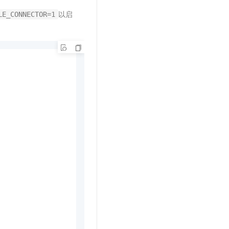
以启
LE_CONNECTOR=1