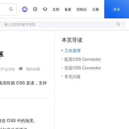
文档
备案
控制台
注册
登录
输入文档关键字查找
验
作计划
器
AI 活动
专业服务
服务伙伴合作计划
开发者社区
加入我们
服务平台百炼
阿里云 OPC 创新助力计划
本页导读
（0）
一站式生成采购清单，支持单品或批量购买
S
io：打造专属 AI 语音助手
S产品伙伴计划（繁花）
峰会
造的大模型服务与应用开发平台
轻量应用服务器
一句话生成原生可编辑精美 PPT 文稿
AI 生产力先锋
Al MaaS 服务伙伴赋能合作
域名
博文
Careers
至高可申请百万元
工作原理
性可伸缩的云计算服务
开启高性价比 AI 编程新体验
Qwen-Audio-3.0-Realtime 端到端实时语音角色扮演
输入一句话想法, 轻松生成专业的 PPT
先锋实践拓展 AI 生产力的边界
快速构建应用程序和网站，即刻迈出上云第一步
率
Token 补贴，五大权
计划
海大会
伙伴信用分合作计划
商标
问答
社会招聘
配置OSS Connector
益加速 OPC 成功
S
eek-V4-Pro
数字证书管理服务（原SSL证书）
一键部署幻兽帕鲁游戏服务器
飞天发布时刻
HOT
划
备案
电子书
校园招聘
安装OSS Connector
pSeek-V4-Pro
视频创作，一键激活电商全链路生产力
全托管，含MySQL、PostgreSQL、SQL Server、MariaDB多引擎
实现全站HTTPS，呈现可信的WEB访问
一键购买专属联机服务器，轻松开启游戏
所见，即是所愿
我的收藏
产品详情
更多支持
划
公司注册
镜像站
常见问题
视频生成
语音识别与合成
专属 QwenPaw
短信服务
漫剧工坊：一站式动画创作平台
AI 实训营
HOT
实现高性能
OSS
直读，支持
合作伙伴培训与认证
划
上云迁移
的智能体编程平台
站生成，高效打造优质广告素材
从聊天伙伴进化为能主动干活的本地数字员工
快速生产连贯的高质量长漫剧
从基础到进阶，Agent 创客手把手教你
国内短信简单易用，安全可靠，秒级触达，全球覆盖200+国家和地区。
e-1.1-T2V
Qwen3-TTS-Flash
lScope
我要反馈
查询合作伙伴
畅细腻的高质量视频
离线语音合成大模型，多语言方言自适应，低延迟高稳定
n Alibaba Cloud ISV 合作
代维服务
olarDB
建企业门户网站
大数据开发治理平台 DataWorks
10 分钟搭建微信、支付宝小程序
创新加速
ope
登录合作伙伴管理后台
我要建议
站，无忧落地极速上线
以可视化方式快速构建移动和 PC 门户网站
100%兼容MySQL、PostgreSQL，兼容Oracle，支持集中和分布式
高效部署网站，快速应用到小程序
Data Agent 驱动的一站式 Data+AI 开发治理平台
e-1.1-I2V
Cosyvoice-V3-Flash
安全
畅自然，细节丰富
高表现力语音合成大模型，语音克隆听感自然
我要投诉
上云场景组合购
伴
储在
OSS
中的场景。
边界网络安全防护产品
漫剧创作，剧本、分镜、视频高效生成
覆盖90%+业务场景，专享组合折扣价
2V
VPN
Fun-ASR