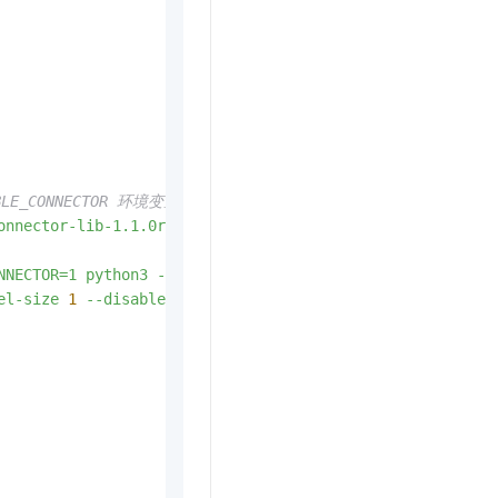
LE_CONNECTOR 环境变量 
onnector-lib-1.1.0rc7.x86_64.deb;
NNECTOR=1
python3
-m
vllm.entrypoints.openai.api_server
el-size
1
--disable-custom-all-reduce