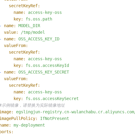
secretKeyRef:
name:
access-key-oss
key:
fs.oss.path
-
name:
MODEL_DIR
value:
/tmp/model
-
name:
OSS_ACCESS_KEY_ID
valueFrom:
secretKeyRef:
name:
access-key-oss
key:
fs.oss.accessKeyId
-
name:
OSS_ACCESS_KEY_SECRET
valueFrom:
secretKeyRef:
name:
access-key-oss
key:
fs.oss.accessKeySecret
#示例镜像，请替换为实际镜像地址
image:
egslingjun-registry.cn-wulanchabu.cr.aliyuncs.com
imagePullPolicy:
IfNotPresent
name:
my-deployment
ports: