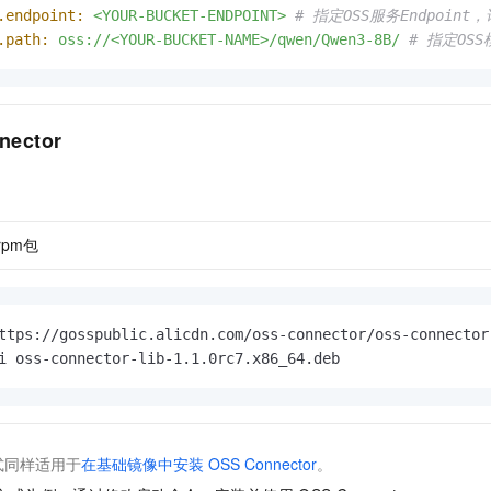
.endpoint:
<YOUR-BUCKET-ENDPOINT>
# 指定OSS服务Endpoint，请
.path:
oss://<YOUR-BUCKET-NAME>/qwen/Qwen3-8B/
# 指定OS
nector
。
.rpm包
ttps://gosspublic.alicdn.com/oss-connector/oss-connector
i oss-connector-lib-1.1.0rc7.x86_64.deb
式同样适用于
在基础镜像中安装
OSS Connector
。