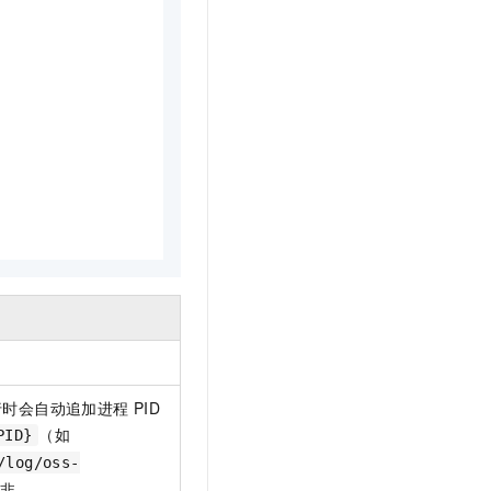
t.diy 一步搞定创意建站
构建大模型应用的安全防护体系
通过自然语言交互简化开发流程,全栈开发支持
通过阿里云安全产品对 AI 应用进行安全防护
行时会自动追加进程 PID
（如
PID}
/log/oss-
非